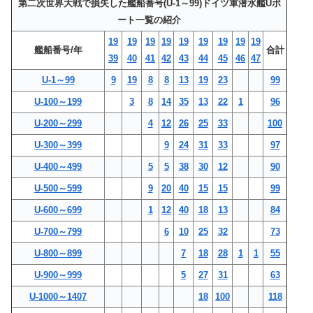
第二次世界大戦で損失した艦船番号(U-1～99)ドイツ軍潜水艦Uボ
ート一覧の紹介
19
19
19
19
19
19
19
19
19
艦船番号/年
合計
39
40
41
42
43
44
45
46
47
U-1～99
9
19
8
8
13
19
23
99
U-100～199
3
8
14
35
13
22
1
96
U-200～299
4
12
26
25
33
100
U-300～399
9
24
31
33
97
U-400～499
5
5
38
30
12
90
U-500～599
9
20
40
15
15
99
U-600～699
1
12
40
18
13
84
U-700～799
6
10
25
32
73
U-800～899
7
18
28
1
1
55
U-900～999
5
27
31
63
U-1000～1407
18
100
118