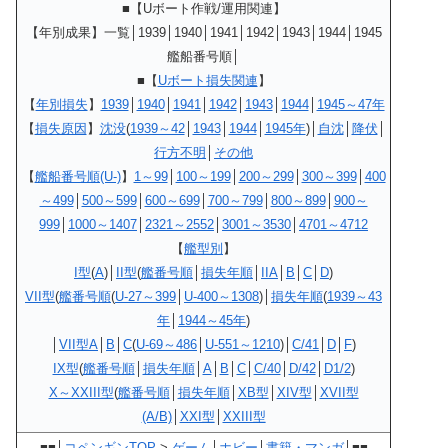
■【Uボート作戦/運用関連】
【年別成果】一覧│1939│1940│1941│1942│1943│1944│1945
艦船番号順│
■
【
Uボート損失関連
】
【
年別損失
】
1939
│
1940
│
1941
│
1942
│
1943
│
1944
│
1945～47年
【
損失原因
】
沈没
(
1939～42
│
1943
│
1944
│
1945年
)│
自沈
│
降伏
│
行方不明
│
その他
【
艦船番号順(U-)
】
1～99
│
100～199
│
200～299
│
300～399
│
400
～499
│
500～599
│
600～699
│
700～799
│
800～899
│
900～
999
│
1000～1407
│
2321～2552
│
3001～3530
│
4701～4712
【
艦型別
】
I型
(
A
)│
II型
(
艦番号順
│
損失年順
│
IIA
│
B
│
C
│
D
)
VII型
(
艦番号順
(
U-27～399
│
U-400～1308
)│
損失年順
(
1939～43
年
│
1944～45年
)
│
VII型A
│
B
│
C
(
U-69～486
│
U-551～1210
)│
C/41
│
D
│
F
)
IX型
(
艦番号順
│
損失年順
│
A
│
B
│
C
│
C/40
│
D/42
│
D1/2
)
X～XXIII型
(
艦番号順
│
損失年順
│
XB型
│
XIV型
│
XVII型
(A/B)
│
XXI型
│
XXIII型
■■│
コペンギンTOP
>
ゲーム
│
ホビー
│
書籍・マンガ
│■■