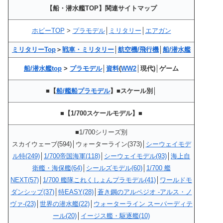
【船・潜水艦TOP】関連サイトマップ
ホビーTOP
>
プラモデル
│
ミリタリー
│
エアガン
ミリタリーTop
＞
戦車・ミリタリー
│
航空機/飛行機
│
船/潜水艦
船/潜水艦top
>
プラモデル
│
資料
(
WW2
│現代)│ゲーム
■【
船/艦船プラモデル
】■スケール別│
■【1/700スケールモデル】■
■1/700シリーズ別
スカイウェーブ(594)│ウォーターライン(373)│
シーウェイモデ
ル特(249)
│
1/700帝国海軍(118)
│
シーウェイモデル(93)
│
海上自
衛艦・海保艦(64)
│
シールズモデル(60)
│
1/700 艦
NEXT(57)
│
1/700 艦隊これくしょんプラモデル(41)
│
ワールドモ
ダンシップ(37)
│
特EASY(28)
│
蒼き鋼のアルペジオ -アルス・ノ
ヴァ-(23)
│
世界の潜水艦(22)
│
ウォーターライン スーパーディテ
ール(20)
│
イージス艦・駆逐艦(10)