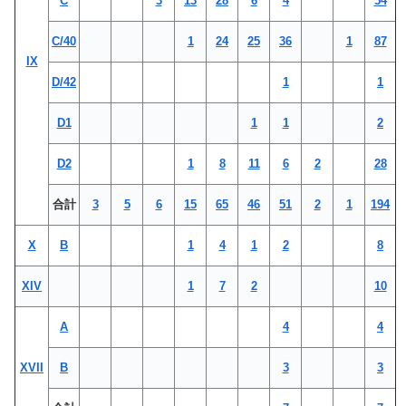
C
3
13
28
6
4
54
C/40
1
24
25
36
1
87
IX
D/42
1
1
D1
1
1
2
D2
1
8
11
6
2
28
合計
3
5
6
15
65
46
51
2
1
194
X
B
1
4
1
2
8
XIV
1
7
2
10
A
4
4
XVII
B
3
3