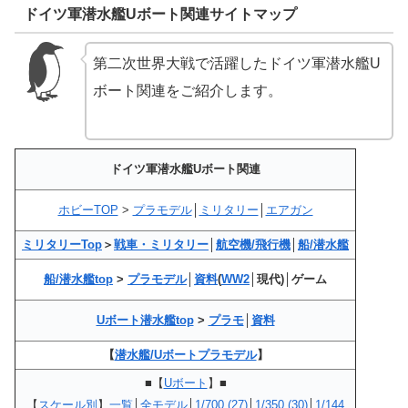
ドイツ軍潜水艦Uボート関連サイトマップ
第二次世界大戦で活躍したドイツ軍潜水艦U
ボート関連をご紹介します。
ドイツ軍潜水艦Uボート関連
ホビーTOP
>
プラモデル
│
ミリタリー
│
エアガン
ミリタリーTop
＞
戦車・ミリタリー
│
航空機/飛行機
│
船/潜水艦
船/潜水艦top
>
プラモデル
│
資料
(
WW2
│現代)│ゲーム
Uボート潜水艦top
>
プラモ
│
資料
【
潜水艦/Uボートプラモデル
】
■【
Uボート
】■
【
スケール別
】
一覧
│
全モデル
│
1/700 (27)
│
1/350 (30)
│
1/144