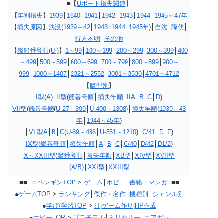
■
【
Uボート損失関連
】
【
年別損失
】
1939
│
1940
│
1941
│
1942
│
1943
│
1944
│
1945～47年
【
損失原因
】
沈没
(
1939～42
│
1943
│
1944
│
1945年
)│
自沈
│
降伏
│
行方不明
│
その他
【
艦船番号順(U-)
】
1～99
│
100～199
│
200～299
│
300～399
│
400
～499
│
500～599
│
600～699
│
700～799
│
800～899
│
900～
999
│
1000～1407
│
2321～2552
│
3001～3530
│
4701～4712
【
艦型別
】
I型
(
A
)│
II型
(
艦番号順
│
損失年順
│
IIA
│
B
│
C
│
D
)
VII型
(
艦番号順
(
U-27～399
│
U-400～1308
)│
損失年順
(
1939～43
年
│
1944～45年
)
│
VII型A
│
B
│
C
(
U-69～486
│
U-551～1210
)│
C/41
│
D
│
F
)
IX型
(
艦番号順
│
損失年順
│
A
│
B
│
C
│
C/40
│
D/42
│
D1/2
)
X～XXIII型
(
艦番号順
│
損失年順
│
XB型
│
XIV型
│
XVII型
(A/B)
│
XXI型
│
XXIII型
■■│
コペンギンTOP
>
ゲーム
│
ホビー
│
書籍・マンガ
│■■
●
ゲームTOP
>
ランキング
│
傑作・名作
│
機種別
│
ジャンル別
●
学び/学習TOP
>
IT
|
ゲーム作り
|
HP作成
●
ホビーTOP
>
プラモデル
│
ミリタリー
│
エアガン