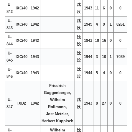
U-
沈
IXC/40
1942
1943
11
6
0
0
842
没
U-
沈
IXC/40
1942
1945
4
9
1
8261
843
没
U-
沈
IXC/40
1942
1943
10
16
0
0
844
没
U-
沈
IXC/40
1943
1944
3
10
1
7039
845
没
U-
沈
IXC/40
1943
1944
5
4
0
0
846
没
Friedrich
Guggenberger,
U-
Wilhelm
沈
IXD2
1942
1943
8
27
0
0
847
Rollmann,
没
Jost Metzler,
Herbert Kuppisch
U-
Wilhelm
沈