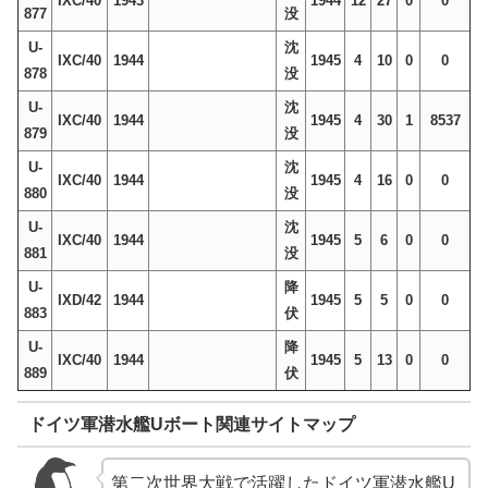
IXC/40
1943
1944
12
27
0
0
877
没
U-
沈
IXC/40
1944
1945
4
10
0
0
878
没
U-
沈
IXC/40
1944
1945
4
30
1
8537
879
没
U-
沈
IXC/40
1944
1945
4
16
0
0
880
没
U-
沈
IXC/40
1944
1945
5
6
0
0
881
没
U-
降
IXD/42
1944
1945
5
5
0
0
883
伏
U-
降
IXC/40
1944
1945
5
13
0
0
889
伏
ドイツ軍潜水艦Uボート関連サイトマップ
第二次世界大戦で活躍したドイツ軍潜水艦U