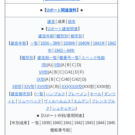
■【
Uボート関連資料
】■
建造
│成果│
損失
■
【
Uボート建造関連
】
建造年順
│
艦型別
│
都市別
│
【
建造年順
】
一覧
│
1934～38年
│
1939年
│
1940年
│
1941年
│
1942
年
│
1943～44年
【
艦型別
】
建造順一覧
│
艦番号一覧
│
スペック性能
I型
(A)│
II型
(A│B│C│D)
VII型
(A│B│C│C/41│D│F)
IX型
(A│B│C│C/40│C/42│D)
XB
型
│
XIV
型
│
XVII型
(A│B)│
XXI
/
XXIII型
(XXI型│XXIII型)
【
建造都市別
】(
一覧
│
ハンブルク
│
ブレーメン
│
キール
│
ダンツ
ィヒ
│
リューベック
│
ヴィルヘルムス
│
エムデン
│
フレンスブル
ク
│
シュチェチン
)
■【Uボート作戦/運用関連】
【年別成果】一覧│1939│1940│1941│1942│1943│1944│1945
艦船番号順│