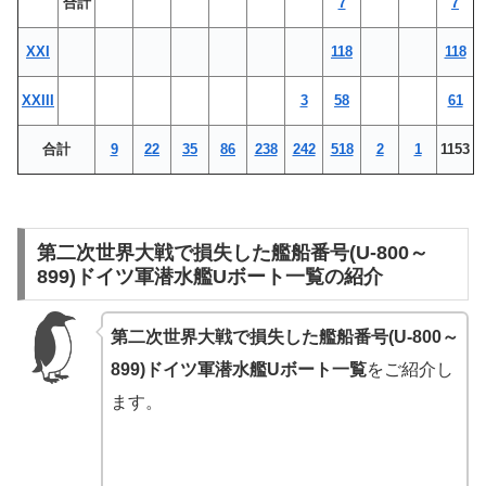
合計
7
7
XXI
118
118
XXIII
3
58
61
合計
9
22
35
86
238
242
518
2
1
1153
第二次世界大戦で損失した艦船番号(U-800～
899)ドイツ軍潜水艦Uボート一覧の紹介
第二次世界大戦で損失した艦船番号(U-800～
899)ドイツ軍潜水艦Uボート一覧
をご紹介し
ます。