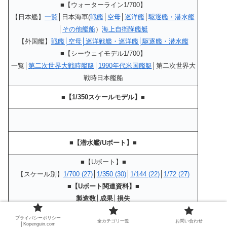
■【ウォーターライン1/700】
【日本艦】
一覧
│日本海軍(
戦艦
│
空母
│
巡洋艦
│
駆逐艦・潜水艦
│
その他艦船
）
海上自衛隊艦艇
【外国艦】
戦艦│空母│巡洋戦艦・巡洋艦│駆逐艦・潜水艦
■【シーウェイモデル1/700】
一覧│
第二次世界大戦時艦艇
│
1990年代米国艦艇
│第二次世界大
戦時日本艦船
■【1/350スケールモデル】■
■【潜水艦/Uボート】■
■【Uボート】■
【スケール別】
1/700 (27)
│
1/350 (30)
│
1/144 (22)
│
1/72 (27)
■【Uボート関連資料】■
製造数│成果│損失
■【
船・潜水艦の関連資料
】■
プライバシーポリシー
全カテゴリ一覧
お問い合わせ
│Kopenguin.com