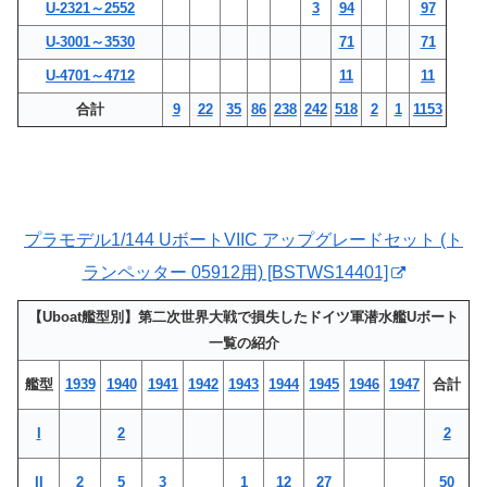
U-2321～2552
3
94
97
U-3001～3530
71
71
U-4701～4712
11
11
合計
9
22
35
86
238
242
518
2
1
1153
プラモデル1/144 UボートVIIC アップグレードセット (ト
ランペッター 05912用) [BSTWS14401]
【Uboat艦型別】第二次世界大戦で損失したドイツ軍潜水艦Uボート
一覧の紹介
艦型
1939
1940
1941
1942
1943
1944
1945
1946
1947
合計
I
2
2
II
2
5
3
1
12
27
50