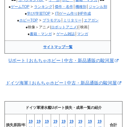
●
ゲームTOP
>
ランキング
│
傑作・名作
│
機種別
│
ジャンル別
●
学び/学習TOP
>
IT
|
ゲーム作り
|
HP作成
●
ホビーTOP
>
プラモデル
│
ミリタリー
│
エアガン
●映像＞アニメ(
ロボットアニメ
)│映画│
●
書籍・マンガ
>
ゲーム雑誌
│
マンガ
サイトマップ一覧
Uボート | おもちゃホビー | 中古・新品通販の駿河屋
ドイツ海軍 | おもちゃホビー | 中古・新品通販の駿河屋
ドイツ軍潜水艦Uボート損失・成果一覧の紹介
19
19
19
19
19
19
19
19
19
損失原因/年
合計