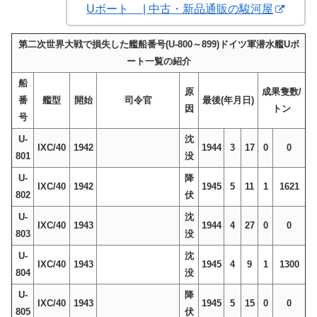
Uボート | 中古・新品通販の駿河屋
第二次世界大戦で損失した艦船番号(U-800～899)ドイツ軍潜水艦Uボ
ート一覧の紹介
船
原
成果隻数/
番
艦型
開始
司令官
最後(年月日)
因
トン
号
U-
沈
IXC/40
1942
1944
3
17
0
0
801
没
U-
降
IXC/40
1942
1945
5
11
1
1621
802
伏
U-
沈
IXC/40
1943
1944
4
27
0
0
803
没
U-
沈
IXC/40
1943
1945
4
9
1
1300
804
没
U-
降
IXC/40
1943
1945
5
15
0
0
805
伏