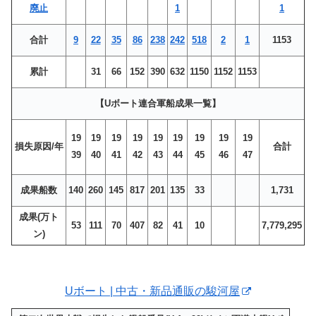
廃止
1
1
合計
9
22
35
86
238
242
518
2
1
1153
累計
31
66
152
390
632
1150
1152
1153
【Uボート連合軍船成果一覧】
19
19
19
19
19
19
19
19
19
損失原因/年
合計
39
40
41
42
43
44
45
46
47
成果船数
140
260
145
817
201
135
33
1,731
成果(万ト
53
111
70
407
82
41
10
7,779,295
ン)
Uボート | 中古・新品通販の駿河屋