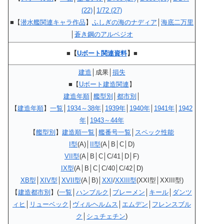
(22)
│
1/72 (27)
■【
潜水艦関連キャラ作品
】
ふしぎの海のナディア
│
海底二万里
│
蒼き鋼のアルペジオ
■【
Uボート関連資料
】■
建造
│成果│
損失
■
【
Uボート建造関連
】
建造年順
│
艦型別
│
都市別
│
【
建造年順
】
一覧
│
1934～38年
│
1939年
│
1940年
│
1941年
│
1942
年
│
1943～44年
【
艦型別
】
建造順一覧
│
艦番号一覧
│
スペック性能
I型
(A)│
II型
(A│B│C│D)
VII型
(A│B│C│C/41│D│F)
IX型
(A│B│C│C/40│C/42│D)
XB
型
│
XIV
型
│
XVII型
(A│B)│
XXI
/
XXIII型
(XXI型│XXIII型)
【
建造都市別
】(
一覧
│
ハンブルク
│
ブレーメン
│
キール
│
ダンツ
ィヒ
│
リューベック
│
ヴィルヘルムス
│
エムデン
│
フレンスブル
ク
│
シュチェチン
)