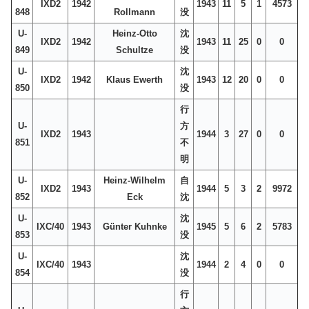
IXD2
1942
1943
11
5
1
4573
848
Rollmann
没
U-
Heinz-Otto
沈
IXD2
1942
1943
11
25
0
0
849
Schultze
没
U-
沈
IXD2
1942
Klaus Ewerth
1943
12
20
0
0
850
没
行
U-
方
IXD2
1943
1944
3
27
0
0
851
不
明
U-
Heinz-Wilhelm
自
IXD2
1943
1944
5
3
2
9972
852
Eck
沈
U-
沈
IXC/40
1943
Günter Kuhnke
1945
5
6
2
5783
853
没
U-
沈
IXC/40
1943
1944
2
4
0
0
854
没
行