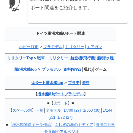
ボート関連をご紹介します。
ドイツ軍潜水艦Uボート関連
ホビーTOP
>
プラモデル
│
ミリタリー
│
エアガン
ミリタリーTop
＞
戦車・ミリタリー
│
航空機/飛行機
│
船/潜水艦
船/潜水艦top
>
プラモデル
│
資料
(
WW2
│現代)│ゲーム
Uボート潜水艦top
>
プラモ
│
資料
【
潜水艦/Uボートプラモデル
】
■【
Uボート
】■
【
スケール別
】
一覧
│
全モデル
│
1/700 (27)
│
1/350 (30)
│
1/144
(22)
│
1/72 (27)
■【
潜水艦関連キャラ作品
】
ふしぎの海のナディア
│
海底二万里
│
蒼き鋼のアルペジオ