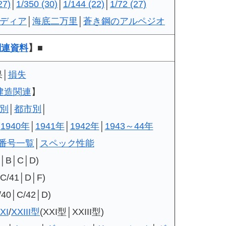
27)
│
1/350 (30)
│
1/144 (22)
│
1/72 (27)
ディア
│
海底二万里
│
蒼き鋼のアルペジオ
関連資料
】■
果│
損失
建造関連
】
別
│
都市別
│
│
1940年
│
1941年
│
1942年
│
1943～44年
番号一覧
│
スペック性能
A│B│C│D)
C/41│D│F)
40│C/42│D)
XI
/
XXIII型
(XXI型│XXIII型)