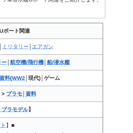
Uボート関連
│
ミリタリー
│
エアガン
リー
│
航空機/飛行機
│
船/潜水艦
資料
(
WW2
│現代)│ゲーム
>
プラモ
│
資料
トプラモデル
】
ート
】■