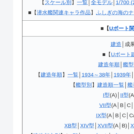
【
スケール別
】
一覧
│
全モデル
│
1/700 (
■【
潜水艦関連キャラ作品
】
ふしぎの海のナ
■【
Uボート
建造
│成
■
【
Uボート
建造年順
│
艦型
【
建造年順
】
一覧
│
1934～38年
│
1939年
【
艦型別
】
建造順一覧
│
艦
I型
(A)│
II型
(
VII型
(A│B│C│
IX型
(A│B│C│C/
XB
型
│
XIV
型
│
XVII型
(A│B)│
X