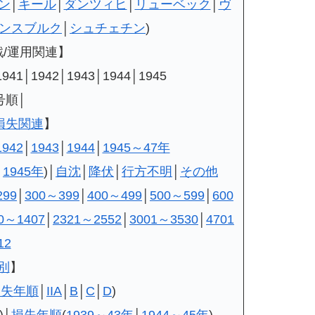
ン
│
キール
│
ダンツィヒ
│
リューベック
│
ヴ
ンスブルク
│
シュチェチン
)
戦/運用関連】
1│1942│1943│1944│1945
号順│
損失関連
】
1942
│
1943
│
1944
│
1945～47年
│
1945年
)│
自沈
│
降伏
│
行方不明
│
その他
299
│
300～399
│
400～499
│
500～599
│
600
0～1407
│
2321～2552
│
3001～3530
│
4701
12
別
】
損失年順
│
IIA
│
B
│
C
│
D
)
)│
損失年順
(
1939～43年
│
1944～45年
)