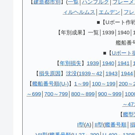
【
建造都市別
】(
一覧
│
ハンブルク
│
ブレーメ
ィルヘルムス
│
エムデン
│
フレ
■【Uボート作
【年別成果】一覧│1939│1940│194
艦船番
■
【
Uボート
【
年別損失
】
1939
│
1940
│
1941
│
【
損失原因
】
沈没
(
1939～42
│
1943
│
1944
【
艦船番号順(U-)
】
1～99
│
100～199
│
200～
～699
│
700～799
│
800～899
│
900～999
│
100
～47
【
艦型
I型
(
A
)│
II型
(
艦番号順
│
VII型
(
艦番号順
(
U-27～399
│
U-400～1308