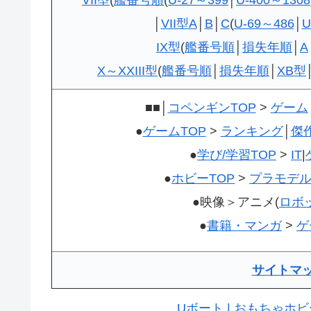
│
VII型A
│
B
│
C
(
U-69～486
│
U
IX型
(
艦番号順
│
損失年順
│
A
X～XXIII型
(
艦番号順
│
損失年順
│
XB型
■■│
コペンギンTOP
>
ゲーム
●
ゲームTOP
>
ランキング
│
傑
●
学び/学習TOP
>
IT
|
●
ホビーTOP
>
プラモデ
●映像＞アニメ(
ロボ
●
書籍・マンガ
>
ゲ
サイトマ
Uボート | おもちゃホ