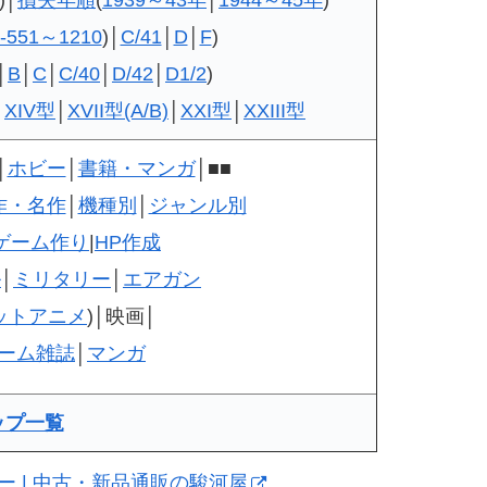
-551～1210
)│
C/41
│
D
│
F
)
│
B
│
C
│
C/40
│
D/42
│
D1/2
)
│
XIV型
│
XVII型(A/B)
│
XXI型
│
XXIII型
│
ホビー
│
書籍・マンガ
│■■
作・名作
│
機種別
│
ジャンル別
ゲーム作り
|
HP作成
ル
│
ミリタリー
│
エアガン
ットアニメ
)│映画│
ーム雑誌
│
マンガ
ップ一覧
ビー | 中古・新品通販の駿河屋