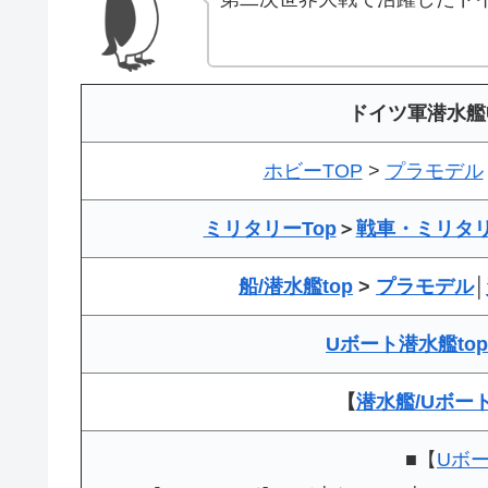
ドイツ軍潜水艦
ホビーTOP
>
プラモデル
ミリタリーTop
＞
戦車・ミリタ
船/潜水艦top
>
プラモデル
│
Uボート潜水艦top
【
潜水艦/Uボー
■【
Uボ