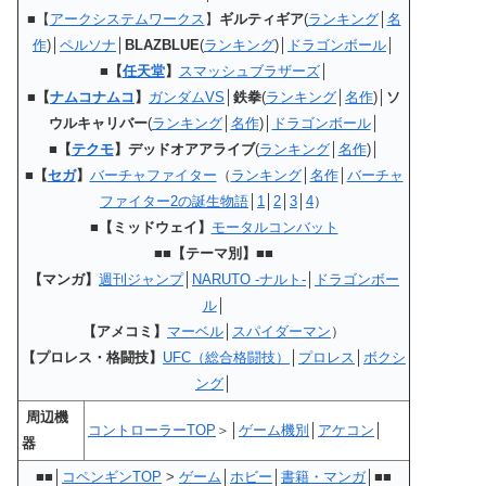
■【
アークシステムワークス
】
ギルティギア
(
ランキング
│
名
作
)│
ペルソナ
│
BLAZBLUE
(
ランキング
)│
ドラゴンボール
│
■
【
任天堂
】
スマッシュブラザーズ
│
■
【
ナムコナムコ
】
ガンダムVS
│
鉄拳
(
ランキング
│
名作
)│
ソ
ウルキャリバー
(
ランキング
│
名作
)│
ドラゴンボール
│
■
【
テクモ
】デッドオアアライブ
(
ランキング
│
名作
)│
■
【
セガ
】
バーチャファイター
（
ランキング
│
名作
│
バーチャ
ファイター2の誕生物語
│
1
│
2
│
3
│
4
）
■【ミッドウェイ】
モータルコンバット
■■【テーマ別】■■
【マンガ】
週刊ジャンプ
│
NARUTO -ナルト-
│
ドラゴンボー
ル
│
【アメコミ】
マーベル
│
スパイダーマン
）
【プロレス・格闘技】
UFC（総合格闘技）
│
プロレス
│
ボクシ
ング
│
周辺機
コントローラーTOP
＞│
ゲーム機別
│
アケコン
│
器
■■│
コペンギンTOP
>
ゲーム
│
ホビー
│
書籍・マンガ
│■■