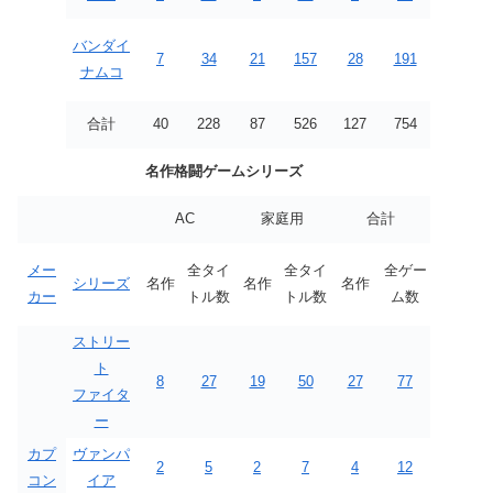
バンダイ
7
34
21
157
28
191
ナムコ
合計
40
228
87
526
127
754
名作格闘ゲームシリーズ
AC
家庭用
合計
メー
全タイ
全タイ
全ゲー
シリーズ
名作
名作
名作
カー
トル数
トル数
ム数
ストリー
ト
8
27
19
50
27
77
ファイタ
ー
カプ
ヴァンパ
2
5
2
7
4
12
コン
イア