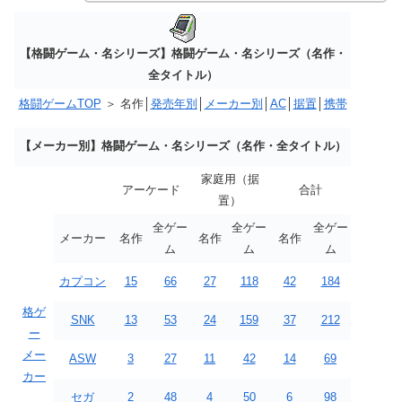
【格闘ゲーム・名シリーズ】格闘ゲーム・名シリーズ（名作・
全タイトル）
格闘ゲームTOP
＞ 名作│
発売年別
│
メーカー別
│
AC
│
据置
│
携帯
【メーカー別】格闘ゲーム・名シリーズ（名作・全タイトル）
家庭用（据
アーケード
合計
置）
全ゲー
全ゲー
全ゲー
メーカー
名作
名作
名作
ム
ム
ム
カプコン
15
66
27
118
42
184
格ゲ
SNK
13
53
24
159
37
212
ー
メー
ASW
3
27
11
42
14
69
カー
セガ
2
48
4
50
6
98