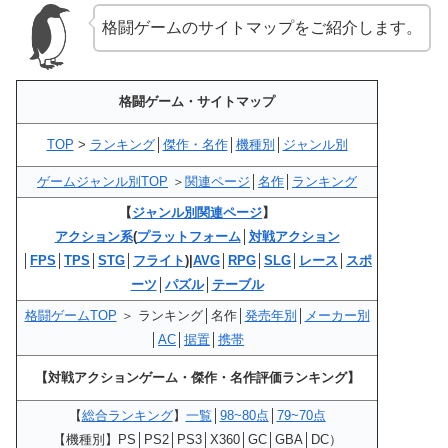
格闘ゲームのサイトマップをご紹介します。
格闘ゲーム・サイトマップ
TOP
>
ランキング
│
傑作・名作
│
機種別
│
ジャンル別
ゲームジャンル別TOP
＞
関連ページ
│
名作
│
ランキング
【
ジャンル別関連ページ
】
アクション系
(
プラットフォーム
│
対戦アクション
│
FPS
│
TPS
│
STG
│
フライト
)|
AVG
│
RPG
│
SLG
│
レース
│
スポ
ーツ
│
パズル
│
テーブル
格闘ゲームTOP
＞ ランキング│名作│
発売年別
│
メーカー別
│
AC
│
据置
│
携帯
【対戦アクションゲーム・傑作・名作評価ランキング】
【
総合ランキング
】
一覧
│
98~80点
│
79~70点
【機種別】PS│PS2│PS3│X360│GC│GBA│DC）