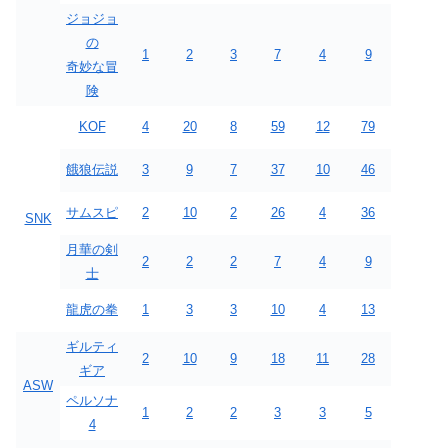
ジョジョ
の
1
2
3
7
4
9
奇妙な冒
険
KOF
4
20
8
59
12
79
餓狼伝説
3
9
7
37
10
46
サムスピ
2
10
2
26
4
36
SNK
月華の剣
2
2
2
7
4
9
士
龍虎の拳
1
3
3
10
4
13
ギルティ
2
10
9
18
11
28
ギア
ASW
ペルソナ
1
2
2
3
3
5
4