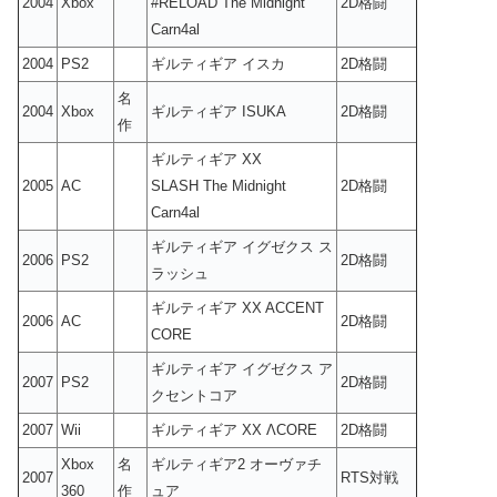
2004
Xbox
#RELOAD The Midnight
2D格闘
Carn4al
2004
PS2
ギルティギア イスカ
2D格闘
名
2004
Xbox
ギルティギア ISUKA
2D格闘
作
ギルティギア XX
2005
AC
SLASH The Midnight
2D格闘
Carn4al
ギルティギア イグゼクス ス
2006
PS2
2D格闘
ラッシュ
ギルティギア XX ACCENT
2006
AC
2D格闘
CORE
ギルティギア イグゼクス ア
2007
PS2
2D格闘
クセントコア
2007
Wii
ギルティギア XX ΛCORE
2D格闘
Xbox
名
ギルティギア2 オーヴァチ
2007
RTS対戦
360
作
ュア