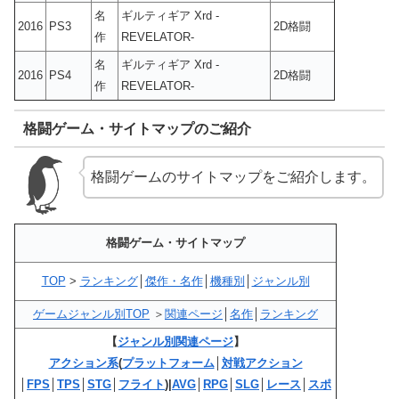
名
ギルティギア Xrd -
2016
PS3
2D格闘
作
REVELATOR-
名
ギルティギア Xrd -
2016
PS4
2D格闘
作
REVELATOR-
格闘ゲーム・サイトマップのご紹介
格闘ゲームのサイトマップをご紹介します。
格闘ゲーム・サイトマップ
TOP
>
ランキング
│
傑作・名作
│
機種別
│
ジャンル別
ゲームジャンル別TOP
＞
関連ページ
│
名作
│
ランキング
【
ジャンル別関連ページ
】
アクション系
(
プラットフォーム
│
対戦アクション
│
FPS
│
TPS
│
STG
│
フライト
)|
AVG
│
RPG
│
SLG
│
レース
│
スポ