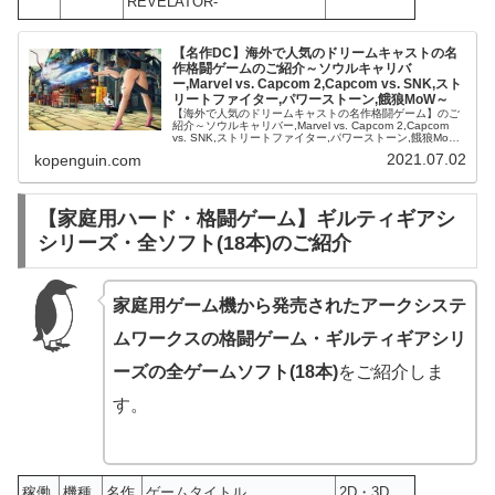
REVELATOR-
【名作DC】海外で人気のドリームキャストの名
作格闘ゲームのご紹介～ソウルキャリバ
ー,Marvel vs. Capcom 2,Capcom vs. SNK,スト
リートファイター,パワーストーン,餓狼MoW～
【海外で人気のドリームキャストの名作格闘ゲーム】のご
紹介～ソウルキャリバー,Marvel vs. Capcom 2,Capcom
vs. SNK,ストリートファイター,パワーストーン,餓狼MoW
～ご訪問ありがとうございます。今回は海外で人気...
2021.07.02
kopenguin.com
【家庭用ハード・格闘ゲーム】ギルティギアシ
シリーズ・全ソフト(18本)のご紹介
家庭用ゲーム機から発売されたアークシステ
ムワークスの格闘ゲーム・ギルティギアシリ
ーズの全ゲームソフト(18本)
をご紹介しま
す。
稼働
機種
名作
ゲームタイトル
2D・3D