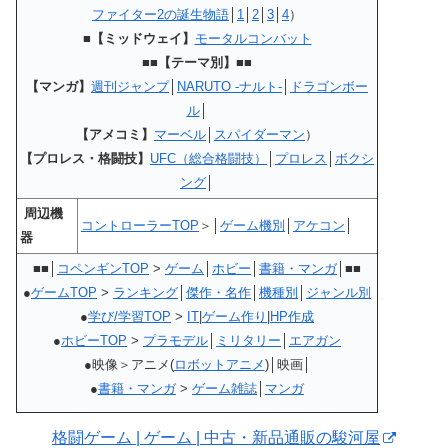
ファイター2の誕生物語
│
1
│
2
│
3
│
4
）
■【ミッドウェイ】
モータルコンバット
■■【テーマ別】■■
【マンガ】
週刊ジャンプ
│
NARUTO -ナルト-
│
ドラゴンボー
ル
│
【アメコミ】
マーベル
│
スパイダーマン
）
【プロレス・格闘技】
UFC（総合格闘技）
│
プロレス
│
ボクシ
ング
│
周辺機
コントローラーTOP
＞│
ゲーム機別
│
アケコン
│
器
■■│
コペンギンTOP
>
ゲーム
│
ホビー
│
書籍・マンガ
│■■
●
ゲームTOP
>
ランキング
│
傑作・名作
│
機種別
│
ジャンル別
●
学び/学習TOP
>
IT
|
ゲーム作り
|
HP作成
●
ホビーTOP
>
プラモデル
│
ミリタリー
│
エアガン
●映像＞アニメ(
ロボットアニメ
)│映画│
●
書籍・マンガ
>
ゲーム雑誌
│
マンガ
格闘ゲーム | ゲーム | 中古・新品通販の駿河屋