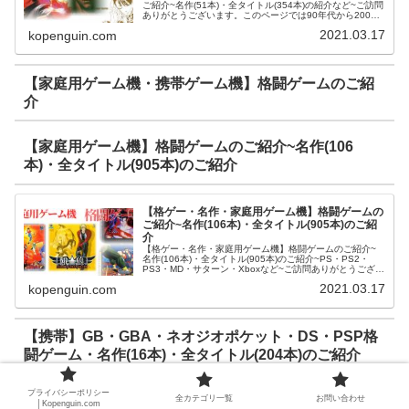
ご紹介~名作(51本)・全タイトル(354本)の紹介など~ご訪問
ありがとうございます。このページでは90年代から2000
年代にアーケード市場に登場したに格闘ゲームをご紹介さ
2021.03.17
kopenguin.com
せて頂きます...
【家庭用ゲーム機・携帯ゲーム機】格闘ゲームのご紹
介
【家庭用ゲーム機】格闘ゲームのご紹介~名作(106
本)・全タイトル(905本)のご紹介
【格ゲー・名作・家庭用ゲーム機】格闘ゲームの
ご紹介~名作(106本)・全タイトル(905本)のご紹
介
【格ゲー・名作・家庭用ゲーム機】格闘ゲームのご紹介~
名作(106本)・全タイトル(905本)のご紹介~PS・PS2・
PS3・MD・サターン・Xboxなど~ご訪問ありがとうござい
ます。このページでは家庭用ゲーム機（PS・PS2・PS3・
2021.03.17
kopenguin.com
MD・...
【携帯】GB・GBA・ネオジオポケット・DS・PSP格
闘ゲーム・名作(16本)・全タイトル(204本)のご紹介
プライバシーポリシー
全カテゴリ一覧
お問い合わせ
【携帯・格ゲー名作】GB・GBA・ネオジオポケ
│Kopenguin.com