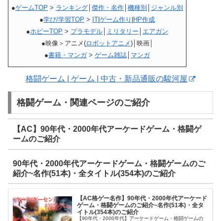
●
ゲームTOP
>
ランキング
│
傑作・名作
│
機種別
│
ジャンル別
●
学び/学習TOP
>
IT
|
ゲーム作り
|
HP作成
●
ホビーTOP
>
プラモデル
│
ミリタリー
│
エアガン
●映像＞アニメ(
ロボットアニメ
)│映画│
●
書籍・マンガ
>
ゲーム雑誌
│
マンガ
格闘ゲーム | ゲーム | 中古・新品通販の駿河屋
格闘ゲーム・関連ページのご紹介
【AC】90年代・2000年代アーケードゲーム・格闘ゲ
ームのご紹介
90年代・2000年代アーケードゲーム・格闘ゲームのご
紹介~名作(51本)・全タイトル(354本)のご紹介
【AC格ゲー名作】90年代・2000年代アーケード
ゲーム・格闘ゲームのご紹介~名作(51本)・全タ
イトル(354本)のご紹介
【90年代・2000年代】アーケードゲーム・格闘ゲームの