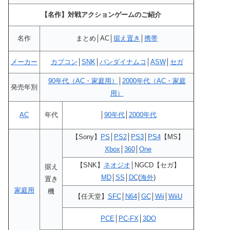
【名作】対戦アクションゲームのご紹介
名作
まとめ│AC│
据え置き
│
携帯
メーカー
カプコン
│
SNK
│
バンダイナムコ
│
ASW
│
セガ
90年代（AC・家庭用）
│
2000年代（AC・家庭
発売年別
用）
AC
年代
│
90年代
│
2000年代
【Sony】
PS
│
PS2
│
PS3
│
PS4
【MS】
Xbox
│
360
│
One
【SNK】
ネオジオ
│NGCD【セガ】
据え
MD
│
SS
│
DC
(
海外
)
置き
家庭用
機
【任天堂】
SFC
│
N64
│
GC
│
Wii
│
WiiU
PCE
│
PC-FX
│
3DO