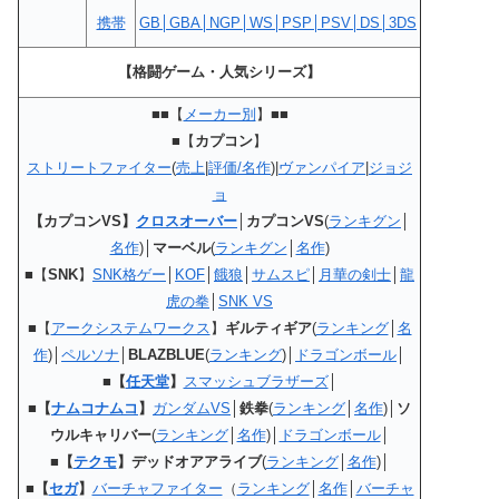
携帯
GB│GBA│NGP│WS│PSP│PSV│DS│3DS
【格闘ゲーム・人気シリーズ】
■■【
メーカー別
】■■
■【
カプコン
】
ストリートファイター
(
売上
|
評価/名作
)|
ヴァンパイア
|
ジョジ
ョ
【カプコンVS】
クロスオーバー
│カプコンVS
(
ランキグン
│
名作
)│
マーベル
(
ランキグン
│
名作
)
■【
SNK
】
SNK格ゲー
│
KOF
│
餓狼
│
サムスピ
│
月華の剣士
│
龍
虎の拳
│
SNK VS
■【
アークシステムワークス
】
ギルティギア
(
ランキング
│
名
作
)│
ペルソナ
│
BLAZBLUE
(
ランキング
)│
ドラゴンボール
│
■
【
任天堂
】
スマッシュブラザーズ
│
■
【
ナムコナムコ
】
ガンダムVS
│
鉄拳
(
ランキング
│
名作
)│
ソ
ウルキャリバー
(
ランキング
│
名作
)│
ドラゴンボール
│
■
【
テクモ
】デッドオアアライブ
(
ランキング
│
名作
)│
■
【
セガ
】
バーチャファイター
（
ランキング
│
名作
│
バーチャ