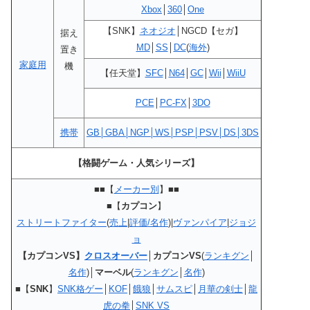
Xbox
│
360
│
One
【SNK】
ネオジオ
│NGCD【セガ】
据え
MD
│
SS
│
DC
(
海外
)
置き
家庭用
機
【任天堂】
SFC
│
N64
│
GC
│
Wii
│
WiiU
PCE
│
PC-FX
│
3DO
携帯
GB│GBA│NGP│WS│PSP│PSV│DS│3DS
【格闘ゲーム・人気シリーズ】
■■【
メーカー別
】■■
■【
カプコン
】
ストリートファイター
(
売上
|
評価/名作
)|
ヴァンパイア
|
ジョジ
ョ
【カプコンVS】
クロスオーバー
│カプコンVS
(
ランキグン
│
名作
)│
マーベル
(
ランキグン
│
名作
)
■【
SNK
】
SNK格ゲー
│
KOF
│
餓狼
│
サムスピ
│
月華の剣士
│
龍
虎の拳
│
SNK VS