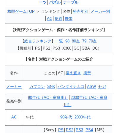
ーツ
│
パズル
│
テーブル
格闘ゲームTOP
＞ ランキング│名作│
発売年別
│
メーカー別
│
AC
│
据置
│
携帯
【対戦アクションゲーム・傑作・名作評価ランキング】
【
総合ランキング
】
一覧
│
98~80点
│
79~70点
【機種別】PS│PS2│PS3│X360│GC│GBA│DC）
【名作】対戦アクションゲームのご紹介
名作
まとめ│AC│
据え置き
│
携帯
メーカー
カプコン
│
SNK
│
バンダイナムコ
│
ASW
│
セガ
90年代（AC・家庭用）
│
2000年代（AC・家庭
発売年別
用）
AC
年代
│
90年代
│
2000年代
【Sony】
PS
│
PS2
│
PS3
│
PS4
【MS】