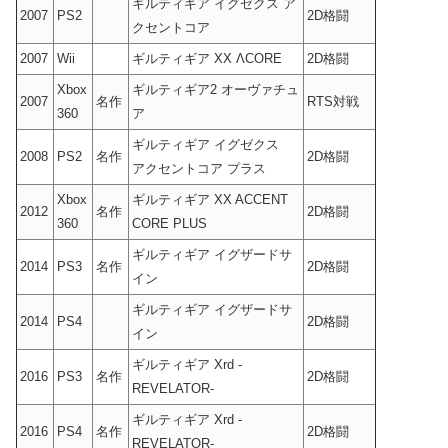
ギルティギア イグゼクス ア
2007
PS2
2D格闘
クセントコア
2007
Wii
ギルティギア XX ΛCORE
2D格闘
Xbox
ギルティギア2 オーヴァチュ
2007
名作
RTS対戦
360
ア
ギルティギア イグゼクス
2008
PS2
名作
2D格闘
アクセントコア プラス
Xbox
ギルティギア XX ACCENT
2012
名作
2D格闘
360
CORE PLUS
ギルティギア イグザードサ
2014
PS3
名作
2D格闘
イン
ギルティギア イグザードサ
2014
PS4
2D格闘
イン
ギルティギア Xrd -
2016
PS3
名作
2D格闘
REVELATOR-
ギルティギア Xrd -
2016
PS4
名作
2D格闘
REVELATOR-