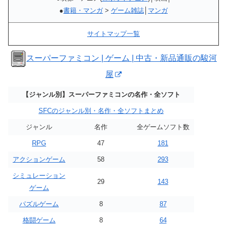
●
書籍・マンガ
>
ゲーム雑誌
│
マンガ
サイトマップ一覧
スーパーファミコン | ゲーム | 中古・新品通販の駿河
屋
【ジャンル別】スーパーファミコンの名作・全ソフト
SFCのジャンル別・名作・全ソフトまとめ
ジャンル
名作
全ゲームソフト数
RPG
47
181
アクションゲーム
58
293
シミュレーション
29
143
ゲーム
パズルゲーム
8
87
格闘ゲーム
8
64