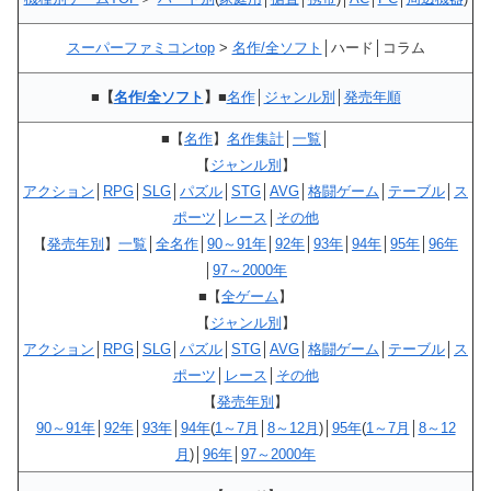
スーパーファミコンtop
>
名作/全ソフト
│ハード│コラム
■【
名作/全ソフト
】■
名作
│
ジャンル別
│
発売年順
■
【
名作
】
名作集計
│
一覧
│
【
ジャンル別
】
アクション
│
RPG
│
SLG
│
パズル
│
STG
│
AVG
│
格闘ゲーム
│
テーブル
│
ス
ポーツ
│
レース
│
その他
【
発売年別
】
一覧
│
全名作
│
90～91年
│
92年
│
93年
│
94年
│
95年
│
96年
│
97～2000年
■
【
全ゲーム
】
【
ジャンル別
】
アクション
│
RPG
│
SLG
│
パズル
│
STG
│
AVG
│
格闘ゲーム
│
テーブル
│
ス
ポーツ
│
レース
│
その他
【
発売年別
】
90～91年
│
92年
│
93年
│
94年
(
1～7月
│
8～12月
)│
95年
(
1～7月
│
8～12
月
)│
96年
│
97～2000年