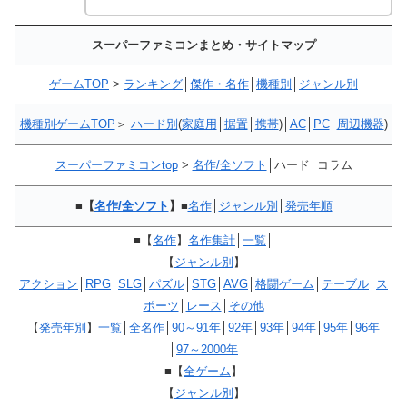
スーパーファミコンまとめ・サイトマップ
ゲームTOP
>
ランキング
│
傑作・名作
│
機種別
│
ジャンル別
機種別ゲームTOP
＞
ハード別
(
家庭用
│
据置
│
携帯
)│
AC
│
PC
│
周辺機器
)
スーパーファミコンtop
>
名作/全ソフト
│ハード│コラム
■【
名作/全ソフト
】■
名作
│
ジャンル別
│
発売年順
■
【
名作
】
名作集計
│
一覧
│
【
ジャンル別
】
アクション
│
RPG
│
SLG
│
パズル
│
STG
│
AVG
│
格闘ゲーム
│
テーブル
│
ス
ポーツ
│
レース
│
その他
【
発売年別
】
一覧
│
全名作
│
90～91年
│
92年
│
93年
│
94年
│
95年
│
96年
│
97～2000年
■
【
全ゲーム
】
【
ジャンル別
】