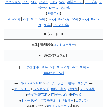
アクション
│
RPG
│
SLG
│
パズル
│
STG
│
AVG
│
格闘ゲーム
│
テーブル
│
ス
ポーツ
│
レース
│
その他
【
発売年別
】
90～91年
│
92年
│
93年
│
94年
(
1～7月
│
8～12月
)│
95年
(
1～7月
│
8～12
月
)│
96年
│
97～2000年
■
【ハード】
■
本体│周辺機器(
コントローラー
)
■【SFC関連コラム】
【
SFCの出来事
】
88～89年
│
90～91年
│
92年
│
93年～
90年代ゲーム機
■■│
コペンギンTOP
>
ゲーム
│
ホビー
│
書籍・マンガ
│■■
●
ゲームTOP
>
ランキング
│
傑作・名作
│
機種別
│
ジャンル別
●
学び/学習TOP
>
IT
|
ゲーム作り
|
HP作成
●
ホビーTOP
>
プラモデル
│
ミリタリー
│
エアガン
●映像＞アニメ(
ロボットアニメ
)│映画│