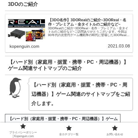
3DOのご紹介
【3DO名作】3DORealのご紹介~3DOReal・名
作・プレミアム・全タイトルのご紹介など~
3DORealのご紹介~3DOReal・名作・プレミアム・全タイ
トルのご紹介など~ご訪問ありがとうございます。今回は
90年代の次世代ゲーム機戦争の時代に登場した3DORealを
ご紹介させて頂きます。
2021.03.08
kopenguin.com
【ハード別（家庭用・据置・携帯・PC・周辺機器）】
ゲーム関連サイトマップのご紹介
【ハード別（家庭用・据置・携帯・PC・周
辺機器）】ゲーム関連のサイトマップ
をご紹
介します。
【ハード別（家庭用・据置・携帯・PC・周辺機器）】ゲーム
関連サイトマップのご紹介
プライバシーポリシー
全カテゴリ一覧
お問い合わせ
│Kopenguin.com
ゲームTOP
>
ランキング
│
傑作・名作
│
機種別
│
ジャンル別