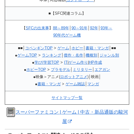
■【SFC関連コラム】
【
SFCの出来事
】
88～89年
│
90～91年
│
92年
│
93年～
90年代ゲーム機
■■│
コペンギンTOP
>
ゲーム
│
ホビー
│
書籍・マンガ
│■■
●
ゲームTOP
>
ランキング
│
傑作・名作
│
機種別
│
ジャンル別
●
学び/学習TOP
>
IT
|
ゲーム作り
|
HP作成
●
ホビーTOP
>
プラモデル
│
ミリタリー
│
エアガン
●映像＞アニメ(
ロボットアニメ
)│映画│
●
書籍・マンガ
>
ゲーム雑誌
│
マンガ
サイトマップ一覧
スーパーファミコン | ゲーム | 中古・新品通販の駿河
屋