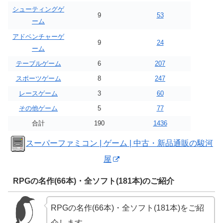
シューティングゲ
9
53
ーム
アドベンチャーゲ
9
24
ーム
テーブルゲーム
6
207
スポーツゲーム
8
247
レースゲーム
3
60
その他ゲーム
5
77
合計
190
1436
スーパーファミコン | ゲーム | 中古・新品通販の駿河
屋
RPGの名作(66本)・全ソフト(181本)のご紹介
RPGの名作(66本)・全ソフト(181本)をご紹
介します。