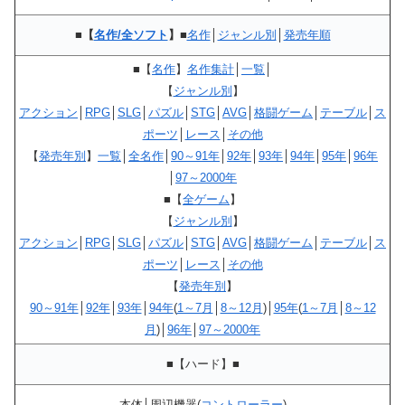
■【
名作/全ソフト
】■
名作
│
ジャンル別
│
発売年順
■
【
名作
】
名作集計
│
一覧
│
【
ジャンル別
】
アクション
│
RPG
│
SLG
│
パズル
│
STG
│
AVG
│
格闘ゲーム
│
テーブル
│
ス
ポーツ
│
レース
│
その他
【
発売年別
】
一覧
│
全名作
│
90～91年
│
92年
│
93年
│
94年
│
95年
│
96年
│
97～2000年
■
【
全ゲーム
】
【
ジャンル別
】
アクション
│
RPG
│
SLG
│
パズル
│
STG
│
AVG
│
格闘ゲーム
│
テーブル
│
ス
ポーツ
│
レース
│
その他
【
発売年別
】
90～91年
│
92年
│
93年
│
94年
(
1～7月
│
8～12月
)│
95年
(
1～7月
│
8～12
月
)│
96年
│
97～2000年
■
【ハード】
■
本体│周辺機器(
コントローラー
)