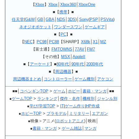
【
Xbox
】
Xbox
│
Xbox360
│
XboxOne
■【
携帯
】■
任天堂
(
G&W
│
GB
│
GBA
│
NDS
│
3DS
)│
Sony
(
PSP
│
PSVita
)
ネオジオポケット
│
ワンダースワン
│
ゲームギア
│
■【
PC
】■
【
NEC
】
PC98
│
PC88
【SHARP】
X68k
│
X1
│
MZ
【富士通】
FMTOWNS
│
77AV
│
FM7
【その他】
MSX
│
AppleII
■【
アーケード
】■
80年代
│
90年代
│
2000年代
■【
周辺機器
】■
周辺機器まとめ
│
コントローラー
│
ゲーム機別
│
アケコン
■■│
コペンギンTOP
>
ゲーム
│
ホビー
│
書籍・マンガ
│■■
●
ゲームTOP
>
ランキング
│
傑作・名作
│
機種別
│
ジャンル別
●
学び/学習TOP
>
IT
|
ゲーム作り
|
HP作成
●
ホビーTOP
>
プラモデル
│
ミリタリー
│
エアガン
●映像＞アニメ(
ロボットアニメ
)│映画│
●
書籍・マンガ
>
ゲーム雑誌
│
マンガ