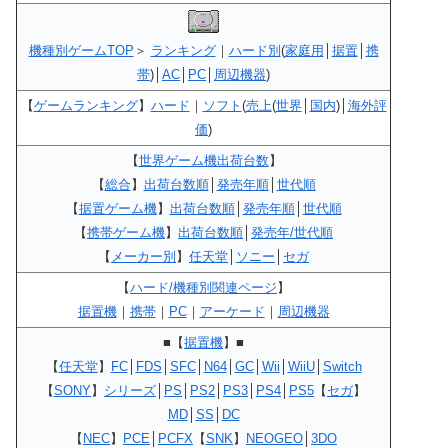
機種別ゲームTOP
＞
ランキング
｜
ハード別
(
家庭用
│
据置
│
携
帯
)│
AC
│
PC
│
周辺機器
)
【
ゲームランキング
】
ハード
｜
ソフト
(
売上
(
世界
│
国内
)│
海外評
価
)
【
世界ゲーム機出荷台数
】
【
総合
】
出荷台数順
│
発売年順
│
世代順
【
据置ゲーム機
】
出荷台数順
│
発売年順
│
世代順
【
携帯ゲーム機
】
出荷台数順
│
発売年/世代順
【
メーカー別
】
任天堂
│
ソニー
│
セガ
【
ハード/機種別関連ページ
】
据置機
｜
携帯
｜
PC
｜
アーケード
｜
周辺機器
■【
据置機
】■
【
任天堂
】
FC
│
FDS
│
SFC
│
N64
│
GC
│
Wii
│
WiiU
│
Switch
【
SONY
】
シリーズ
│
PS
│
PS2
│
PS3
│
PS4
│
PS5
【
セガ
】
MD
│
SS
│
DC
【
NEC
】
PCE
│
PCFX
【
SNK
】
NEOGEO
│
3DO