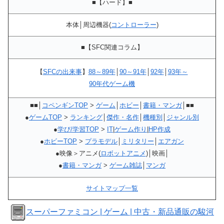
■
【ハード】
■
本体│周辺機器(
コントローラー
)
■【SFC関連コラム】
【
SFCの出来事
】
88～89年
│
90～91年
│
92年
│
93年～
90年代ゲーム機
■■│
コペンギンTOP
>
ゲーム
│
ホビー
│
書籍・マンガ
│■■
●
ゲームTOP
>
ランキング
│
傑作・名作
│
機種別
│
ジャンル別
●
学び/学習TOP
>
IT
|
ゲーム作り
|
HP作成
●
ホビーTOP
>
プラモデル
│
ミリタリー
│
エアガン
●映像＞アニメ(
ロボットアニメ
)│映画│
●
書籍・マンガ
>
ゲーム雑誌
│
マンガ
サイトマップ一覧
スーパーファミコン | ゲーム | 中古・新品通販の駿河