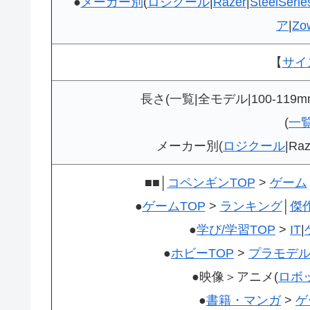
●
メーカー別
(
ロジクール
|
Razer
|
SteelSerie
ア
|
Zo
【
サイ
長さ(一覧|全モデル|100-119mm
(
一
メーカー別(
ロジクール
|R
■■│
コペンギンTOP
>
ゲーム
●
ゲームTOP
>
ランキング
│
傑
●
学び/学習TOP
>
IT
|
●
ホビーTOP
>
プラモデ
●映像＞アニメ(
ロボ
●
書籍・マンガ
>
ゲ