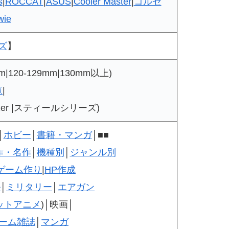
s
|
ROCCAT
|
ASUS
|
Cooler Master
|
コルセ
wie
ズ
】
|120-129mm|130mm以上)
覧
|
azer |スティールシリーズ)
│
ホビー
│
書籍・マンガ
│■■
作・名作
│
機種別
│
ジャンル別
ゲーム作り
|
HP作成
ル
│
ミリタリー
│
エアガン
ットアニメ
)│映画│
ーム雑誌
│
マンガ