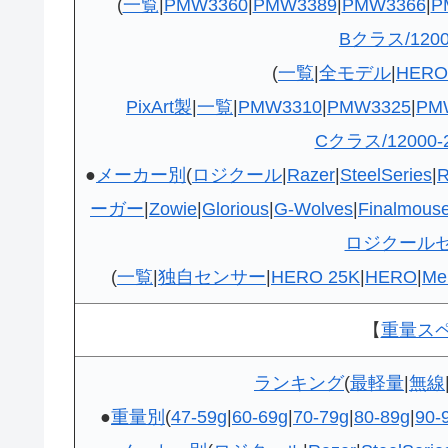
(
一覧
|
PMW3360
|
PMW3389
|
PMW3366
|
P
Bクラス/12000
(
一覧
|
全モデル
|
HERO/
PixArt製
|
一覧
|
PMW3310
|
PMW3325
|
PM
Cクラス/12000-2
●
メーカー別
(
ロジクール
|
Razer
|
SteelSeries
|
ーガー
|
Zowie
|
Glorious
|
G-Wolves
|
Finalmous
ロジクール
(
一覧
|
独自センサー
|
HERO 25K
|
HERO
|
Me
【
重量ス
ランキング
(
最軽量
|
無線
●
重量別
(
47-59g
|
60-69g
|
70-79g
|
80-89g
|
90-