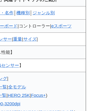
作・名作
│
機種別
│
ジャンル別
ーボード
|コントローラー|
eスポーツ
ンサー
|
重量
|
サイズ
|
ス性能】
Sセンサー
】
ング
|
一覧
|
全モデル
一覧
|
HERO 25K
|
Focus+
)
-3200dpi