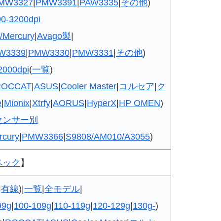
MW3327
|
PMW3391
|
PAW3335
|
その他
)
-3200dpi
Mercury
|
Avago製
|
W3339
|
PMW3330
|
PMW3331
|
その他
)
000dpi
(
一覧
)
ROCCAT
|
ASUS
|
Cooler Master
|
コルセア
|
ク
e
|
Mionix
|
Xtrfy
|
AORUS
|
HyperX
|
HP OMEN
)
センサー別
rcury
|
PMW3366
|
S9808/AM010/A3055
)
ペック
】
|
有線
)|
一覧
|
全モデル
|
99g
|
100-109g
|
110-119g
|
120-129g
|
130g-
)