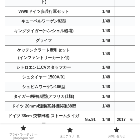
ト)
WWIIドイツ歩兵行軍セット
1/48
キューベルワーゲン82型
1/48
キングタイガー(ヘンシェル砲塔)
1/48
グライフ
1/48
ケッテンクラート牽引セット
1/48
(インファントリーカート付)
シトロエン11CVスタッフカー
1/48
シュタイヤー 1500A/01
1/48
シュビムワーゲン166型
1/48
タイガーI極初期型(アフリカ仕様)
1/48
ドイツ 20mm4連装高射機関砲38型
1/48
ドイツ 38cm 突撃臼砲 ストームタイガ
No.91
1/48
2017
6
ー
ドイツ 4輪装甲偵察車 Sd.Kfz.222
1/48
2008
9
プライバシーポリシー
全カテゴリ一覧
お問い合わせ
│Kopenguin.com