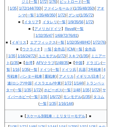
ジミ
(
一覧
│
1/72
│
1/76
)│
ピットロード
(
一覧
│
1/35
│
1/72/144/700
)│
ファインモールド
(
1/35/48/350
)│
アオ
シマ
(
一覧
│
1/35/48/350
│
1/72
)│
グンゼ
(
1/35/72
)
■【
イタリア
】
イタレリ
(
一覧
│
1/9/35/56
│
1/72
)
■【
アメリカ/ドイツ
】
Revell
(
一覧
│
1/32/35/47
│
1/69/72/76/81
)
■【
イギリス
】
エアフィックス
(
一覧
│
1/32/35/48/HO
│
1/72/76
)
■【
ウクライナ
】
一覧
│
全作品
│
ICM
(
一覧
│
全作品
│
1/35
│
1/16/24/72
)│
ユニモデル
(
1/72
)│
スキフ
(
1/35
)│
ミニアー
ト
(
1/35
)■【
台湾
】
AFVクラブ
(
1/48/35
)■【
中国
】
ドラゴン
(
一
覧
│
1/16
│
1/35
(
一覧
│
ドイツ
(
一覧
│
ドイツ兵
│
兵器
│
3号戦車
│
4
号戦車
│
パンター戦車
│
重戦車
)│
アメリカ
│
イギリス/日本
│
ソ
連/ロシア/中国
│
イスラエル/中東
)│
1/72
│
1/144
)│
トランペッ
ター
(
一覧
│
1/35
│
1/72
)│
ホビーボス
(
一覧
│
1/48
│
1/35
│
1/72
)│
サ
イバーホビー
(
一覧
│
1/35
│
1/6/72
)│
モンモデル
(
1/35
)│
タコム
(
一覧
│
1/35
│
1/16/144
)
■【
スケール別戦車・ミリタリーモデル
】■
【
1/35
│
1/72
│
1/48
│
1/76
│
1/144
│
1/16
│
1/700
│
1/32
│
1/25
│
その