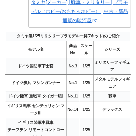
タミヤ[メーカー] | 戦車・ミリタリー | プラモ
デル（ホビー/おもちゃホビー） | 中古・新品
通販の駿河屋
タミヤ製1/25ミリタリープラモデル一覧(7キット)のご紹介
商品
スケー
モデル名
シリーズ
No
ル
ミリタリーフィギュ
ドイツ国防軍下士官
No.3
1/25
ア
メタルモデルフィギ
ドイツ歩兵 マシンガンナー
No.1
1/25
ュア
ドイツ陸軍 重戦車 タイガーI型
No.11
1/25
戦車
イギリス戦車 センチュリオン マ
No.14
1/25
デラックス
ークIII
イギリス陸軍中戦車
チーフテン リモートコントロー
1/25