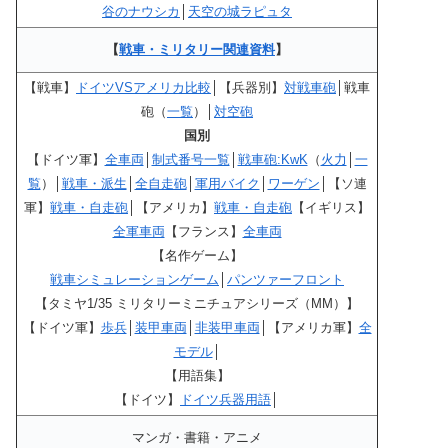
谷のナウシカ
│
天空の城ラピュタ
【
戦車・ミリタリー関連資料
】
【戦車】
ドイツVSアメリカ比較
│【兵器別】
対戦車砲
│戦車
砲（
一覧
）│
対空砲
国別
【ドイツ軍】
全車両
│
制式番号一覧
│
戦車砲:KwK
（
火力
│
一
覧
）│
戦車・派生
│
全自走砲
│
軍用バイク
│
ワーゲン
│【ソ連
軍】
戦車・自走砲
│【アメリカ】
戦車・自走砲
【イギリス】
全軍車両
【フランス】
全車両
【名作ゲーム】
戦車シミュレーションゲーム
│
パンツァーフロント
【タミヤ1/35 ミリタリーミニチュアシリーズ（MM）】
【ドイツ軍】
歩兵
│
装甲車両
│
非装甲車両
│【アメリカ軍】
全
モデル
│
【用語集】
【ドイツ】
ドイツ兵器用語
│
マンガ・書籍・アニメ