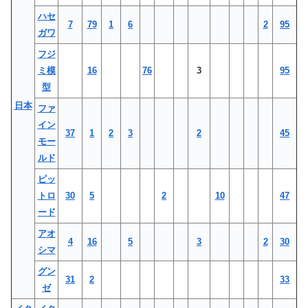
ハセ
7
79
1
6
2
95
ガワ
フジ
ミ模
16
76
3
95
型
日本
ファ
イン
37
1
2
3
2
45
モー
ルド
ピッ
トロ
30
5
2
10
47
ード
アオ
4
16
5
3
2
30
シマ
グン
31
2
33
ゼ