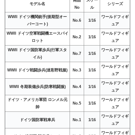
商品
スケー
モデル名
シリーズ
No
ル
WWII ドイツ機関銃手(後期型オー
ワールドフィギ
No.6
1/16
バーコート)
ュア
WWII ドイツ空軍戦闘機エースパイ
ワールドフィギ
No.2
1/16
ロット
ュア
WWII ドイツ国防軍歩兵(行軍スタ
ワールドフィギ
No.7
1/16
イル)
ュア
ワールドフィギ
WWII ドイツ戦闘歩兵(迷彩野戦服)
No.3
1/16
ュア
ワールドフィギ
WWII 冬期装備歩兵(防寒戦闘服)
No.4
1/16
ュア
ドイツ・アメリカ軍団 ロンメル元
ワールドフィギ
No.5
1/16
帥
ュア
ワールドフィギ
ドイツ国防軍戦車兵
No.1
1/16
ュア
ワールドフィギ