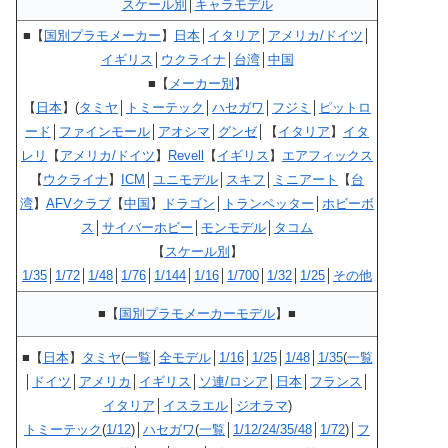
スケール別
│
キャラモデル
■【
国別プラモメーカー
】
日本
│
イタリア
│
アメリカ/ドイツ
│
イギリス
│
ウクライナ
│
台湾
│
中国
■【
メーカー別
】
【
日本
】(
タミヤ
│
トミーテック
│
ハセガワ
│
フジミ
│
ピットロ
ード
│
ファインモール
│
アオシマ
│
グンゼ
│【
イタリア
】
イタ
レリ
【
アメリカ/ドイツ
】
Revell
【
イギリス
】
エアフィックス
【
ウクライナ
】
ICM
│
ユニモデル
│
スキフ
│
ミニアート
【
台
湾
】
AFVクラブ
【
中国
】
ドラゴン
│
トランペッター
│
ホビーボ
ス
│
サイバーホビー
│
モンモデル
│
タコム
【
スケール別
】
1/35
│
1/72
│
1/48
│
1/76
│
1/144
│
1/16
│
1/700
│
1/32
│
1/25
│
その他
■【
国別プラモメーカーモデル
】■
■【
日本
】
タミヤ
(
一覧
│
全モデル
│
1/16
│
1/25
│
1/48
│
1/35
(
一覧
│
ドイツ
│
アメリカ
│
イギリス
│
ソ連/ロシア
│
日本
│
フランス
│
イタリア
│
イスラエル
│
ジオラマ
)
トミーテック
(
1/12
)│
ハセガワ
(
一覧
│
1/12/24/35/48
│
1/72
)│
フ