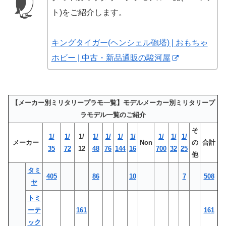
ト)をご紹介します。
キングタイガー(ヘンシェル砲塔) | おもちゃ
ホビー | 中古・新品通販の駿河屋
【メーカー別ミリタリープラモ一覧】モデルメーカー別ミリタリープ
ラモデル一覧のご紹介
そ
1/
1/
1/
1/
1/
1/
1/
1/
1/
1/
メーカー
Non
の
合計
35
72
12
48
76
144
16
700
32
25
他
タミ
405
86
10
7
508
ヤ
トミ
ーテ
161
161
ック