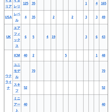
イタ
イタ
125
35
1
4
165
リア
レリ
レベ
USA
4
35
2
2
3
3
49
ル
エア
フィ
UK
6
5
4
19
3
6
43
ック
ス
ICM
40
2
5
1
48
ユニ
モデ
70
70
ウク
ル
ライ
スキ
52
52
ナ
フ
ミニ
アー
40
40
ト