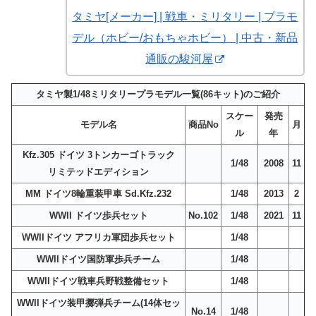
タミヤ[メーカー] | 戦車・ミリタリー | プラモ
デル（ホビー/おもちゃホビー） | 中古・新品
通販の駿河屋
タミヤ製1/48ミリタリープラモデル一覧(86キット)のご紹介
スケー
発売
モデル名
商品No
月
ル
年
Kfz.305 ドイツ 3トンカーゴトラック
1/48
2008
11
リミテッドエディション
MM ドイツ8輪重装甲車 Sd.Kfz.232
1/48
2013
2
WWII ドイツ歩兵セット
No.102
1/48
2021
11
WWIIドイツ アフリカ軍団歩兵セット
1/48
WWIIドイツ国防軍歩兵チーム
1/48
WWIIドイツ戦車兵野戦整備セット
1/48
WWIIドイツ装甲擲弾兵チーム(14体セッ
No.14
1/48