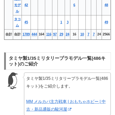
モデ
42
6
48
ル
タコ
45
1
3
49
ム
合計
合計
1789
444
164
116
97
29
24
16
10
7
7
24
2566
タミヤ製1/35ミリタリープラモデル一覧(486キ
ット)のご紹介
タミヤ製1/35ミリタリープラモデル一覧(486
キット)をご紹介します。
MM メルカバ主力戦車 | おもちゃホビー | 中
古・新品通販の駿河屋