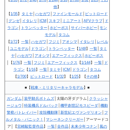
他
】
【
1/35
】
タミヤ
│
ハセガワ
│
ファインモールド
│
ピットロード
│
グンゼ
│
イタレリ
│
ICM
│
スキフ
│
ミニアート
│
AFVクラブ
│
ド
ラゴン
│
トランペッター
│
ホビーボス
│
サイバーホビー
│
モン
モデル
│
タコム
【
1/72
】
一覧
│
ハセガワ
│
フジミ
│
アオシマ
│
イタレリ
│
レベル
│
ユニモデル
│
ドラゴン
│
トランペッター
【
1/48
】
一覧
│
タミ
ヤ
│
ハセガワ
│
アオシマ
│
エアーフィックス
│
ホビーボス
│【
1/76
】
一覧
│
フジミ
│
エアーフィックス
【
1/144
】
一覧
│
ド
ラゴン
【
1/16
】
一覧
│
タミヤ
│
ICM
│
ドラゴン
│
タコム
【
1/700
】
ピットロード
【
1/32
】【
1/25
】【
その他
】
■【
戦車・ミリタリーキャラモデル
】■
ガンダム
│
装甲騎兵ボトムズ
│太陽の牙ダグラム│
クラッシャ
ージョウ
│
特装機兵ドルバック
│
機甲創世記モスピーダ
│
機動
警察パトレイバー
│
攻殻機動隊
│
新世紀エヴァンゲリオン
│
フ
ルメタル・パニック！
│
マシーネンクリーガー
│アーマードコ
ア│【
宮崎駿監督作品
】
一覧
│
全作品
│
未来少年コナン
│
風の