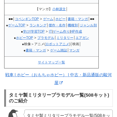
【マンガ】
小林源文
│
■■│
コペンギンTOP
>
ゲーム
│
ホビー
│
書籍・マンガ
│■■
●
ゲームTOP
>
ランキング
│
傑作・名作
│
機種別
│
ジャンル別
●
学び/学習TOP
>
IT
|
ゲーム作り
|
HP作成
●
ホビーTOP
>
プラモデル
│
ミリタリー
│
エアガン
●映像＞アニメ(
ロボットアニメ
)│映画│
●
書籍・マンガ
>
ゲーム雑誌
│
マンガ
サイトマップ一覧
戦車 | ホビー（おもちゃホビー） | 中古・新品通販の駿河
屋
タミヤ製ミリタリープラモデル一覧(508キット)
のご紹介
タミヤ製ミリタリープラモデル一覧(508キッ