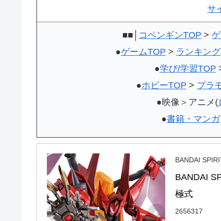
サ
■■│
コペンギンTOP
>
ゲ
●
ゲームTOP
>
ランキング
●
学び/学習TOP
●
ホビーTOP
>
プラ
●映像＞アニメ(
●
書籍・マンガ
BANDAI SP
BANDAI 
極式
2656317