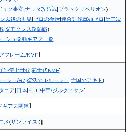
ジュク事変
|
ナリタ攻防戦
|
ブラックリベリオン
)
ン以後の世界
|
ゼロの復活
|
連合討伐軍vsゼロ
|
第二次
戦
|
ダモクレス攻防戦
)
ルーシュ発動ギアス一覧
アフレーム/KMF
】
代~第七世代
|
新世代KMF
)
ーシュ/R2
|
復活のルルーシュ
|
亡国のアキト
)
タニア
|
日本
|
E.U.
|
中華/ジルクスタン
)
ドギアス関連
】
ニメ
(
サンライズ
|)||