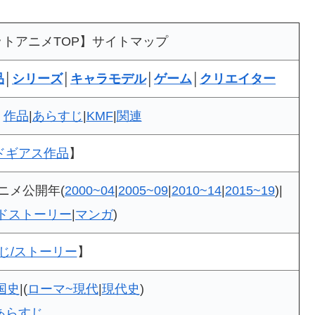
ットアニメTOP】サイトマップ
品
│
シリーズ
│
キャラモデル
│
ゲーム
│
クリエイター
>
作品
|
あらすじ
|
KMF
|
関連
ドギアス作品
】
ニメ公開年(
2000~04
|
2005~09
|
2010~14
|
2015~19
)|
ドストーリー
|
マンガ
)
じ/ストーリー
】
国史
|(
ローマ~現代
|
現代史
)
あらすじ