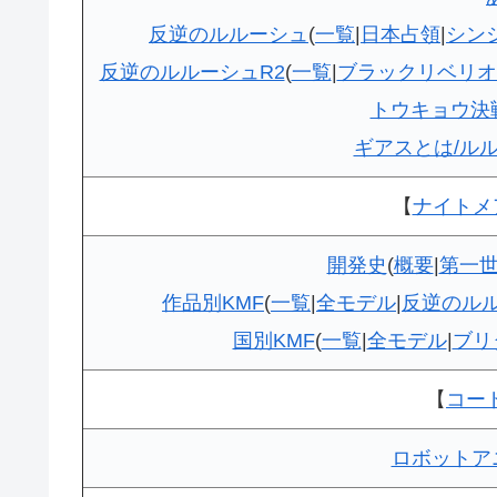
反逆のルルーシュ
(
一覧
|
日本占領
|
シン
反逆のルルーシュR2
(
一覧
|
ブラックリベリオ
トウキョウ決
ギアスとは/ル
【
ナイトメ
開発史
(
概要
|
第一世
作品別KMF
(
一覧
|
全モデル
|
反逆のルル
国別KMF
(
一覧
|
全モデル
|
ブリ
【
コー
ロボットア