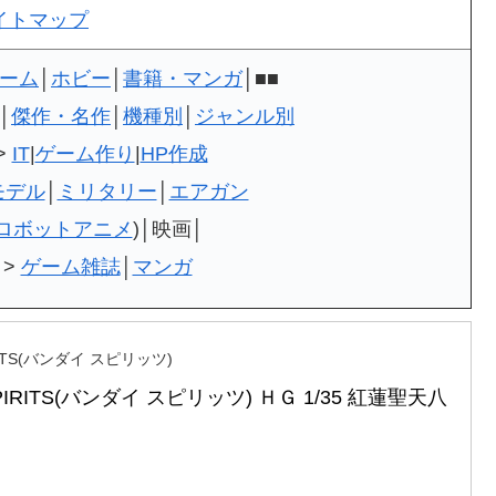
イトマップ
ーム
│
ホビー
│
書籍・マンガ
│■■
│
傑作・名作
│
機種別
│
ジャンル別
>
IT
|
ゲーム作り
|
HP作成
モデル
│
ミリタリー
│
エアガン
ロボットアニメ
)│映画│
>
ゲーム雑誌
│
マンガ
IRITS(バンダイ スピリッツ)
SPIRITS(バンダイ スピリッツ) ＨＧ 1/35 紅蓮聖天八