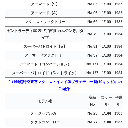
アーマード【S】
No.63
1/100
1983
アーマード【A】
No.65
1/100
1983
マクロス・ファクトリー
No.69
1/100
1983
ゼントラーディ軍 装甲宇宙服 カムジン専用タ
No.79
1/100
1984
イプ
スーパーバトロイド【S】
No.81
1/100
1984
アーマードファクトリー
No.97
1/100
1984
アーマード（コンバージョン）
No.131
1/100
1984
スーパー・バトロイド（S-ストライク）
No.137
1/100
1984
『1/144超時空要塞マクロス・イマイ製プラモデル一覧(10キット)』の
ご紹介
商品
スケー
発売
モデル名
No
ル
年
ヌージャデルガー
No.25
1/144
1983
クァドラン・ロー
No.27
1/144
1983