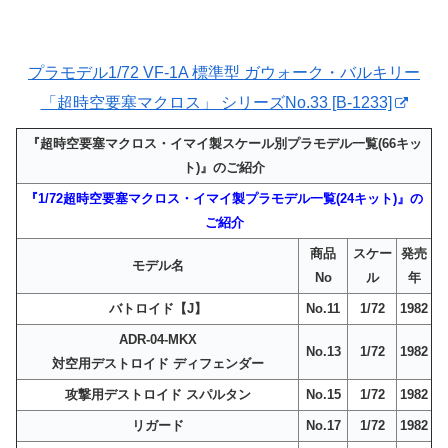
プラモデル1/72 VF-1A 標準型 ガウォーク・バルキリー
「超時空要塞マクロス」 シリーズNo.33 [B-1233]
『超時空要塞マクロス・イマイ製スケール別プラモデル一覧(66キッ
ト)』のご紹介
『1/72超時空要塞マクロス・イマイ製プラモデル一覧(24キット)』の
ご紹介
商品
スケー
発売
モデル名
No
ル
年
バトロイド【J】
No.11
1/72
1982
ADR-04-MKX
No.13
1/72
1982
対空用デストロイド ディフェンダー
攻撃用デストロイド スパルタン
No.15
1/72
1982
リガード
No.17
1/72
1982