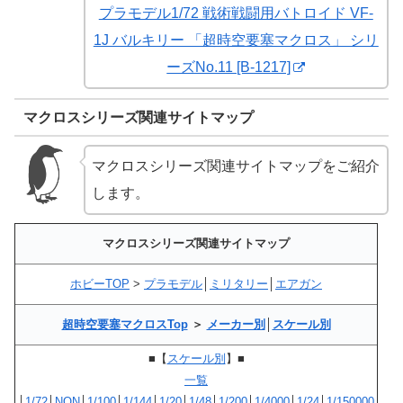
プラモデル1/72 戦術戦闘用バトロイド VF-
1J バルキリー 「超時空要塞マクロス」 シリ
ーズNo.11 [B-1217]
マクロスシリーズ関連サイトマップ
マクロスシリーズ関連サイトマップをご紹介
します。
マクロスシリーズ関連サイトマップ
ホビーTOP
>
プラモデル
│
ミリタリー
│
エアガン
超時空要塞マクロスTop
＞
メーカー別
│
スケール別
■【
スケール別
】■
一覧
│
1/72
│
NON
│
1/100
│
1/144
│
1/20
│
1/48
│
1/200
│
1/4000
│
1/24
│
1/150000