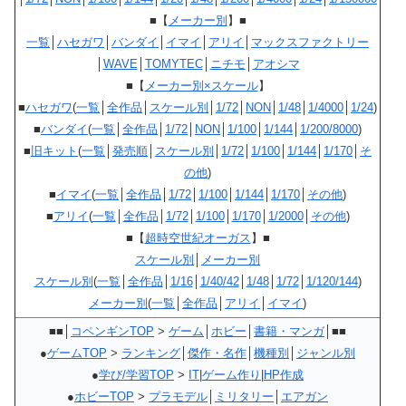
■【
メーカー別
】■
一覧
│
ハセガワ
│
バンダイ
│
イマイ
│
アリイ
│
マックスファクトリー
│
WAVE
│
TOMYTEC
│
ニチモ
│
アオシマ
■【
メーカー別×スケール
】
■
ハセガワ
(
一覧
│
全作品
│
スケール別
│
1/72
│
NON
│
1/48
│
1/4000
│
1/24
)
■
バンダイ
(
一覧
│
全作品
│
1/72
│
NON
│
1/100
│
1/144
│
1/200/8000
)
■
旧キット
(
一覧
│
発売順
│
スケール別
│
1/72
│
1/100
│
1/144
│
1/170
│
そ
の他
)
■
イマイ
(
一覧
│
全作品
│
1/72
│
1/100
│
1/144
│
1/170
│
その他
)
■
アリイ
(
一覧
│
全作品
│
1/72
│
1/100
│
1/170
│
1/2000
│
その他
)
■【
超時空世紀オーガス
】■
スケール別
│
メーカー別
スケール別
(
一覧
│
全作品
│
1/16
│
1/40/42
│
1/48
│
1/72
│
1/120/144
)
メーカー別
(
一覧
│
全作品
│
アリイ
│
イマイ
)
■■│
コペンギンTOP
>
ゲーム
│
ホビー
│
書籍・マンガ
│■■
●
ゲームTOP
>
ランキング
│
傑作・名作
│
機種別
│
ジャンル別
●
学び/学習TOP
>
IT
|
ゲーム作り
|
HP作成
●
ホビーTOP
>
プラモデル
│
ミリタリー
│
エアガン