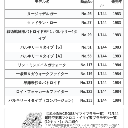
モデル名
商品No
発売年
ル
ヌージャデルガー
No.25
1/144
1983
クァドラン・ロー
No.27
1/144
1983
戦術戦闘用バトロイドVF-1 バルキリー4タ
No.29
1/144
1983
イプ
バルキリー４タイプ【S】
No.51
1/144
1983
バルキリー４タイプ【A】
No.53
1/144
1983
リン・ミンメイ＆ガウォーク
No.117
1/144
1984
一条輝＆ガウォークファイター
No.119
1/144
1984
早瀬未沙＆バトロイド
No.121
1/144
1984
ロイ・フォッカー＆ファイター
No.123
1/144
1984
バルキリー４タイプ（コンバージョン）
No.133
1/144
1984
【1/144MACROSS/イマイプラモ一覧】『1/144
超時空要塞マクロス・イマイ製プラモデル一覧
(10キット)』のご紹介
『1/144超時空要塞マクロス・イマイ製プラモデル一覧(10