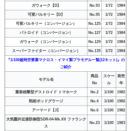
ガウォーク【D】
No.93
1/72
1984
可変バルキリー【D】
No.95
1/72
1984
可変バルキリー（コンバージョン）
No.125
1/72
1984
バトロイド（コンバージョン）
No.127
1/72
1984
ガウォーク（コンバージョン）
No.129
1/72
1984
スーパーファイター（コンバージョン）
No.135
1/72
1984
『1/100超時空要塞マクロス・イマイ製プラモデル一覧(12キット)』の
ご紹介
商品
スケー
発売
モデル名
No
ル
年
重装砲撃型デストロイド トマホーク
No.2
1/100
1982
戦術ポッドグラージ
No.4
1/100
1982
アーマード【J】
No.6
1/100
1982
大気圏外近接防御型SDR-04-Mk.XII ファランク
No.23
1/100
1983
ス