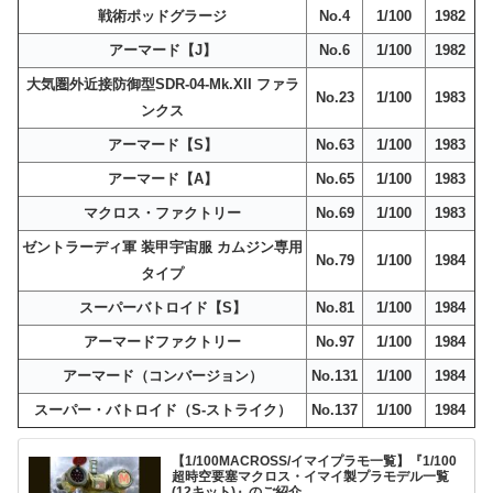
戦術ポッドグラージ
No.4
1/100
1982
アーマード【J】
No.6
1/100
1982
大気圏外近接防御型SDR-04-Mk.XII ファラ
No.23
1/100
1983
ンクス
アーマード【S】
No.63
1/100
1983
アーマード【A】
No.65
1/100
1983
マクロス・ファクトリー
No.69
1/100
1983
ゼントラーディ軍 装甲宇宙服 カムジン専用
No.79
1/100
1984
タイプ
スーパーバトロイド【S】
No.81
1/100
1984
アーマードファクトリー
No.97
1/100
1984
アーマード（コンバージョン）
No.131
1/100
1984
スーパー・バトロイド（S-ストライク）
No.137
1/100
1984
【1/100MACROSS/イマイプラモ一覧】『1/100
超時空要塞マクロス・イマイ製プラモデル一覧
(12キット)』のご紹介