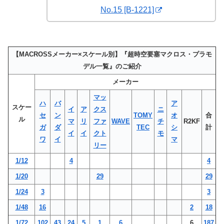
No.15 [B-1221]
【MACROSSメーカー×スケール別】『超時空要塞マクロス・プラモ
デル一覧』のご紹介
メーカー
マッ
ハ
バ
ア
スケー
イ
ア
クス
ニ
セ
ン
TOMY
オ
合
ル
マ
リ
ファ
WAVE
チ
R2KF
ガ
ダ
TEC
シ
計
イ
イ
クト
モ
ワ
イ
マ
リー
1/12
4
4
1/20
29
29
1/24
3
3
1/48
16
2
18
1/72
102
43
24
5
1
6
6
187