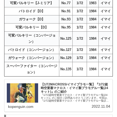
可変バルキリー【J-ミリア】
No.77
1/72
1983
イマイ
バトロイド【D】
No.91
1/72
1984
イマイ
ガウォーク【D】
No.93
1/72
1984
イマイ
可変バルキリー【D】
No.95
1/72
1984
イマイ
可変バルキリー（コンバージョ
No.125
1/72
1984
イマイ
ン）
バトロイド（コンバージョン）
No.127
1/72
1984
イマイ
ガウォーク（コンバージョン）
No.129
1/72
1984
イマイ
スーパーファイター（コンバージ
No.135
1/72
1984
イマイ
ョン）
【1/72MACROSS/イマイプラモ一覧】『1/72超
時空要塞マクロス・イマイ製プラモデル一覧(24
キット)』のご紹介
『1/72超時空要塞マクロス・イマイ製プラモデル一覧(24
キット)』のご紹介ご訪問ありがとうございます。今回は、
『1/72超時空要塞マクロス・イマイ製プラモデル一覧(24
キット)』をご紹介します。マクロス | 書籍（本） | 中古・
2022.11.04
kopenguin.com
新品通販...