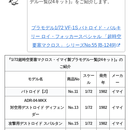
デル一覧(24キット)』をご紹介します。
プラモデル1/72 VF-1S バトロイド・バルキ
リー ロイ・フォッカースペシャル 「超時空
要塞マクロス」 シリーズNo.55 [B-1249]
『1/72超時空要塞マクロス・イマイ製プラモデル一覧(24キット)』の
ご紹介
スケー
発売
メーカ
モデル名
商品No
ル
年
ー
バトロイド【J】
No.11
1/72
1982
イマイ
ADR-04-MKX
対空用デストロイド ディフェン
No.13
1/72
1982
イマイ
ダー
攻撃用デストロイド スパルタン
No.15
1/72
1982
イマイ