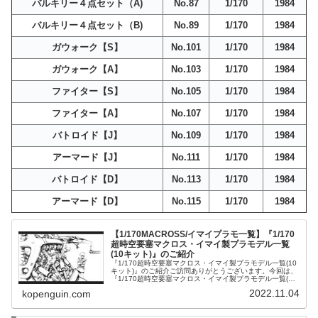
バルキリー４点セット（A)
No.87
1/170
1984
バルキリー４点セット（B)
No.89
1/170
1984
ガウォーク【S】
No.101
1/170
1984
ガウォーク【A】
No.103
1/170
1984
ファイター【S】
No.105
1/170
1984
ファイター【A】
No.107
1/170
1984
バトロイド【J】
No.109
1/170
1984
アーマード【J】
No.111
1/170
1984
バトロイド【D】
No.113
1/170
1984
アーマード【D】
No.115
1/170
1984
【1/170MACROSS/イマイプラモ一覧】『1/170
超時空要塞マクロス・イマイ製プラモデル一覧
(10キット)』のご紹介
『1/170超時空要塞マクロス・イマイ製プラモデル一覧(10
キット)』のご紹介ご訪問ありがとうございます。今回は、
『1/170超時空要塞マクロス・イマイ製プラモデル一覧(10
キット)』をご紹介します。マクロス | 書籍（本） | 中古・
2022.11.04
kopenguin.com
新品...