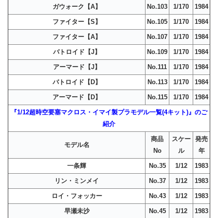
ガウォーク【A】
No.103
1/170
1984
ファイター【S】
No.105
1/170
1984
ファイター【A】
No.107
1/170
1984
バトロイド【J】
No.109
1/170
1984
アーマード【J】
No.111
1/170
1984
バトロイド【D】
No.113
1/170
1984
アーマード【D】
No.115
1/170
1984
『1/12超時空要塞マクロス・イマイ製プラモデル一覧(4キット)』のご
紹介
商品
スケー
発売
モデル名
No
ル
年
一条輝
No.35
1/12
1983
リン・ミンメイ
No.37
1/12
1983
ロイ・フォッカー
No.43
1/12
1983
早瀬未沙
No.45
1/12
1983