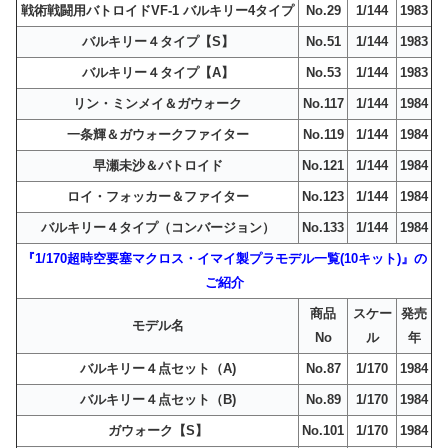
戦術戦闘用バトロイドVF-1 バルキリー4タイプ
No.29
1/144
1983
バルキリー４タイプ【S】
No.51
1/144
1983
バルキリー４タイプ【A】
No.53
1/144
1983
リン・ミンメイ＆ガウォーク
No.117
1/144
1984
一条輝＆ガウォークファイター
No.119
1/144
1984
早瀬未沙＆バトロイド
No.121
1/144
1984
ロイ・フォッカー＆ファイター
No.123
1/144
1984
バルキリー４タイプ（コンバージョン）
No.133
1/144
1984
『1/170超時空要塞マクロス・イマイ製プラモデル一覧(10キット)』の
ご紹介
商品
スケー
発売
モデル名
No
ル
年
バルキリー４点セット（A)
No.87
1/170
1984
バルキリー４点セット（B)
No.89
1/170
1984
ガウォーク【S】
No.101
1/170
1984