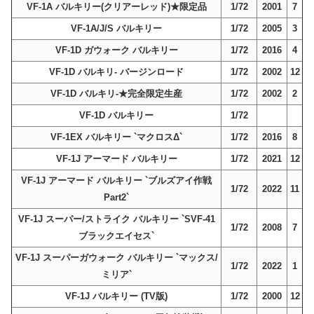
VF-1A バルキリー(クリアーレッド)★限定品
1/72
2001
7
VF-1A/J/S バルキリー
1/72
2005
3
VF-1D ガウォーク バルキリー
1/72
2016
4
VF-1D バルキリ- バージンロード
1/72
2002
12
VF-1D バルキリ-★完全限定生産
1/72
2002
2
VF-1D バルキリー
1/72
VF-1EX バルキリー `マクロスΔ`
1/72
2016
8
VF-1J アーマード バルキリー
1/72
2021
12
VF-1J アーマード バルキリー `ブルズアイ作戦
1/72
2022
11
Part2`
VF-1J スーパー/ストライク バルキリー `SVF-41
1/72
2008
7
ブラックエイセス`
VF-1J スーパーガウォーク バルキリー `マックス/
1/72
2022
1
ミリア`
VF-1J バルキリー (TV版)
1/72
2000
12