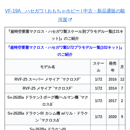
VF-19A ハセガワ | おもちゃホビー | 中古・新品通販の駿
河屋
『超時空要塞マクロス・ハセガワ製スケール別プラモデル一覧(131キ
ット)』のご紹介
『超時空要塞マクロス・ハセガワ製1/72プラモデル一覧(102キット)』
のご紹介
スケー
発売
モデル名
月
ル
年
RVF-25 スーパー メサイア `マクロスF`
1/72
2016
12
RVF-25 メサイア `マクロスF`
1/72
2014
7
Sv-262Ba ドラケン3 ボーグ機/ヘルマン機 `マク
1/72
2017
2
ロスΔ`
Sv-262Ba ドラケンIII カシム機 w/リル・ドラケ
1/72
2020
9
ン `マクロスΔ`
Sv-262Ba ドラケンIII