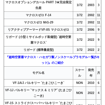
マクロスオプションデカール PART 3★完全限定
1/72
2003
3
生産
マクロスゼロ F-14
1/72
2002
11
マクロスゼロ MiG-29
1/72
2002
11
リアクティブアーマードVF-0S マクロスゼロ
1/72
2006
9
リガード (小型ミサイルポッド装備型) `超時空要
1/72
2022
9
塞マクロス`
リガード (標準量産型)
1/72
2022
2
『超時空要塞マクロス・ハセガワ製ノンスケールプラモデル一覧(5キ
ット)』のご紹介
スケー
発売
モデル名
月
ル
年
VF-1A/J バルキリー `たまごひこーき`
NON
2010
6
VF-1J バルキリー `マックス & ミリア` (たまごひ
NON
2022
4
こーき)
VF-1S ストライク/スーパーバルキリー `たまごひ