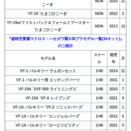
NON
2010
11
こーき`
YF-19 `たまごひこーき`
NON
2012
2
YF-19w/ファストパック＆フォールドブースター
NON
2013
12
`たまごひこーき`
『超時空要塞マクロス・ハセガワ製1/48プラモデル一覧(16キット)』
のご紹介
スケー
発売
モデル名
月
ル
年
VF-1 バルキリー ウェポンセット
1/48
2014
11
VF-1 バルキリー用 エッチングパーツ
1/48
2011
1
VF-19A `SVF-569 ライトニングス`
1/48
2010
7
VF-19A `VF-X レイブンズ`
1/48
2021
9
VF-1A バルキリー `VF-2 ソニックバーズ`
1/48
2022
1
VF-1A バルキリー `エンジェルバーズ`
1/48
2012
6
VF-1A バルキリー `ロービジビリティ`
1/48
2021
5