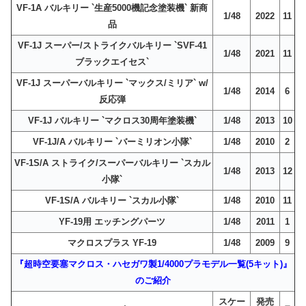
VF-1A バルキリー `生産5000機記念塗装機` 新商
1/48
2022
11
品
VF-1J スーパー/ストライクバルキリー `SVF-41
1/48
2021
11
ブラックエイセス`
VF-1J スーパーバルキリー `マックス/ミリア` w/
1/48
2014
6
反応弾
VF-1J バルキリー `マクロス30周年塗装機`
1/48
2013
10
VF-1J/A バルキリー `バーミリオン小隊`
1/48
2010
2
VF-1S/A ストライク/スーパーバルキリー `スカル
1/48
2013
12
小隊`
VF-1S/A バルキリー `スカル小隊`
1/48
2010
11
YF-19用 エッチングパーツ
1/48
2011
1
マクロスプラス YF-19
1/48
2009
9
『超時空要塞マクロス・ハセガワ製1/4000プラモデル一覧(5キット)』
のご紹介
スケー
発売