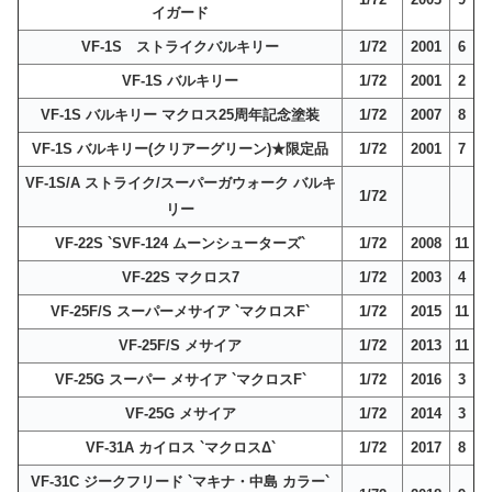
イガード
VF-1S ストライクバルキリー
1/72
2001
6
VF-1S バルキリー
1/72
2001
2
VF-1S バルキリー マクロス25周年記念塗装
1/72
2007
8
VF-1S バルキリー(クリアーグリーン)★限定品
1/72
2001
7
VF-1S/A ストライク/スーパーガウォーク バルキ
1/72
リー
VF-22S `SVF-124 ムーンシューターズ`
1/72
2008
11
VF-22S マクロス7
1/72
2003
4
VF-25F/S スーパーメサイア `マクロスF`
1/72
2015
11
VF-25F/S メサイア
1/72
2013
11
VF-25G スーパー メサイア `マクロスF`
1/72
2016
3
VF-25G メサイア
1/72
2014
3
VF-31A カイロス `マクロスΔ`
1/72
2017
8
VF-31C ジークフリード `マキナ・中島 カラー`