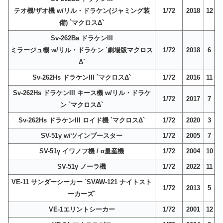
テオ機/ザオ機 w/リル・ドラケン(ジャミング装
1/72
2018
12
備) `マクロスΔ`
Sv-262Ba ドラケンIII
ミラージュ機 w/リル・ドラケン `劇場版マクロス
1/72
2018
6
Δ`
Sv-262Hs ドラケンIII `マクロスΔ`
1/72
2016
11
Sv-262Hs ドラケンIII キース機 w/リル・ドラケ
1/72
2017
7
ン `マクロスΔ`
Sv-262Hs ドラケンIII ロイド機 `マクロスΔ`
1/72
2020
3
SV-51γ w/ツインブースター
1/72
2005
7
SV-51γ イワノフ機 / α量産機
1/72
2004
10
SV-51γ ノーラ機
1/72
2022
11
VE-11 サンダーシーカー `SVAW-121 ナイトスト
1/72
2013
5
ーカーズ`
VE-1エリントシーカー
1/72
2001
12