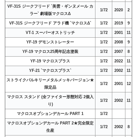
VF-31S ジークフリード `美雲・ギンヌメール カ
1/72
2020
2
ラー` 劇場版マクロスΔ
VF-31S ジークフリード アラド機 `マクロスΔ`
1/72
2019
9
VT-1 スーパーオストリッチ
1/72
2001
11
YF-19 デモンストレーター
1/72
2008
9
YF-19 マクロス25周年記念塗装
1/72
2007
8
YF-19 マクロスプラス
1/72
2022
11
YF-21 `マクロスプラス`
1/72
2002
11
ストライクバルキリーメタルメッキバージョン★
1/72
2001
12
限定品
マクロス スタンド (全ファイター形態対応 2個入
1/72
2002
11
り)
マクロスオプションデカール PART 1
1/72
マクロスオプションデカール PART 2★完全限定
1/72
2002
8
生産