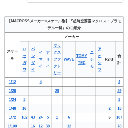
【MACROSSメーカー×スケール別】『超時空要塞マクロス・プラモ
デル一覧』のご紹介
メーカー
マッ
ハ
バ
ア
スケー
イ
ア
クス
ニ
セ
ン
TOMY
オ
合
ル
マ
リ
ファ
WAVE
チ
R2KF
ガ
ダ
TEC
シ
計
イ
イ
クト
モ
ワ
イ
マ
リー
1/12
4
4
1/20
29
29
1/24
3
3
1/48
16
2
18
1/72
102
43
24
5
1
6
6
187
1/100
16
12
38
12
78