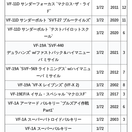
VF-11D サンダーフォーカス `マクロス･ザ・ライ
1/72
2011
12
ド`
VF-11D サンダーボルト `SVT-27 ブルーテイルズ`
1/72
2020
11
VF-11D サンダーボルト `テストパイロットスク
1/72
2020
6
ール`
VF-19A `SVF-440
デュラハンズ` w/ファストパック＆ハイマニュー
1/72
2021
3
バ ミサイル
VF-19A `SVFｰ569 ライトニングス` w/ハイマニュ
1/72
2012
7
ーバ ミサイル
VF-19A `VF-X レイブンズ` (VF-X 2)
1/72
2002
8
VF-19EF/A イサム・スペシャル `マクロスF`
1/72
2017
3
VF-1A アーマード バルキリー `ブルズアイ作戦
1/72
2022
6
Part1`
VF-1A スーパーバトロイドバルキリー
1/72
2003
3
VF-1A スーパーバルキリー
1/72