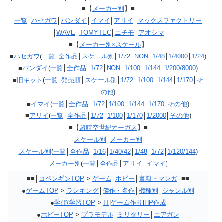
■【
メーカー別
】■
一覧
│
ハセガワ
│
バンダイ
│
イマイ
│
アリイ
│
マックスファクトリー
│
WAVE
│
TOMYTEC
│
ニチモ
│
アオシマ
■【
メーカー別×スケール
】
■
ハセガワ
(
一覧
│
全作品
│
スケール別
│
1/72
│
NON
│
1/48
│
1/4000
│
1/24
)
■
バンダイ
(
一覧
│
全作品
│
1/72
│
NON
│
1/100
│
1/144
│
1/200/8000
)
■
旧キット
(
一覧
│
発売順
│
スケール別
│
1/72
│
1/100
│
1/144
│
1/170
│
そ
の他
)
■
イマイ
(
一覧
│
全作品
│
1/72
│
1/100
│
1/144
│
1/170
│
その他
)
■
アリイ
(
一覧
│
全作品
│
1/72
│
1/100
│
1/170
│
1/2000
│
その他
)
■【
超時空世紀オーガス
】■
スケール別
│
メーカー別
スケール別
(
一覧
│
全作品
│
1/16
│
1/40/42
│
1/48
│
1/72
│
1/120/144
)
メーカー別
(
一覧
│
全作品
│
アリイ
│
イマイ
)
■■│
コペンギンTOP
>
ゲーム
│
ホビー
│
書籍・マンガ
│■■
●
ゲームTOP
>
ランキング
│
傑作・名作
│
機種別
│
ジャンル別
●
学び/学習TOP
>
IT
|
ゲーム作り
|
HP作成
●
ホビーTOP
>
プラモデル
│
ミリタリー
│
エアガン