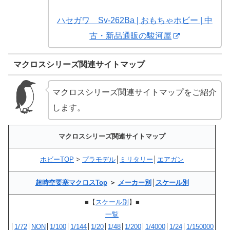
ハセガワ Sv-262Ba | おもちゃホビー | 中
古・新品通販の駿河屋
マクロスシリーズ関連サイトマップ
マクロスシリーズ関連サイトマップをご紹介
します。
マクロスシリーズ関連サイトマップ
ホビーTOP
>
プラモデル
│
ミリタリー
│
エアガン
超時空要塞マクロスTop
＞
メーカー別
│
スケール別
■【
スケール別
】■
一覧
│
1/72
│
NON
│
1/100
│
1/144
│
1/20
│
1/48
│
1/200
│
1/4000
│
1/24
│
1/150000