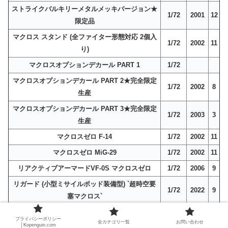
ストライクバルキリーメタルメッキバージョン★
1/72
2001
12
限定品
マクロス スタンド (全ファイター形態対応 2個入
1/72
2002
11
り)
マクロスオプションデカール PART 1
1/72
マクロスオプションデカール PART 2★完全限定
1/72
2002
8
生産
マクロスオプションデカール PART 3★完全限定
1/72
2003
3
生産
マクロスゼロ F-14
1/72
2002
11
マクロスゼロ MiG-29
1/72
2002
11
リアクティブアーマードVF-0S マクロスゼロ
1/72
2006
9
リガード (小型ミサイルポッド装備型) `超時空要
1/72
2022
9
塞マクロス`
リガード (標準量産型)
1/72
2022
2
プライバシーポリシー
全カテゴリ一覧
お問い合わせ
│Kopenguin.com