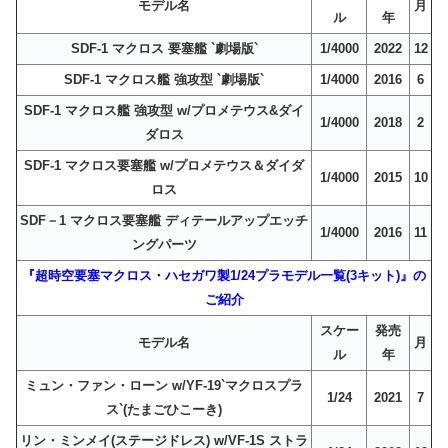
モデル名
月
ル
年
SDF-1 マクロス 要塞艦 `劇場版`
1/4000
2022
12
SDF-1 マクロス艦 強攻型 `劇場版`
1/4000
2016
6
SDF-1 マクロス艦 強攻型 w/プロメテウス&ダイ
1/4000
2018
2
ダロス
SDF-1 マクロス要塞艦 w/プロメテウス＆ダイダ
1/4000
2015
10
ロス
SDF－1 マクロス要塞艦 ディテールアップエッチ
1/4000
2016
11
ングパーツ
『超時空要塞マクロス・ハセガワ製1/24プラモデル一覧(3キット)』の
ご紹介
スケー
発売
モデル名
月
ル
年
ミュン・ファン・ローン w/YF-19`マクロスプラ
1/24
2021
7
ス`(たまごひこーき)
リン・ミンメイ(ステージドレス) w/VF-1S ストラ