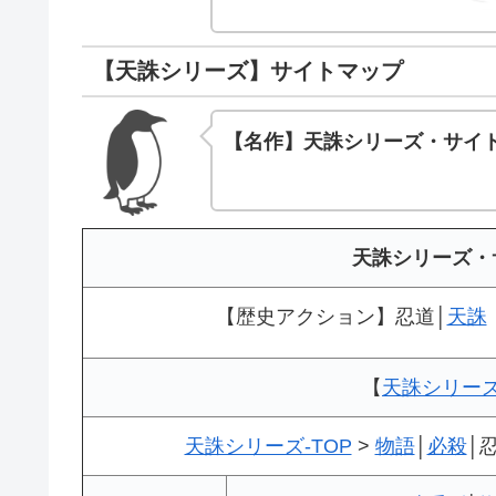
【天誅シリーズ】サイトマップ
【名作】天誅シリーズ・サイ
天誅シリーズ・
【歴史アクション】忍道│
天誅
【
天誅シリー
天誅シリーズ-TOP
>
物語
│
必殺
│