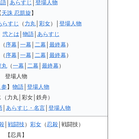
物語
│
あらすじ
│
登場人物
【
天誅 忍凱旋
】
あらすじ
（
力丸
│
彩女
）│
登場人物
】
弐とは
│
物語
│
あらすじ
（
序幕
│
一幕
│
二幕
│
最終幕
）
（
序幕
│
一幕
│
二幕
│
最終幕
）
龍丸
（
一幕
│
二幕
│
最終幕
）
登場人物
 参
】
物語
│
登場人物
じ（力丸│彩女│鉄舟）
語
│
あらすじ・名言
│
登場人物
殺
│
戦闘技
）
彩女
（
忍殺
│戦闘技）
【忍具】