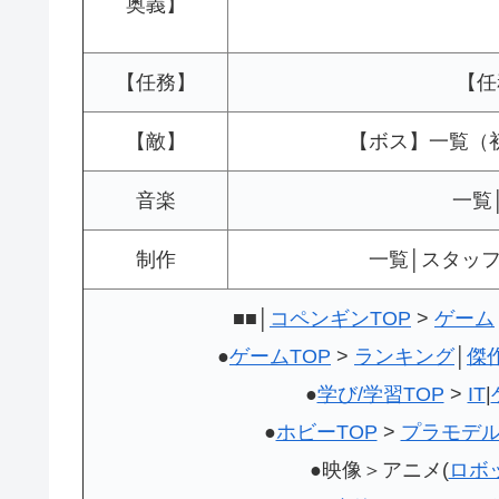
奥義】
【任務】
【任
【敵】
【ボス】一覧（初
音楽
一覧
制作
一覧│スタッ
■■│
コペンギンTOP
>
ゲーム
●
ゲームTOP
>
ランキング
│
傑
●
学び/学習TOP
>
IT
|
●
ホビーTOP
>
プラモデ
●映像＞アニメ(
ロボ