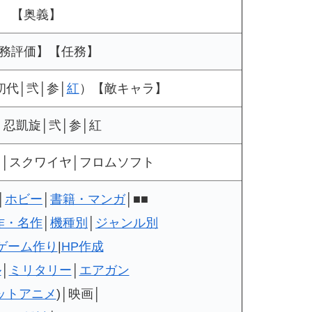
【奥義】
務評価】【任務】
代│弐│参│
紅
）【敵キャラ】
│忍凱旋│弐│参│紅
フ│スクワイヤ│フロムソフト
│
ホビー
│
書籍・マンガ
│■■
作・名作
│
機種別
│
ジャンル別
ゲーム作り
|
HP作成
ル
│
ミリタリー
│
エアガン
ットアニメ
)│映画│