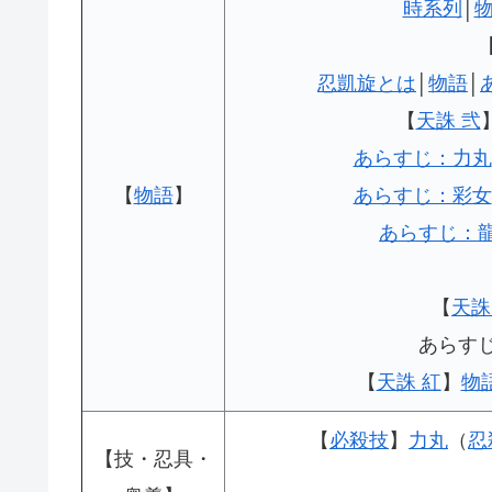
時系列
│
忍凱旋とは
│
物語
│
【
天誅 弐
あらすじ：力丸
【
物語
】
あらすじ：彩女
あらすじ：
【
天誅
あらす
【
天誅 紅
】
物
【
必殺技
】
力丸
（
忍
【技・忍具・