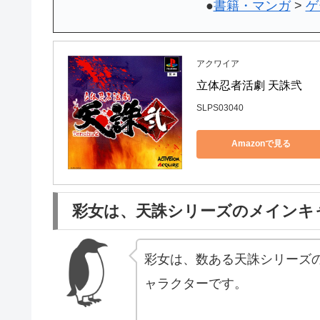
●
書籍・マンガ
>
ゲ
アクワイア
立体忍者活劇 天誅弐
SLPS03040
Amazonで見る
彩女は、天誅シリーズのメインキ
彩女は、数ある天誅シリーズ
ャラクターです。