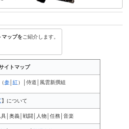
トマップを
ご紹介します。
サイトマップ
（
参
│
紅
）│侍道│風雲新撰組
ズ
】について
忍具│奥義│戦闘│人物│任務│音楽