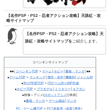
【名作PSP・PS2・忍者アクション攻略】天誅紅・攻
略サイトマップ
【名作PSP・PS2・忍者アクション攻略】天
誅紅・攻略サイトマップを
ご紹介します。
コペンギンサイトマップ
■■│
コペンギンTOP
>
ゲーム
│
ホビー
│
書籍・マンガ
│■■
●
ゲームTOP
>
ランキング
│
傑作・名作
│
機種別
│
ジャンル別
●
学び/学習TOP
>
IT
|
ゲーム作り
|
HP作成
●
ホビーTOP
>
プラモデル
│
ミリタリー
│
エアガン
●映像＞アニメ(
ロボットアニメ
)│映画│
●
書籍・マンガ
>
ゲーム雑誌
│
マンガ
PC・ゲーム機TOP
>
PC
│
家庭用
（
据置
│
携帯
）