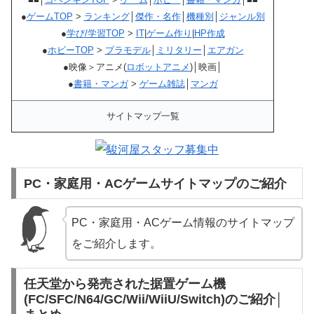
●
ゲームTOP
>
ランキング
│
傑作・名作
│
機種別
│
ジャンル別
●
学び/学習TOP
>
IT
|
ゲーム作り
|
HP作成
●
ホビーTOP
>
プラモデル
│
ミリタリー
│
エアガン
●映像＞アニメ(
ロボットアニメ
)│映画│
●
書籍・マンガ
>
ゲーム雑誌
│
マンガ
サイトマップ一覧
PC・家庭用・ACゲームサイトマップのご紹介
PC・家庭用・ACゲーム情報のサイトマップ
をご紹介します。
任天堂から発売された据置ゲーム機
(FC/SFC/N64/GC/Wii/WiiU/Switch)のご紹介│