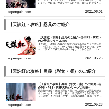
PS・PS2・PSP天誅シリーズ攻略~ご訪問ありがとうござ
います。今回は、天誅シリーズの外伝、天誅紅の登場人物
と物語をご紹介させて頂きます。天誅紅のご紹介（天誅紅
とは・物語）天誅紅あらすじ...
2021.06.01
kopenguin.com
【天誅紅・攻略】忍具のご紹介
【天誅紅・攻略】忍具のご紹介~名作PS・PS2・
PSP天誅シリーズ攻略~
【天誅紅・攻略】忍具のご紹介ご訪問ありがとうございま
す。今回は、PS2・PSPで発売された忍者アクションゲー
ム、天誅紅で任務攻略の手助けをしてくれる忍具について
ご紹介します。忍具のカテゴリーは3つ、42種類忍具のカ
テゴリーは3つ、42種類、...
2021.05.25
kopenguin.com
【天誅紅の攻略】奥義（彩女・凛）のご紹介
【天誅紅の攻略】奥義（彩女・凛）のご紹介~名
作PS・PS2・PSP天誅シリーズの攻略~
天誅紅の攻略・奥義（彩女・凛）のご紹介ご訪問ありがと
うございます。今回は、彩女、凛が習得できる奥義一覧
（13種類）をご紹介します。天誅紅の攻略・奥義一覧のご
紹介彩女と凛・奥義操作方法のご紹介天誅紅の攻略【彩
女】おすすめ奥義のご紹介天誅紅・彩...
2021.05.28
kopenguin.com