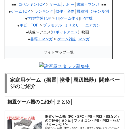
■■│
コペンギンTOP
>
ゲーム
│
ホビー
│
書籍・マンガ
│■■
●
ゲームTOP
>
ランキング
│
傑作・名作
│
機種別
│
ジャンル別
●
学び/学習TOP
>
IT
|
ゲーム作り
|
HP作成
●
ホビーTOP
>
プラモデル
│
ミリタリー
│
エアガン
●映像＞アニメ(
ロボットアニメ
)│映画│
●
書籍・マンガ
>
ゲーム雑誌
│
マンガ
サイトマップ一覧
家庭用ゲーム（据置│携帯│周辺機器）関連ペー
ジのご紹介
据置ゲーム機のご紹介│まとめ│
据置ゲーム機（FC・SFC・PS・PS2・SSなど）
のご紹介│まとめ│ファミコン・PS・PS2・セガ
サターンなど~
据置ゲーム機（FC・SFC・PS・PS2・SSなど）のご紹介