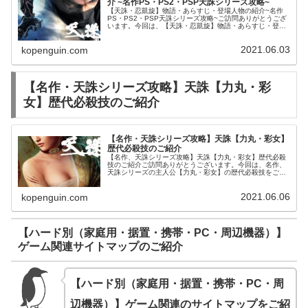
介 ~名作PS・PS2・PSP天誅シリーズ攻略~
【天誅・忍凱旋】物語・あらすじ・登場人物の紹介~名作
PS・PS2・PSP天誅シリーズ攻略~ご訪問ありがとうござ
います。今回は、【天誅・忍凱旋】物語・あらすじ・登場
人物をご紹介させて頂きます。【傑作・名作・天誅シリー
ズ時系列】初代・天誅（忍凱...
2021.06.03
kopenguin.com
【名作・天誅シリーズ攻略】天誅【力丸・彩
女】歴代必殺技のご紹介
【名作・天誅シリーズ攻略】天誅【力丸・彩女】
歴代必殺技のご紹介
【名作、天誅シリーズ攻略】天誅【力丸・彩女】歴代必殺
技のご紹介ご訪問ありがとうございます。今回は、名作、
天誅シリーズの主人公【力丸・彩女】の歴代必殺技をご紹
介します。天誅【力丸】歴代必殺技のご紹介天誅【彩女】
歴代必殺技のご紹介
2021.06.06
kopenguin.com
【ハード別（家庭用・据置・携帯・PC・周辺機器）】
ゲーム関連サイトマップのご紹介
【ハード別（家庭用・据置・携帯・PC・周
辺機器）】ゲーム関連のサイトマップ
をご紹