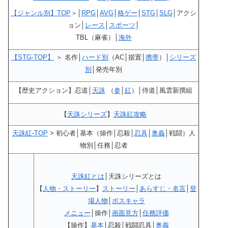
【ジャンル別】TOP
＞│
RPG
│
AVG
│
格ゲー
│
STG
│
SLG
│アクシ
ョン│
レース
│
スポーツ
│
TBL（麻雀）│
海外
【STG-TOP】
＞ 名作│
ハード別
（AC│据置│
携帯
）│
シリーズ
別
│発売年別
【歴史アクション】忍道│
天誅
（
参
│
紅
）│侍道│風雲新撰組
【
天誅シリーズ
】
天誅紅攻略
天誅紅-TOP
> 初心者│基本（操作│忍殺│
忍具
│
奥義
│戦闘）人
物別│任務│忍者
天誅紅とは
│天誅シリーズとは
【
人物・ストーリー
】
ストーリー
│
あらすじ・名言
│
登
場人物
│
ボスキャラ
メニュー
│操作│
画面見方
│
任務評価
【操作】
基本
│忍殺│戦闘忍具│
奥義