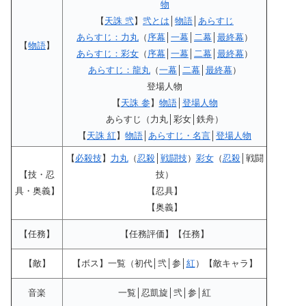
物
【
天誅 弐
】
弐とは
│
物語
│
あらすじ
あらすじ：力丸
（
序幕
│
一幕
│
二幕
│
最終幕
）
【
物語
】
あらすじ：彩女
（
序幕
│
一幕
│
二幕
│
最終幕
）
あらすじ：龍丸
（
一幕
│
二幕
│
最終幕
）
登場人物
【
天誅 参
】
物語
│
登場人物
あらすじ（力丸│彩女│鉄舟）
【
天誅 紅
】
物語
│
あらすじ・名言
│
登場人物
【
必殺技
】
力丸
（
忍殺
│
戦闘技
）
彩女
（
忍殺
│戦闘
【技・忍
技）
具・奥義】
【忍具】
【奥義】
【任務】
【任務評価】【任務】
【敵】
【ボス】一覧（初代│弐│参│
紅
）【敵キャラ】
音楽
一覧│忍凱旋│弐│参│紅