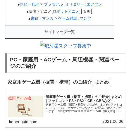
●
ホビーTOP
>
プラモデル
│
ミリタリー
│
エアガン
●映像＞アニメ(
ロボットアニメ
)│映画│
●
書籍・マンガ
>
ゲーム雑誌
│
マンガ
サイトマップ一覧
PC・家庭用・ACゲーム・周辺機器・関連ペー
ジのご紹介
家庭用ゲーム機（据置・携帯）のご紹介│まとめ│
家庭用ゲーム機（据置・携帯）のご紹介│まとめ
│ファミコン・PS・PS2・GB・GBAなど~
家庭用ゲーム機（据置・携帯）のご紹介│まとめ~ファミコ
ン・PS・PS2・セガサターンなど~ご訪問ありがとうござ
います。今回は歴代の家庭用据置ゲーム機（据え置き・携
帯）についてご紹介させて頂きます。
2021.06.06
kopenguin.com