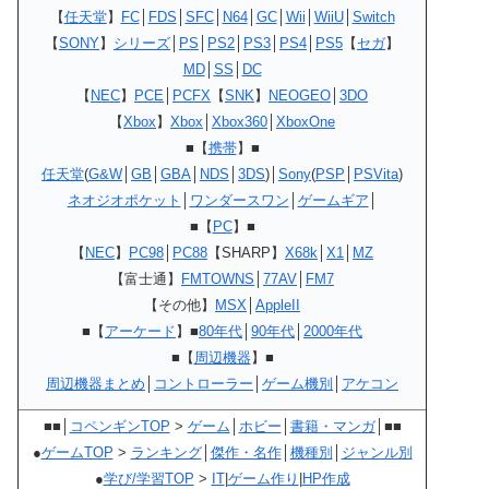
【
任天堂
】
FC
│
FDS
│
SFC
│
N64
│
GC
│
Wii
│
WiiU
│
Switch
【
SONY
】
シリーズ
│
PS
│
PS2
│
PS3
│
PS4
│
PS5
【
セガ
】
MD
│
SS
│
DC
【
NEC
】
PCE
│
PCFX
【
SNK
】
NEOGEO
│
3DO
【
Xbox
】
Xbox
│
Xbox360
│
XboxOne
■【
携帯
】■
任天堂
(
G&W
│
GB
│
GBA
│
NDS
│
3DS
)│
Sony
(
PSP
│
PSVita
)
ネオジオポケット
│
ワンダースワン
│
ゲームギア
│
■【
PC
】■
【
NEC
】
PC98
│
PC88
【SHARP】
X68k
│
X1
│
MZ
【富士通】
FMTOWNS
│
77AV
│
FM7
【その他】
MSX
│
AppleII
■【
アーケード
】■
80年代
│
90年代
│
2000年代
■【
周辺機器
】■
周辺機器まとめ
│
コントローラー
│
ゲーム機別
│
アケコン
■■│
コペンギンTOP
>
ゲーム
│
ホビー
│
書籍・マンガ
│■■
●
ゲームTOP
>
ランキング
│
傑作・名作
│
機種別
│
ジャンル別
●
学び/学習TOP
>
IT
|
ゲーム作り
|
HP作成