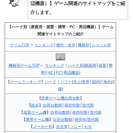
辺機器）】ゲーム関連のサイトマップ
をご紹
介します。
【ハード別（家庭用・据置・携帯・PC・周辺機器）】ゲーム
関連サイトマップのご紹介
ゲームTOP
>
ランキング
│
傑作・名作
│
機種別
│
ジャンル別
機種別ゲームTOP
＞
ランキング
｜
ハード別
(
家庭用
│
据置
│
携
帯
)│
AC
│
PC
│
周辺機器
)
【
ゲームランキング
】
ハード
｜
ソフト
(
売上
(
世界
│
国内
)│
海外評
価
)
【
世界ゲーム機出荷台数
】
【
総合
】
出荷台数順
│
発売年順
│
世代順
【
据置ゲーム機
】
出荷台数順
│
発売年順
│
世代順
【
携帯ゲーム機
】
出荷台数順
│
発売年/世代順
【
メーカー別
】
任天堂
│
ソニー
│
セガ