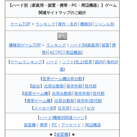
【ハード別（家庭用・据置・携帯・PC・周辺機器）】ゲーム
関連サイトマップのご紹介
ゲームTOP
>
ランキング
│
傑作・名作
│
機種別
│
ジャンル別
機種別ゲームTOP
＞
ランキング
｜
ハード別
(
家庭用
│
据置
│
携
帯
)│
AC
│
PC
│
周辺機器
)
【
ゲームランキング
】
ハード
｜
ソフト
(
売上
(
世界
│
国内
)│
海外評
価
)
【
世界ゲーム機出荷台数
】
【
総合
】
出荷台数順
│
発売年順
│
世代順
【
据置ゲーム機
】
出荷台数順
│
発売年順
│
世代順
【
携帯ゲーム機
】
出荷台数順
│
発売年/世代順
【
メーカー別
】
任天堂
│
ソニー
│
セガ
【
ハード/機種別関連ページ
】
据置機
｜
携帯
｜
PC
｜
アーケード
｜
周辺機器
■【
据置機
】■