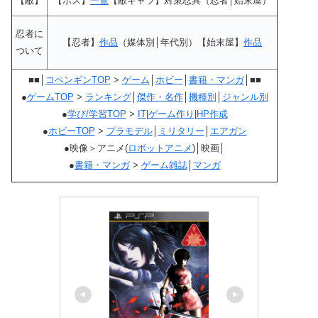
【敵】
【ボス】
一覧
【敵キャラ】対策忍具（忍者│始末屋）
忍者に
【忍者】
作品
（媒体別│年代別）【始末屋】
作品
ついて
■■│
コペンギンTOP
>
ゲーム
│
ホビー
│
書籍・マンガ
│■■
●
ゲームTOP
>
ランキング
│
傑作・名作
│
機種別
│
ジャンル別
●
学び/学習TOP
>
IT
|
ゲーム作り
|
HP作成
●
ホビーTOP
>
プラモデル
│
ミリタリー
│
エアガン
●映像＞アニメ(
ロボットアニメ
)│映画│
●
書籍・マンガ
>
ゲーム雑誌
│
マンガ