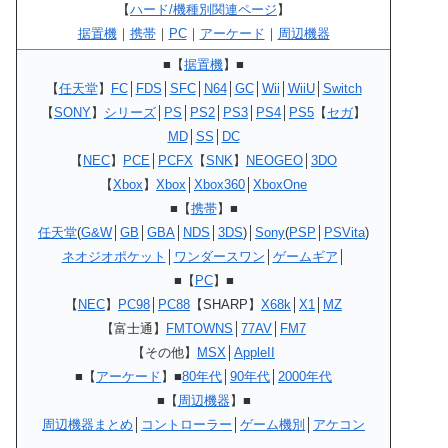
【
ハード/機種別関連ページ
】
据置機
｜
携帯
｜
PC
｜
アーケード
｜
周辺機器
■【
据置機
】■
【
任天堂
】
FC
│
FDS
│
SFC
│
N64
│
GC
│
Wii
│
WiiU
│
Switch
【
SONY
】
シリーズ
│
PS
│
PS2
│
PS3
│
PS4
│
PS5
【
セガ
】
MD
│
SS
│
DC
【
NEC
】
PCE
│
PCFX
【
SNK
】
NEOGEO
│
3DO
【
Xbox
】
Xbox
│
Xbox360
│
XboxOne
■【
携帯
】■
任天堂
(
G&W
│
GB
│
GBA
│
NDS
│
3DS
)│
Sony
(
PSP
│
PSVita
)
ネオジオポケット
│
ワンダースワン
│
ゲームギア
│
■【
PC
】■
【
NEC
】
PC98
│
PC88
【SHARP】
X68k
│
X1
│
MZ
【富士通】
FMTOWNS
│
77AV
│
FM7
【その他】
MSX
│
AppleII
■【
アーケード
】■
80年代
│
90年代
│
2000年代
■【
周辺機器
】■
周辺機器まとめ
│
コントローラー
│
ゲーム機別
│
アケコン