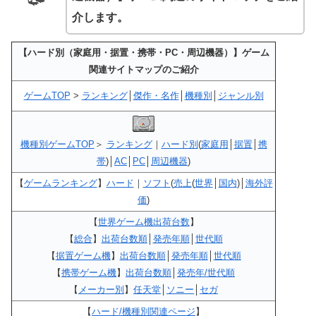
介します。
【ハード別（家庭用・据置・携帯・PC・周辺機器）】ゲーム
関連サイトマップのご紹介
ゲームTOP
>
ランキング
│
傑作・名作
│
機種別
│
ジャンル別
機種別ゲームTOP
＞
ランキング
｜
ハード別
(
家庭用
│
据置
│
携
帯
)│
AC
│
PC
│
周辺機器
)
【
ゲームランキング
】
ハード
｜
ソフト
(
売上
(
世界
│
国内
)│
海外評
価
)
【
世界ゲーム機出荷台数
】
【
総合
】
出荷台数順
│
発売年順
│
世代順
【
据置ゲーム機
】
出荷台数順
│
発売年順
│
世代順
【
携帯ゲーム機
】
出荷台数順
│
発売年/世代順
【
メーカー別
】
任天堂
│
ソニー
│
セガ
【
ハード/機種別関連ページ
】