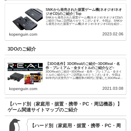
SNKから発売された据置ゲーム機(ネオジオ/ネオ
ジオCD)のご紹介│Top
SNKから発売された据置ゲーム機(ネオジオ/ネオジオCD)の
ご紹介│Topご訪問ありがとうございます。今回は、SNKか
ら発売された据置ゲーム機(ネオジオ/ネオジオCD)を紹介さ
せて頂きます。ネオジオ | ゲーム | 中古・新品通販の駿河
屋
2023.02.06
kopenguin.com
3DOのご紹介
【3DO名作】3DORealのご紹介~3DOReal・名
作・プレミアム・全タイトルのご紹介など~
3DORealのご紹介~3DOReal・名作・プレミアム・全タイ
トルのご紹介など~ご訪問ありがとうございます。今回は
90年代の次世代ゲーム機戦争の時代に登場した3DORealを
ご紹介させて頂きます。
2021.03.08
kopenguin.com
【ハード別（家庭用・据置・携帯・PC・周辺機器）】
ゲーム関連サイトマップのご紹介
【ハード別（家庭用・据置・携帯・PC・周