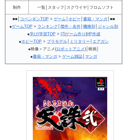
制作
一覧│スタッフ│スクワイヤ│フロムソフト
■■│
コペンギンTOP
>
ゲーム
│
ホビー
│
書籍・マンガ
│■■
●
ゲームTOP
>
ランキング
│
傑作・名作
│
機種別
│
ジャンル別
●
学び/学習TOP
>
IT
|
ゲーム作り
|
HP作成
●
ホビーTOP
>
プラモデル
│
ミリタリー
│
エアガン
●映像＞アニメ(
ロボットアニメ
)│映画│
●
書籍・マンガ
>
ゲーム雑誌
│
マンガ