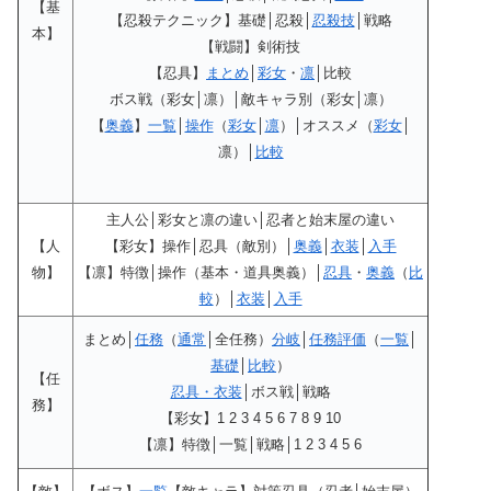
【基
【忍殺テクニック】基礎│忍殺│
忍殺技
│戦略
本】
【戦闘】剣術技
【忍具】
まとめ
│
彩女
・
凛
│比較
ボス戦（彩女│凛）│敵キャラ別（彩女│凛）
【
奥義
】
一覧
│
操作
（
彩女
│
凛
）│オススメ（
彩女
│
凛）│
比較
主人公│彩女と凛の違い│忍者と始末屋の違い
【人
【彩女】操作│忍具（敵別）│
奥義
│
衣装
│
入手
物】
【凛】特徴│操作（基本・道具奥義）│
忍具
・
奥義
（
比
較
）│
衣装
│
入手
まとめ│
任務
（
通常
│全任務）
分岐
│
任務評価
（
一覧
│
基礎
│
比較
）
【任
忍具・衣装
│ボス戦│戦略
務】
【彩女】1 2 3 4 5 6 7 8 9 10
【凛】特徴│一覧│戦略│1 2 3 4 5 6