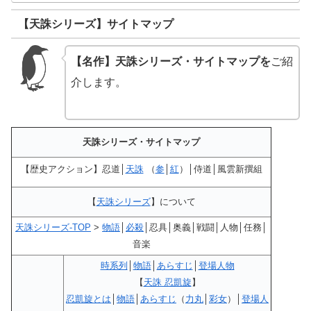
【天誅シリーズ】サイトマップ
【名作】天誅シリーズ・サイトマップを
ご紹
介します。
天誅シリーズ・サイトマップ
【歴史アクション】忍道│
天誅
（
参
│
紅
）│侍道│風雲新撰組
【
天誅シリーズ
】について
天誅シリーズ-TOP
>
物語
│
必殺
│忍具│奥義│戦闘│人物│任務│
音楽
時系列
│
物語
│
あらすじ
│
登場人物
【
天誅 忍凱旋
】
忍凱旋とは
│
物語
│
あらすじ
（
力丸
│
彩女
）│
登場人