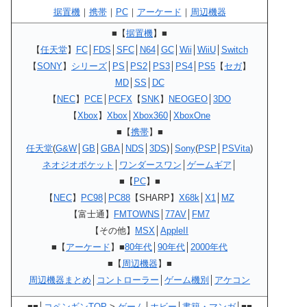
据置機
｜
携帯
｜
PC
｜
アーケード
｜
周辺機器
■【
据置機
】■
【
任天堂
】
FC
│
FDS
│
SFC
│
N64
│
GC
│
Wii
│
WiiU
│
Switch
【
SONY
】
シリーズ
│
PS
│
PS2
│
PS3
│
PS4
│
PS5
【
セガ
】
MD
│
SS
│
DC
【
NEC
】
PCE
│
PCFX
【
SNK
】
NEOGEO
│
3DO
【
Xbox
】
Xbox
│
Xbox360
│
XboxOne
■【
携帯
】■
任天堂
(
G&W
│
GB
│
GBA
│
NDS
│
3DS
)│
Sony
(
PSP
│
PSVita
)
ネオジオポケット
│
ワンダースワン
│
ゲームギア
│
■【
PC
】■
【
NEC
】
PC98
│
PC88
【SHARP】
X68k
│
X1
│
MZ
【富士通】
FMTOWNS
│
77AV
│
FM7
【その他】
MSX
│
AppleII
■【
アーケード
】■
80年代
│
90年代
│
2000年代
■【
周辺機器
】■
周辺機器まとめ
│
コントローラー
│
ゲーム機別
│
アケコン
■■│
コペンギンTOP
>
ゲーム
│
ホビー
│
書籍・マンガ
│■■