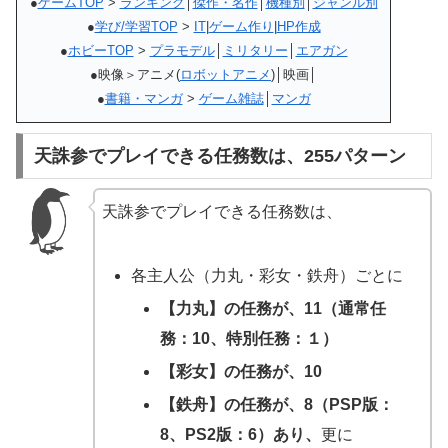
●
ゲームTOP
>
ランキング
│
傑作・名作
│
機種別
│
ジャンル別
●
学び/学習TOP
>
IT
|
ゲーム作り
|
HP作成
●
ホビーTOP
>
プラモデル
│
ミリタリー
│
エアガン
●映像＞アニメ(
ロボットアニメ
)│映画│
●
書籍・マンガ
>
ゲーム雑誌
│
マンガ
天誅参でプレイできる任務数は、255パターン
天誅参でプレイできる任務数は、
各主人公（力丸・彩女・鉄舟）ごとに
【力丸】の任務が、11（通常任
務：10、特別任務：１）
【彩女】の任務が、10
【鉄舟】の任務が、8（PSP版：
8、PS2版：6）あり、
更に