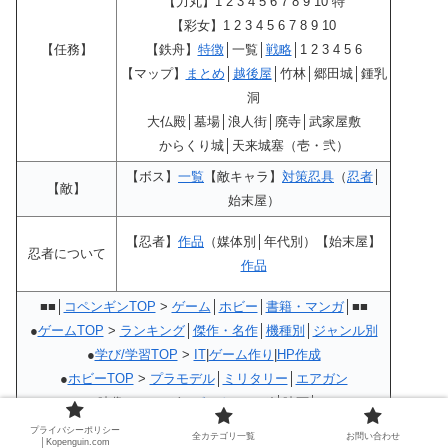
【力丸】1 2 3 4 5 6 7 8 9 10 特
【彩女】1 2 3 4 5 6 7 8 9 10
【任務】
【鉄舟】
特徴
│一覧│
戦略
│1 2 3 4 5 6
【マップ】
まとめ
│
越後屋
│竹林│郷田城│鍾乳
洞
大仏殿│墓場│浪人街│廃寺│武家屋敷
からくり城│天来城塞（壱・弐）
【ボス】
一覧
【敵キャラ】
対策忍具
（
忍者
│
【敵】
始末屋）
【忍者】
作品
（媒体別│年代別）【始末屋】
忍者について
作品
■■│
コペンギンTOP
>
ゲーム
│
ホビー
│
書籍・マンガ
│■■
●
ゲームTOP
>
ランキング
│
傑作・名作
│
機種別
│
ジャンル別
●
学び/学習TOP
>
IT
|
ゲーム作り
|
HP作成
●
ホビーTOP
>
プラモデル
│
ミリタリー
│
エアガン
●映像＞アニメ(
ロボットアニメ
)│映画│
●
書籍・マンガ
>
ゲーム雑誌
│
マンガ
プライバシーポリシー
全カテゴリ一覧
お問い合わせ
│Kopenguin.com