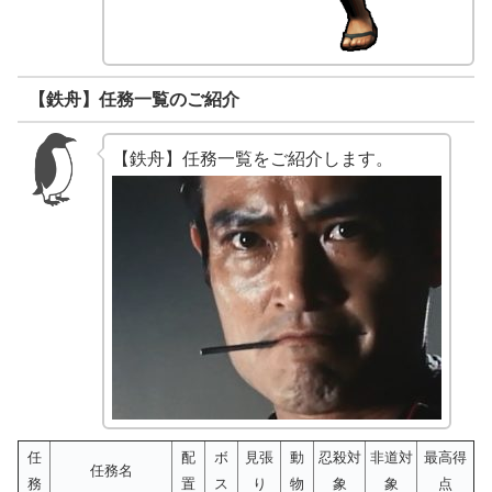
【鉄舟】任務一覧のご紹介
【鉄舟】任務一覧をご紹介します。
任
配
ボ
見張
動
忍殺対
非道対
最高得
任務名
務
置
ス
り
物
象
象
点