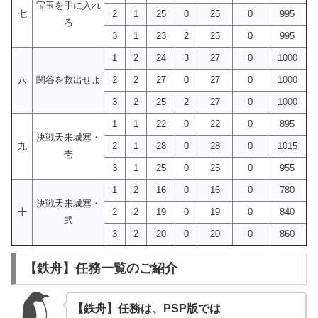
宝玉を手に入れ
七
2
1
25
0
25
0
995
ろ
3
1
23
2
25
0
995
1
2
24
3
27
0
1000
八
関谷を救出せよ
2
2
27
0
27
0
1000
3
2
25
2
27
0
1000
1
1
22
0
22
0
895
決戦天来城塞・
九
2
1
28
0
28
0
1015
壱
3
1
25
0
25
0
955
1
2
16
0
16
0
780
決戦天来城塞・
十
2
2
19
0
19
0
840
弐
3
2
20
0
20
0
860
【鉄舟】任務一覧のご紹介
【鉄舟】任務は、PSP版では