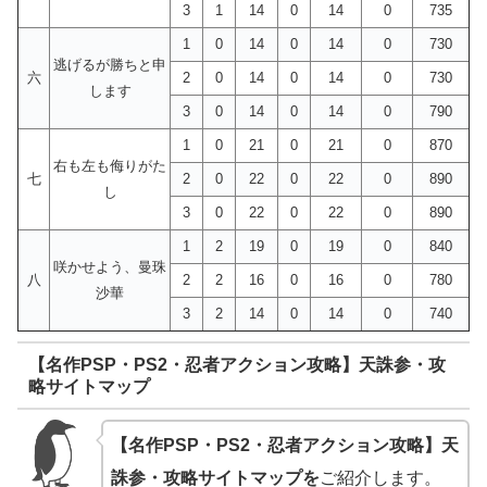
3
1
14
0
14
0
735
1
0
14
0
14
0
730
逃げるが勝ちと申
六
2
0
14
0
14
0
730
します
3
0
14
0
14
0
790
1
0
21
0
21
0
870
右も左も侮りがた
七
2
0
22
0
22
0
890
し
3
0
22
0
22
0
890
1
2
19
0
19
0
840
咲かせよう、曼珠
八
2
2
16
0
16
0
780
沙華
3
2
14
0
14
0
740
【名作PSP・PS2・忍者アクション攻略】天誅参・攻
略サイトマップ
【名作PSP・PS2・忍者アクション攻略】天
誅参・攻略サイトマップを
ご紹介します。