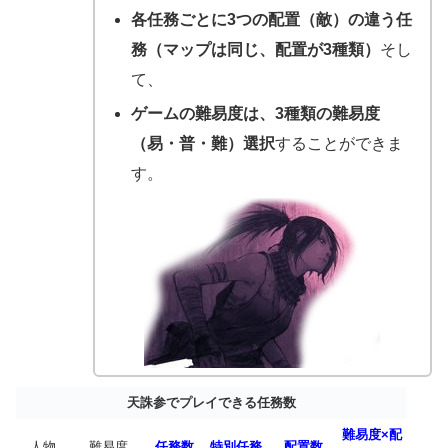
各任務ごとに3つの配置（敵）の違う任
務（マップは同じ、配置が3種類）
そし
て、
ゲームの難易度は、3種類の難易度
（易・普・難）選択
することができま
す。
天誅参でプレイできる任務数
難易度×配
人物
難易度
任務数
特別任務
配置数