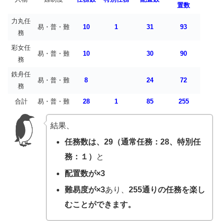
置数
力丸任
易・普・難
10
1
31
93
務
彩女任
易・普・難
10
30
90
務
鉄舟任
易・普・難
8
24
72
務
合計
易・普・難
28
1
85
255
結果、
任務数は、29（通常任務：28、特別任
務：１）
と
配置数が×3
難易度が×3
あり、
255通りの任務を楽し
むことができます。