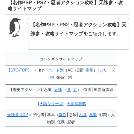
【名作PSP・PS2・忍者アクション攻略】天誅参・攻
略サイトマップ
【名作PSP・PS2・忍者アクション攻略】天
誅参・攻略サイトマップを
ご紹介します。
コペンギンサイトマップ
【STG-TOP】
＞ 名作│
ハード別
（AC│据置│
携帯
）│
シリーズ
別
│発売年別
【歴史アクション】忍道│
天誅
（
参
│
紅
）│侍道│風雲新撰組
【
天誅シリーズ
】
天誅参攻略
天誅参-TOP
> 初心者│基本（
操作
│忍殺│
忍具
│
奥義
│戦闘）人
物別│任務│忍者