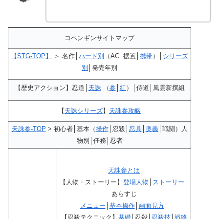
コペンギンサイトマップ
【STG-TOP】
＞ 名作│
ハード別
（AC│据置│
携帯
）│
シリーズ
別
│発売年別
【歴史アクション】忍道│
天誅
（
参
│
紅
）│侍道│風雲新撰組
【
天誅シリーズ
】
天誅参攻略
天誅参-TOP
> 初心者│基本（
操作
│忍殺│
忍具
│
奥義
│戦闘）人
物別│任務│忍者
天誅参とは
【人物・ストーリー】
登場人物
│
ストーリー
│
あらすじ
メニュー
│
基本操作
│
画面見方
│
【忍殺テクニック】
基礎
│忍殺│
忍殺技
│
戦略