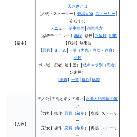
天誅参とは
【人物・ストーリー】
登場人物
│
ストーリー
│
あらすじ
メニュー
│
基本操作
│
画面見方
│
【忍殺テクニック】
基礎
│忍殺│
忍殺技
│
戦略
【基本】
【戦闘】剣術技
【
忍具
】
まとめ
│
一覧
（
力丸
・
彩女
・
鉄舟
）
比較
ボス戦（忍者│始末屋）│
敵キャラ別
（
忍者
│
始末屋）
【
奥義
】
一覧
│
操作
│
比較
主人公│力丸と彩女の違い│
忍者と始末屋の違
い
【力丸】操作│
忍具
（
敵別
）│奥義│ストーリ
ー
【人物】
【彩女】操作│
忍具
（
敵別
）│奥義│ストーリ
ー