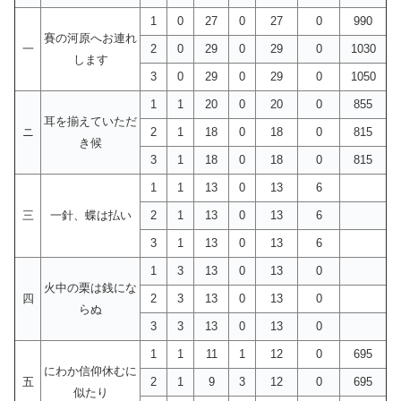
1
0
27
0
27
0
990
賽の河原へお連れ
一
2
0
29
0
29
0
1030
します
3
0
29
0
29
0
1050
1
1
20
0
20
0
855
耳を揃えていただ
ニ
2
1
18
0
18
0
815
き候
3
1
18
0
18
0
815
1
1
13
0
13
6
三
一針、蝶は払い
2
1
13
0
13
6
3
1
13
0
13
6
1
3
13
0
13
0
火中の栗は銭にな
四
2
3
13
0
13
0
らぬ
3
3
13
0
13
0
1
1
11
1
12
0
695
にわか信仰休むに
五
2
1
9
3
12
0
695
似たり