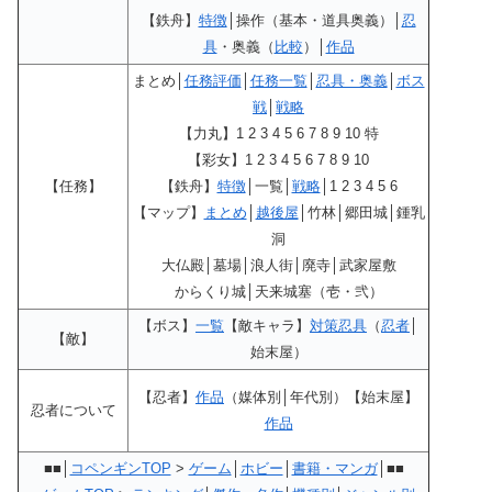
【鉄舟】
特徴
│操作（基本・道具奥義）│
忍
具
・奥義（
比較
）│
作品
まとめ│
任務評価
│
任務一覧
│
忍具・奥義
│
ボス
戦
│
戦略
【力丸】1 2 3 4 5 6 7 8 9 10 特
【彩女】1 2 3 4 5 6 7 8 9 10
【任務】
【鉄舟】
特徴
│一覧│
戦略
│1 2 3 4 5 6
【マップ】
まとめ
│
越後屋
│竹林│郷田城│鍾乳
洞
大仏殿│墓場│浪人街│廃寺│武家屋敷
からくり城│天来城塞（壱・弐）
【ボス】
一覧
【敵キャラ】
対策忍具
（
忍者
│
【敵】
始末屋）
【忍者】
作品
（媒体別│年代別）【始末屋】
忍者について
作品
■■│
コペンギンTOP
>
ゲーム
│
ホビー
│
書籍・マンガ
│■■