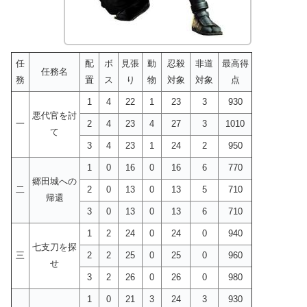
任
配
ボ
見張
動
忍殺
非道
最高得
任務名
務
置
ス
り
物
対象
対象
点
1
4
22
1
23
3
930
悪代官を討
一
2
4
23
4
27
3
1010
て
3
4
23
1
24
2
950
1
0
16
0
16
6
770
郷田城への
二
2
0
13
0
13
5
710
帰還
3
0
13
0
13
6
710
1
2
24
0
24
0
940
七支刀を探
三
2
2
25
0
25
0
960
せ
3
2
26
0
26
0
980
1
0
21
3
24
3
930