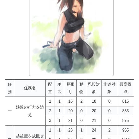
任
配
ボ
見張
動
忍殺対
非道対
最高得
任務名
務
置
ス
り
物
象
象
点
1
1
16
2
18
0
815
娘達の行方を追
一
2
1
20
0
20
0
855
え
3
1
21
0
21
0
875
1
1
23
1
24
2
935
越後屋を成敗せ