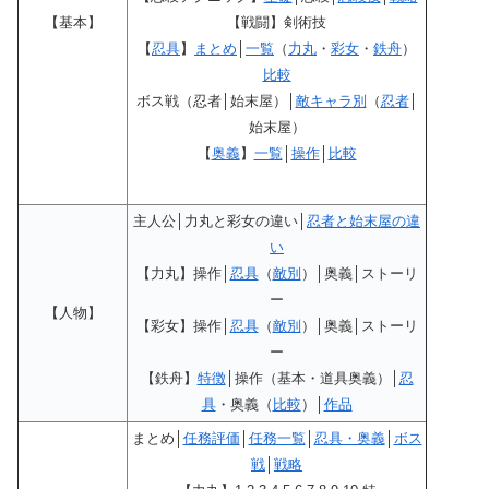
【基本】
【戦闘】剣術技
【
忍具
】
まとめ
│
一覧
（
力丸
・
彩女
・
鉄舟
）
比較
ボス戦（忍者│始末屋）│
敵キャラ別
（
忍者
│
始末屋）
【
奥義
】
一覧
│
操作
│
比較
主人公│力丸と彩女の違い│
忍者と始末屋の違
い
【力丸】操作│
忍具
（
敵別
）│奥義│ストーリ
ー
【人物】
【彩女】操作│
忍具
（
敵別
）│奥義│ストーリ
ー
【鉄舟】
特徴
│操作（基本・道具奥義）│
忍
具
・奥義（
比較
）│
作品
まとめ│
任務評価
│
任務一覧
│
忍具・奥義
│
ボス
戦
│
戦略