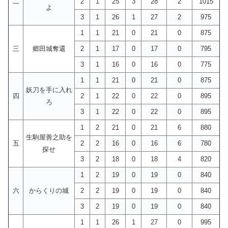
二
2
1
25
3
28
2
1015
よ
3
1
26
1
27
2
975
1
1
21
0
21
0
875
三
郷田城奪還
2
1
17
0
17
0
795
3
1
16
0
16
0
775
1
1
21
0
21
0
875
妖刀を手に入れ
四
2
1
22
0
22
0
895
ろ
3
1
22
0
22
0
895
1
2
21
0
21
6
880
生駒屋善之助を
五
2
2
16
0
16
6
780
探せ
3
2
18
0
18
4
820
1
2
19
0
19
0
840
六
からくりの城
2
2
19
0
19
0
840
3
2
19
0
19
0
840
1
1
26
1
27
0
995