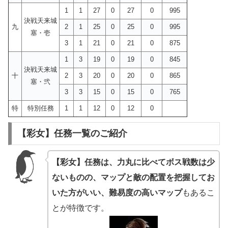
1
1
27
0
27
0
995
決戦天来城
九
2
1
25
0
25
0
995
塞・壱
3
1
21
0
21
0
875
1
3
19
0
19
0
845
決戦天来城
十
2
3
20
0
20
0
865
塞・弐
3
3
15
0
15
0
765
特
特別任務
1
1
12
0
12
0
【彩女】任務一覧のご紹介
【彩女】任務は、力丸に比べてボス戦数は少
ないものの、マップと敵の配置を把握してお
いた方がいい、難易度の高いマップ
もあるこ
とが特徴です。