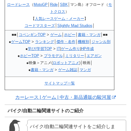
ロードレース
（
MotoGP
│
Ride
│
SBK
│マン島）オフロード（
モ
トクロス
）
【
人気レースゲーム・メーカー
】
コードマスターズ
│
Slightly Mad Studios
│
■■│
コペンギンTOP
>
ゲーム
│
ホビー
│
書籍・マンガ
│■■
●
ゲームTOP
>
ランキング
│
傑作・名作
│
機種別
│
ジャンル別
●
学び/学習TOP
>
IT
|
ゲーム作り
|
HP作成
●
ホビーTOP
>
プラモデル
│
ミリタリー
│
エアガン
●映像＞アニメ(
ロボットアニメ
)│映画│
●
書籍・マンガ
>
ゲーム雑誌
│
マンガ
サイトマップ一覧
カーレース | ゲーム | 中古・新品通販の駿河屋
バイク/自動二輪関連サイトのご紹介
バイク/自動二輪関連サイトをご紹介しま