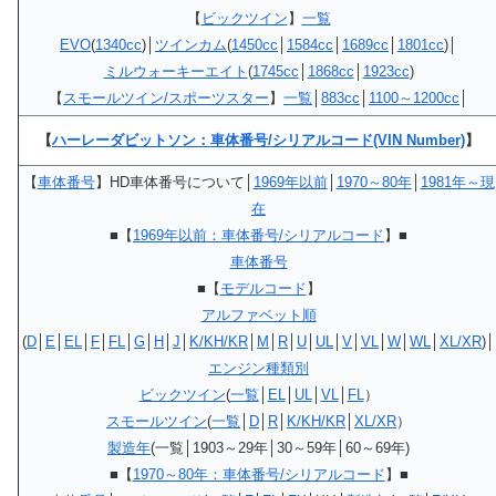
【
ビックツイン
】
一覧
EVO
(
1340cc
)│
ツインカム
(
1450cc
│
1584cc
│
1689cc
│
1801cc
)│
ミルウォーキーエイト
(
1745cc
│
1868cc
│
1923cc
)
【
スモールツイン/スポーツスター
】
一覧
│
883cc
│
1100～1200cc
│
【
ハーレーダビットソン：車体番号/シリアルコード(VIN Number)
】
【
車体番号
】HD車体番号について│
1969年以前
│
1970～80年
│
1981年～現
在
■【
1969年以前：車体番号/シリアルコード
】■
車体番号
■【
モデルコード
】
アルファベット順
(
D
│
E
│
EL
│
F
│
FL
│
G
│
H
│
J
│
K/KH/KR
│
M
│
R
│
U
│
UL
│
V
│
VL
│
W
│
WL
│
XL/XR
)│
エンジン種類別
ビックツイン
(
一覧
│
EL
│
UL
│
VL
│
FL
）
スモールツイン
(
一覧
│
D
│
R
│
K/KH/KR
│
XL/XR
）
製造年
(一覧│1903～29年│30～59年│60～69年)
■【
1970～80年：車体番号/シリアルコード
】■