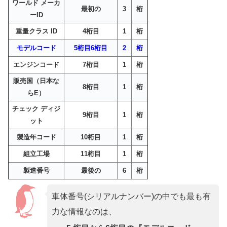
ワールド メーカ
最初の
3
桁
ーID
重量クラス ID
4桁目
1
桁
モデルコード
5桁目6桁目
2
桁
エンジンコード
7桁目
1
桁
販売国（日本な
8桁目
1
桁
らE）
チェック ディジ
9桁目
1
桁
ット
製造年コード
10桁目
1
桁
組立工場
11桁目
1
桁
製造番号
最後の
6
桁
車体番号(シリアルナンバー)の中でも最も有
力な情報なのは、