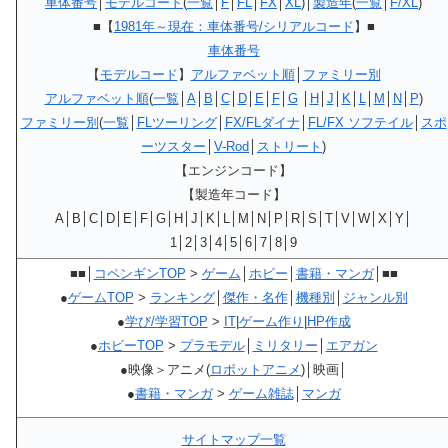
車体番号
│
モデルコード
(
一覧
│
F
│
FL
│
FX
│
XL
)│
製造年
(
一覧
│
F/XL
)
■【
1981年～現在：車体番号/シリアルコード
】■
車体番号
【
モデルコード
】
アルファベット順
│
ファミリー別
アルファベット順
(
一覧
│
A
│
B
│
C
│
D
│
E
│
F
│
G
│
H
│
J
│
K
│
L
│
M
│
N
│
P
)
ファミリー別
(
一覧
│
FLツーリング
│
FX/FLダイナ
│
FL/FX ソフテイル
│
スポ
ーツスター
│
V-Rod
│
ストリート
)
【エンジンコード】
【製造年コード】
A│B│C│D│E│F│G│H│J│K│L│M│N│P│R│S│T│V│W│X│Y│
1│2│3│4│5│6│7│8│9
■■│
コペンギンTOP
>
ゲーム
│
ホビー
│
書籍・マンガ
│■■
●
ゲームTOP
>
ランキング
│
傑作・名作
│
機種別
│
ジャンル別
●
学び/学習TOP
>
IT
|
ゲーム作り
|
HP作成
●
ホビーTOP
>
プラモデル
│
ミリタリー
│
エアガン
●映像＞アニメ(
ロボットアニメ
)│映画│
●
書籍・マンガ
>
ゲーム雑誌
│
マンガ
サイトマップ一覧