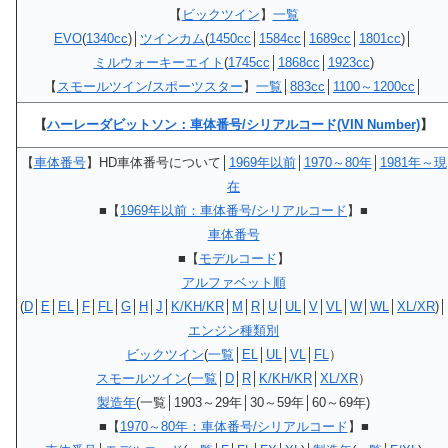
【
ビックツイン
】
一覧
EVO
(
1340cc
)│
ツインカム
(
1450cc
│
1584cc
│
1689cc
│
1801cc
)│
ミルウォーキーエイト
(
1745cc
│
1868cc
│
1923cc
)
【
スモールツイン/スポーツスター
】
一覧
│
883cc
│
1100～1200cc
│
【
ハーレーダビットソン：車体番号/シリアルコード(VIN Number)
】
【
車体番号
】HD車体番号について│
1969年以前
│
1970～80年
│
1981年～現
在
■【
1969年以前：車体番号/シリアルコード
】■
車体番号
■【
モデルコード
】
アルファベット順
(
D
│
E
│
EL
│
F
│
FL
│
G
│
H
│
J
│
K/KH/KR
│
M
│
R
│
U
│
UL
│
V
│
VL
│
W
│
WL
│
XL/XR
)│
エンジン種類別
ビックツイン
(
一覧
│
EL
│
UL
│
VL
│
FL
）
スモールツイン
(
一覧
│
D
│
R
│
K/KH/KR
│
XL/XR
）
製造年
(一覧│1903～29年│30～59年│60～69年)
■【
1970～80年：車体番号/シリアルコード
】■