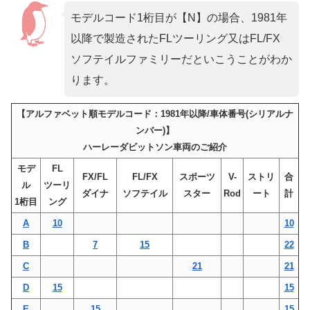
モデルコード1桁目が【N】の場合、1981年
以降で製造されたFLツーリング又はFL/FX
ソフテイルファミリーだといこうことがわか
ります。
【アルファベット順モデルコード：1981年以降/車体番号(シリアルナ
ンバー)】
ハーレーダビットソン車両のご紹介
モデ
FL
FX/FL
FL/FX
スポーツ
V-
ストリ
合
ル
ツーリ
ダイナ
ソフテイル
スター
Rod
ート
計
1桁目
ング
A
10
10
B
7
15
22
C
21
21
D
15
15
E
15
15