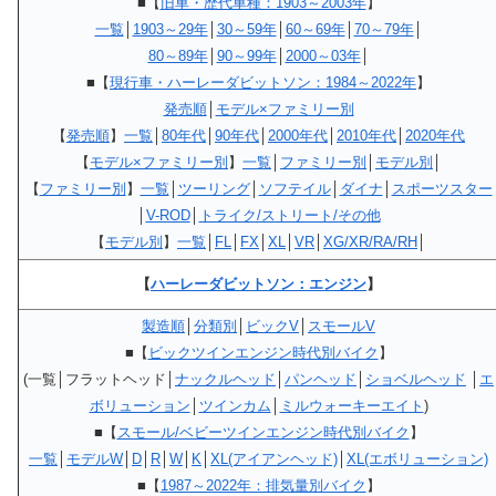
■【
旧車・歴代車種：1903～2003年
】
一覧
│
1903～29年
│
30～59年
│
60～69年
│
70～79年
│
80～89年
│
90～99年
│
2000～03年
│
■【
現行車・ハーレーダビットソン：1984～2022年
】
発売順
│
モデル×ファミリー別
【
発売順
】
一覧
│
80年代
│
90年代
│
2000年代
│
2010年代
│
2020年代
【
モデル×ファミリー別
】
一覧
│
ファミリー別
│
モデル別
│
【
ファミリー別
】
一覧
│
ツーリング
│
ソフテイル
│
ダイナ
│
スポーツスター
│
V-ROD
│
トライク/ストリート/その他
【
モデル別
】
一覧
│
FL
│
FX
│
XL
│
VR
│
XG/XR/RA/RH
│
【
ハーレーダビットソン：エンジン
】
製造順
│
分類別
│
ビックV
│
スモールV
■【
ビックツインエンジン時代別バイク
】
(一覧│フラットヘッド│
ナックルヘッド
│
パンヘッド
│
ショベルヘッド
│
エ
ボリューション
│
ツインカム
│
ミルウォーキーエイト
)
■【
スモール/ベビーツインエンジン時代別バイク
】
一覧
│
モデルW
│
D
│
R
│
W
│
K
│
XL(アイアンヘッド)
│
XL(エボリューション)
■【
1987～2022年：排気量別バイク
】