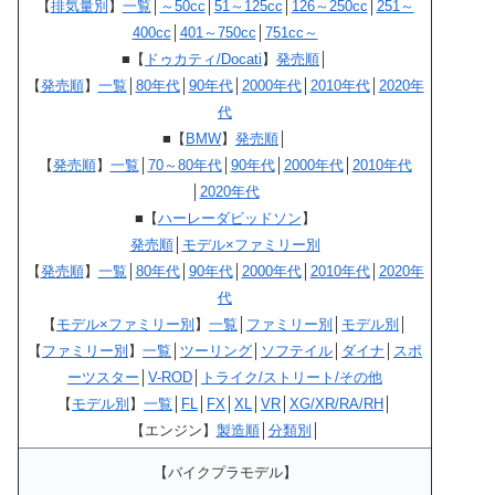
【
排気量別
】
一覧
│
～50cc
│
51～125cc
│
126～250cc
│
251～
400cc
│
401～750cc
│
751cc～
■【
ドゥカティ/Docati
】
発売順
│
【
発売順
】
一覧
│
80年代
│
90年代
│
2000年代
│
2010年代
│
2020年
代
■【
BMW
】
発売順
│
【
発売順
】
一覧
│
70～80年代
│
90年代
│
2000年代
│
2010年代
│
2020年代
■【
ハーレーダビッドソン
】
発売順
│
モデル×ファミリー別
【
発売順
】
一覧
│
80年代
│
90年代
│
2000年代
│
2010年代
│
2020年
代
【
モデル×ファミリー別
】
一覧
│
ファミリー別
│
モデル別
│
【
ファミリー別
】
一覧
│
ツーリング
│
ソフテイル
│
ダイナ
│
スポ
ーツスター
│
V-ROD
│
トライク/ストリート/その他
【
モデル別
】
一覧
│
FL
│
FX
│
XL
│
VR
│
XG/XR/RA/RH
│
【エンジン】
製造順
│
分類別
│
【バイクプラモデル】