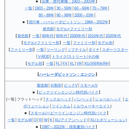
■【
旧車・歴代車種：1903～2003年
】
一覧
│
1903～29年
│
30～59年
│
60～69年
│
70～79年
│
80～89年
│
90～99年
│
2000～03年
│
■【
現行車・ハーレーダビットソン：1984～2022年
】
発売順
│
モデル×ファミリー別
【
発売順
】
一覧
│
80年代
│
90年代
│
2000年代
│
2010年代
│
2020年代
【
モデル×ファミリー別
】
一覧
│
ファミリー別
│
モデル別
│
【
ファミリー別
】
一覧
│
ツーリング
│
ソフテイル
│
ダイナ
│
スポーツスター
│
V-ROD
│
トライク/ストリート/その他
【
モデル別
】
一覧
│
FL
│
FX
│
XL
│
VR
│
XG/XR/RA/RH
│
【
ハーレーダビットソン：エンジン
】
製造順
│
分類別
│
ビックV
│
スモールV
■【
ビックツインエンジン時代別バイク
】
(一覧│フラットヘッド│
ナックルヘッド
│
パンヘッド
│
ショベルヘッド
│
エ
ボリューション
│
ツインカム
│
ミルウォーキーエイト
)
■【
スモール/ベビーツインエンジン時代別バイク
】
一覧
│
モデルW
│
D
│
R
│
W
│
K
│
XL(アイアンヘッド)
│
XL(エボリューション)
■【
1987～2022年：排気量別バイク
】