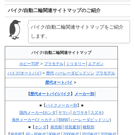
バイク/自動二輪関連サイトマップのご紹介
バイク/自動二輪関連サイトマップをご紹介
します。
バイク/自動二輪関連サイトマップ
ホビーTOP
>
プラモデル
│
ミリタリー
│
エアガン
バイク(オートバイ)
>
歴代
ハーレーダビッドソン
プラモデル
歴代オートバイ
>
【
歴代オートバイ/バイク
】
メーカー別
│
■【
バイクメーカー別
】■
国内メーカー
(
ホンダ
│
ヤマハ
│
カワサキ
│
スズキ
)
海外メーカー
(
ドゥカティ
│
BMW
│
ハーレーダビッドソン
)
■【
ホンダ
】
発売順
│
排気量別
│
種類別
【
発売順
】
60～80年代
│
90年代
│
2000年代
│
2010年代
│
2020年代