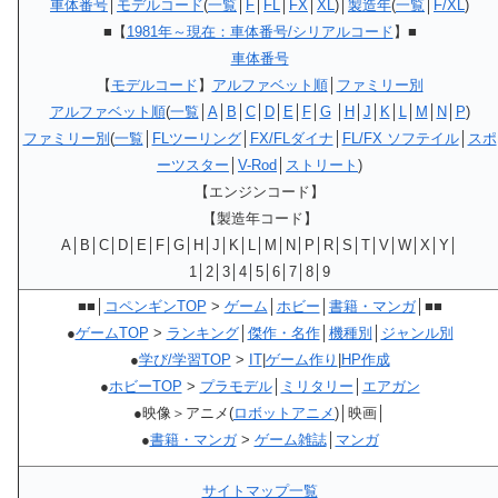
車体番号
│
モデルコード
(
一覧
│
F
│
FL
│
FX
│
XL
)│
製造年
(
一覧
│
F/XL
)
■【
1981年～現在：車体番号/シリアルコード
】■
車体番号
【
モデルコード
】
アルファベット順
│
ファミリー別
アルファベット順
(
一覧
│
A
│
B
│
C
│
D
│
E
│
F
│
G
│
H
│
J
│
K
│
L
│
M
│
N
│
P
)
ファミリー別
(
一覧
│
FLツーリング
│
FX/FLダイナ
│
FL/FX ソフテイル
│
スポ
ーツスター
│
V-Rod
│
ストリート
)
【エンジンコード】
【製造年コード】
A│B│C│D│E│F│G│H│J│K│L│M│N│P│R│S│T│V│W│X│Y│
1│2│3│4│5│6│7│8│9
■■│
コペンギンTOP
>
ゲーム
│
ホビー
│
書籍・マンガ
│■■
●
ゲームTOP
>
ランキング
│
傑作・名作
│
機種別
│
ジャンル別
●
学び/学習TOP
>
IT
|
ゲーム作り
|
HP作成
●
ホビーTOP
>
プラモデル
│
ミリタリー
│
エアガン
●映像＞アニメ(
ロボットアニメ
)│映画│
●
書籍・マンガ
>
ゲーム雑誌
│
マンガ
サイトマップ一覧