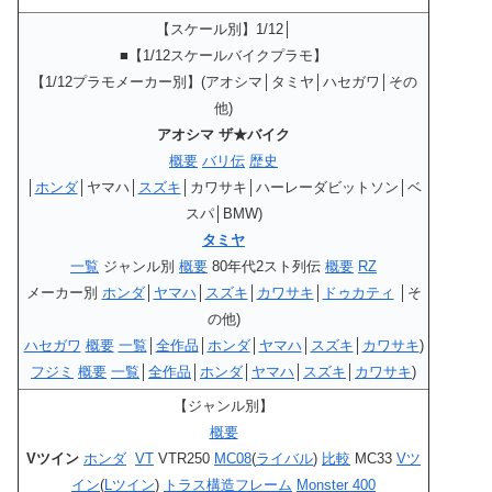
【スケール別】1/12│
■【1/12スケールバイクプラモ】
【1/12プラモメーカー別】(アオシマ│タミヤ│ハセガワ│その
他)
アオシマ ザ★バイク
概要
バリ伝
歴史
│
ホンダ
│ヤマハ│
スズキ
│カワサキ│ハーレーダビットソン│ベ
スパ│BMW)
タミヤ
一覧
ジャンル別
概要
80年代2スト列伝
概要
RZ
メーカー別
ホンダ
│
ヤマハ
│
スズキ
│
カワサキ
│
ドゥカティ
│そ
の他)
ハセガワ
概要
一覧
│
全作品
│
ホンダ
│
ヤマハ
│
スズキ
│
カワサキ
)
フジミ
概要
一覧
│
全作品
│
ホンダ
│
ヤマハ
│
スズキ
│
カワサキ
)
【ジャンル別】
概要
Vツイン
ホンダ
VT
VTR250
MC08
(
ライバル
)
比較
MC33
Vツ
イン
(
Lツイン
)
トラス構造フレーム
Monster 400