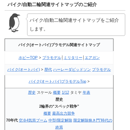
バイク/自動二輪関連サイトマップのご紹介
バイク/自動二輪関連サイトマップをご紹介
します。
バイク(オートバイ)プラモデル関連サイトマップ
ホビーTOP
>
プラモデル
│
ミリタリー
│
エアガン
バイク(オートバイ)
>
歴代
ハーレーダビッドソン
プラモデル
バイク(オートバイ)プラモデルTop
>
歴史
スケール
概要
1/12
タミヤ
年表
歴史
2輪界の“スペック戦争”
概要
最高出力競争
70年代
空冷4気筒ブーム
中型/限定解除
限定解除狭き門”時代の
終焉