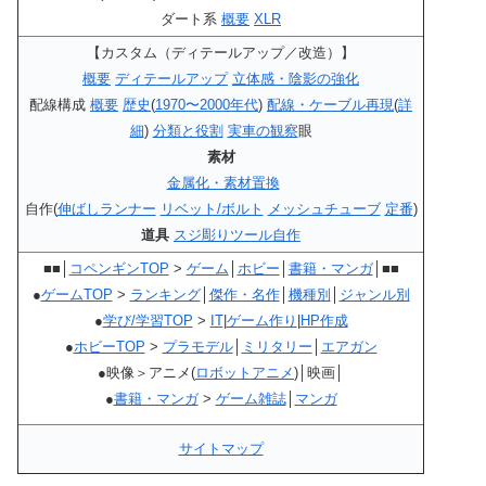
ダート系
概要
XLR
【カスタム（ディテールアップ／改造）】
概要
ディテールアップ
立体感・陰影の強化
配線構成
概要
歴史
(
1970〜2000年代
)
配線・ケーブル再現
(
詳
細
)
分類と役割
実車の観察
眼
素材
金属化・素材置換
自作(
伸ばしランナー
リベット/ボルト
メッシュチューブ
定番
)
道具
スジ彫りツール自作
■■│
コペンギンTOP
>
ゲーム
│
ホビー
│
書籍・マンガ
│■■
●
ゲームTOP
>
ランキング
│
傑作・名作
│
機種別
│
ジャンル別
●
学び/学習TOP
>
IT
|
ゲーム作り
|
HP作成
●
ホビーTOP
>
プラモデル
│
ミリタリー
│
エアガン
●映像＞アニメ(
ロボットアニメ
)│映画│
●
書籍・マンガ
>
ゲーム雑誌
│
マンガ
サイトマップ