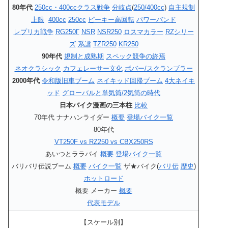
80年代
250cc・400ccクラス戦争
分岐点
(
250/400cc
)
自主規制
上限
400cc
250cc
ピーキー高回転
パワーバンド
レプリカ戦争
RG250Γ
NSR
NSR250
ロスマカラー
RZシリー
ズ
系譜
TZR250
KR250
90年代
規制と成熟期
スペック競争の終焉
ネオクラシック
カフェレーサー文化
ボバー/スクランブラー
2000年代
令和版旧車ブーム
ネイキッド回帰ブーム
4大ネイキ
ッド
グローバルと単気筒/2気筒の時代
日本バイク漫画の三本柱
比較
70年代 ナナハンライダー
概要
登場バイク一覧
80年代
VT250F vs RZ250 vs CBX250RS
あいつとララバイ
概要
登場バイク一覧
バリバリ伝説ブーム
概要
バイク一覧
ザ★バイク(
バリ伝
歴史
)
ホットロード
概要 メーカー
概要
代表モデル
【スケール別】