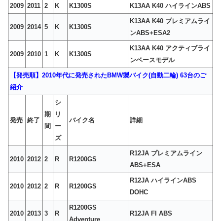
2009
2011
2
K
K1300S
K13AA K40 ハイラインABS
K13AA K40 プレミアムライ
2009
2014
5
K
K1300S
ンABS+ESA2
K13AA K40 アクティブライ
2009
2010
1
K
K1300S
ンベースモデル
【発売順】2010年代に発売されたBMW製バイク(自動二輪) 63台のご
紹介
シ
期
リ
発売
終了
バイク名
詳細
間
ー
ズ
R12JA プレミアムライン
2010
2012
2
R
R1200GS
ABS+ESA
R12JA ハイラインABS
2010
2012
2
R
R1200GS
DOHC
R1200GS
2010
2013
3
R
R12JA FI ABS
Adventure