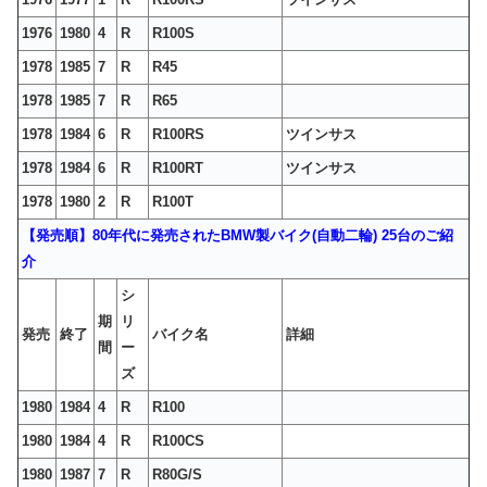
1976
1980
4
R
R100S
1978
1985
7
R
R45
1978
1985
7
R
R65
1978
1984
6
R
R100RS
ツインサス
1978
1984
6
R
R100RT
ツインサス
1978
1980
2
R
R100T
【発売順】80年代に発売されたBMW製バイク(自動二輪) 25台のご紹
介
シ
期
リ
発売
終了
バイク名
詳細
間
ー
ズ
1980
1984
4
R
R100
1980
1984
4
R
R100CS
1980
1987
7
R
R80G/S