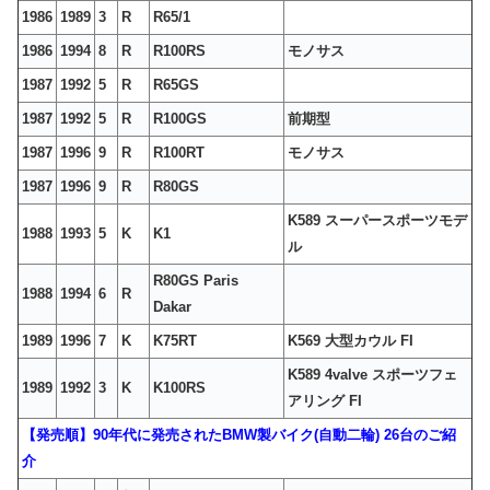
1986
1989
3
R
R65/1
1986
1994
8
R
R100RS
モノサス
1987
1992
5
R
R65GS
1987
1992
5
R
R100GS
前期型
1987
1996
9
R
R100RT
モノサス
1987
1996
9
R
R80GS
K589 スーパースポーツモデ
1988
1993
5
K
K1
ル
R80GS Paris
1988
1994
6
R
Dakar
1989
1996
7
K
K75RT
K569 大型カウル FI
K589 4valve スポーツフェ
1989
1992
3
K
K100RS
アリング FI
【発売順】90年代に発売されたBMW製バイク(自動二輪) 26台のご紹
介