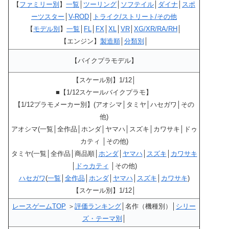
【
ファミリー別
】
一覧
│
ツーリング
│
ソフテイル
│
ダイナ
│
スポ
ーツスター
│
V-ROD
│
トライク/ストリート/その他
【
モデル別
】
一覧
│
FL
│
FX
│
XL
│
VR
│
XG/XR/RA/RH
│
【エンジン】
製造順
│
分類別
│
【バイクプラモデル】
【スケール別】1/12│
■【1/12スケールバイクプラモ】
【1/12プラモメーカー別】(アオシマ│タミヤ│ハセガワ│その
他)
アオシマ(一覧│全作品│ホンダ│ヤマハ│スズキ│カワサキ│ドゥ
カティ │その他)
タミヤ(一覧│全作品│商品順│
ホンダ
│
ヤマハ
│
スズキ
│
カワサキ
│
ドゥカティ
│その他)
ハセガワ
(
一覧
│
全作品
│
ホンダ
│
ヤマハ
│
スズキ
│
カワサキ
)
【スケール別】1/12│
レースゲームTOP
＞
評価ランキング
│名作（機種別）│
シリー
ズ・テーマ別
│