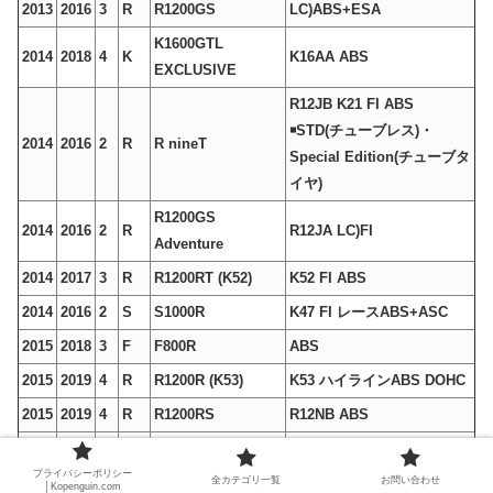
2013
2016
3
R
R1200GS
LC)ABS+ESA
K1600GTL
2014
2018
4
K
K16AA ABS
EXCLUSIVE
R12JB K21 FI ABS
￭STD(チューブレス)・
2014
2016
2
R
R nineT
Special Edition(チューブタ
イヤ)
R1200GS
2014
2016
2
R
R12JA LC)FI
Adventure
2014
2017
3
R
R1200RT (K52)
K52 FI ABS
2014
2016
2
S
S1000R
K47 FI レースABS+ASC
2015
2018
3
F
F800R
ABS
2015
2019
4
R
R1200R (K53)
K53 ハイラインABS DOHC
2015
2019
4
R
R1200RS
R12NB ABS
2015
2016
1
S
S1000RR
K46 FI レースABS+DTC
プライバシーポリシー
全カテゴリ一覧
お問い合わせ
K49 FI レースABS
│Kopenguin.com