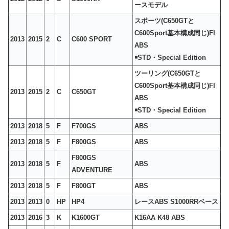
ースモデル
スポーツ(C650GTと
C600Sport基本構成同じ)FI
2013
2015
2
C
C600 SPORT
ABS
￭STD・Special Edition
ツーリング(C650GTと
C600Sport基本構成同じ)FI
2013
2015
2
C
C650GT
ABS
￭STD・Special Edition
2013
2018
5
F
F700GS
ABS
2013
2018
5
F
F800GS
ABS
F800GS
2013
2018
5
F
ABS
ADVENTURE
2013
2018
5
F
F800GT
ABS
2013
2013
0
HP
HP4
レースABS S1000RRベース
2013
2016
3
K
K1600GT
K16AA K48 ABS