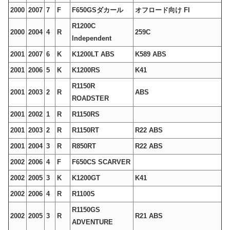
2000
2007
7
F
F650GSダカール
オフロード向け FI
R1200C
2000
2004
4
R
259C
Independent
2001
2007
6
K
K1200LT ABS
K589 ABS
2001
2006
5
K
K1200RS
K41
R1150R
2001
2003
2
R
ABS
ROADSTER
2001
2002
1
R
R1150RS
2001
2003
2
R
R1150RT
R22 ABS
2001
2004
3
R
R850RT
R22 ABS
2002
2006
4
F
F650CS SCARVER
2002
2005
3
K
K1200GT
K41
2002
2006
4
R
R1100S
R1150GS
2002
2005
3
R
R21 ABS
ADVENTURE