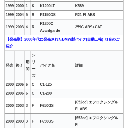
1999
2000
1
K
K1200LT
K589
1999
2004
5
R
R1150GS
R21 FI ABS
R1200C
1999
2003
4
R
259C ABS+CAT
Avantgarde
【発売順】2000年代に発売されたBMW製バイク(自動二輪) 71台のご
紹介
シ
期
リ
発売
終了
バイク名
詳細
間
ー
ズ
2000
2006
6
C
C1-125
2000
2006
6
C
C1-200
[652cc] エフロクシングル
2000
2003
3
F
F650GS
FI ABS
[652cc] エフロクシングル
2000
2003
3
F
F650GS
FI