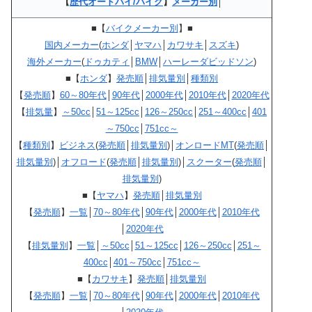
【
歴代オートバイ/バイク
】
メーカー別
│
■【
バイクメーカー別
】■
国内メーカー
(
ホンダ
│
ヤマハ
│
カワサキ
│
スズキ
)
海外メーカー
(
ドゥカティ
│
BMW
│
ハーレーダビッドソン
)
■【
ホンダ
】
発売順
│
排気量別
│
種類別
【
発売順
】
60～80年代
│
90年代
│
2000年代
│
2010年代
│
2020年代
【
排気量
】
～50cc
│
51～125cc
│
126～250cc
│
251～400cc
│
401
～750cc
│
751cc～
【
種類別
】
ビジネス
(
発売順
│
排気量別
)│
オンロードMT
(
発売順
│
排気量別
)│
オフロード
(
発売順
│
排気量別
)│
スクーター
(
発売順
│
排気量別
)
■【
ヤマハ
】
発売順
│
排気量別
【
発売順
】
一覧
│
70～80年代
│
90年代
│
2000年代
│
2010年代
│
2020年代
【
排気量別
】
一覧
│
～50cc
│
51～125cc
│
126～250cc
│
251～
400cc
│
401～750cc
│
751cc～
■【
カワサキ
】
発売順
│
排気量別
【
発売順
】
一覧
│
70～80年代
│
90年代
│
2000年代
│
2010年代