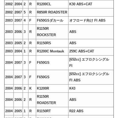
2002
2004
2
R
R1200CL
K30 ABS+CAT
2002
2007
5
R
R850R ROADSTER
2003
2007
4
F
F650GSダカール
オフロード向け FI ABS
R1150R
2003
2006
3
R
ABS
ROCKSTER
2003
2005
2
R
R1150RS
ABS
2003
2004
1
R
R1200C Montauk
259C ABS+CAT
[652cc] エフロクシングル
2004
2007
3
F
F650GS
FI
[652cc] エフロクシングル
2004
2007
3
F
F650GS
FI ABS
2004
2006
2
K
K1200R
K43
R1150R
2004
2006
2
R
ABS
ROADSTER
2004
2005
1
R
R1150RT
R22 ABS