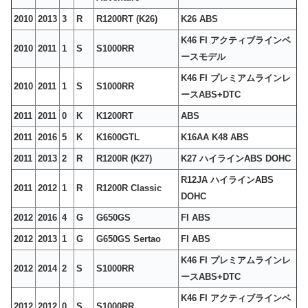
2010
2013
3
R
R1200RT (K26)
K26 ABS
K46 FI アクティブラインベ
2010
2011
1
S
S1000RR
ースモデル
K46 FI プレミアムラインレ
2010
2011
1
S
S1000RR
ースABS+DTC
2011
2011
0
K
K1200RT
ABS
2011
2016
5
K
K1600GTL
K16AA K48 ABS
2011
2013
2
R
R1200R (K27)
K27 ハイラインABS DOHC
R12JA ハイラインABS
2011
2012
1
R
R1200R Classic
DOHC
2012
2016
4
G
G650GS
FI ABS
2012
2013
1
G
G650GS Sertao
FI ABS
K46 FI プレミアムラインレ
2012
2014
2
S
S1000RR
ースABS+DTC
K46 FI アクティブラインベ
2012
2012
0
S
S1000RR