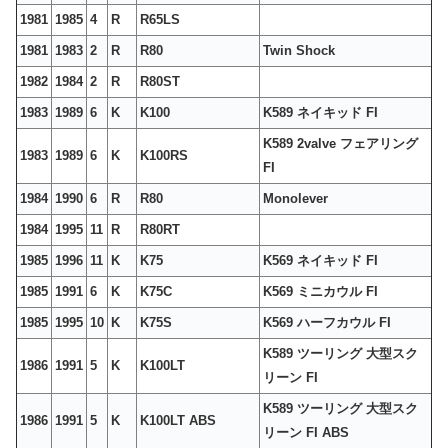
1981
1985
4
R
R65LS
1981
1983
2
R
R80
Twin Shock
1982
1984
2
R
R80ST
1983
1989
6
K
K100
K589 ネイキッド FI
K589 2valve フェアリング
1983
1989
6
K
K100RS
FI
1984
1990
6
R
R80
Monolever
1984
1995
11
R
R80RT
1985
1996
11
K
K75
K569 ネイキッド FI
1985
1991
6
K
K75C
K569 ミニカウル FI
1985
1995
10
K
K75S
K569 ハーフカウル FI
K589 ツーリング 大型スク
1986
1991
5
K
K100LT
リーン FI
K589 ツーリング 大型スク
1986
1991
5
K
K100LT ABS
リーン FI ABS