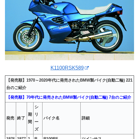
K1100RSK589
【発売順】1970～2020年代に発売されたBMW製バイク(自動二輪) 221
台のご紹介
【発売順】70年代に発売されたBMW製バイク(自動二輪) 7台のご紹介
シ
期
リ
発売
終了
バイク名
詳細
間
ー
ズ
1976
1977
1
R
R100RS
ツインサス