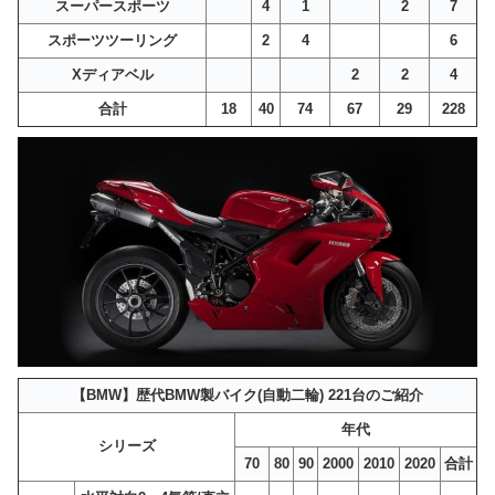
スーパースポーツ
4
1
2
7
スポーツツーリング
2
4
6
Xディアベル
2
2
4
合計
18
40
74
67
29
228
【BMW】歴代BMW製バイク(自動二輪) 221台のご紹介
年代
シリーズ
70
80
90
2000
2010
2020
合計