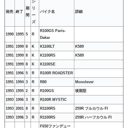
シ
期
リ
発売
終了
バイク名
詳細
間
ー
ズ
R100GS Paris-
1990
1995
5
R
Dakar
1991
1999
8
K
K1100LT
K589
1991
1999
8
K
K1100RS
K589
1991
1999
8
K
K1100SE
1991
1996
5
R
R100R ROADSTER
1991
1994
3
R
R80
Monolever
1993
1995
2
R
R100GS
後期型
1993
1996
3
R
R100R MYSTIC
1993
2001
8
R
R1100RS
259R フルカウル FI
1993
1996
3
R
R1100RS
259R ハーフカウル FI
F650ファンデュー