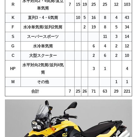
水平対向2・4気筒/直立
R
7
15
19
25
25
12
103
単気筒
K
直列3・4・6気筒
10
5
16
8
4
43
F
水冷単気筒/並列2気筒
2
19
8
5
34
S
スーパースポーツ
11
3
14
G
水冷単気筒
6
4
2
12
C
大型スクーター
2
6
2
10
水平対向2気筒/並列4気
HP
3
1
4
筒
M
その他
1
1
合計
7
25
26
71
63
29
221