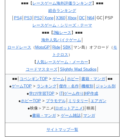
■■■【
レースゲーム海外評価ランキング
】■■■
総合ランキング
│
PS4
│
PS3
│
PS2
│
Xone
│
X360
│
Xbox
│
DC
│
N64
│GC│PSP
レースゲーム・シリーズ・テーマ
■■■【
2輪レース
】■■■
海外人気バイクゲーム
│
ロードレース
（
MotoGP
│
Ride
│
SBK
│マン島）オフロード（
モ
トクロス
）
【
人気レースゲーム・メーカー
】
コードマスターズ
│
Slightly Mad Studios
│
■■│
コペンギンTOP
>
ゲーム
│
ホビー
│
書籍・マンガ
│■■
●
ゲームTOP
>
ランキング
│
傑作・名作
│
機種別
│
ジャンル別
●
学び/学習TOP
>
IT
|
ゲーム作り
|
HP作成
●
ホビーTOP
>
プラモデル
│
ミリタリー
│
エアガン
●映像＞アニメ(
ロボットアニメ
)│映画│
●
書籍・マンガ
>
ゲーム雑誌
│
マンガ
サイトマップ一覧