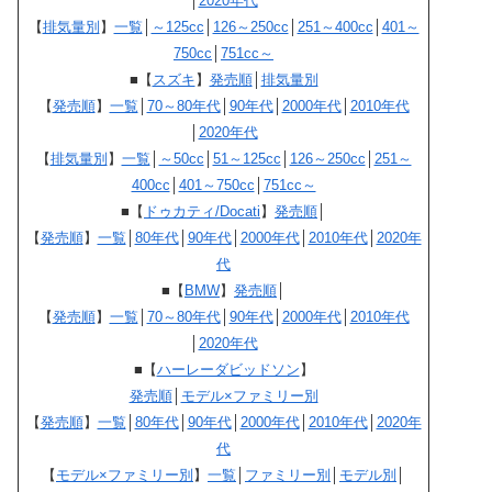
│
2020年代
【
排気量別
】
一覧
│
～125cc
│
126～250cc
│
251～400cc
│
401～
750cc
│
751cc～
■【
スズキ
】
発売順
│
排気量別
【
発売順
】
一覧
│
70～80年代
│
90年代
│
2000年代
│
2010年代
│
2020年代
【
排気量別
】
一覧
│
～50cc
│
51～125cc
│
126～250cc
│
251～
400cc
│
401～750cc
│
751cc～
■【
ドゥカティ/Docati
】
発売順
│
【
発売順
】
一覧
│
80年代
│
90年代
│
2000年代
│
2010年代
│
2020年
代
■【
BMW
】
発売順
│
【
発売順
】
一覧
│
70～80年代
│
90年代
│
2000年代
│
2010年代
│
2020年代
■【
ハーレーダビッドソン
】
発売順
│
モデル×ファミリー別
【
発売順
】
一覧
│
80年代
│
90年代
│
2000年代
│
2010年代
│
2020年
代
【
モデル×ファミリー別
】
一覧
│
ファミリー別
│
モデル別
│