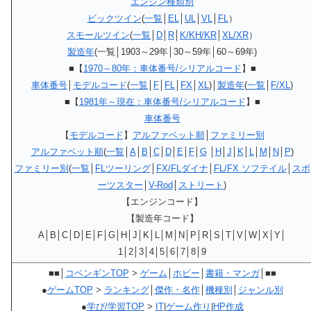
エンジン種類別
ビックツイン
(
一覧
│
EL
│
UL
│
VL
│
FL
）
スモールツイン
(
一覧
│
D
│
R
│
K/KH/KR
│
XL/XR
）
製造年
(一覧│1903～29年│30～59年│60～69年)
■【
1970～80年：車体番号/シリアルコード
】■
車体番号
│
モデルコード
(
一覧
│
F
│
FL
│
FX
│
XL
)│
製造年
(
一覧
│
F/XL
)
■【
1981年～現在：車体番号/シリアルコード
】■
車体番号
【
モデルコード
】
アルファベット順
│
ファミリー別
アルファベット順
(
一覧
│
A
│
B
│
C
│
D
│
E
│
F
│
G
│
H
│
J
│
K
│
L
│
M
│
N
│
P
)
ファミリー別
(
一覧
│
FLツーリング
│
FX/FLダイナ
│
FL/FX ソフテイル
│
スポ
ーツスター
│
V-Rod
│
ストリート
)
【エンジンコード】
【製造年コード】
A│B│C│D│E│F│G│H│J│K│L│M│N│P│R│S│T│V│W│X│Y│
1│2│3│4│5│6│7│8│9
■■│
コペンギンTOP
>
ゲーム
│
ホビー
│
書籍・マンガ
│■■
●
ゲームTOP
>
ランキング
│
傑作・名作
│
機種別
│
ジャンル別
●
学び/学習TOP
>
IT
|
ゲーム作り
|
HP作成