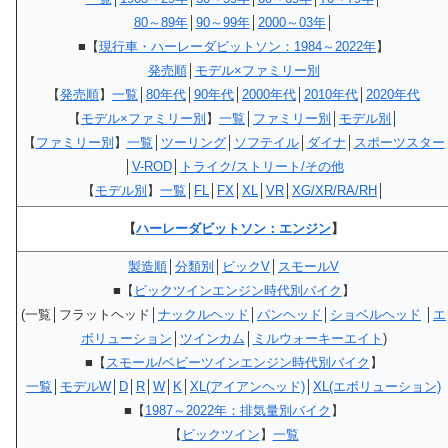
80～89年
│
90～99年
│
2000～03年
│
■【
現行車・ハーレーダビットソン：1984～2022年
】
発売順
│
モデル×ファミリー別
【
発売順
】
一覧
│
80年代
│
90年代
│
2000年代
│
2010年代
│
2020年代
【
モデル×ファミリー別
】
一覧
│
ファミリー別
│
モデル別
│
【
ファミリー別
】
一覧
│
ツーリング
│
ソフテイル
│
ダイナ
│
スポーツスター
│
V-ROD
│
トライク/ストリート/その他
【
モデル別
】
一覧
│
FL
│
FX
│
XL
│
VR
│
XG/XR/RA/RH
│
【
ハーレーダビットソン：エンジン
】
製造順
│
分類別
│
ビックV
│
スモールV
■【
ビックツインエンジン時代別バイク
】
(一覧│フラットヘッド│
ナックルヘッド
│
パンヘッド
│
ショベルヘッド
│
エ
ボリューション
│
ツインカム
│
ミルウォーキーエイト
)
■【
スモール/ベビーツインエンジン時代別バイク
】
一覧
│
モデルW
│
D
│
R
│
W
│
K
│
XL(アイアンヘッド)
│
XL(エボリューション)
■【
1987～2022年：排気量別バイク
】
【
ビックツイン
】
一覧