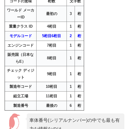
コードの意味
桁数
文字数
ワールド メーカ
最初の
3
桁
ーID
重量クラス ID
4桁目
1
桁
モデルコード
5桁目6桁目
2
桁
エンジンコード
7桁目
1
桁
販売国（日本な
8桁目
1
桁
らE）
チェック ディジ
9桁目
1
桁
ット
製造年コード
10桁目
1
桁
組立工場
11桁目
1
桁
製造番号
最後の
6
桁
車体番号(シリアルナンバー)の中でも最も有
力な情報なのは、