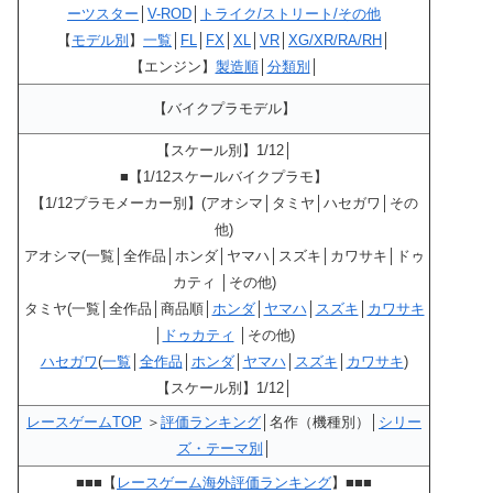
ーツスター
│
V-ROD
│
トライク/ストリート/その他
【
モデル別
】
一覧
│
FL
│
FX
│
XL
│
VR
│
XG/XR/RA/RH
│
【エンジン】
製造順
│
分類別
│
【バイクプラモデル】
【スケール別】1/12│
■【1/12スケールバイクプラモ】
【1/12プラモメーカー別】(アオシマ│タミヤ│ハセガワ│その
他)
アオシマ(一覧│全作品│ホンダ│ヤマハ│スズキ│カワサキ│ドゥ
カティ │その他)
タミヤ(一覧│全作品│商品順│
ホンダ
│
ヤマハ
│
スズキ
│
カワサキ
│
ドゥカティ
│その他)
ハセガワ
(
一覧
│
全作品
│
ホンダ
│
ヤマハ
│
スズキ
│
カワサキ
)
【スケール別】1/12│
レースゲームTOP
＞
評価ランキング
│名作（機種別）│
シリー
ズ・テーマ別
│
■■■【
レースゲーム海外評価ランキング
】■■■