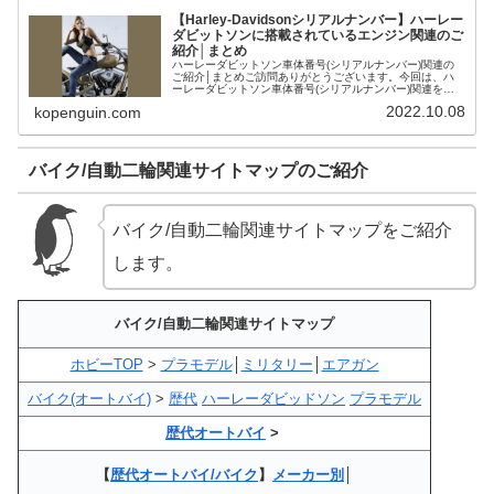
【Harley-Davidsonシリアルナンバー】ハーレー
ダビットソンに搭載されているエンジン関連のご
紹介│まとめ
ハーレーダビットソン車体番号(シリアルナンバー)関連の
ご紹介│まとめご訪問ありがとうございます。今回は、ハ
ーレーダビットソン車体番号(シリアルナンバー)関連をご
紹介します。1967-FLBFoot shift version of FL【H...
2022.10.08
kopenguin.com
バイク/自動二輪関連サイトマップのご紹介
バイク/自動二輪関連サイトマップをご紹介
します。
バイク/自動二輪関連サイトマップ
ホビーTOP
>
プラモデル
│
ミリタリー
│
エアガン
バイク(オートバイ)
>
歴代
ハーレーダビッドソン
プラモデル
歴代オートバイ
>
【
歴代オートバイ/バイク
】
メーカー別
│