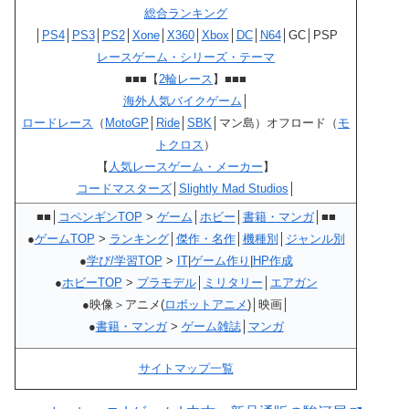
総合ランキング
│
PS4
│
PS3
│
PS2
│
Xone
│
X360
│
Xbox
│
DC
│
N64
│GC│PSP
レースゲーム・シリーズ・テーマ
■■■【
2輪レース
】■■■
海外人気バイクゲーム
│
ロードレース
（
MotoGP
│
Ride
│
SBK
│マン島）オフロード（
モ
トクロス
）
【
人気レースゲーム・メーカー
】
コードマスターズ
│
Slightly Mad Studios
│
■■│
コペンギンTOP
>
ゲーム
│
ホビー
│
書籍・マンガ
│■■
●
ゲームTOP
>
ランキング
│
傑作・名作
│
機種別
│
ジャンル別
●
学び/学習TOP
>
IT
|
ゲーム作り
|
HP作成
●
ホビーTOP
>
プラモデル
│
ミリタリー
│
エアガン
●映像＞アニメ(
ロボットアニメ
)│映画│
●
書籍・マンガ
>
ゲーム雑誌
│
マンガ
サイトマップ一覧