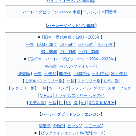
バイク・オートバイ関連top
ハーレーダビッドソンtop
>
車種
│
エンジン
│
車両番号
│
【
ハーレーダビットソン車種
】
■【
旧車・歴代車種：1903～2003年
】
一覧
│
1903～29年
│
30～59年
│
60～69年
│
70～79年
│
80～89年
│
90～99年
│
2000～03年
│
■【
現行車・ハーレーダビットソン：1984～2022年
】
発売順
│
モデル×ファミリー別
【
発売順
】
一覧
│
80年代
│
90年代
│
2000年代
│
2010年代
│
2020年代
【
モデル×ファミリー別
】
一覧
│
ファミリー別
│
モデル別
│
【
ファミリー別
】
一覧
│
ツーリング
│
ソフテイル
│
ダイナ
│
スポーツスター
│
V-ROD
│
トライク/ストリート/その他
【
モデル別
】
一覧
│
FL
│
FX
│
XL
│
VR
│
XG/XR/RA/RH
│
【
ハーレーダビットソン：エンジン
】
製造順
│
分類別
│
ビックV
│
スモールV
■【
ビックツインエンジン時代別バイク
】