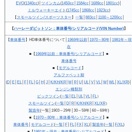
EVO
(
1340cc
)│
ツインカム
(
1450cc
│
1584cc
│
1689cc
│
1801cc
)│
ミルウォーキーエイト
(
1745cc
│
1868cc
│
1923cc
)
【
スモールツイン/スポーツスター
】
一覧
│
883cc
│
1100～1200cc
│
【
ハーレーダビットソン：車体番号/シリアルコード(VIN Number)
】
【
車体番号
】HD車体番号について│
1969年以前
│
1970～80年
│
1981年～現
在
■【
1969年以前：車体番号/シリアルコード
】■
車体番号
■【
モデルコード
】
アルファベット順
(
D
│
E
│
EL
│
F
│
FL
│
G
│
H
│
J
│
K/KH/KR
│
M
│
R
│
U
│
UL
│
V
│
VL
│
W
│
WL
│
XL/XR
)│
エンジン種類別
ビックツイン
(
一覧
│
EL
│
UL
│
VL
│
FL
）
スモールツイン
(
一覧
│
D
│
R
│
K/KH/KR
│
XL/XR
）
製造年
(一覧│1903～29年│30～59年│60～69年)
■【
1970～80年：車体番号/シリアルコード
】■
車体番号
│
モデルコード
(
一覧
│
F
│
FL
│
FX
│
XL
)│
製造年
(
一覧
│
F/XL
)
■【
1981年～現在：車体番号/シリアルコード
】■