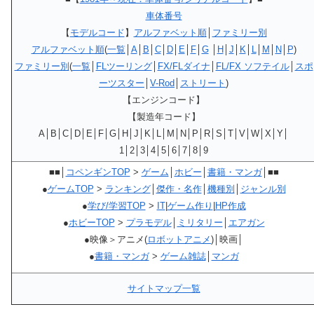
車体番号
【
モデルコード
】
アルファベット順
│
ファミリー別
アルファベット順
(
一覧
│
A
│
B
│
C
│
D
│
E
│
F
│
G
│
H
│
J
│
K
│
L
│
M
│
N
│
P
)
ファミリー別
(
一覧
│
FLツーリング
│
FX/FLダイナ
│
FL/FX ソフテイル
│
スポ
ーツスター
│
V-Rod
│
ストリート
)
【エンジンコード】
【製造年コード】
A│B│C│D│E│F│G│H│J│K│L│M│N│P│R│S│T│V│W│X│Y│
1│2│3│4│5│6│7│8│9
■■│
コペンギンTOP
>
ゲーム
│
ホビー
│
書籍・マンガ
│■■
●
ゲームTOP
>
ランキング
│
傑作・名作
│
機種別
│
ジャンル別
●
学び/学習TOP
>
IT
|
ゲーム作り
|
HP作成
●
ホビーTOP
>
プラモデル
│
ミリタリー
│
エアガン
●映像＞アニメ(
ロボットアニメ
)│映画│
●
書籍・マンガ
>
ゲーム雑誌
│
マンガ
サイトマップ一覧