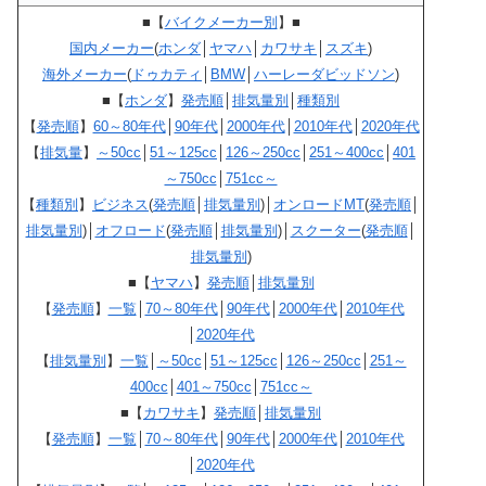
■【
バイクメーカー別
】■
国内メーカー
(
ホンダ
│
ヤマハ
│
カワサキ
│
スズキ
)
海外メーカー
(
ドゥカティ
│
BMW
│
ハーレーダビッドソン
)
■【
ホンダ
】
発売順
│
排気量別
│
種類別
【
発売順
】
60～80年代
│
90年代
│
2000年代
│
2010年代
│
2020年代
【
排気量
】
～50cc
│
51～125cc
│
126～250cc
│
251～400cc
│
401
～750cc
│
751cc～
【
種類別
】
ビジネス
(
発売順
│
排気量別
)│
オンロードMT
(
発売順
│
排気量別
)│
オフロード
(
発売順
│
排気量別
)│
スクーター
(
発売順
│
排気量別
)
■【
ヤマハ
】
発売順
│
排気量別
【
発売順
】
一覧
│
70～80年代
│
90年代
│
2000年代
│
2010年代
│
2020年代
【
排気量別
】
一覧
│
～50cc
│
51～125cc
│
126～250cc
│
251～
400cc
│
401～750cc
│
751cc～
■【
カワサキ
】
発売順
│
排気量別
【
発売順
】
一覧
│
70～80年代
│
90年代
│
2000年代
│
2010年代
│
2020年代