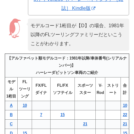
誌］ Kindle版
モデルコード1桁目が【D】の場合、1981年
以降のFLツーリングファミリーだといこう
ことがわかります。
【アルファベット順モデルコード：1981年以降/車体番号(シリアルナ
ンバー)】
ハーレーダビットソン車両のご紹介
モデ
FL
FX/FL
FL/FX
スポーツ
V-
ストリ
合
ル
ツーリ
ダイナ
ソフテイル
スター
Rod
ート
計
1桁目
ング
A
10
10
B
7
15
22
C
21
21
D
15
15