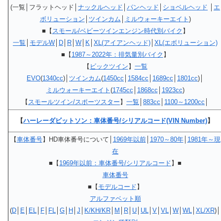
(一覧│フラットヘッド│
ナックルヘッド
│
パンヘッド
│
ショベルヘッド
│
エ
ボリューション
│
ツインカム
│
ミルウォーキーエイト
)
■【
スモール/ベビーツインエンジン時代別バイク
】
一覧
│
モデルW
│
D
│
R
│
W
│
K
│
XL(アイアンヘッド)
│
XL(エボリューション)
■【
1987～2022年：排気量別バイク
】
【
ビックツイン
】
一覧
EVO
(
1340cc
)│
ツインカム
(
1450cc
│
1584cc
│
1689cc
│
1801cc
)│
ミルウォーキーエイト
(
1745cc
│
1868cc
│
1923cc
)
【
スモールツイン/スポーツスター
】
一覧
│
883cc
│
1100～1200cc
│
【
ハーレーダビットソン：車体番号/シリアルコード(VIN Number)
】
【
車体番号
】HD車体番号について│
1969年以前
│
1970～80年
│
1981年～現
在
■【
1969年以前：車体番号/シリアルコード
】■
車体番号
■【
モデルコード
】
アルファベット順
(
D
│
E
│
EL
│
F
│
FL
│
G
│
H
│
J
│
K/KH/KR
│
M
│
R
│
U
│
UL
│
V
│
VL
│
W
│
WL
│
XL/XR
)│