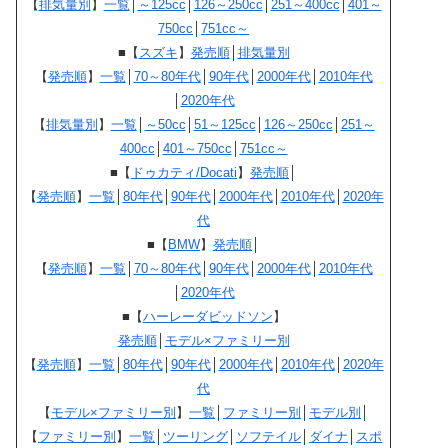
【
排気量別
】
一覧
│
～125cc
│
126～250cc
│
251～400cc
│
401～
750cc
│
751cc～
■【
スズキ
】
発売順
│
排気量別
【
発売順
】
一覧
│
70～80年代
│
90年代
│
2000年代
│
2010年代
│
2020年代
【
排気量別
】
一覧
│
～50cc
│
51～125cc
│
126～250cc
│
251～
400cc
│
401～750cc
│
751cc～
■【
ドゥカティ/Docati
】
発売順
│
【
発売順
】
一覧
│
80年代
│
90年代
│
2000年代
│
2010年代
│
2020年
代
■【
BMW
】
発売順
│
【
発売順
】
一覧
│
70～80年代
│
90年代
│
2000年代
│
2010年代
│
2020年代
■【
ハーレーダビッドソン
】
発売順
│
モデル×ファミリー別
【
発売順
】
一覧
│
80年代
│
90年代
│
2000年代
│
2010年代
│
2020年
代
【
モデル×ファミリー別
】
一覧
│
ファミリー別
│
モデル別
│
【
ファミリー別
】
一覧
│
ツーリング
│
ソフテイル
│
ダイナ
│
スポ