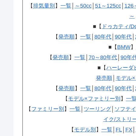
【
排気量別
】
一覧
│
～50cc
│
51～125cc
│
126
～
■【
ドゥカティ/Doc
【
発売順
】
一覧
│
80年代
│
90年代
│
■【
BMW
】
【
発売順
】
一覧
│
70～80年代
│
90年
■【
ハーレーダ
発売順
│
モデル
【
発売順
】
一覧
│
80年代
│
90年代
│
【
モデル×ファミリー別
】
一
【
ファミリー別
】
一覧
│
ツーリング
│
ソフテ
イク/ストリ
【
モデル別
】
一覧
│
FL
│
FX
│