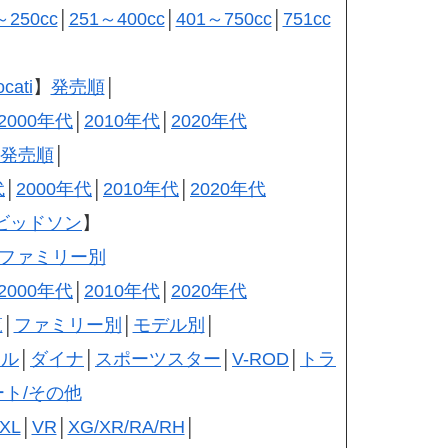
～250cc
│
251～400cc
│
401～750cc
│
751cc
ati
】
発売順
│
2000年代
│
2010年代
│
2020年代
発売順
│
代
│
2000年代
│
2010年代
│
2020年代
ビッドソン
】
×ファミリー別
2000年代
│
2010年代
│
2020年代
覧
│
ファミリー別
│
モデル別
│
イル
│
ダイナ
│
スポーツスター
│
V-ROD
│
トラ
ート/その他
XL
│
VR
│
XG/XR/RA/RH
│