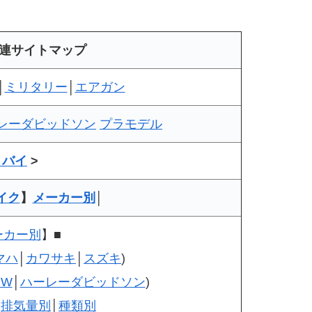
関連サイトマップ
│
ミリタリー
│
エアガン
レーダビッドソン
プラモデル
トバイ
>
イク
】
メーカー別
│
ーカー別
】■
マハ
│
カワサキ
│
スズキ
)
MW
│
ハーレーダビッドソン
)
│
排気量別
│
種類別