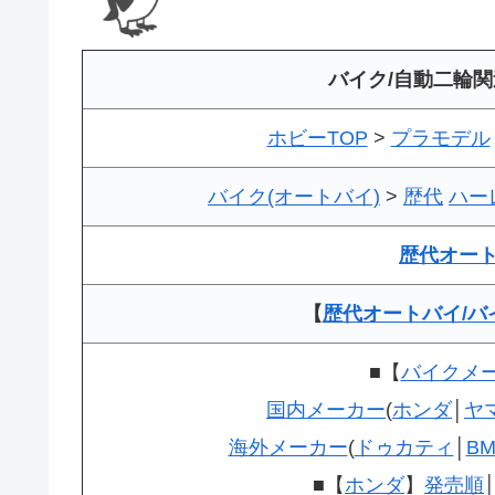
バイク/自動二輪
ホビーTOP
>
プラモデル
バイク(オートバイ)
>
歴代
ハー
歴代オー
【
歴代オートバイ/バ
■【
バイクメ
国内メーカー
(
ホンダ
│
ヤ
海外メーカー
(
ドゥカティ
│
B
■【
ホンダ
】
発売順