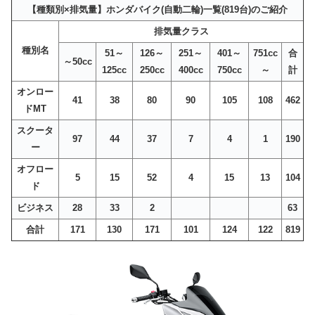
【種類別×排気量】ホンダバイク(自動二輪)一覧(819台)のご紹介
排気量クラス
種別名
51～
126～
251～
401～
751cc
合
～50cc
125cc
250cc
400cc
750cc
～
計
オンロー
41
38
80
90
105
108
462
ドMT
スクータ
97
44
37
7
4
1
190
ー
オフロー
5
15
52
4
15
13
104
ド
ビジネス
28
33
2
63
合計
171
130
171
101
124
122
819