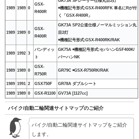
GK73A SPレーサー仕様丸目2灯
GSX-
1989
1989
0
￭機種記号形式:GSX-R400RFK 車名にRが付
R400R
く「GSX-R400R」
GK73A SP2公道仕様ノーマルミッション丸
GSX-
1989
1989
0
目2灯
R400R
￭機種記号形式:GSX-R400RK/RAK
バンディッ
GK75A ￭機種記号形式:セパハンGSF400K/
1989
1992
3
ト
バーハンNK
GSX-
1989
1989
0
GR79C ￭GSX-R750RK/RAK
R750R
1989
1991
2
GSX750F
GR78A ダブルシート
1989
1989
0
GSX-R1100
GV73A [1127cc]
バイク/自動二輪関連サイトマップのご紹介
バイク/自動二輪関連サイトマップをご紹介
します。