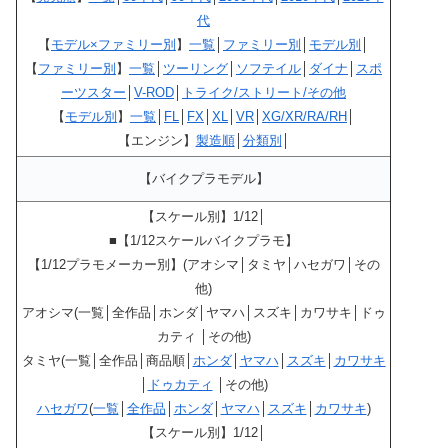
代
【
モデル×ファミリー別
】
一覧
│
ファミリー別
│
モデル別
│
【
ファミリー別
】
一覧
│
ツーリング
│
ソフテイル
│
ダイナ
│
スポ
ーツスター
│
V-ROD
│
トライク/ストリート/その他
【
モデル別
】
一覧
│
FL
│
FX
│
XL
│
VR
│
XG/XR/RA/RH
│
【エンジン】
製造順
│
分類別
│
【バイクプラモデル】
【スケール別】1/12│
■【1/12スケールバイクプラモ】
【1/12プラモメーカー別】(アオシマ│タミヤ│ハセガワ│その
他)
アオシマ(一覧│全作品│ホンダ│ヤマハ│スズキ│カワサキ│ドゥ
カティ │その他)
タミヤ(一覧│全作品│商品順│
ホンダ
│
ヤマハ
│
スズキ
│
カワサキ
│
ドゥカティ
│その他)
ハセガワ
(
一覧
│
全作品
│
ホンダ
│
ヤマハ
│
スズキ
│
カワサキ
)
【スケール別】1/12│