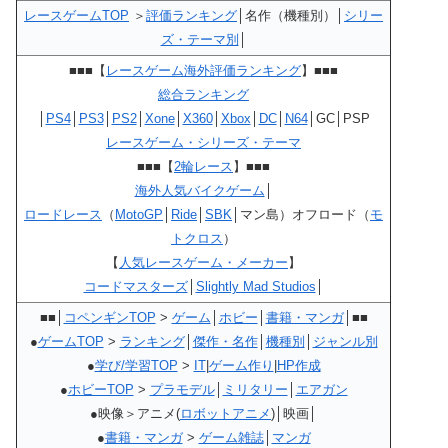
レースゲームTOP
＞
評価ランキング
│名作（機種別）│
シリー
ズ・テーマ別
│
■■■【
レースゲーム海外評価ランキング
】■■■
総合ランキング
│
PS4
│
PS3
│
PS2
│
Xone
│
X360
│
Xbox
│
DC
│
N64
│GC│PSP
レースゲーム・シリーズ・テーマ
■■■【
2輪レース
】■■■
海外人気バイクゲーム
│
ロードレース
（
MotoGP
│
Ride
│
SBK
│マン島）オフロード（
モ
トクロス
）
【
人気レースゲーム・メーカー
】
コードマスターズ
│
Slightly Mad Studios
│
■■│
コペンギンTOP
>
ゲーム
│
ホビー
│
書籍・マンガ
│■■
●
ゲームTOP
>
ランキング
│
傑作・名作
│
機種別
│
ジャンル別
●
学び/学習TOP
>
IT
|
ゲーム作り
|
HP作成
●
ホビーTOP
>
プラモデル
│
ミリタリー
│
エアガン
●映像＞アニメ(
ロボットアニメ
)│映画│
●
書籍・マンガ
>
ゲーム雑誌
│
マンガ