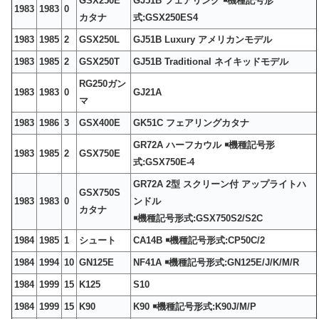
GSX250E
GJ51B フェアリング ￭機種記号形
1983
1983
0
カタナ
式:GSX250ES4
1983
1985
2
GSX250L
GJ51B Luxury アメリカンモデル
1983
1985
2
GSX250T
GJ51B Traditional ネイキッドモデル
RG250ガン
1983
1983
0
GJ21A
マ
1983
1986
3
GSX400E
GK51C フェアリングカタナ
GR72A ハーフカウル ￭機種記号形
1983
1985
2
GSX750E
式:GSX750E-4
GR72A 2型 スクリーン付 アップライトハ
GSX750S
1983
1983
0
ンドル
カタナ
￭機種記号形式:GSX750S2/S2C
1984
1985
1
シュート
CA14B ￭機種記号形式:CP50C/2
1984
1994
10
GN125E
NF41A ￭機種記号形式:GN125E/J/K/M/R
1984
1999
15
K125
S10
1984
1999
15
K90
K90 ￭機種記号形式:K90J/M/P