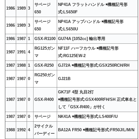
サベージ
NP41A フラットハンドル ￭機種記号形
1986
1989
3
650
式:LS650F
サベージ
NP41A アップハンドル ￭機種記号形
1986
1989
3
650
式:LS650U
1986
1987
1
GSX-R1100
GU74A [1052cc] 輸出専用
RG125ガン
NF11F ハーフカウル ￭機種記号形
1987
1991
4
マ
式:RG125EW-2
1987
1988
1
GSX-R250
GJ72A ￭機種記号形式:GSX250RCH/RH
RG250ガン
1987
1987
0
GJ21B
マ
GK71F 4型 丸目2灯
1987
1987
0
GSX-R400
￭機種記号形式:GSX400RFH/SH 正式車名と
して「GSX-R400」が付く
1987
1987
0
サベージ
NK41A ￭機種記号形式:LS400F/U
2サイクル
1988
1992
4
BA12A FR50 ￭機種記号形式:FR50J/L/M/N
バーディー