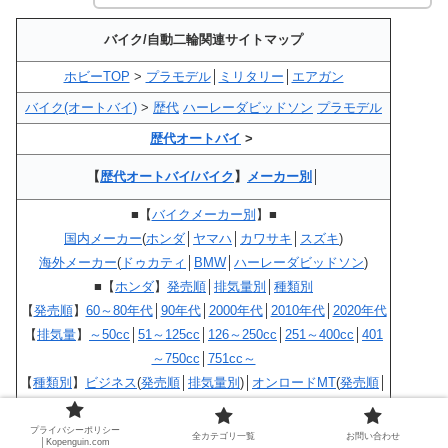
バイク/自動二輪関連サイトマップ
ホビーTOP
>
プラモデル
│
ミリタリー
│
エアガン
バイク(オートバイ)
>
歴代
ハーレーダビッドソン
プラモデル
歴代オートバイ
>
【
歴代オートバイ/バイク
】
メーカー別
│
■【
バイクメーカー別
】■
国内メーカー
(
ホンダ
│
ヤマハ
│
カワサキ
│
スズキ
)
海外メーカー
(
ドゥカティ
│
BMW
│
ハーレーダビッドソン
)
■【
ホンダ
】
発売順
│
排気量別
│
種類別
【
発売順
】
60～80年代
│
90年代
│
2000年代
│
2010年代
│
2020年代
【
排気量
】
～50cc
│
51～125cc
│
126～250cc
│
251～400cc
│
401
～750cc
│
751cc～
【
種類別
】
ビジネス
(
発売順
│
排気量別
)│
オンロードMT
(
発売順
│
排気量別
)│
オフロード
(
発売順
│
排気量別
)│
スクーター
(
発売順
│
排気量別
)
プライバシーポリシー
全カテゴリ一覧
お問い合わせ
│Kopenguin.com