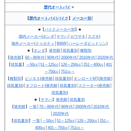
歴代オートバイ
>
【
歴代オートバイ/バイク
】
メーカー別
│
■【
バイクメーカー別
】■
国内メーカー
(
ホンダ
│
ヤマハ
│
カワサキ
│
スズキ
)
海外メーカー
(
ドゥカティ
│
BMW
│
ハーレーダビッドソン
)
■【
ホンダ
】
発売順
│
排気量別
│
種類別
【
発売順
】
60～80年代
│
90年代
│
2000年代
│
2010年代
│
2020年代
【
排気量
】
～50cc
│
51～125cc
│
126～250cc
│
251～400cc
│
401
～750cc
│
751cc～
【
種類別
】
ビジネス
(
発売順
│
排気量別
)│
オンロードMT
(
発売順
│
排気量別
)│
オフロード
(
発売順
│
排気量別
)│
スクーター
(
発売順
│
排気量別
)
■【
ヤマハ
】
発売順
│
排気量別
【
発売順
】
一覧
│
70～80年代
│
90年代
│
2000年代
│
2010年代
│
2020年代
【
排気量別
】
一覧
│
～50cc
│
51～125cc
│
126～250cc
│
251～
400cc
│
401～750cc
│
751cc～