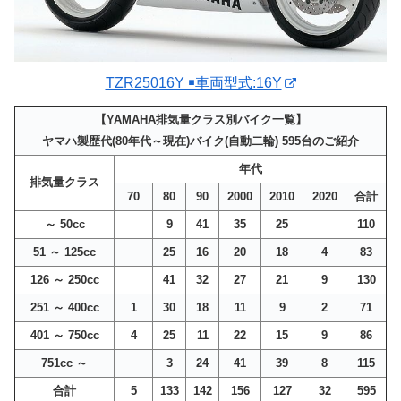
TZR25016Y ￭車両型式:16Y
【YAMAHA排気量クラス別バイク一覧】
ヤマハ製歴代(80年代～現在)バイク(自動二輪) 595台のご紹介
年代
排気量クラス
70
80
90
2000
2010
2020
合計
～ 50cc
9
41
35
25
110
51 ～ 125cc
25
16
20
18
4
83
126 ～ 250cc
41
32
27
21
9
130
251 ～ 400cc
1
30
18
11
9
2
71
401 ～ 750cc
4
25
11
22
15
9
86
751cc ～
3
24
41
39
8
115
合計
5
133
142
156
127
32
595