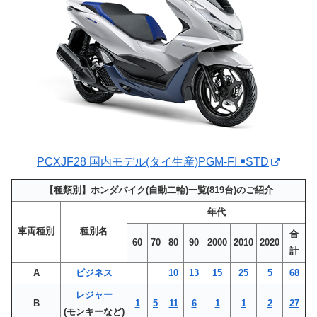
PCXJF28 国内モデル(タイ生産)PGM-FI ￭STD
【種類別】ホンダバイク(自動二輪)一覧(819台)のご紹介
年代
車両種別
種別名
合
60
70
80
90
2000
2010
2020
計
A
ビジネス
10
13
15
25
5
68
レジャー
B
1
5
11
6
1
1
2
27
(モンキーなど)