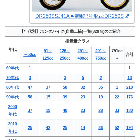
DR250SSJ41A ￭機種記号形式:DR250S
【年代別】ホンダバイク(自動二輪)一覧(820台)のご紹介
排気量クラス
年代
51～
126～
251～
401～
751cc
～50cc
合計
125cc
250cc
400cc
750cc
～
60年代
1
1
70年代
3
3
5
2
13
80年代
47
37
58
32
35
1
210
90年代
58
15
39
23
19
22
176
2000
37
19
40
23
28
33
180
年代
2010
25
42
25
14
36
52
194
年代