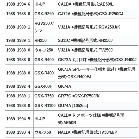
1988
1994
6
Hi-UP
CA1DA ￭機種記号形式:AE50/L
1988
1988
0
GSX-R250
GJ72A ￭機種記号形式:GSX-R250CJ
RGV250ガ
1988
1989
1
VJ21A ￭機種記号形式:RGV250J/K
ンマ
1988
1989
1
RH250
SJ11C ￭機種記号形式:RH250J
1988
1988
0
ウルフ250
VJ21A ￭機種記号形式:TV250J
1988
1988
0
GSX-R400
GK73A 丸目2灯 ￭機種記号形式:GSX-R400J
GK73A SPレーサー仕様丸目2灯 ￭機種記号
1988
1988
0
GSX-R400
形式:GSX-R400FJ
1988
1992
4
GSX400F
GK74A
1988
1989
1
GSX-R750
GR77C ￭GSX-R750J/K
1988
1988
0
GSX-R1100
GU74A [1052cc]
CA1DA R スポーツ仕様 ￭機種記号形
1989
1994
5
Hi-UP
式:AE50R
1989
1993
4
ウルフ50
NA11A ￭機種記号形式:TV50/M/P