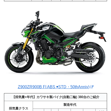
Z900ZR900B FI ABS ￭STD・50thAnniv)
【排気量×年代】カワサキ製バイク(自動二輪) 380台のご紹介
製造年代
排気量クラス