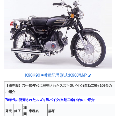
K90K90 ￭機種記号形式:K90J/M/P
【発売順】70～80年代に発売されたスズキ製バイク(自動二輪) 106台の
ご紹介
70年代に発売されたスズキ製バイク(自動二輪) 4台のご紹介
期
発売
終了
車種名
詳細
間