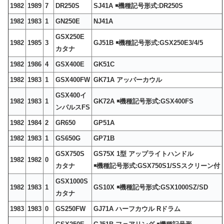
1982
1989
7
DR250S
SJ41A ￭機種記号形式:DR250S
1982
1983
1
GN250E
NJ41A
GSX250E
1982
1985
3
GJ51B ￭機種記号形式:GSX250E3/4/5
カタナ
1982
1986
4
GSX400E
GK51C
1982
1983
1
GSX400FW
GK71A アッパーカウル
GSX400イ
1982
1983
1
GK72A ￭機種記号形式:GSX400FS
ンパルスFS
1982
1984
2
GR650
GP51A
1982
1983
1
GS650G
GP71B
GSX750S
GS75X 1型 アップライトハンドル
1982
1982
0
カタナ
￭機種記号形式:GSX750S1/SSスクリーン付
GSX1000S
1982
1983
1
GS10X ￭機種記号形式:GSX1000SZ/SD
カタナ
1983
1983
0
GS250FW
GJ71A ハーフカウル Rドラム