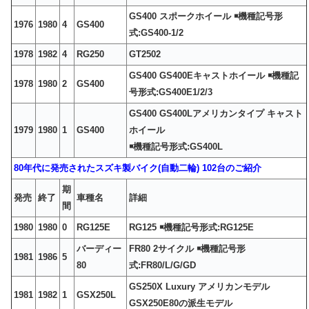
GS400 スポークホイール ￭機種記号形
1976
1980
4
GS400
式:GS400-1/2
1978
1982
4
RG250
GT2502
GS400 GS400Eキャストホイール ￭機種記
1978
1980
2
GS400
号形式:GS400E1/2/3
GS400 GS400Lアメリカンタイプ キャスト
1979
1980
1
GS400
ホイール
￭機種記号形式:GS400L
80年代に発売されたスズキ製バイク(自動二輪) 102台のご紹介
期
発売
終了
車種名
詳細
間
1980
1980
0
RG125E
RG125 ￭機種記号形式:RG125E
バーディー
FR80 2サイクル ￭機種記号形
1981
1986
5
80
式:FR80/L/G/GD
GS250X Luxury アメリカンモデル
1981
1982
1
GSX250L
GSX250E80の派生モデル