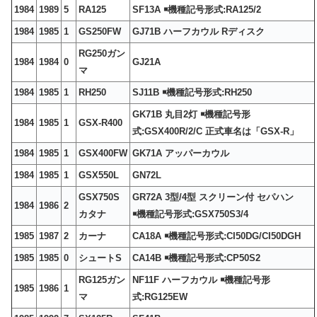
1984
1989
5
RA125
SF13A ￭機種記号形式:RA125/2
1984
1985
1
GS250FW
GJ71B ハーフカウル Rディスク
RG250ガン
1984
1984
0
GJ21A
マ
1984
1985
1
RH250
SJ11B ￭機種記号形式:RH250
GK71B 丸目2灯 ￭機種記号形
1984
1985
1
GSX-R400
式:GSX400R/2/C 正式車名は「GSX-R」
1984
1985
1
GSX400FW
GK71A アッパーカウル
1984
1985
1
GSX550L
GN72L
GSX750S
GR72A 3型/4型 スクリーン付 セパハン
1984
1986
2
カタナ
￭機種記号形式:GSX750S3/4
1985
1987
2
カーナ
CA18A ￭機種記号形式:CI50DG/CI50DGH
1985
1985
0
シュートS
CA14B ￭機種記号形式:CP50S2
RG125ガン
NF11F ハーフカウル ￭機種記号形
1985
1986
1
マ
式:RG125EW