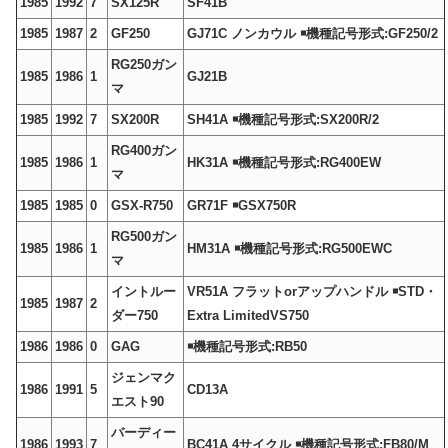
1985
1992
7
SX125R
SF41B
1985
1987
2
GF250
GJ71C ノンカウル ￭機種記号形式:GF250/2
RG250ガン
1985
1986
1
GJ21B
マ
1985
1992
7
SX200R
SH41A ￭機種記号形式:SX200R/2
RG400ガン
1985
1986
1
HK31A ￭機種記号形式:RG400EW
マ
1985
1985
0
GSX-R750
GR71F ￭GSX750R
RG500ガン
1985
1986
1
HM31A ￭機種記号形式:RG500EWC
マ
イントルー
VR51A フラットorアップハンドル ￭STD・
1985
1987
2
ダー750
Extra LimitedVS750
1986
1986
0
GAG
￭機種記号形式:RB50
ジェンマク
1986
1991
5
CD13A
エスト90
バーディー
1986
1993
7
BC41A 4サイクル ￭機種記号形式:FB80/M