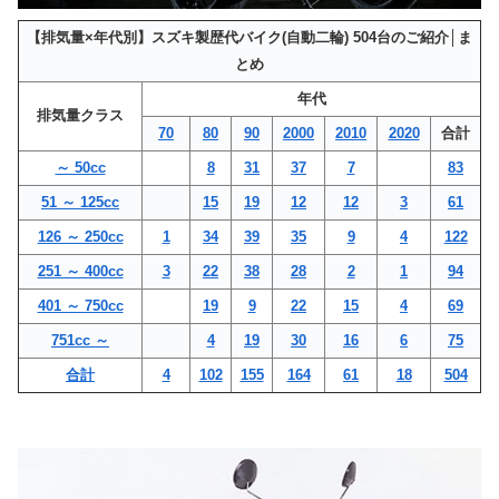
【排気量×年代別】スズキ製歴代バイク(自動二輪) 504台のご紹介│ま
とめ
年代
排気量クラス
70
80
90
2000
2010
2020
合計
～ 50cc
8
31
37
7
83
51 ～ 125cc
15
19
12
12
3
61
126 ～ 250cc
1
34
39
35
9
4
122
251 ～ 400cc
3
22
38
28
2
1
94
401 ～ 750cc
19
9
22
15
4
69
751cc ～
4
19
30
16
6
75
合計
4
102
155
164
61
18
504