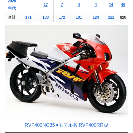
2020
17
7
4
4
14
46
年代
合計
171
130
172
101
124
122
820
RVF400NC35 ￭モデル名:RVF400RR