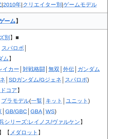
代
|
2010年
|
クリエイター別
|
ゲームモデル
ゲーム
】
ズ別
】■
】
スパロボ
│
ダム
】
レイカー
│
対戦格闘
│
無双
│
外伝
│
ガンダム
ネ
│
SDガンダム/Gジェネ
│
スパロボ
)
ードコア
】
│
プラモデル
(
一覧
│
キット
│
ユニット
)
覧
│
GB/GBC
│
GBA
│
WS
)
兵シリーズ:レイノス/ヴァルケン
】
】【
メダロット
】