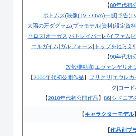
【
80年代初
ボトムズ
(
映像(TV・OVA)一覧
|
予告
(
T
太陽の牙ダグラム
(
プラモデル
|
資料
(
設定資
クロス
|
オーガス
|
パトレイバー
|
バイファム
|
エルガイム
|
ガルフォース
|
トップをねらえ!
|
【
90年代初
攻殻機動隊
|
エヴァンゲリオ
【
2000年代初公開作品
】
フリクリ
|
エウレカ
ク
|
コード
【
2010年代初公開作品
】
86
|
シドニア
【
キャラクターモデル
【
作品別プ