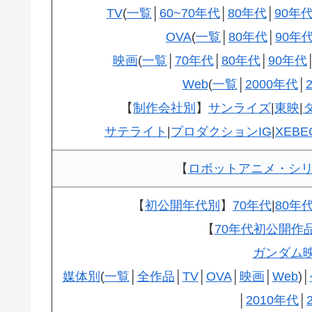
TV
(
一覧
│
60~70年代
│
80年代
│
90年
OVA
(
一覧
│
80年代
│
90年
映画
(
一覧
│
70年代
│
80年代
│
90年代
Web
(
一覧
│
2000年代
│
【
制作会社別
】
サンライズ
|
東映
|
サテライト
|
プロダクションIG
|
XEBE
【
ロボットアニメ・シ
【
初公開年代別
】
70年代
|
80年
【
70年代初公開作
ガンダム
媒体別
(
一覧
│
全作品
│
TV
│
OVA
│
映画
│
Web
)│
│
2010年代
│