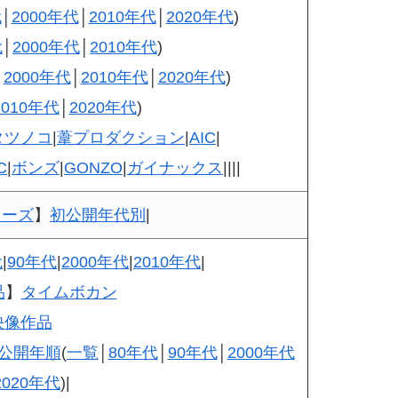
代
│
2000年代
│
2010年代
│
2020年代
)
代
│
2000年代
│
2010年代
)
│
2000年代
│
2010年代
│
2020年代
)
2010年代
│
2020年代
)
タツノコ
|
葦プロダクション
|
AIC
|
C
|
ボンズ
|
GONZO
|
ガイナックス
||||
リーズ
】
初公開年代別
|
代
|
90年代
|
2000年代
|
2010年代
|
品
】
タイムボカン
映像作品
公開年順
(
一覧
│
80年代
│
90年代
│
2000年代
2020年代
)|