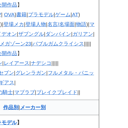
公開作品
】
V
|
OVA
)
書籍
|
プラモデル
|
ゲーム
|
AT
)
料
)|
登場メカ
|
登場人物
|
名言/名場面
|
物語
)|
マ
イデオン
|
ザブングル
|
ダンバイン
|
ガリアン
|
メガゾーン23
|
バブルガムクライシス
|||||
公開作品
】
ン
|
レイアース
|
ナデシコ
|||||
セブン
|
グレンラガン
|
フルメタル・パニッ
ギアス
|
の騎士
|
マブラブ
|
ブレイクブレイド
||
】
作品別
|
メーカー別
ラモデル
】