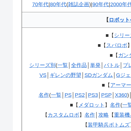
70年代
|
80年代
(
雑誌企画
)|
90年代
|
2000年
【
ロボット
■【
シリー
■【
スパロボ
■【
ガン
シリーズ別
(
一覧
│
全作品
│
単発
│
バトル
│
ブ
VS
│
ギレンの野望
│
SDガンダム
│
Gジェ
■【
アーマ
名作
(
一覧
│
PS
│
PS2
│
PS3
│
PSP
│
X360
)
■【
メダロット
】
名作
(
一
【
カスタムロボ
】
名作
│
攻略
【
重装機
【
装甲騎兵ボトムズ