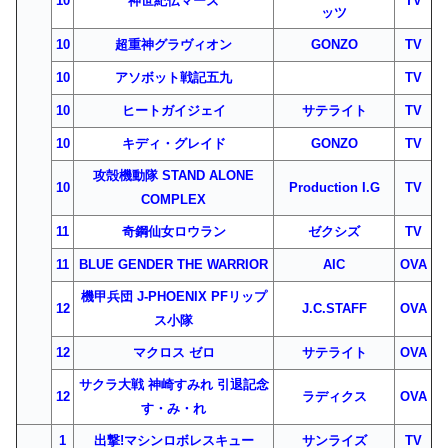
10
神世紀伝マーズ
TV
ッツ
10
超重神グラヴィオン
GONZO
TV
10
アソボット戦記五九
TV
10
ヒートガイジェイ
サテライト
TV
10
キディ・グレイド
GONZO
TV
攻殻機動隊 STAND ALONE
10
Production I.G
TV
COMPLEX
11
奇鋼仙女ロウラン
ゼクシズ
TV
11
BLUE GENDER THE WARRIOR
AIC
OVA
機甲兵団 J-PHOENIX PFリップ
12
J.C.STAFF
OVA
ス小隊
12
マクロス ゼロ
サテライト
OVA
サクラ大戦 神崎すみれ 引退記念
12
ラディクス
OVA
す・み・れ
1
出撃!マシンロボレスキュー
サンライズ
TV