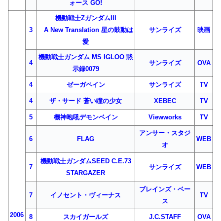
ォース GO!
機動戦士ΖガンダムIII
3
A New Translation 星の鼓動は
サンライズ
映画
愛
機動戦士ガンダム MS IGLOO 黙
4
サンライズ
OVA
示録0079
4
ゼーガペイン
サンライズ
TV
4
ザ・サード 蒼い瞳の少女
XEBEC
TV
5
機神咆吼デモンベイン
Viewworks
TV
アンサー・スタジ
6
FLAG
WEB
オ
機動戦士ガンダムSEED C.E.73
7
サンライズ
WEB
STARGAZER
ブレインズ・ベー
7
イノセント・ヴィーナス
TV
ス
2006
8
スカイガールズ
J.C.STAFF
OVA