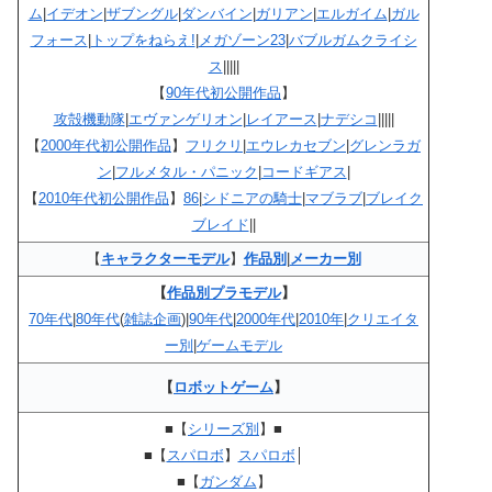
ム
|
イデオン
|
ザブングル
|
ダンバイン
|
ガリアン
|
エルガイム
|
ガル
フォース
|
トップをねらえ!
|
メガゾーン23
|
バブルガムクライシ
ス
|||||
【
90年代初公開作品
】
攻殻機動隊
|
エヴァンゲリオン
|
レイアース
|
ナデシコ
|||||
【
2000年代初公開作品
】
フリクリ
|
エウレカセブン
|
グレンラガ
ン
|
フルメタル・パニック
|
コードギアス
|
【
2010年代初公開作品
】
86
|
シドニアの騎士
|
マブラブ
|
ブレイク
ブレイド
||
【
キャラクターモデル
】
作品別
|
メーカー別
【
作品別プラモデル
】
70年代
|
80年代
(
雑誌企画
)|
90年代
|
2000年代
|
2010年
|
クリエイタ
ー別
|
ゲームモデル
【
ロボットゲーム
】
■【
シリーズ別
】■
■【
スパロボ
】
スパロボ
│
■【
ガンダム
】