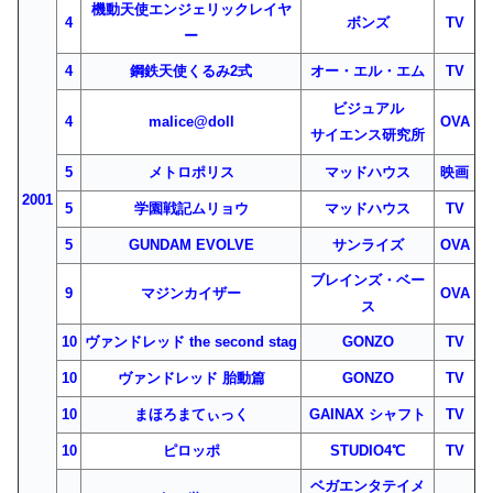
機動天使エンジェリックレイヤ
4
ボンズ
TV
ー
4
鋼鉄天使くるみ2式
オー・エル・エム
TV
ビジュアル
4
malice@doll
OVA
サイエンス研究所
5
メトロポリス
マッドハウス
映画
2001
5
学園戦記ムリョウ
マッドハウス
TV
5
GUNDAM EVOLVE
サンライズ
OVA
ブレインズ・ベー
9
マジンカイザー
OVA
ス
10
ヴァンドレッド the second stag
GONZO
TV
10
ヴァンドレッド 胎動篇
GONZO
TV
10
まほろまてぃっく
GAINAX シャフト
TV
10
ピロッポ
STUDIO4℃
TV
ベガエンタテイメ