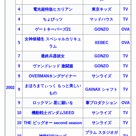
4
電光超特急ヒカリアン
東京キッズ
TV
4
ちょびっツ
マッドハウス
TV
4
ゲートキーパーズ21
GONZO
OVA
女神候補生 スペシャルカリキュ
5
XEBEC
OVA
ラム
7
最終兵器彼女
GONZO
TV
9
ヴァンドレッド 激闘篇
GONZO
TV
9
OVERMANキングゲイナー
サンライズ
TV
まほろまてぃっく もっと美しい
2002
9
GAINAX シャフト
TV
もの
9
ロックマン 星に願いを
葦プロダクション
OVA
10
機動戦士ガンダムSEED
サンライズ
TV
10
THE ビッグオー second season
サンライズ
TV
プラム スタジオガ