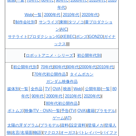
映画
(
一覧
│
70年代
│
80年代
│
90年代
│
2000年代
│
2010年代
│
2020
年代
)
Web
(
一覧
│
2000年代
│
2010年代
│
2020年代
)
【
制作会社別
】
サンライズ
|
東映
|
タツノコ
|
葦プロダクショ
ン
|
AIC
|
サテライト
|
プロダクションIG
|
XEBEC
|
ボンズ
|
GONZO
|
ガイナ
ックス
||||
【
ロボットアニメ・シリーズ
】
初公開年代別
|
【
初公開年代別
】
70年代
|
80年代
|
90年代
|
2000年代
|
2010年代
|
【
70年代初公開作品
】
タイムボカン
ガンダム映像作品
媒体別
(
一覧
│
全作品
│
TV
│
OVA
│
映画
│
Web
)│
公開年順
(
一覧
│
80
年代
│
90年代
│
2000年代
│
2010年代
│
2020年代
)|
【
80年代初公開作品
】
ボトムズ
(
映像(TV・OVA)一覧
|
予告
(
TV
|
OVA
)
書籍
|
プラモデル
|
ゲーム
|
AT
)
太陽の牙ダグラム
(
プラモデル
|
資料
(
設定資料
)|
登場メカ
|
登場人
物
|
名言/名場面
|
物語
)|
マクロス
|
オーガス
|
パトレイバー
|
バイファ