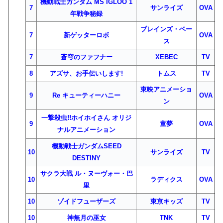
機動戦士ガンダム MS IGLOO 1
7
サンライズ
OVA
年戦争秘録
ブレインズ・ベー
7
新ゲッターロボ
OVA
ス
7
蒼穹のファフナー
XEBEC
TV
8
アズサ、お手伝いします!
トムス
TV
東映アニメーショ
9
Re キューティーハニー
OVA
ン
一撃殺虫!!ホイホイさん オリジ
9
童夢
OVA
ナルアニメーション
機動戦士ガンダムSEED
10
サンライズ
TV
DESTINY
サクラ大戦 ル・ヌーヴォー・巴
10
ラディクス
OVA
里
10
ゾイドフューザーズ
東京キッズ
TV
10
神無月の巫女
TNK
TV