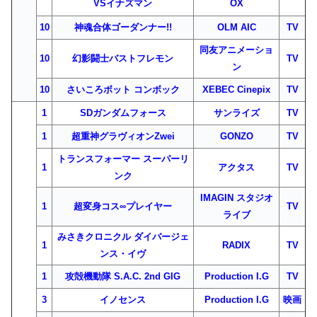
VSイナズマン
OX
10
神魂合体ゴーダンナー!!
OLM AIC
TV
同友アニメーショ
10
幻影闘士バストフレモン
TV
ン
10
さいころボット コンボック
XEBEC Cinepix
TV
1
SDガンダムフォース
サンライズ
TV
1
超重神グラヴィオンZwei
GONZO
TV
トランスフォーマー スーパーリ
1
アクタス
TV
ンク
IMAGIN スタジオ
1
超変身コス∞プレイヤー
TV
ライブ
みさきクロニクル ダイバージェ
1
RADIX
TV
ンス・イヴ
1
攻殻機動隊 S.A.C. 2nd GIG
Production I.G
TV
3
イノセンス
Production I.G
映画