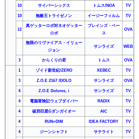
10
サイバーシックス
トムス/NOA
TV
10
無敵王トライゼノン
イージーフィルム
TV
真ゲッターロボ対ネオゲッター
ブレインズ・ベー
12
OVA
ロボ
ス
無限のリヴァイアス・イリュー
サンライズ
WEB
ジョン
3
からくりの君
トムス
OVA
1
ゾイド新世紀/ZERO
XEBEC
TV
3
Z.O.E 2167 IDOLO
サンライズ
OVA
4
Z.O.E Dolores, i
サンライズ
TV
4
電脳冒険記ウェブダイバー
RADIX
TV
4
破邪巨星Gダンガイオー
AIC
TV
4
RUN=DIM
IDEA FACTORY
TV
4
ジーンシャフト
サテライト
TV