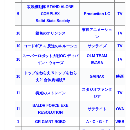
攻殻機動隊 STAND ALONE
9
COMPLEX
Production I.G
TV
Solid State Society
東映アニメーショ
10
銀色のオリンシス
TV
ン
10
コードギアス 反逆のルルーシュ
サンライズ
TV
スーパーロボット大戦OG ディバ
OLM TEAM
10
TV
イン・ウォーズ
IWASA
トップをねらえ!&トップをねら
10
GAINAX
映画
え2! 合体劇場版!!
スタジオファンタ
11
奏光のストレイン
TV
ジア
BALDR FORCE EXE
11
サテライト
OVA
RESOLUTION
1
GR GIANT ROBO
A・C・G・T
WEB