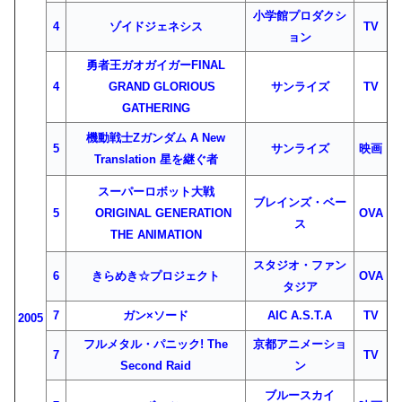
小学館プロダクシ
4
ゾイドジェネシス
TV
ョン
勇者王ガオガイガーFINAL
4
GRAND GLORIOUS
サンライズ
TV
GATHERING
機動戦士Ζガンダム A New
5
サンライズ
映画
Translation 星を継ぐ者
スーパーロボット大戦
ブレインズ・ベー
5
ORIGINAL GENERATION
OVA
ス
THE ANIMATION
スタジオ・ファン
6
きらめき☆プロジェクト
OVA
タジア
7
ガン×ソード
AIC A.S.T.A
TV
2005
フルメタル・パニック! The
京都アニメーショ
7
TV
Second Raid
ン
ブルースカイ