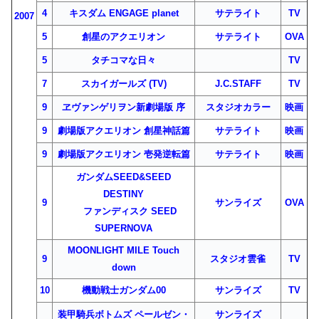
4
キスダム ENGAGE planet
サテライト
TV
2007
5
創星のアクエリオン
サテライト
OVA
5
タチコマな日々
TV
7
スカイガールズ (TV)
J.C.STAFF
TV
9
ヱヴァンゲリヲン新劇場版 序
スタジオカラー
映画
9
劇場版アクエリオン 創星神話篇
サテライト
映画
9
劇場版アクエリオン 壱発逆転篇
サテライト
映画
ガンダムSEED&SEED
DESTINY
9
サンライズ
OVA
ファンディスク SEED
SUPERNOVA
MOONLIGHT MILE Touch
9
スタジオ雲雀
TV
down
10
機動戦士ガンダム00
サンライズ
TV
装甲騎兵ボトムズ ペールゼン・
サンライズ