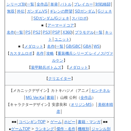
シリーズ別
(
一覧
│
全作品
│
単発
│
バトル
│
ブレイカー
│
対戦格闘
│
無双
│
外伝
│
ガンダムVS
│
ギレンの野望
│
SDガンダム
│
Gジェネ
│
SDガンダム/Gジェネ
│
スパロボ
)
■【
アーマードコア
】
名作
(
一覧
│
PS
│
PS2
│
PS3
│
PSP
│
X360
)│
プラモデル
(
一覧
│
キッ
ト
│
ユニット
)
■【
メダロット
】
名作
(
一覧
│
GB/GBC
│
GBA
│
WS
)
【
カスタムロボ
】
名作
│
攻略
【
重装機兵シリーズ:レイノス/ヴァ
ルケン
】
【
装甲騎兵ボトムズ
】【
メダロット
】
【
クリエイター
】
【メカニックデザイン】カトキハジメ（アニメ│
センチネル
│
MG Ver.Ka
│
書籍
│）山根 公利（
全作品
）
【キャラクターデザイン】安彦良和（
オリジンMS
）│
美樹本晴
彦
│
■■│
コペンギンTOP
>
ゲーム
│
ホビー
│
書籍・マンガ
│■■
●
ゲームTOP
>
ランキング
│
傑作・名作
│
機種別
│
ジャンル別