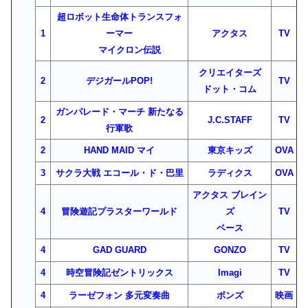
超ロボット生命体トランスフォ
1
ーマー
アクタス
TV
マイクロン伝説
クリエイターズ
2
デジガールPOP!
TV
ドット・コム
ガンパレード・マーチ 新たなる
2
J.C.STAFF
TV
行軍歌
2
HAND MAID マイ
東京キッズ
OVA
3
サクラ大戦 エコール・ド・巴里
ラディクス
OVA
アクタス ブレイン
4
冒険遊記プラスターワールド
ズ
TV
ベース
4
GAD GUARD
GONZO
TV
4
時空冒険記ゼントリックス
Imagi
TV
4
ラーゼフォン 多元変奏曲
ボンズ
映画