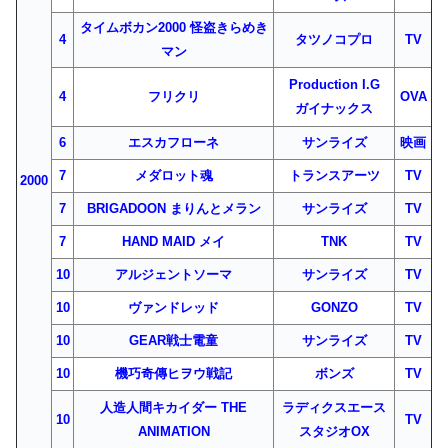
タイムボカン2000 怪盗きらめき
4
タツノコプロ
TV
マン
Production I.G
4
フリクリ
OVA
ガイナックス
6
エスカフローネ
サンライズ
映画
7
メダロット魂
トランスアーツ
TV
2000
7
BRIGADOON まりんとメラン
サンライズ
TV
7
HAND MAID メイ
TNK
TV
10
アルジェントソーマ
サンライズ
TV
10
ヴァンドレッド
GONZO
TV
10
GEAR戦士電童
サンライズ
TV
10
機巧奇傳ヒヲウ戦記
ボンズ
TV
人造人間キカイダー THE
ラディクスエース
10
TV
ANIMATION
スタジオOX