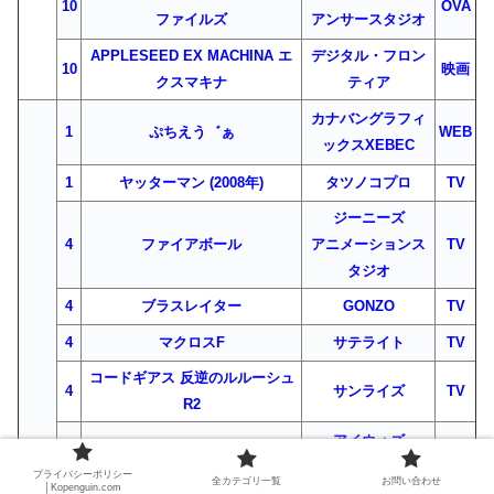
10
OVA
ファイルズ
アンサースタジオ
APPLESEED EX MACHINA エ
デジタル・フロン
10
映画
クスマキナ
ティア
カナバングラフィ
1
ぷちえう゛ぁ
WEB
ックスXEBEC
1
ヤッターマン (2008年)
タツノコプロ
TV
ジーニーズ
4
ファイアボール
アニメーションス
TV
タジオ
4
ブラスレイター
GONZO
TV
4
マクロスF
サテライト
TV
コードギアス 反逆のルルーシュ
4
サンライズ
TV
R2
アイウォズ
5
マックロッスfufonfia
WEB
ア・バレリーナ
プライバシーポリシー
全カテゴリ一覧
お問い合わせ
│Kopenguin.com