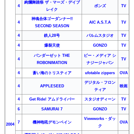
絢爛舞踏祭 ザ・マーズ・デイブ
4
ボンズ
TV
レイク
神魂合体ゴーダンナー!!
4
AIC A.S.T.A
TV
SECOND SEASON
4
鉄人28号
パルムスタジオ
TV
4
爆裂天使
GONZO
TV
パンダーゼット THE
ビー・メディア シ
4
TV
ROBONIMATION
ナジージャパン
4
蒼い海のトリスティア
ufotable zippers
OVA
デジタル・フロン
4
APPLESEED
映画
ティア
4
Get Ride! アムドライバー
スタジオディーン
TV
6
SAMURAI 7
GONZO
TV
Viewworks・ダッ
7
機神咆吼デモンベイン
OVA
2004
ク