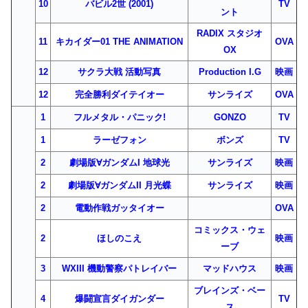
10
バビル2世 (2001)
TV
ント
RADIX スタジオ
11
キカイダー01 THE ANIMATION
OVA
OX
12
サクラ大戦 活動写真
Production I.G
映画
12
完全勝利ダイテイオー
サンライズ
OVA
1
フルメタル・パニック!
GONZO
TV
1
ラーゼフォン
ボンズ
TV
2
劇場版∀ガンダムI 地球光
サンライズ
映画
2
劇場版∀ガンダムII 月光蝶
サンライズ
映画
2
電動作戦ガッタイオー
OVA
コミックス・ウェ
2
ほしのこえ
映画
ーブ
3
WXIII 機動警察パトレイバー
マッドハウス
映画
ブレインズ・ベー
4
爆闘宣言ダイガンダー
TV
ス