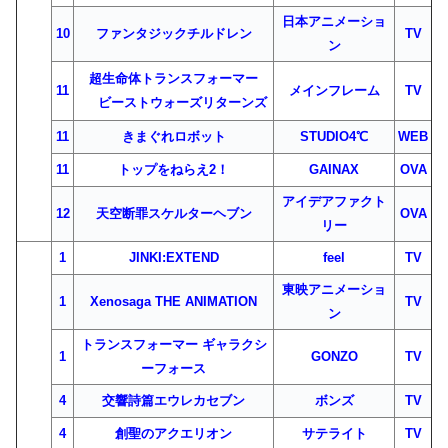
日本アニメーショ
10
ファンタジックチルドレン
TV
ン
超生命体トランスフォーマー
11
メインフレーム
TV
ビーストウォーズリターンズ
11
きまぐれロボット
STUDIO4℃
WEB
11
トップをねらえ2！
GAINAX
OVA
アイデアファクト
12
天空断罪スケルターヘブン
OVA
リー
1
JINKI:EXTEND
feel
TV
東映アニメーショ
1
Xenosaga THE ANIMATION
TV
ン
トランスフォーマー ギャラクシ
1
GONZO
TV
ーフォース
4
交響詩篇エウレカセブン
ボンズ
TV
4
創聖のアクエリオン
サテライト
TV