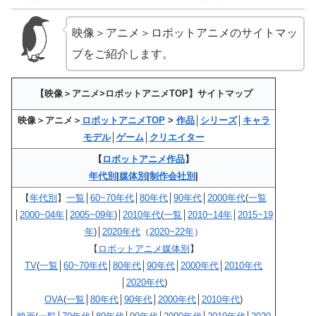
映像＞アニメ＞ロボットアニメのサイトマッ
プをご紹介します。
【映像＞アニメ>ロボットアニメTOP】サイトマップ
映像＞アニメ＞
ロボットアニメTOP
>
作品
│
シリーズ
│
キャラ
モデル
│
ゲーム
│
クリエイター
【
ロボットアニメ作品
】
年代別
|
媒体別
|
制作会社別
|
【
年代別
】
一覧
│
60~70年代
│
80年代
│
90年代
│
2000年代
(
一覧
│
2000~04年
│
2005~09年
)│
2010年代
(
一覧
│
2010~14年
│
2015~19
年
)│
2020年代
（
2020~22年
）
【
ロボットアニメ媒体別
】
TV
(
一覧
│
60~70年代
│
80年代
│
90年代
│
2000年代
│
2010年代
│
2020年代
)
OVA
(
一覧
│
80年代
│
90年代
│
2000年代
│
2010年代
)