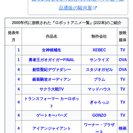
品通販の駿河屋
2000年代に放映された『ロボットアニメ一覧』(222本)のご紹介
発表年
放映
作品名
制作会社
月
媒体
1
女神候補生
XEBEC
TV
1
勇者王ガオガイガーFINAL
サンライズ
OVA
4
創世聖紀デヴァダシー
スタジオガゼル
OVA
4
銀装騎攻オーディアン
プラム
TV
4
サクラ大戦TV
マッドハウス
TV
トランスフォーマー カーロボッ
4
ぎゃろっぷ
TV
ト
4
ゲートキーパーズ
GONZO
TV
ワーナー・ブラザ
4
アイアンジャイアント
映画
ース