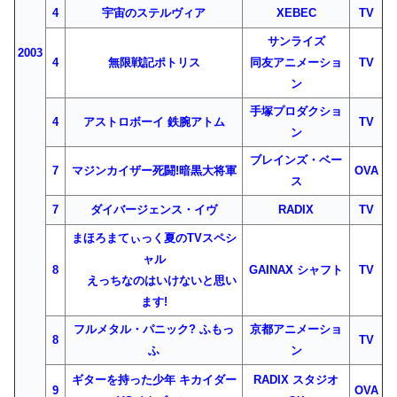
4
宇宙のステルヴィア
XEBEC
TV
サンライズ
2003
4
無限戦記ポトリス
同友アニメーショ
TV
ン
手塚プロダクショ
4
アストロボーイ 鉄腕アトム
TV
ン
ブレインズ・ベー
7
マジンカイザー死闘!暗黒大将軍
OVA
ス
7
ダイバージェンス・イヴ
RADIX
TV
まほろまてぃっく夏のTVスペシ
ャル
8
GAINAX シャフト
TV
えっちなのはいけないと思い
ます!
フルメタル・パニック? ふもっ
京都アニメーショ
8
TV
ふ
ン
ギターを持った少年 キカイダー
RADIX スタジオ
9
OVA