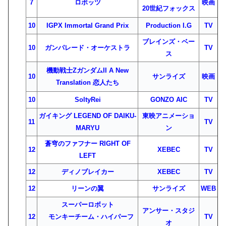
7
ロボッツ
映画
20世紀フォックス
10
IGPX Immortal Grand Prix
Production I.G
TV
ブレインズ・ベー
10
ガンパレード・オーケストラ
TV
ス
機動戦士ΖガンダムII A New
10
サンライズ
映画
Translation 恋人たち
10
SoltyRei
GONZO AIC
TV
ガイキング LEGEND OF DAIKU-
東映アニメーショ
11
TV
MARYU
ン
蒼穹のファフナー RIGHT OF
12
XEBEC
TV
LEFT
12
ディノブレイカー
XEBEC
TV
12
リーンの翼
サンライズ
WEB
スーパーロボット
アンサー・スタジ
12
モンキーチーム・ハイパーフ
TV
オ