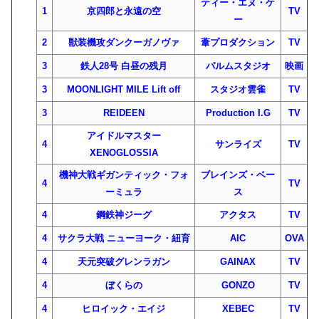
ティー・エヌ・ケ
1
京四郎と永遠の空
TV
ー
2
獣装機攻ダンクーガノヴァ
葦プロダクション
TV
3
鉄人28号 白昼の残月
パルムスタジオ
映画
3
MOONLIGHT MILE Lift off
スタジオ雲雀
TV
3
REIDEEN
Production I.G
TV
アイドルマスター
4
サンライズ
TV
XENOGLOSSIA
機神大戦ギガンティック・フォ
ブレインズ・ベー
4
TV
ーミュラ
ス
4
鋼鉄神ジーグ
アクタス
TV
4
サクラ大戦 ニューヨーク・紐育
AIC
OVA
4
天元突破グレンラガン
GAINAX
TV
4
ぼくらの
GONZO
TV
4
ヒロイック・エイジ
XEBEC
TV