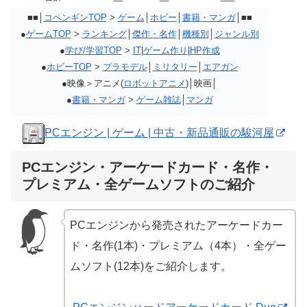
■■│
コペンギンTOP
>
ゲーム
│
ホビー
│
書籍・マンガ
│■■
●
ゲームTOP
>
ランキング
│
傑作・名作
│
機種別
│
ジャンル別
●
学び/学習TOP
>
IT
|
ゲーム作り
|
HP作成
●
ホビーTOP
>
プラモデル
│
ミリタリー
│
エアガン
●映像＞アニメ(
ロボットアニメ
)│映画│
●
書籍・マンガ
>
ゲーム雑誌
│
マンガ
PCエンジン | ゲーム | 中古・新品通販の駿河屋
PCエンジン・アーケードカード・名作・
プレミアム・全ゲームソフトのご紹介
PCエンジンから発売されたアーケードカー
ド・名作(1本)・プレミアム（4本）・全ゲー
ムソフト(12本)をご紹介します。