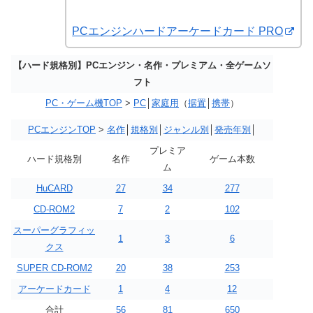
PCエンジンハードアーケードカード PRO
【ハード規格別】PCエンジン・名作・プレミアム・全ゲームソ
フト
PC・ゲーム機TOP
>
PC
│
家庭用
（
据置
│
携帯
）
PCエンジンTOP
>
名作
│
規格別
│
ジャンル別
│
発売年別
│
プレミア
ハード規格別
名作
ゲーム本数
ム
HuCARD
27
34
277
CD-ROM2
7
2
102
スーパーグラフィッ
1
3
6
クス
SUPER CD-ROM2
20
38
253
アーケードカード
1
4
12
合計
56
81
650