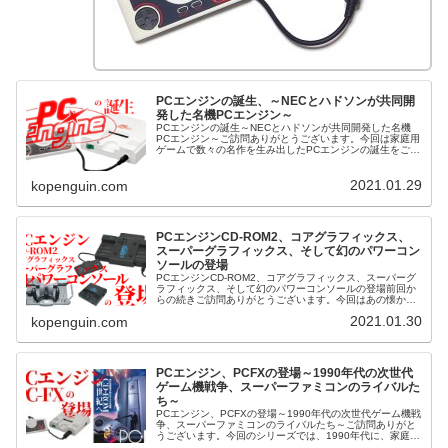
PCエンジンの誕生、～NECとハドソンが共同開
発した名機PCエンジン～
PCエンジンの誕生～NECとハドソンが共同開発した名機
PCエンジン～ご訪問ありがとうございます。今回は家庭用
ゲームで数々の名作を生み出したPCエンジンの誕生をご紹
介させて頂きます。Youtubeにもこの記事の動画が公開さ
れていますのでご興味...
2021.01.29
kopenguin.com
PCエンジンCD-ROM2、コアグラフィックス、
スーパーグラフィックス、そして幻のパワーコン
ソールの登場
PCエンジンCD-ROM2、コアグラフィックス、スーパーグ
ラフィックス、そして幻のパワーコンソールの登場前回か
らの続きご訪問ありがとうございます。今回はあの懐かし
いPCエンジンCD-ROM2やコアグラフィックス、スーパー
2021.01.30
kopenguin.com
グラフィックス、そし...
PCエンジン、PCFXの登場～1990年代の次世代
ゲーム機戦争、スーパーファミコンのライバルた
ち～
PCエンジン、PCFXの登場～1990年代の次世代ゲーム機戦
争、スーパーファミコンのライバルたち～ご訪問ありがと
うございます。今回のシリーズでは、1990年代に、家庭用
ゲーム市場で数々の競争を繰り広げた、スーパーファミコ