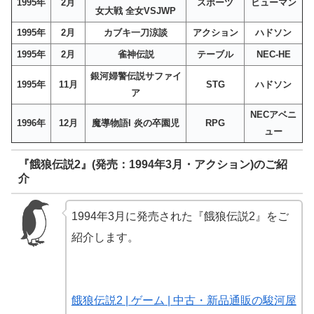
1995年
2月
スポーツ
ヒューマン
女大戦 全女VSJWP
1995年
2月
カブキ一刀涼談
アクション
ハドソン
1995年
2月
雀神伝説
テーブル
NEC-HE
銀河婦警伝説サファイ
1995年
11月
STG
ハドソン
ア
NECアベニ
1996年
12月
魔導物語I 炎の卒園児
RPG
ュー
『餓狼伝説2』(発売：1994年3月・アクション)のご紹
介
1994年3月に発売された『餓狼伝説2』をご
紹介します。
餓狼伝説2 | ゲーム | 中古・新品通販の駿河屋