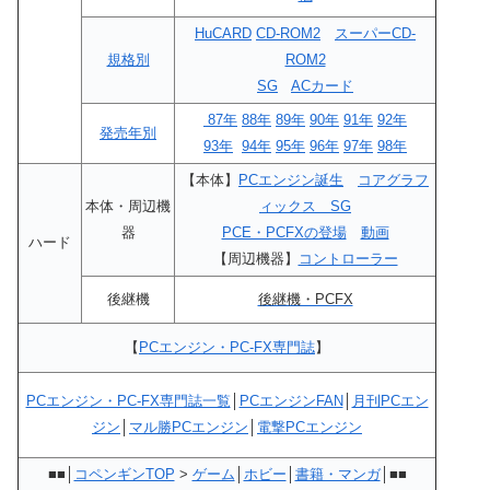
HuCARD
CD-ROM2
スーパーCD-
規格別
ROM2
SG
ACカード
87年
88年
89年
90年
91年
92年
発売年別
93年
94年
95年
96年
97年
98年
【本体】
PCエンジン誕生
コアグラフ
本体・周辺機
ィックス SG
器
PCE・PCFXの登場
動画
ハード
【周辺機器】
コントローラー
後継機
後継機・PCFX
【
PCエンジン・PC-FX専門誌
】
PCエンジン・PC-FX専門誌一覧
│
PCエンジンFAN
│
月刊PCエン
ジン
│
マル勝PCエンジン
│
電撃PCエンジン
■■│
コペンギンTOP
>
ゲーム
│
ホビー
│
書籍・マンガ
│■■