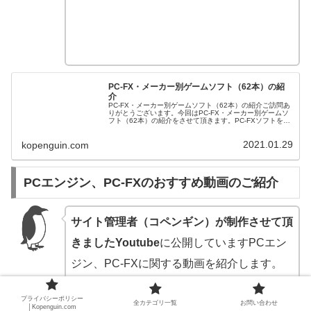
PC-FX・メーカー別ゲームソフト（62本）の紹
介
PC-FX・メーカー別ゲームソフト（62本）の紹介ご訪問あ
りがとうございます。今回はPC-FX・メーカー別ゲームソ
フト（62本）の紹介をさせて頂きます。PC-FXソフトを発
売してメーカーは？PC-FXソフトの発売もとは、PCエンジ
ンでコンビ...
2021.01.29
kopenguin.com
PCエンジン、PC-FXのおすすめ動画のご紹介
サイト管理者（コペンギン）が制作させて頂
きましたYoutube
に公開していますPCエン
ジン、PC-FXに関する動画を紹介します。
プライバシーポリシー
PCエンジン・PX-FXに関する動画のご紹介 ～PC
全カテゴリ一覧
お問い合わせ
│Kopenguin.com
エンジンの誕生・CD-ROM、名作ゲームなど～