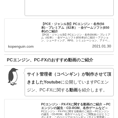
【PCE・ジャンル別】PCエンジン・名作(56
本)・プレミアム（82本）・全ゲームソフト(650
本)のご紹介
【PCE・ジャンル別】PCエンジン・名作(56本)・プレミア
ム（82本）・全ゲームソフト(650本)のご紹介～アクショ
ン、シューティング、RPG、シミュレーション、アドベン
チャーゲームなど～ご訪問ありがとうございます。今回は
2021.01.30
kopenguin.com
PCエンジン・名...
PCエンジン、PC-FXのおすすめ動画のご紹介
サイト管理者（コペンギン）が制作させて頂
きましたYoutube
に公開していますPCエン
ジン、PC-FXに関する
動画
を紹介します。
PCエンジン・PX-FXに関する動画のご紹介 ～PC
エンジンの誕生・CD-ROM、名作ゲームなど～
PCエンジン・PX-FXに関する動画のご紹介～PCエンジン
の誕生・CD-ROM、名作ゲームなど～ご閲覧ありがとうご
ざいます。このページではコペンギン（サイト管理者）が