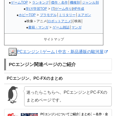
●
ゲームTOP
>
ランキング
│
傑作・名作
│
機種別
│
ジャンル別
●
学び/学習TOP
>
IT
|
ゲーム作り
|
HP作成
●
ホビーTOP
>
プラモデル
│
ミリタリー
│
エアガン
●映像＞アニメ(
ロボットアニメ
)│映画│
●
書籍・マンガ
>
ゲーム雑誌
│
マンガ
サイトマップ
PCエンジン | ゲーム | 中古・新品通販の駿河屋
PCエンジン関連ページのご紹介
PCエンジン、PC-FXのまとめ
迷ったらこちらへ、PCエンジンとPC-FXの
まとめページです。
PCエンジンについてご紹介│まとめ│～名作・全