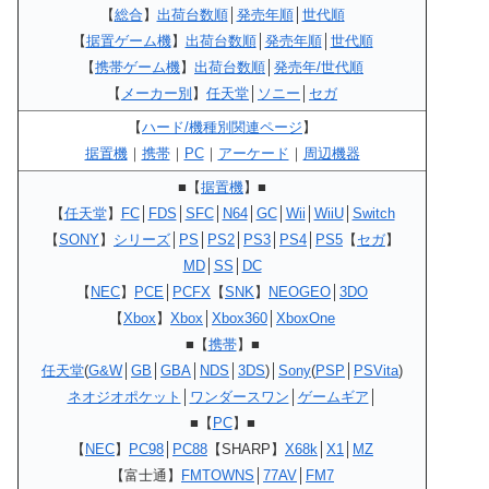
【
総合
】
出荷台数順
│
発売年順
│
世代順
【
据置ゲーム機
】
出荷台数順
│
発売年順
│
世代順
【
携帯ゲーム機
】
出荷台数順
│
発売年/世代順
【
メーカー別
】
任天堂
│
ソニー
│
セガ
【
ハード/機種別関連ページ
】
据置機
｜
携帯
｜
PC
｜
アーケード
｜
周辺機器
■【
据置機
】■
【
任天堂
】
FC
│
FDS
│
SFC
│
N64
│
GC
│
Wii
│
WiiU
│
Switch
【
SONY
】
シリーズ
│
PS
│
PS2
│
PS3
│
PS4
│
PS5
【
セガ
】
MD
│
SS
│
DC
【
NEC
】
PCE
│
PCFX
【
SNK
】
NEOGEO
│
3DO
【
Xbox
】
Xbox
│
Xbox360
│
XboxOne
■【
携帯
】■
任天堂
(
G&W
│
GB
│
GBA
│
NDS
│
3DS
)│
Sony
(
PSP
│
PSVita
)
ネオジオポケット
│
ワンダースワン
│
ゲームギア
│
■【
PC
】■
【
NEC
】
PC98
│
PC88
【SHARP】
X68k
│
X1
│
MZ
【富士通】
FMTOWNS
│
77AV
│
FM7