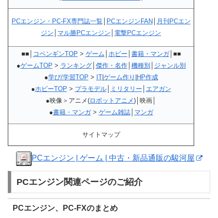
PCエンジン・PC-FX専門誌一覧
│
PCエンジンFAN
│
月刊PCエン
ジン
│
マル勝PCエンジン
│
電撃PCエンジン
■■│
コペンギンTOP
>
ゲーム
│
ホビー
│
書籍・マンガ
│■■
●
ゲームTOP
>
ランキング
│
傑作・名作
│
機種別
│
ジャンル別
●
学び/学習TOP
>
IT
|
ゲーム作り
|
HP作成
●
ホビーTOP
>
プラモデル
│
ミリタリー
│
エアガン
●映像＞アニメ(
ロボットアニメ
)│映画│
●
書籍・マンガ
>
ゲーム雑誌
│
マンガ
サイトマップ
PCエンジン | ゲーム | 中古・新品通販の駿河屋
PCエンジン関連ページのご紹介
PCエンジン、PC-FXのまとめ