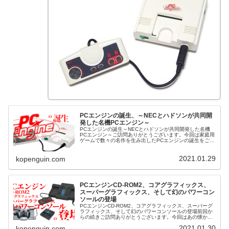
PCエンジンの誕生、～NECとハドソンが共同開
発した名機PCエンジン～
PCエンジンの誕生～NECとハドソンが共同開発した名機
PCエンジン～ご訪問ありがとうございます。今回は家庭用
ゲームで数々の名作を生み出したPCエンジンの誕生をご紹
介させて頂きます。Youtubeにもこの記事の動画が公開さ
れていますのでご興味...
2021.01.29
kopenguin.com
PCエンジンCD-ROM2、コアグラフィックス、
スーパーグラフィックス、そして幻のパワーコン
ソールの登場
PCエンジンCD-ROM2、コアグラフィックス、スーパーグ
ラフィックス、そして幻のパワーコンソールの登場前回か
らの続きご訪問ありがとうございます。今回はあの懐かし
いPCエンジンCD-ROM2やコアグラフィックス、スーパー
2021.01.30
kopenguin.com
グラフィックス、そし...