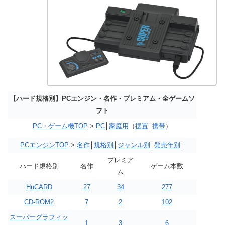
【ハード規格別】PCエンジン・名作・プレミアム・全ゲームソ
フト
PC・ゲーム機TOP
>
PC
│
家庭用
（
据置
│
携帯
）
PCエンジンTOP
>
名作
│
規格別
│
ジャンル別
│
発売年別
│
プレミア
ハード規格別
名作
ゲーム本数
ム
HuCARD
27
34
277
CD-ROM2
7
2
102
スーパーグラフィッ
1
3
6