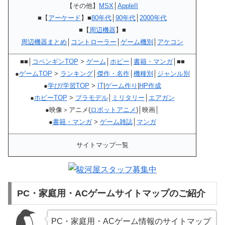
【その他】
MSX
│
AppleII
■【
アーケード
】■
80年代
│
90年代
│
2000年代
■【
周辺機器
】■
周辺機器まとめ
│
コントローラー
│
ゲーム機別
│
アケコン
■■│
コペンギンTOP
>
ゲーム
│
ホビー
│
書籍・マンガ
│■■
●
ゲームTOP
>
ランキング
│
傑作・名作
│
機種別
│
ジャンル別
●
学び/学習TOP
>
IT
|
ゲーム作り
|
HP作成
●
ホビーTOP
>
プラモデル
│
ミリタリー
│
エアガン
●映像＞アニメ(
ロボットアニメ
)│映画│
●
書籍・マンガ
>
ゲーム雑誌
│
マンガ
サイトマップ一覧
PC・家庭用・ACゲームサイトマップのご紹介
PC・家庭用・ACゲーム情報のサイトマップ