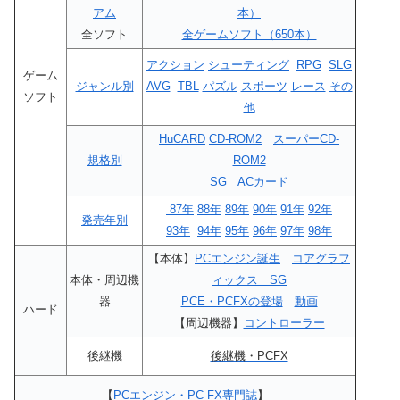
アム
本）
全ソフト
全ゲームソフト（650本）
アクション
シューティング
RPG
SLG
ゲーム
ジャンル別
AVG
TBL
パズル
スポーツ
レース
その
ソフト
他
HuCARD
CD-ROM2
スーパーCD-
規格別
ROM2
SG
ACカード
87年
88年
89年
90年
91年
92年
発売年別
93年
94年
95年
96年
97年
98年
【本体】
PCエンジン誕生
コアグラフ
本体・周辺機
ィックス SG
器
PCE・PCFXの登場
動画
ハード
【周辺機器】
コントローラー
後継機
後継機・PCFX
【
PCエンジン・PC-FX専門誌
】