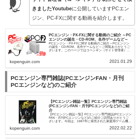
きましたYoutube
に公開していますPCエン
ジン、PC-FXに関する動画を紹介します。
PCエンジン・PX-FXに関する動画のご紹介 ～PC
エンジンの誕生・CD-ROM、名作ゲームなど～
PCエンジン・PX-FXに関する動画のご紹介～PCエンジン
の誕生・CD-ROM、名作ゲームなど～ご閲覧ありがとうご
ざいます。このページではコペンギン（サイト管理者）が
Youtubeに公開させて頂きました、PCエンジン・PX-FXに
関する動画...
2021.01.29
kopenguin.com
PCエンジン専門雑誌(PCエンジンFAN・月刊
PCエンジンなど)のご紹介
【PCエンジン雑誌一覧】PCエンジン専門雑誌
(PCエンジンFAN・月刊PCエンジンなど)のご紹
介
【PCエンジン雑誌一覧】PCエンジン専門雑誌(PCエンジン
FAN・月刊PCエンジンなど)のご紹介ご訪問ありがとうご
ざいます。今回は、1987年に発売された家庭用ゲーム機・
PCエンジン専門雑誌（PCエンジンFAN・月刊PCエンジン
2022.02.22
kopenguin.com
など』をご紹...