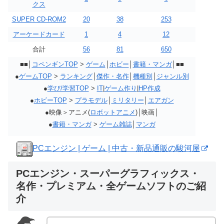
クス
SUPER CD-ROM2
20
38
253
アーケードカード
1
4
12
合計
56
81
650
■■│
コペンギンTOP
>
ゲーム
│
ホビー
│
書籍・マンガ
│■■
●
ゲームTOP
>
ランキング
│
傑作・名作
│
機種別
│
ジャンル別
●
学び/学習TOP
>
IT
|
ゲーム作り
|
HP作成
●
ホビーTOP
>
プラモデル
│
ミリタリー
│
エアガン
●映像＞アニメ(
ロボットアニメ
)│映画│
●
書籍・マンガ
>
ゲーム雑誌
│
マンガ
PCエンジン | ゲーム | 中古・新品通販の駿河屋
PCエンジン・スーパーグラフィックス・
名作・プレミアム・全ゲームソフトのご紹
介