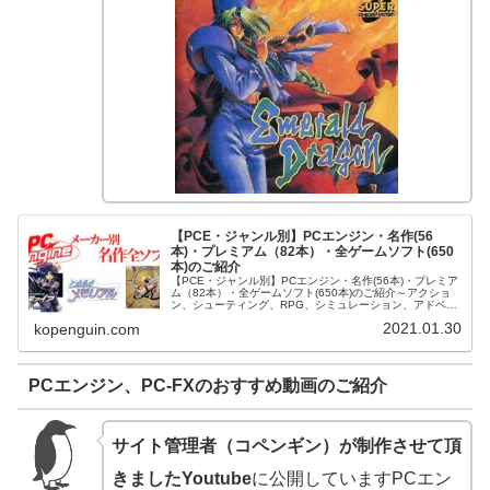
【PCE・ジャンル別】PCエンジン・名作(56
本)・プレミアム（82本）・全ゲームソフト(650
本)のご紹介
【PCE・ジャンル別】PCエンジン・名作(56本)・プレミア
ム（82本）・全ゲームソフト(650本)のご紹介～アクショ
ン、シューティング、RPG、シミュレーション、アドベン
チャーゲームなど～ご訪問ありがとうございます。今回は
2021.01.30
kopenguin.com
PCエンジン・名...
PCエンジン、PC-FXのおすすめ動画のご紹介
サイト管理者（コペンギン）が制作させて頂
きましたYoutube
に公開していますPCエン