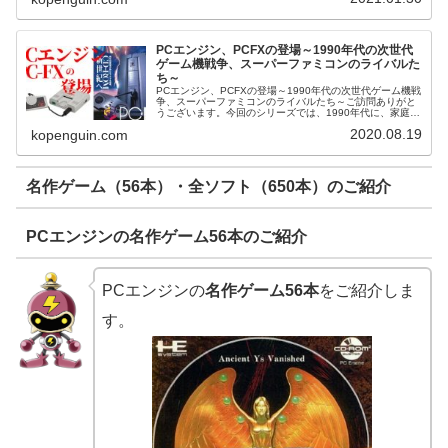
PCエンジン、PCFXの登場～1990年代の次世代
ゲーム機戦争、スーパーファミコンのライバルた
ち～
PCエンジン、PCFXの登場～1990年代の次世代ゲーム機戦
争、スーパーファミコンのライバルたち～ご訪問ありがと
うございます。今回のシリーズでは、1990年代に、家庭用
ゲーム市場で数々の競争を繰り広げた、スーパーファミコ
2020.08.19
kopenguin.com
ンのライバルたちをご...
名作ゲーム（56本）・全ソフト（650本）のご紹介
PCエンジンの名作ゲーム56本のご紹介
PCエンジンの
名作ゲーム56本
をご紹介しま
す。