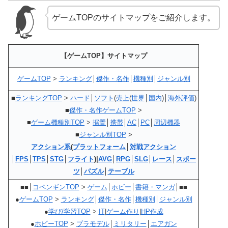
ゲームTOPのサイトマップをご紹介します。
【ゲームTOP】サイトマップ
ゲームTOP
>
ランキング
│
傑作・名作
│
機種別
│
ジャンル別
■
ランキングTOP
>
ハード
│
ソフト
(
売上
(
世界
│
国内
)│
海外評価
)
■
傑作・名作ゲームTOP
>
■
ゲーム機種別TOP
>
据置
│
携帯
│
AC
│
PC
│
周辺機器
■
ジャンル別TOP
>
アクション系
(
プラットフォーム
│
対戦アクション
│
FPS
│
TPS
│
STG
│
フライト
)|
AVG
│
RPG
│
SLG
│
レース
│
スポー
ツ
│
パズル
│
テーブル
■■│
コペンギンTOP
>
ゲーム
│
ホビー
│
書籍・マンガ
│■■
●
ゲームTOP
>
ランキング
│
傑作・名作
│
機種別
│
ジャンル別
●
学び/学習TOP
>
IT
|
ゲーム作り
|
HP作成
●
ホビーTOP
>
プラモデル
│
ミリタリー
│
エアガン