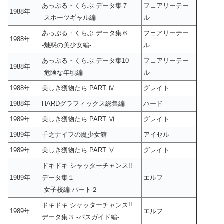
あっぷる・くらぶ データ集７
フェアリーテー
1988年
-スポーツギャル編-
ル
あっぷる・くらぶ データ集６
フェアリーテー
1988年
-魅惑の美少女編-
ル
あっぷる・くらぶ データ集10
フェアリーテー
1988年
-危険な年頃編-
ル
1988年
美しき獲物たち PART Ⅳ
グレイト
1988年
HARDグラフィックス総集編
ハード
1989年
美しき獲物たち PART Ⅵ
グレイト
1989年
千之ナイフの魔少女館
アイセル
1989年
美しき獲物たち PART Ⅴ
グレイト
ドキドキ シャッターチャンス!!
1989年
データ集１
エルフ
-女子校編 パート２-
ドキドキ シャッターチャンス!!
1989年
エルフ
データ集３ -バスガイド編-