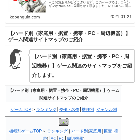
～ご閲覧ありがとうございます。このページでは、コペン
ギンがYoutubeに公開させて頂きました、レトロPCに関す
る動画の一覧をご紹介させて頂きます。PC98物語シリー
ズ（連作中）今...
2021.01.21
kopenguin.com
【ハード別（家庭用・据置・携帯・PC・周辺機器）】
ゲーム関連サイトマップのご紹介
【ハード別（家庭用・据置・携帯・PC・周
辺機器）】ゲーム関連のサイトマップ
をご紹
介します。
【ハード別（家庭用・据置・携帯・PC・周辺機器）】ゲーム
関連サイトマップのご紹介
ゲームTOP
>
ランキング
│
傑作・名作
│
機種別
│
ジャンル別
機種別ゲームTOP
＞
ランキング
｜
ハード別
(
家庭用
│
据置
│
携
帯
)│
AC
│
PC
│
周辺機器
)