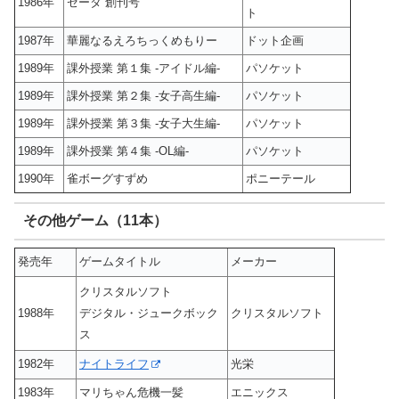
1986年
ゼータ 創刊号
ト
1987年
華麗なるえろちっくめもりー
ドット企画
1989年
課外授業 第１集 -アイドル編-
パソケット
1989年
課外授業 第２集 -女子高生編-
パソケット
1989年
課外授業 第３集 -女子大生編-
パソケット
1989年
課外授業 第４集 -OL編-
パソケット
1990年
雀ボーグすずめ
ポニーテール
その他ゲーム（11本）
発売年
ゲームタイトル
メーカー
クリスタルソフト
1988年
デジタル・ジュークボック
クリスタルソフト
ス
1982年
ナイトライフ
光栄
1983年
マリちゃん危機一髪
エニックス