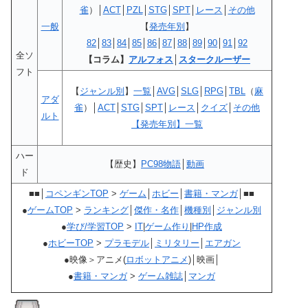
雀
）│
ACT
│
PZL
│
STG
│
SPT
│
レース
│
その他
一般
【
発売年別
】
82
│
83
│
84
│
85
│
86
│
87
│
88
│
89
│
90
│
91
│
92
全ソ
【コラム】
アルフォス
│
スタークルーザー
フト
【
ジャンル別
】
一覧
│
AVG
│
SLG
│
RPG
│
TBL
（
麻
アダ
雀
）│
ACT
│
STG
│
SPT
│
レース
│
クイズ
│
その他
ルト
【発売年別】一覧
ハー
【歴史】
PC98物語
│
動画
ド
■■│
コペンギンTOP
>
ゲーム
│
ホビー
│
書籍・マンガ
│■■
●
ゲームTOP
>
ランキング
│
傑作・名作
│
機種別
│
ジャンル別
●
学び/学習TOP
>
IT
|
ゲーム作り
|
HP作成
●
ホビーTOP
>
プラモデル
│
ミリタリー
│
エアガン
●映像＞アニメ(
ロボットアニメ
)│映画│
●
書籍・マンガ
>
ゲーム雑誌
│
マンガ