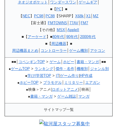
ネオジオポケット
│
ワンダースワン
│
ゲームギア
│
■【
PC
】■
【
NEC
】
PC98
│
PC88
【SHARP】
X68k
│
X1
│
MZ
【富士通】
FMTOWNS
│
77AV
│
FM7
【その他】
MSX
│
AppleII
■【
アーケード
】■
80年代
│
90年代
│
2000年代
■【
周辺機器
】■
周辺機器まとめ
│
コントローラー
│
ゲーム機別
│
アケコン
■■│
コペンギンTOP
>
ゲーム
│
ホビー
│
書籍・マンガ
│■■
●
ゲームTOP
>
ランキング
│
傑作・名作
│
機種別
│
ジャンル別
●
学び/学習TOP
>
IT
|
ゲーム作り
|
HP作成
●
ホビーTOP
>
プラモデル
│
ミリタリー
│
エアガン
●映像＞アニメ(
ロボットアニメ
)│映画│
●
書籍・マンガ
>
ゲーム雑誌
│
マンガ
サイトマップ一覧