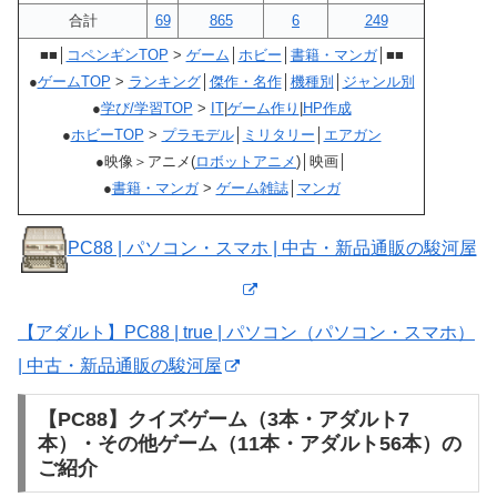
合計
69
865
6
249
■■│
コペンギンTOP
>
ゲーム
│
ホビー
│
書籍・マンガ
│■■
●
ゲームTOP
>
ランキング
│
傑作・名作
│
機種別
│
ジャンル別
●
学び/学習TOP
>
IT
|
ゲーム作り
|
HP作成
●
ホビーTOP
>
プラモデル
│
ミリタリー
│
エアガン
●映像＞アニメ(
ロボットアニメ
)│映画│
●
書籍・マンガ
>
ゲーム雑誌
│
マンガ
PC88 | パソコン・スマホ | 中古・新品通販の駿河屋
【アダルト】PC88 | true | パソコン（パソコン・スマホ）
| 中古・新品通販の駿河屋
【PC88】クイズゲーム（3本・アダルト7
本）・その他ゲーム（11本・アダルト56本）の
ご紹介