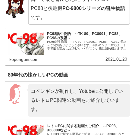
PC88と後継機
PC-9800シリーズの誕生物語
です。
PC98誕生物語 ～TK-80、PC8001、PC88、
PC98の系譜～
PC98誕生物語 ～TK-80、PC8001、PC88、PC98の系譜
～ご閲覧ありがとうございます。今回のシリーズでは、日
本で最も普及した16ビットパソコン、後に国民機とまで呼
ばれるようになるPC-9800シリーズの誕生物語をご紹介さ
せて頂...
2021.01.20
kopenguin.com
80年代の懐かしいPCの動画
コペンギンが制作し、Yotubeに公開してい
るレトロPC関連の動画をご紹介していま
す。
レトロPCに関する動画のご紹介 ～PC98、
X68000など～
レトロPCに関する動画のご紹介 ～PC98、X68000など