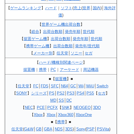
【
ゲームランキング
】
ハード
｜
ソフト
(
売上
(
世界
│
国内
)│
海外評
価
)
【
世界ゲーム機出荷台数
】
【
総合
】
出荷台数順
│
発売年順
│
世代順
【
据置ゲーム機
】
出荷台数順
│
発売年順
│
世代順
【
携帯ゲーム機
】
出荷台数順
│
発売年/世代順
【
メーカー別
】
任天堂
│
ソニー
│
セガ
【
ハード/機種別関連ページ
】
据置機
｜
携帯
｜
PC
｜
アーケード
｜
周辺機器
■【
据置機
】■
【
任天堂
】
FC
│
FDS
│
SFC
│
N64
│
GC
│
Wii
│
WiiU
│
Switch
【
SONY
】
シリーズ
│
PS
│
PS2
│
PS3
│
PS4
│
PS5
【
セガ
】
MD
│
SS
│
DC
【
NEC
】
PCE
│
PCFX
【
SNK
】
NEOGEO
│
3DO
【
Xbox
】
Xbox
│
Xbox360
│
XboxOne
■【
携帯
】■
任天堂
(
G&W
│
GB
│
GBA
│
NDS
│
3DS
)│
Sony
(
PSP
│
PSVita
)