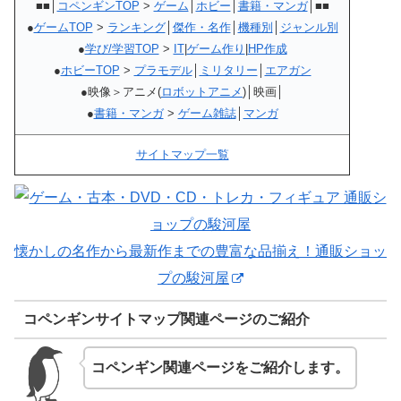
■■│
コペンギンTOP
>
ゲーム
│
ホビー
│
書籍・マンガ
│■■
●
ゲームTOP
>
ランキング
│
傑作・名作
│
機種別
│
ジャンル別
●
学び/学習TOP
>
IT
|
ゲーム作り
|
HP作成
●
ホビーTOP
>
プラモデル
│
ミリタリー
│
エアガン
●映像＞アニメ(
ロボットアニメ
)│映画│
●
書籍・マンガ
>
ゲーム雑誌
│
マンガ
サイトマップ一覧
懐かしの名作から最新作までの豊富な品揃え！通販ショッ
プの駿河屋
コペンギンサイトマップ関連ページのご紹介
コペンギン関連ページをご紹介します。