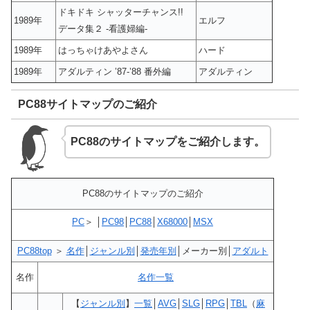
ドキドキ シャッターチャンス!!
1989年
エルフ
データ集２ -看護婦編-
1989年
はっちゃけあやよさん
ハード
1989年
アダルティン ’87-’88 番外編
アダルティン
PC88サイトマップのご紹介
PC88のサイトマップをご紹介します。
PC88のサイトマップのご紹介
PC
＞ │
PC98
│
PC88
│
X68000
│
MSX
PC88top
＞
名作
│
ジャンル別
│
発売年別
│メーカー別│
アダルト
名作
名作一覧
【
ジャンル別
】
一覧
│
AVG
│
SLG
│
RPG
│
TBL
（
麻