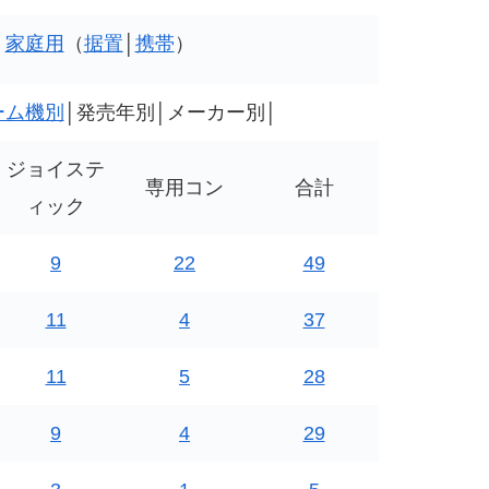
│
家庭用
（
据置
│
携帯
）
ーム機別
│発売年別│メーカー別│
ジョイステ
専用コン
合計
ィック
9
22
49
11
4
37
11
5
28
9
4
29