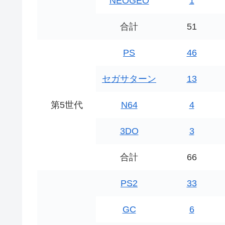
NEOGEO
1
合計
51
PS
46
セガサターン
13
第5世代
N64
4
3DO
3
合計
66
PS2
33
GC
6