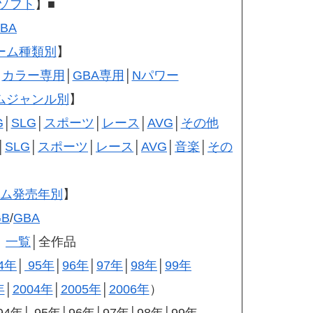
ソフト
】■
BA
ゲーム種類別
】
│
カラー専用
│
GBA専用
│
Nパワー
ームジャンル別
】
G
│
SLG
│
スポーツ
│
レース
│
AVG
│
その他
│
SLG
│
スポーツ
│
レース
│
AVG
│
音楽
│
その
ーム発売年別
】
GB
/
GBA
】
一覧
│全作品
4年
│
95年
│
96年
│
97年
│
98年
│
99年
年
│
2004年
│
2005年
│
2006年
）
4年│ 95年│96年│97年│98年│99年