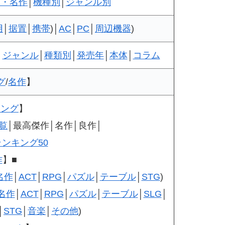
作・名作
│
機種別
│
ジャンル別
用
│
据置
│
携帯
)│
AC
│
PC
│
周辺機器
)
│
ジャンル
│
種類別
│
発売年
│
本体
│
コラム
グ
/
名作
】
キング
】
覧
│最高傑作│名作│良作│
ランキング50
作
】■
名作
│
ACT
│
RPG
│
パズル
│
テーブル
│
STG
)
名作
│
ACT
│
RPG
│
パズル
│
テーブル
│
SLG
│
│
STG
│
音楽
│
その他
)