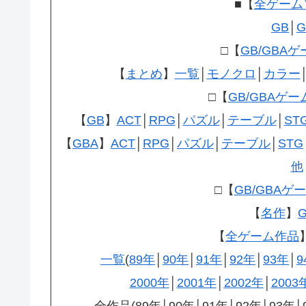
■【
全ゲーム
GB
│
G
□【
GB/GBA
【
まとめ
】
一覧
│
モノクロ
│
カラー
□【
GB/GBAゲ
【
GB
】
ACT
│
RPG
│
パズル
│
テーブル
│
ST
【
GBA
】
ACT
│
RPG
│
パズル
│
テーブル
│
STG
他
□【
GB/GBAゲ
【
名作
】
【
全ゲーム作品
一覧
(
89年
│
90年
│
91年
│
92年
│
93年
│
9
2000年
│
2001年
│
2002年
│
2003
全作品(89年│90年│91年│92年│93年│9