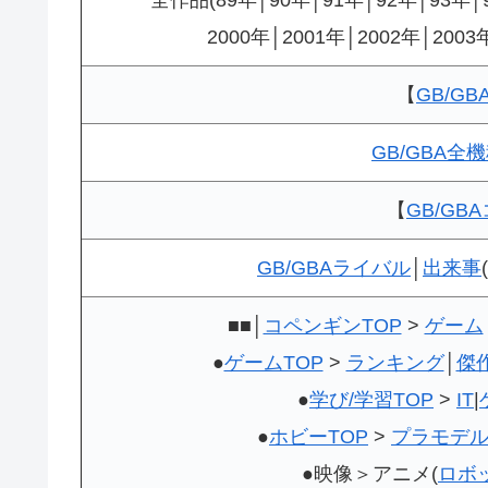
2000年│2001年│2002年│2003
【
GB/GB
GB/GBA全
【
GB/GB
GB/GBAライバル
│
出来事
(
■■│
コペンギンTOP
>
ゲーム
●
ゲームTOP
>
ランキング
│
傑
●
学び/学習TOP
>
IT
|
●
ホビーTOP
>
プラモデ
●映像＞アニメ(
ロボ