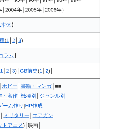
年│2004年│2005年│2006年）
A本体
】
機種
(
1
│
2
│
3
)
Aコラム
】
1
│
2
│
3
)│
GB前史
(
1
│
2
)│
│
ホビー
│
書籍・マンガ
│■■
作・名作
│
機種別
│
ジャンル別
ゲーム作り
|
HP作成
ル
│
ミリタリー
│
エアガン
ットアニメ
)│映画│