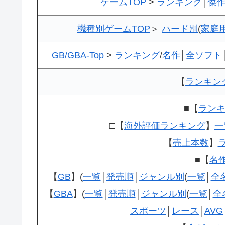
ゲームTOP
>
ランキング
│
傑
機種別ゲームTOP
＞
ハード別
(
家庭
GB/GBA-Top
>
ランキング
/
名作
│
全ソフト
【
ランキン
■【
ラン
□【
海外評価ランキング
】
一
【
売上本数
】
■【
名
【
GB
】(
一覧
│
発売順
│
ジャンル別
(
一覧
│
全
【
GBA
】(
一覧
│
発売順
│
ジャンル別
(
一覧
│
全
スポーツ
│
レース
│
AVG