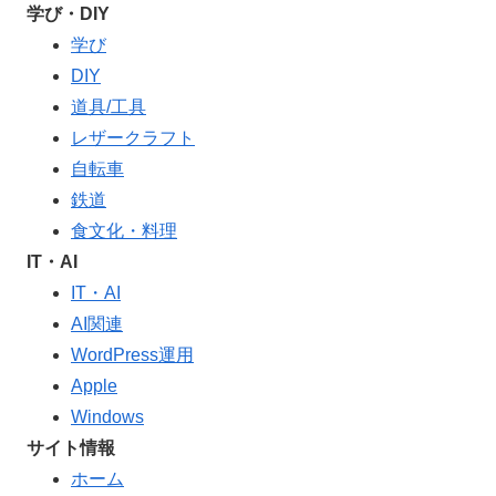
学び・DIY
学び
DIY
道具/工具
レザークラフト
自転車
鉄道
食文化・料理
IT・AI
IT・AI
AI関連
WordPress運用
Apple
Windows
サイト情報
ホーム