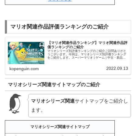
マリオ関連作品評価ランキングのご紹介
【マリオ関連作品ランキング】マリオ関連作品評
価ランキングのご紹介
マリオシリーズ別評価ランキングのご紹介ご訪問ありがと
うございます。今回は、マリオシリーズ別評価ランキング
をご紹介します。スーパーマリオ | ゲーム | 中古・新品通
販の駿河屋マリオ・本編作品評価ランキングのご紹介マリ
オ・スピンオフ作品評価ラ...
2022.09.13
kopenguin.com
マリオシリーズ関連サイトマップのご紹介
マリオシリーズ関連
サイトマップをご紹介し
ます。
マリオシリーズ関連サイトマップ