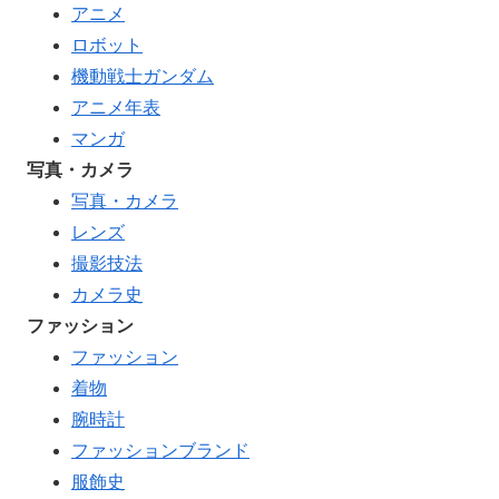
アニメ
ロボット
機動戦士ガンダム
アニメ年表
マンガ
写真・カメラ
写真・カメラ
レンズ
撮影技法
カメラ史
ファッション
ファッション
着物
腕時計
ファッションブランド
服飾史