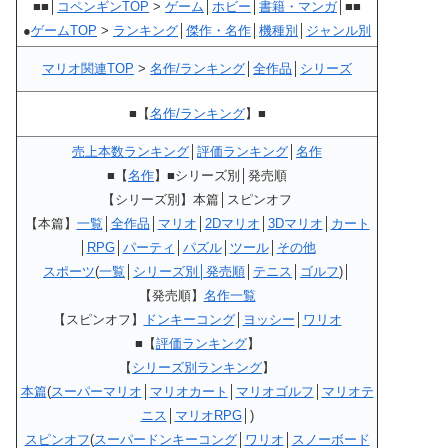
■■│
コペンギンTOP
>
ゲーム
│
ホビー
│
書籍・マンガ
│■■
●
ゲームTOP
>
ランキング
│
傑作・名作
│
機種別
│
ジャンル別
マリオ関連TOP
>
名作/ランキング
│
全作品
│
シリーズ
■【
名作/ランキング
】■
売上本数ランキング
│
評価ランキング
│
名作
■【
名作
】■シリーズ別│発売順
【シリーズ別】本篇│スピンオフ
【本篇】
一覧
│
全作品
│
マリオ
│
2Dマリオ
│
3Dマリオ
│
カート
│
RPG
│
パーティ
│
パズル
│
ツール
│
その他
スポーツ
(
一覧
│
シリーズ別│
発売順
│
テニス
│
ゴルフ
)│
【発売順】
名作一覧
【スピンオフ】
ドンキーコング
│
ヨッシー
│
ワリオ
■【
評価ランキング
】
【
シリーズ別ランキング
】
本篇
(
スーパーマリオ
│
マリオカート
│
マリオゴルフ
│
マリオテ
ニス
│
マリオRPG
│)
スピンオフ
(
スーパードンキーコング
│
ワリオ
│
スノーボード