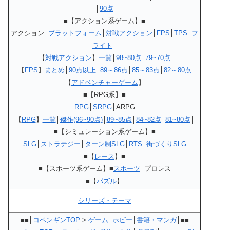
│
90点
■【アクション系ゲーム】■
アクション│
プラットフォーム
│
対戦アクション
│
FPS
│
TPS
│
フ
ライト
│
【
対戦アクション
】
一覧
│
98~80点
│
79~70点
【
FPS
】
まとめ
│
90点以上
│
89～86点
│
85～83点
│
82～80点
【
アドベンチャーゲーム
】
■【RPG系】■
RPG
│
SRPG
│ARPG
【
RPG
】
一覧
│
傑作(96~90点)
│
89~85点
│
84~82点
│
81~80点
│
■【シミュレーション系ゲーム】■
SLG
│
ストラテジー
│
ターン制SLG
│
RTS
│
街づくりSLG
■【
レース
】■
■【スポーツ系ゲーム】■
スポーツ
│プロレス
■【
パズル
】
シリーズ・テーマ
■■│
コペンギンTOP
>
ゲーム
│
ホビー
│
書籍・マンガ
│■■