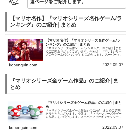
連ページをご紹介します。
【マリオ名作】『マリオシリーズ名作ゲーム/ラ
ンキング』のご紹介│まとめ
【マリオ名作】『マリオシリーズ名作ゲーム/ラ
ンキング』のご紹介│まとめ
『マリオシリーズ名作ゲーム/ランキング』のご紹介│まと
めご訪問ありがとうございます。今回は、『マリオシリー
ズ名作ゲーム/ランキング』をご紹介します。スーパーマリ
オブラザーズ U デラックス | ゲーム | 中古・新品通販の駿
河屋
2022.09.07
kopenguin.com
『マリオシリーズ全ゲーム作品』のご紹介│ま
とめ
『マリオシリーズ全ゲーム作品』のご紹介│まと
め
『マリオシリーズ全ゲーム作品』のご紹介│まとめご訪問
ありがとうございます。今回は、『マリオシリーズ全ゲー
ム作品』をご紹介します。スーパーマリオギャラクシー |
ゲーム | 中古・新品通販の駿河屋『マリオシリーズ別』名
作(78本)全ゲームソフ...
2022.09.07
kopenguin.com