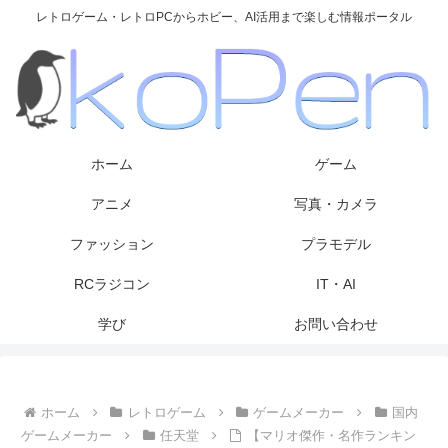
レトロゲーム・レトロPCからホビー、AI活用まで楽しむ情報ポータル
ホーム
ゲーム
アニメ
写真・カメラ
ファッション
プラモデル
RCラジコン
IT・AI
学び
お問い合わせ
ホーム
レトロゲーム
ゲームメーカー
国内
ゲームメーカー
任天堂
【マリオ傑作・名作ランキン