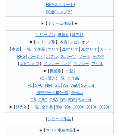
│
NBAストリート
)
関連
(
スマブラ
)
■【
全ゲーム作品
】■
シリーズ別
│
機種別
│
発売順
■【
シリーズ別
】
本篇
│
スピンオフ
【
本篇
】
一覧
│
全作品
│
マリオ
│
2Dマリオ
│
3Dマリオ
│
カート
│
RPG
│
パーティ
│
パズル
│
スポーツ
│
ツール
│
その他
【
スピンオフ
】
ドンキーコング
│
ヨッシー
│
ワリオ
■【
機種別
】
一覧
│
据え置き
(
一覧
│
全作品
│
FC
│
SFC
│
N64
│
GC
│
Wii
│
WiiU
│
Switch
)
携帯ゲーム機
(
一覧
│
全作品
│
GB
│
GBC
│
GBA
│
DS
│
3DS
│
Switch
)
■【
発売年
】
一覧
│
全作品
│
80s
│
90s
│
2000s
│
2010s
│
2020s
【
シリーズ作品
】
■【
マリオ本編作品
】■