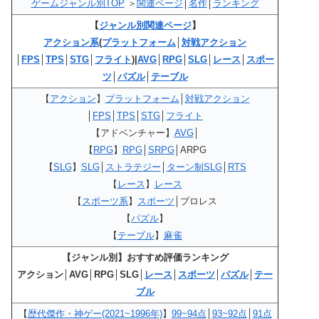
ゲームジャンル別TOP
＞
関連ページ
│
名作
│
ランキング
【
ジャンル別関連ページ
】
アクション系
(
プラットフォーム
│
対戦アクション
│
FPS
│
TPS
│
STG
│
フライト
)|
AVG
│
RPG
│
SLG
│
レース
│
スポー
ツ
│
パズル
│
テーブル
【
アクション
】
プラットフォーム
│
対戦アクション
│
FPS
│
TPS
│
STG
│
フライト
【アドベンチャー】
AVG
│
【
RPG
】
RPG
│
SRPG
│ARPG
【
SLG
】
SLG
│
ストラテジー
│
ターン制SLG
│
RTS
【
レース
】
レース
【
スポーツ系
】
スポーツ
│プロレス
【
パズル
】
【
テーブル
】
麻雀
【ジャンル別】おすすめ評価ランキング
アクション│AVG│RPG│SLG│
レース
│
スポーツ
│
パズル
│
テー
ブル
【
歴代傑作・神ゲー(2021~1996年)
】
99~94点
│
93~92点
│
91点