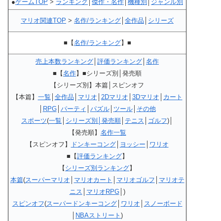
●
ゲームTOP
>
ランキング
│
傑作・名作
│
機種別
│
ジャンル別
マリオ関連TOP
>
名作/ランキング
│
全作品
│
シリーズ
■【
名作/ランキング
】■
売上本数ランキング
│
評価ランキング
│
名作
■【
名作
】■シリーズ別│発売順
【シリーズ別】本篇│スピンオフ
【本篇】
一覧
│
全作品
│
マリオ
│
2Dマリオ
│
3Dマリオ
│
カート
│
RPG
│
パーティ
│
パズル
│
ツール
│
その他
スポーツ
(
一覧
│
シリーズ別│
発売順
│
テニス
│
ゴルフ
)│
【発売順】
名作一覧
【スピンオフ】
ドンキーコング
│
ヨッシー
│
ワリオ
■【
評価ランキング
】
【
シリーズ別ランキング
】
本篇
(
スーパーマリオ
│
マリオカート
│
マリオゴルフ
│
マリオテ
ニス
│
マリオRPG
│)
スピンオフ
(
スーパードンキーコング
│
ワリオ
│
スノーボード
│
NBAストリート
)