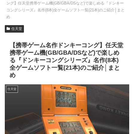
ング】任天堂携帯ゲーム機(GB/GBA/DSなど)で楽しめる『ドンキー
コングシリーズ』名作(8本)全ゲームソフト一覧(21本)のご紹介│まと
め
任天堂
【携帯ゲーム名作ドンキーコング】任天堂
携帯ゲーム機(GB/GBA/DSなど)で楽しめ
る『ドンキーコングシリーズ』名作(8本)
全ゲームソフト一覧(21本)のご紹介│まと
め
任天堂