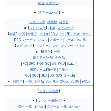
関連
(
スマブラ
)
■【
全ゲーム作品
】■
シリーズ別
│
機種別
│
発売順
■【
シリーズ別
】
本篇
│
スピンオフ
【
本篇
】
一覧
│
全作品
│
マリオ
│
2Dマリオ
│
3Dマリオ
│
カート
│
RPG
│
パーティ
│
パズル
│
スポーツ
│
ツール
│
その他
【
スピンオフ
】
ドンキーコング
│
ヨッシー
│
ワリオ
■【
機種別
】
一覧
│
据え置き
(
一覧
│
全作品
│
FC
│
SFC
│
N64
│
GC
│
Wii
│
WiiU
│
Switch
)
携帯ゲーム機
(
一覧
│
全作品
│
GB
│
GBC
│
GBA
│
DS
│
3DS
│
Switch
)
■【
発売年
】
一覧
│
全作品
│
80s
│
90s
│
2000s
│
2010s
│
2020s
【
シリーズ作品
】
■【
マリオ本編作品
】■
名作
(
一覧
│
全作品
)│
全ゲーム
(
一覧
│
全作品
)