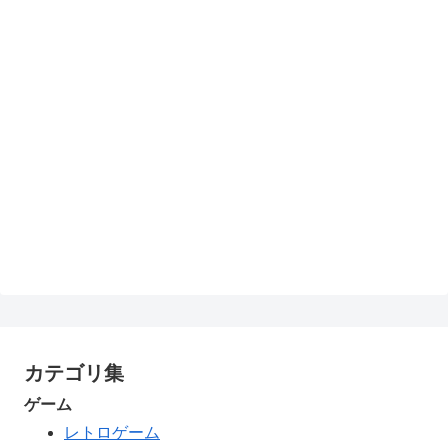
カテゴリ集
ゲーム
レトロゲーム