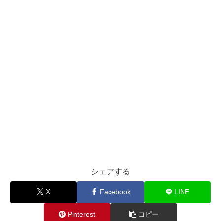
シェアする
X
Facebook
LINE
Pinterest
コピー