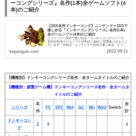
ーコングシリーズ』名作(1本)全ゲームソフト(4
本)のご紹介
【3DS名作ドンキーコング】ニンテンドー3DSで
楽しめる『ドンキーコングシリーズ』名作(1本)
全ゲームソフト(4本)のご紹介
ニンテンドー3DSで楽しめる『ドンキーコングシリーズ』
名作(1本)全ゲームソフト(4本)のご紹介ご訪問ありがとうご
ざいます。今回は、ニンテンドー3DSで楽しめる『ドンキ
ーコングシリーズ』名作(1本)全ゲームソフト(4本)をご紹介
2022.09.11
kopenguin.com
します。攻略...
【機種別】ドンキーコングシリーズ名作・全タームタイトルのご紹介
【機種別：据置ゲーム機】ドンキーコングシリーズ名作・全タームタ
イトルのご紹介
名
合
シリーズ
FC
SFC
N64
GC
Wii
WiiU
Switch
作
計
ドンキーコン
2
4
4
グ