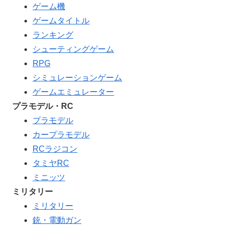
ゲーム機
ゲームタイトル
ランキング
シューティングゲーム
RPG
シミュレーションゲーム
ゲームエミュレーター
プラモデル・RC
プラモデル
カープラモデル
RCラジコン
タミヤRC
ミニッツ
ミリタリー
ミリタリー
銃・電動ガン