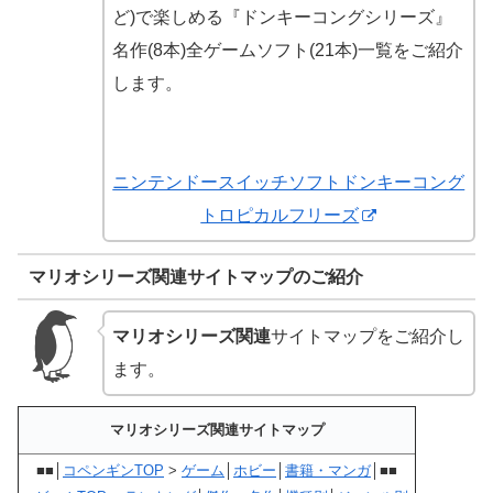
ど)で楽しめる『ドンキーコングシリーズ』
名作(8本)全ゲームソフト(21本)一覧をご紹介
します。
ニンテンドースイッチソフトドンキーコング
トロピカルフリーズ
マリオシリーズ関連サイトマップのご紹介
マリオシリーズ関連
サイトマップをご紹介し
ます。
マリオシリーズ関連サイトマップ
■■│
コペンギンTOP
>
ゲーム
│
ホビー
│
書籍・マンガ
│■■