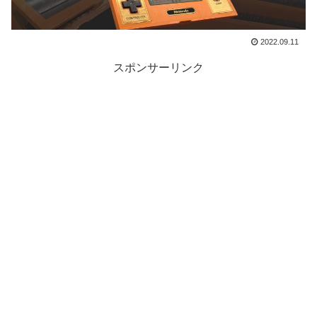
2022.09.11
スポンサーリンク