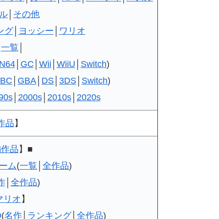
ル
│
その他
ング
│
ヨッシー
│
ワリオ
】
一覧
│
N64
│
GC
│
Wii
│
WiiU
│
Switch
)
BC
│
GBA
│
DS
│
3DS
│
Switch
)
90s
│
2000s
│
2010s
│
2020s
作品
】
編作品
】■
ーム
(
一覧
│
全作品
)
作
│
全作品
)
マリオ
】
D
(
名作
│
ランキング
│
全作品
)