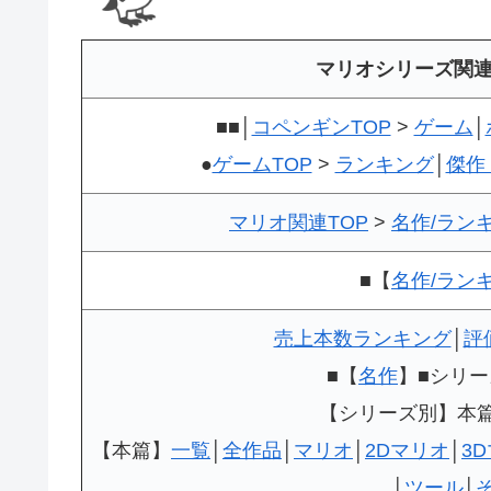
マリオシリーズ関
■■│
コペンギンTOP
>
ゲーム
│
●
ゲームTOP
>
ランキング
│
傑作
マリオ関連TOP
>
名作/ラン
■【
名作/ラン
売上本数ランキング
│
評
■【
名作
】■シリー
【シリーズ別】本
【本篇】
一覧
│
全作品
│
マリオ
│
2Dマリオ
│
3
│
ツール
│