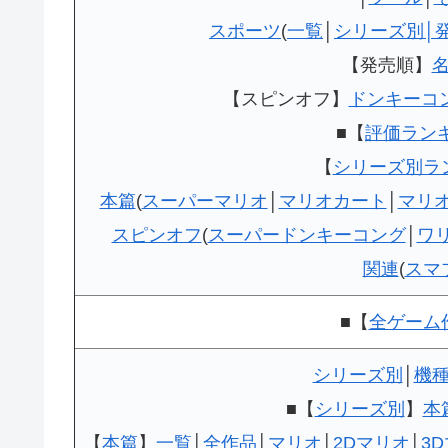
スポーツ
(
一覧
│
シリーズ別│
【発売順】
【スピンオフ】
ドンキーコ
■【
評価ラン
【
シリーズ別ラ
本篇
(
スーパーマリオ
│
マリオカート
│
マリ
スピンオフ
(
スーパードンキーコング
│
ワ
関連
(
スマ
■【
全ゲーム
シリーズ別
│
機
■【
シリーズ別
】
本
【
本篇
】
一覧
│
全作品
│
マリオ
│
2Dマリオ
│
3