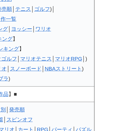
発売順
│
テニス
│
ゴルフ
)│
名作一覧
ング
│
ヨッシー
│
ワリオ
キング
】
ンキング
】
オゴルフ
│
マリオテニス
│
マリオRPG
│)
リオ
│
スノーボード
│
NBAストリート
)
ブラ
)
作品
】■
種別
│
発売順
篇
│
スピンオフ
Dマリオ
│
カート
│
RPG
│
パーティ
│
パズル