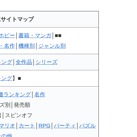
連サイトマップ
ホビー
│
書籍・マンガ
│■■
・名作
│
機種別
│
ジャンル別
キング
│
全作品
│
シリーズ
キング
】■
価ランキング
│
名作
ズ別│発売順
篇│スピンオフ
Dマリオ
│
カート
│
RPG
│
パーティ
│
パズル
その他