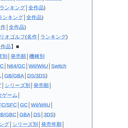
ランキング
│
全作品
)
ランキング
│
全作品
)
名作
│
全作品
)
リオゴルフ
(
名作
│
ランキング
)
フ作品
】■
群別
│
発売順
│
機種別
FC
│
N64/GC
│
Wii/WiiU
│
Switch
ム
│
GB/GBA
│
DS/3DS
)
グ
│
シリーズ別
│
発売順
│
全ゲーム
│
FC/SFC
│
GC
│
Wii/WiiU
│
B/GBC
│
GBA
│
DS
│
3DS
)
ング
│
シリーズ別
│
発売年順
│