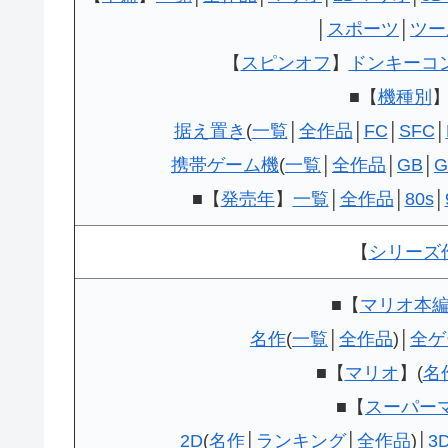
│
スポーツ
│
ツー
【
スピンオフ
】
ドンキーコ
■【
機種別
据え置き
(
一覧
│
全作品
│
FC
│
SFC
│
携帯ゲーム機
(
一覧
│
全作品
│
GB
│
G
■【
発売年
】
一覧
│
全作品
│
80s
│
【
シリーズ
■【
マリオ本
名作
(
一覧
│
全作品
)│
全ゲ
■【
マリオ
】(
名
■【
スーパー
2D
(
名作
│
ランキング
│
全作品
)│
3