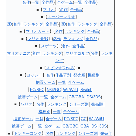
名作
(
一覧
│
全作品
)│
全ゲーム
(
一覧
│
全作品
)
■【
マリオ
】(
名作
│
全作品
)
■【
スーパーマリオ
】
2D
(
名作
│
ランキング
│
全作品
)│
3D
(
名作
│
ランキング
│
全作品
)
■【
マリオカート
】(
名作
│
ランキング
│
全作品
)
■【
マリオRPG
】(
名作
│
ランキング
│
全作品
)
■【
スポーツ
】(
名作
│
全作品
)
マリオテニス
(
名作
│
ランキング
)│
マリオゴルフ
(
名作
│
ランキ
ング
)
■【
スピンオフ作品
】■
■【
ヨッシー
】
名作
(
作品群別
│
発売順
│
機種別
据置ゲーム
│
一覧
│
全ゲーム
│
FC/SFC
│
N64/GC
│
Wii/WiiU
│
Switch
携帯ゲーム
│
一覧
│
全ゲーム
│
GB/GBA
│
DS/3DS
)
■【
ワリオ
】
名作
│
ランキング
│
シリーズ別
│
発売順
│
機種別
│
一覧
│
全ゲーム
│
据置ゲーム
│
一覧
│
全ゲーム
│
FC/SFC
│
GC
│
Wii/WiiU
│
携帯ゲーム
│
一覧
│
全ゲーム
│
GB/GBC
│
GBA
│
DS
│
3DS
)
■【
ドンキーコング
】
名作
│
ランキング
│
シリーズ別
│
発売年