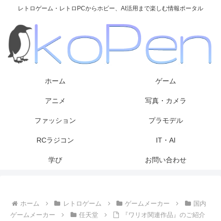
レトロゲーム・レトロPCからホビー、AI活用まで楽しむ情報ポータル
ホーム
ゲーム
アニメ
写真・カメラ
ファッション
プラモデル
RCラジコン
IT・AI
学び
お問い合わせ
ホーム
レトロゲーム
ゲームメーカー
国内
ゲームメーカー
任天堂
『ワリオ関連作品』のご紹介