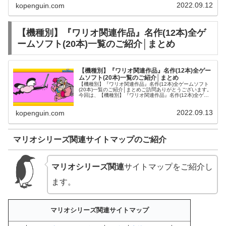
2022.09.12
kopenguin.com
をご紹介します。...
【機種別】『ワリオ関連作品』名作(12本)全ゲ
ームソフト(20本)一覧のご紹介│まとめ
【機種別】『ワリオ関連作品』名作(12本)全ゲー
ムソフト(20本)一覧のご紹介│まとめ
【機種別】『ワリオ関連作品』名作(12本)全ゲームソフト
(20本)一覧のご紹介│まとめご訪問ありがとうございます。
今回は、【機種別】『ワリオ関連作品』名作(12本)全ゲー
ムソフト(20本)一覧をご紹介します。ワリオ | ゲーム | 中
古・新...
2022.09.13
kopenguin.com
マリオシリーズ関連サイトマップのご紹介
マリオシリーズ関連
サイトマップをご紹介し
ます。
マリオシリーズ関連サイトマップ