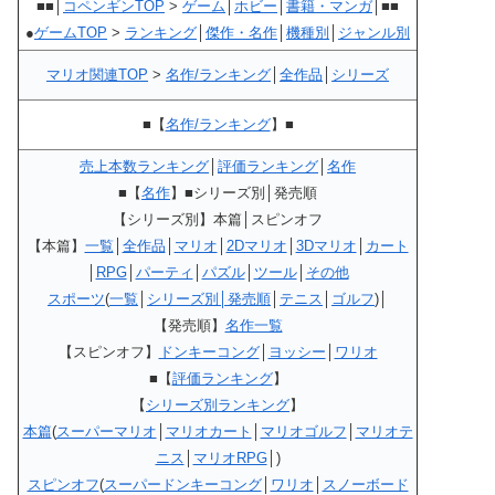
■■│
コペンギンTOP
>
ゲーム
│
ホビー
│
書籍・マンガ
│■■
●
ゲームTOP
>
ランキング
│
傑作・名作
│
機種別
│
ジャンル別
マリオ関連TOP
>
名作/ランキング
│
全作品
│
シリーズ
■【
名作/ランキング
】■
売上本数ランキング
│
評価ランキング
│
名作
■【
名作
】■シリーズ別│発売順
【シリーズ別】本篇│スピンオフ
【本篇】
一覧
│
全作品
│
マリオ
│
2Dマリオ
│
3Dマリオ
│
カート
│
RPG
│
パーティ
│
パズル
│
ツール
│
その他
スポーツ
(
一覧
│
シリーズ別│
発売順
│
テニス
│
ゴルフ
)│
【発売順】
名作一覧
【スピンオフ】
ドンキーコング
│
ヨッシー
│
ワリオ
■【
評価ランキング
】
【
シリーズ別ランキング
】
本篇
(
スーパーマリオ
│
マリオカート
│
マリオゴルフ
│
マリオテ
ニス
│
マリオRPG
│)
スピンオフ
(
スーパードンキーコング
│
ワリオ
│
スノーボード