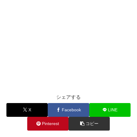
シェアする
X
Facebook
LINE
Pinterest
コピー