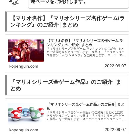
連ページをご紹介します。
【マリオ名作】『マリオシリーズ名作ゲーム/ラ
ンキング』のご紹介│まとめ
【マリオ名作】『マリオシリーズ名作ゲーム/ラ
ンキング』のご紹介│まとめ
『マリオシリーズ名作ゲーム/ランキング』のご紹介│まと
めご訪問ありがとうございます。今回は、『マリオシリー
ズ名作ゲーム/ランキング』をご紹介します。スーパーマリ
オブラザーズ U デラックス | ゲーム | 中古・新品通販の駿
河屋
2022.09.07
kopenguin.com
『マリオシリーズ全ゲーム作品』のご紹介│ま
とめ
『マリオシリーズ全ゲーム作品』のご紹介│まと
め
『マリオシリーズ全ゲーム作品』のご紹介│まとめご訪問
ありがとうございます。今回は、『マリオシリーズ全ゲー
ム作品』をご紹介します。スーパーマリオギャラクシー |
ゲーム | 中古・新品通販の駿河屋『マリオシリーズ別』名
作(78本)全ゲームソフ...
2022.09.07
kopenguin.com