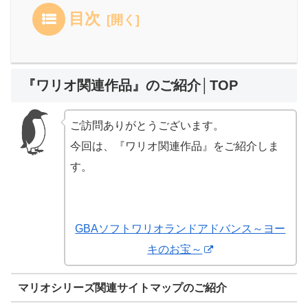
目次
『ワリオ関連作品』のご紹介│TOP
ご訪問ありがとうございます。
今回は、『ワリオ関連作品』をご紹介しま
す。
GBAソフトワリオランドアドバンス～ヨー
キのお宝～
マリオシリーズ関連サイトマップのご紹介