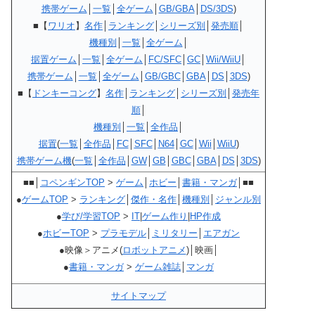
携帯ゲーム
│
一覧
│
全ゲーム
│
GB/GBA
│
DS/3DS
)
■【
ワリオ
】
名作
│
ランキング
│
シリーズ別
│
発売順
│
機種別
│
一覧
│
全ゲーム
│
据置ゲーム
│
一覧
│
全ゲーム
│
FC/SFC
│
GC
│
Wii/WiiU
│
携帯ゲーム
│
一覧
│
全ゲーム
│
GB/GBC
│
GBA
│
DS
│
3DS
)
■【
ドンキーコング
】
名作
│
ランキング
│
シリーズ別
│
発売年
順
│
機種別
│
一覧
│
全作品
│
据置
(
一覧
│
全作品
│
FC
│
SFC
│
N64
│
GC
│
Wii
│
WiiU
)
携帯ゲーム機
(
一覧
│
全作品
│
GW
│
GB
│
GBC
│
GBA
│
DS
│
3DS
)
■■│
コペンギンTOP
>
ゲーム
│
ホビー
│
書籍・マンガ
│■■
●
ゲームTOP
>
ランキング
│
傑作・名作
│
機種別
│
ジャンル別
●
学び/学習TOP
>
IT
|
ゲーム作り
|
HP作成
●
ホビーTOP
>
プラモデル
│
ミリタリー
│
エアガン
●映像＞アニメ(
ロボットアニメ
)│映画│
●
書籍・マンガ
>
ゲーム雑誌
│
マンガ
サイトマップ