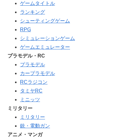
ゲームタイトル
ランキング
シューティングゲーム
RPG
シミュレーションゲーム
ゲームエミュレーター
プラモデル・RC
プラモデル
カープラモデル
RCラジコン
タミヤRC
ミニッツ
ミリタリー
ミリタリー
銃・電動ガン
アニメ・マンガ