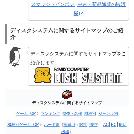
スマッシュピンポン | 中古・新品通販の駿河
屋
ディスクシステムに関するサイトマップのご紹
介
ディスクシステムに関するサイトマップをご
紹介します。
ディスクシステムに関するサイトマップ
ゲームTOP
>
ランキング
│
傑作・名作
│
機種別
│
ジャンル別
機種別ゲームTOP
＞
ハード別
（
家庭用
（
据置
│
携帯
）│
AC
│
PC
│
周辺
機器
）