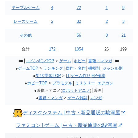
テーブルゲーム
4
72
1
9
レースゲーム
2
32
2
3
その他
56
0
21
合計
172
1054
26
199
■■│
コペンギンTOP
>
ゲーム
│
ホビー
│
書籍・マンガ
│■■
●
ゲームTOP
>
ランキング
│
傑作・名作
│
機種別
│
ジャンル別
●
学び/学習TOP
>
IT
|
ゲーム作り
|
HP作成
●
ホビーTOP
>
プラモデル
│
ミリタリー
│
エアガン
●映像＞アニメ(
ロボットアニメ
)│映画│
●
書籍・マンガ
>
ゲーム雑誌
│
マンガ
ディスクシステム | 中古・新品通販の駿河屋
ファミコン | ゲーム | 中古・新品通販の駿河屋