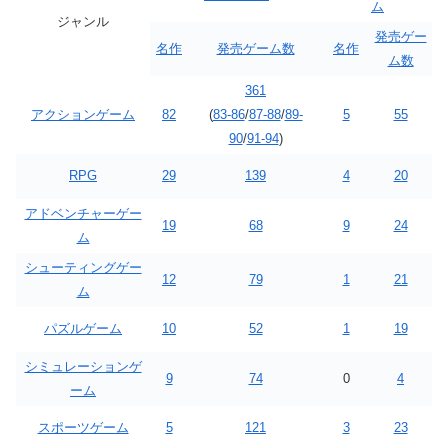
ム
ジャンル
発売ゲー
名作
発売ゲーム数
名作
ム数
361
アクションゲーム
82
(
83-86
/
87-88
/
89-
5
55
90
/
91-94
)
RPG
29
139
4
20
アドベンチャーゲー
19
68
9
24
ム
シューティングゲー
12
79
1
21
ム
パズルゲーム
10
52
1
19
シミュレーションゲ
9
74
0
4
ーム
スポーツゲーム
5
121
3
23