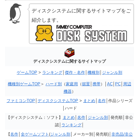
ディスクシステムに関するサイトマップをご
紹介します。
ディスクシステムに関するサイトマップ
ゲームTOP
>
ランキング
│
傑作・名作
│
機種別
│
ジャンル別
機種別ゲームTOP
＞
ハード別
（
家庭用
（
据置
│
携帯
）│
AC
│
PC
│
周辺
機器
）
ファミコンTOP
│
ディスクシステムTOP
>
まとめ
│
名作
│作品シリーズ
│ハード
【ディスクシステム：ソフト】
まとめ
│
名作
│
ジャンル別
│発売順│非公
認│
ランキング
│
【
名作
│
全ゲームソフト
(
ジャンル別
│メーカー別│発売順)│
非売品/非公