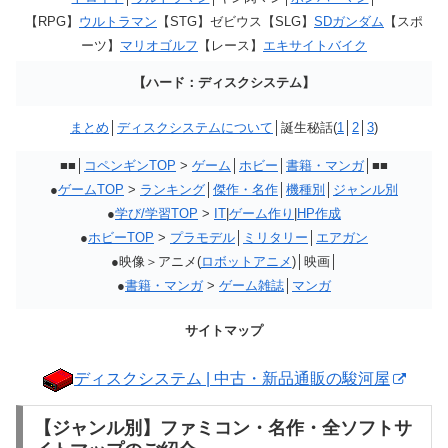
【RPG】
ウルトラマン
【STG】ゼビウス【SLG】
SDガンダム
【スポ
ーツ】
マリオゴルフ
【レース】
エキサイトバイク
【ハード：ディスクシステム】
まとめ
│
ディスクシステムについて
│誕生秘話(
1
│
2
│
3
)
■■│
コペンギンTOP
>
ゲーム
│
ホビー
│
書籍・マンガ
│■■
●
ゲームTOP
>
ランキング
│
傑作・名作
│
機種別
│
ジャンル別
●
学び/学習TOP
>
IT
|
ゲーム作り
|
HP作成
●
ホビーTOP
>
プラモデル
│
ミリタリー
│
エアガン
●映像＞アニメ(
ロボットアニメ
)│映画│
●
書籍・マンガ
>
ゲーム雑誌
│
マンガ
サイトマップ
ディスクシステム | 中古・新品通販の駿河屋
【ジャンル別】ファミコン・名作・全ソフトサ