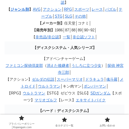
認
】
【
ジャンル別
】
AVG
│
アクション
│
RPG
│
スポーツ
│
レース
│
パズル
│
テ
ーブル
│
STG
│
SLG
│
その他
│
【メーカー別】
任天堂│コナミ│
【発売年別】
1986│87│88│89│90~92│
【
非売品/非公認
】
一覧
│
非公認ソフト
│
【ディスクシステム・人気シリーズ】
【アドベンチャーゲーム】
ファミコン探偵倶楽部
（
消えた後継者
│
うしろに立つ少女
）│
探偵 神宮
寺三郎
│
【アクション】
ゼルダの伝説
│
スーパーマリオ
│
ドラキュラ
│
魂斗羅
│
メ
トロイド
│
ウルトラマン
│キン肉マン│
ボンバーマン
│
【RPG】
ウルトラマン
【STG】ゼビウス【SLG】
SDガンダム
【スポ
ーツ】
マリオゴルフ
【レース】
エキサイトバイク
【ハード：ディスクシステム】
まとめ
│
ディスクシステムについて
│誕生秘話(
1
│
2
│
3
)
プライバシーポリシー
全カテゴリ一覧
お問い合わせ
│Kopenguin.com