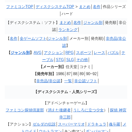
ファミコンTOP
│
ディスクシステムTOP
>
まとめ
│
名作
│作品シリーズ
│ハード
【ディスクシステム：ソフト】
まとめ
│
名作
│
ジャンル別
│発売順│非公
認│
ランキング
│
【
名作
│
全ゲームソフト
(
ジャンル別
│メーカー別│発売順)│
非売品/非公
認
】
【
ジャンル別
】
AVG
│
アクション
│
RPG
│
スポーツ
│
レース
│
パズル
│
テ
ーブル
│
STG
│
SLG
│
その他
│
【メーカー別】
任天堂│コナミ│
【発売年別】
1986│87│88│89│90~92│
【
非売品/非公認
】
一覧
│
非公認ソフト
│
【ディスクシステム・人気シリーズ】
【アドベンチャーゲーム】
ファミコン探偵倶楽部
（
消えた後継者
│
うしろに立つ少女
）│
探偵 神宮
寺三郎
│
【アクション】
ゼルダの伝説
│
スーパーマリオ
│
ドラキュラ
│
魂斗羅
│
メ
トロイド
│
ウルトラマン
│キン肉マン│
ボンバーマン
│