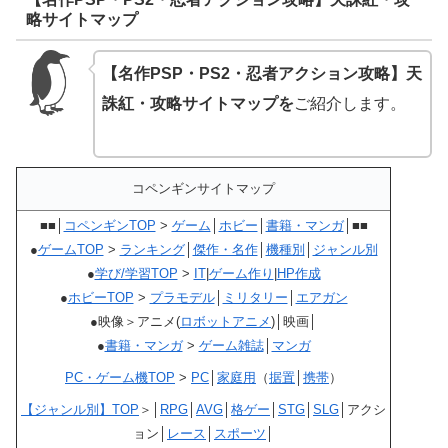
略サイトマップ
【名作PSP・PS2・忍者アクション攻略】天
誅紅・攻略サイトマップを
ご紹介します。
コペンギンサイトマップ
■■│
コペンギンTOP
>
ゲーム
│
ホビー
│
書籍・マンガ
│■■
●
ゲームTOP
>
ランキング
│
傑作・名作
│
機種別
│
ジャンル別
●
学び/学習TOP
>
IT
|
ゲーム作り
|
HP作成
●
ホビーTOP
>
プラモデル
│
ミリタリー
│
エアガン
●映像＞アニメ(
ロボットアニメ
)│映画│
●
書籍・マンガ
>
ゲーム雑誌
│
マンガ
PC・ゲーム機TOP
>
PC
│
家庭用
（
据置
│
携帯
）
【ジャンル別】TOP
＞│
RPG
│
AVG
│
格ゲー
│
STG
│
SLG
│アクシ
ョン│
レース
│
スポーツ
│