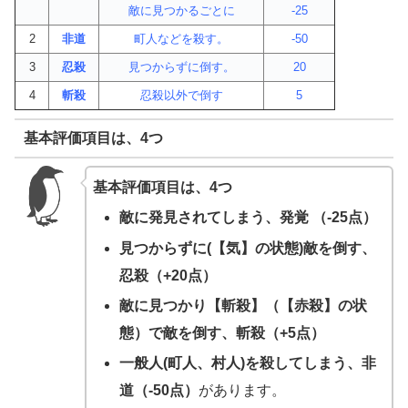
敵に見つかるごとに
-25
2
非道
町人などを殺す。
-50
3
忍殺
見つからずに倒す。
20
4
斬殺
忍殺以外で倒す
5
基本評価項目は、4つ
基本評価項目は、4つ
敵に発見されてしまう、発覚 （-25点）
見つからずに(【気】の状態)敵を倒す、
忍殺（+20点）
敵に見つかり【斬殺】（【赤殺】の状
態）で敵を倒す、斬殺（+5点）
一般人(町人、村人)を殺してしまう、非
道（-50点）
があります。