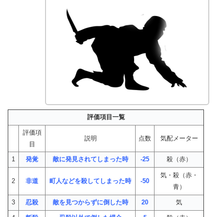
評価項目一覧
評価項
説明
点数
気配メーター
目
1
発覚
敵に発見されてしまった時
-25
殺（赤）
気・殺（赤・
2
非道
町人などを殺してしまった時
-50
青）
3
忍殺
敵を見つからずに倒した時
20
気