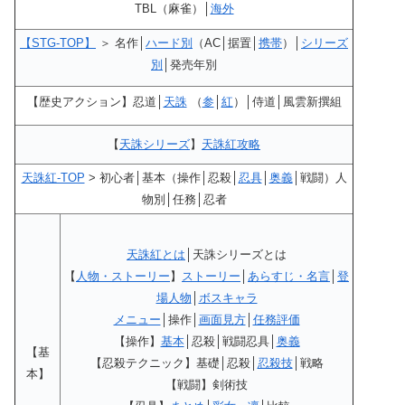
TBL（麻雀）│
海外
【STG-TOP】
＞ 名作│
ハード別
（AC│据置│
携帯
）│
シリーズ
別
│発売年別
【歴史アクション】忍道│
天誅
（
参
│
紅
）│侍道│風雲新撰組
【
天誅シリーズ
】
天誅紅攻略
天誅紅-TOP
> 初心者│基本（操作│忍殺│
忍具
│
奥義
│戦闘）人
物別│任務│忍者
天誅紅とは
│天誅シリーズとは
【
人物・ストーリー
】
ストーリー
│
あらすじ・名言
│
登
場人物
│
ボスキャラ
メニュー
│操作│
画面見方
│
任務評価
【操作】
基本
│忍殺│戦闘忍具│
奥義
【基
【忍殺テクニック】基礎│忍殺│
忍殺技
│戦略
本】
【戦闘】剣術技