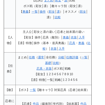
【忍具】
まとめ
│
彩女
・
凛
│比較
ボス戦（彩女│凛）│敵キャラ別（彩女│凛）
【
奥義
】
一覧
│
操作
（
彩女
│
凛
）│オススメ（
彩女
│
凛）│
比較
主人公│彩女と凛の違い│忍者と始末屋の違い
【人
【彩女】操作│忍具（敵別）│
奥義
│
衣装
│
入手
物】
【凛】特徴│操作（基本・道具奥義）│
忍具
・
奥義
（
比
較
）│
衣装
│
入手
まとめ│
任務
（
通常
│全任務）
分岐
│
任務評価
（
一覧
│
基礎
│
比較
）
【任
忍具・衣装
│ボス戦│戦略
務】
【彩女】1 2 3 4 5 6 7 8 9 10
【凛】特徴│一覧│戦略│1 2 3 4 5 6
【敵】
【ボス】
一覧
【敵キャラ】対策忍具（忍者│始末屋）
忍者に
【忍者】
作品
（媒体別│年代別）【始末屋】
作品