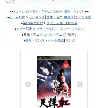
ついて
■■│
コペンギンTOP
>
ゲーム
│
ホビー
│
書籍・マンガ
│■■
●
ゲームTOP
>
ランキング
│
傑作・名作
│
機種別
│
ジャンル別
●
学び/学習TOP
>
IT
|
ゲーム作り
|
HP作成
●
ホビーTOP
>
プラモデル
│
ミリタリー
│
エアガン
●映像＞アニメ(
ロボットアニメ
)│映画│
●
書籍・マンガ
>
ゲーム雑誌
│
マンガ