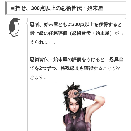
目指せ、300点以上の忍術皆伝・始末屋
忍者、始末屋ともに300点以上を獲得すると
最上級の任務評価（忍術皆伝・始末屋）
が与
えられます。
忍術皆伝・始末屋の評価をうけると、忍具全
てを2つずつ、特殊忍具も獲得
することがで
きます。