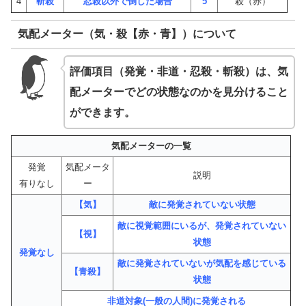
4
斬殺
忍殺以外で倒した場合
5
殺（赤）
気配メーター（気・殺【赤・青】）について
評価項目（発覚・非道・忍殺・斬殺）は、気
配メーターでどの状態なのかを見分けること
ができます。
気配メーターの一覧
発覚
気配メータ
説明
有りなし
ー
【気】
敵に発覚されていない状態
敵に視覚範囲にいるが、発覚されていない
【視】
状態
発覚なし
敵に発覚されていないが気配を感じている
【青殺】
状態
非道対象(一般の人間)に発覚される