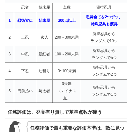
忍者
始末屋
点数
獲得忍具
忍具全てを2つずつ、
1
忍術皆伝
始末屋
300点以上
特殊忍具も獲得
所持忍具から
2
上忍
玄人
200～300未満
ランダムで10つ
所持忍具から
3
中忍
新紅者
100～200未満
ランダムで5つ
所持忍具から
4
下忍
辻斬り
0~100未満
ランダムで2つ
0未満
所持忍具から
5
門前払い
与太者
（マイナス
ランダムで1つ
点）
任務評価は、発覚有り無しで基準点数が違う
任務評価で最も重要な評価基準は、敵に見つ