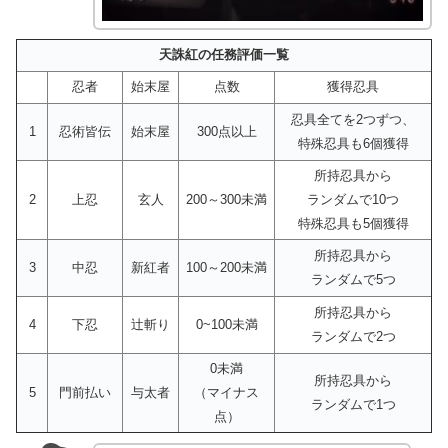
天誅紅の任務評価一覧
忍者
始末屋
点数
獲得忍具
忍具全てを2つずつ、
1
忍術皆伝
始末屋
300点以上
特殊忍具も6個獲得
所持忍具から
2
上忍
玄人
200～300未満
ランダムで10つ
特殊忍具も5個獲得
所持忍具から
3
中忍
新紅者
100～200未満
ランダムで5つ
所持忍具から
4
下忍
辻斬り
0~100未満
ランダムで2つ
0未満
所持忍具から
5
門前払い
与太者
（マイナス
ランダムで1つ
点）