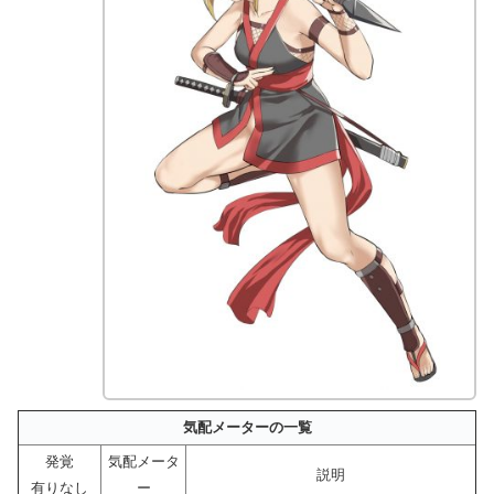
気配メーターの一覧
発覚
気配メータ
説明
有りなし
ー