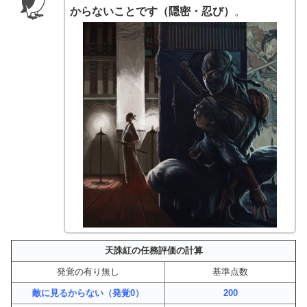
からないことです（隠密・忍び）
。
天誅紅の任務評価の計算
発覚の有り無し
基準点数
敵に見るからない（発覚0）
200