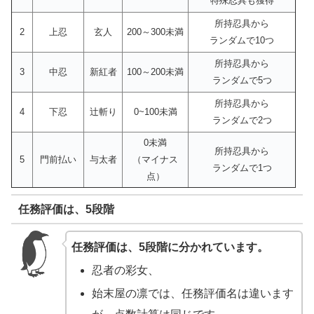
特殊忍具も獲得
所持忍具から
2
上忍
玄人
200～300未満
ランダムで10つ
所持忍具から
3
中忍
新紅者
100～200未満
ランダムで5つ
所持忍具から
4
下忍
辻斬り
0~100未満
ランダムで2つ
0未満
所持忍具から
5
門前払い
与太者
（マイナス
ランダムで1つ
点）
任務評価は、5段階
任務評価は、5段階に分かれています。
忍者の彩女、
始末屋の凛では、任務評価名は違います