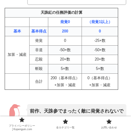
天誅紅の任務評価の計算
発覚0
（発覚1以上）
基本
基本得点
200
0
発覚
0
-25×数
非道
-50×数
-50×数
加算・減産
忍殺
20×数
20×数
斬殺
5×数
5×数
200（基本得点）
0（基本得点）
合計
+加算・減産
+加算・減産
前作、天誅参でまったく敵に発覚されないで
任務をクリアすると最上級の評価（忍術皆
プライバシーポリシー
全カテゴリ一覧
お問い合わせ
伝・始末屋）
は獲得することができました
│Kopenguin.com