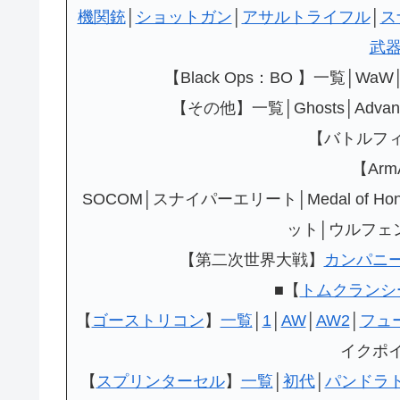
機関銃
│
ショットガン
│
アサルトライフル
│
ス
武
【Black Ops：BO 】一覧│WaW
【その他】一覧│Ghosts│Advanced W
【バトルフ
【Arm
SOCOM│スナイパーエリート│Medal of
ット│ウルフェ
【第二次世界大戦】
カンパニ
■【
トムクランシ
【
ゴーストリコン
】
一覧
│
1
│
AW
│
AW2
│
フュ
イクポ
【
スプリンターセル
】
一覧
│
初代
│
パンドラ