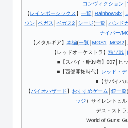
コンヴィクション
│
【
レインボーシックス
】
一覧
│
RainbowSix
│
ウン
│
ベガス
│
ベガス2
│
シージ
(
一覧
│
ハンド
ナイパー/M
【メタルギア】
本編
(
一覧
│
MGS1
│
MGS2
│
【レッドオーケストラ】
独ソ戦
│
■【スパイ・暗殺者】007│ヒ
■【西部開拓時代】
レッド・デ
■【サバイバ
【
バイオハザード
】
おすすめゲーム
│
銃一覧
ッジ
）サイレントヒル│Lef
デス・ストラ
World of Guns: G