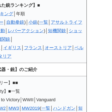
れた銃ランキング】■
キング
│年順
ー
│
自動拳銃
)│
小銃
(
一覧
│
アサルトライフ
自動
│
レバーアクション
)│
短機関銃
│
ショッ
機関銃
│
ツ
│
イギリス
│
フランス
│
オーストリア
│
ベル
タリア
武器・銃】のご紹介
リー】■■
Duty】■一覧
 Victory│WWII│Vanguard
W2
│
MW3
│
MW2019
(
一覧
│
ハンドガン
│
短