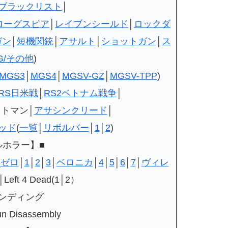
ブラックリスト
│
ローグスピア
│
レイブンシールド
│
ロックダ
ガン
│
短機関銃
│
アサルト
│
ショットガン
│
ス
G/その他
)
MGS3
│
MGS4
│
MGSV-GZ
│
MGSV-TPP
)
RS日米戦
│
RS2ベトナム戦争
│
ットマン│
アサシンクリード
│
ッド
(
一覧
│
リボルバー
│
1
│
2
)
ルホラー】■
(
ゼロ
│
1
│
2
│
3
│
ベロニカ
│
4
│
5
│
6
│
7
│
ヴィレ
t 4 Dead(1│2）
ンディング
un Disassembly