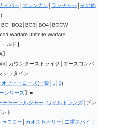
ナイパー
│
マシンガン
│
ランチャー
│
その他
器
)
│BO│BO2│BO3│BO4│BOCW
arfare│Infinite Warfare
ィールド】
A】
 Honor│カウンターストライク│エースコンバ
ンシュタイン
ーオブヒーローズ
(
一覧
│
1
│
2
)
ーシリーズ
】■
ーチャーソルジャー
│
ワイルドランズ
│ブレ
イント
トゥモロー
│
カオスセオリー
│
二重スパイ
│