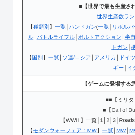
■【世界で最も生産さ
世界生産数ラン
【
種類別
】
一覧
│
ハンドガン
(
一覧
│
リボルバ
ル
│
バトルライフル
│
ボルトアクション
│
半
トガン
│
【
国別
】
一覧
│
ソ連/ロシア
│
アメリカ
│
ドイ
ギー
│
イ
【ゲームに登場する
■■【ミリタ
■【Call of 
【WWII 】一覧│1│2│3│Roads to
【
モダンウォーフェア：MW
】
一覧
│
MW
│
M