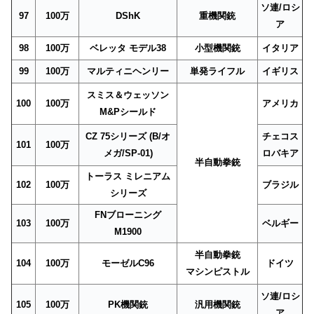
ソ連/ロシ
97
100万
DShK
重機関銃
ア
98
100万
ベレッタ モデル38
小型機関銃
イタリア
99
100万
マルティニヘンリー
単発ライフル
イギリス
スミス＆ウェッソン
100
100万
アメリカ
M&Pシールド
CZ 75シリーズ (B/オ
チェコス
101
100万
メガ/SP-01)
ロバキア
半自動拳銃
トーラス ミレニアム
102
100万
ブラジル
シリーズ
FNブローニング
103
100万
ベルギー
M1900
半自動拳銃
104
100万
モーゼルC96
ドイツ
マシンピストル
ソ連/ロシ
105
100万
PK機関銃
汎用機関銃
ア