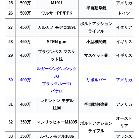
25
500万
M1911
アメリカ
半自動拳銃
26
500万
ワルサーPP/PPK
ドイツ
ボルトアクション
27
450万
カルカノ モデロ1891
イタリア
ライフル
28
450万
STEN gun
小型機関銃
イギリス
ブラウンベス マスケ
29
430万
マスケット銃
イギリス
ット銃
ルガーシングルシック
ス/
30
400万
リボルバー
アメリカ
ブラックホーク/
バケロ
レミントン モデル
31
400万
半自動散弾銃
アメリカ
1100
オースト
32
350万
マンリッヒャーM1895
ボルトアクション
リア
ライフル
33
350万
ルベル モデル1886
フランス