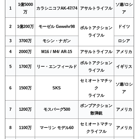
1億5000
ソ連/ロシ
1
カラシニコフAK-47/74
アサルトライフル
万
ア
2
1億200万
モーゼル Gewehr98
ドイツ
ボルトアクション
ライフル
3
3700万
モシン・ナガン
ロシア
4
2000万
M16 / M4/ AR-15
アサルトライフル
アメリカ
ボルトアクション
5
1700万
リー・エンフィールド
イギリス
ライフル
セミオートマチッ
ソ連/ロシ
6
1500万
SKS
ク
ア
ライフル
ポンプアクション
7
1200万
モスバーグ500
アメリカ
散弾銃
セミオートマチッ
8
1100万
マーリン モデル60
アメリカ
クライフル