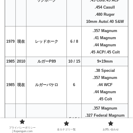
ックホーク
.45 Colt/.45 ACP
.454 Casull
.480 Ruger
10mm Auto/.40 S&W
.357 Magnum
.41 Magnum
1979
現在
レッドホーク
6 / 8
.44 Magnum
.45 ACP/.45 Colt
1985
2010
ルガーP89
10 / 15
9×19mm
.38 Special
.357 Magnum
1985
現在
ルガーバケロ
6
.44 WCF
.44 Magnum
.45 Colt
.357 Magnum
.327 Federal Magnum
5 / 6 /
.22 LR
1987
現在
ルガーGP100
7
プライバシーポリシー
.44 Special
全カテゴリ一覧
お問い合わせ
│Kopenguin.com