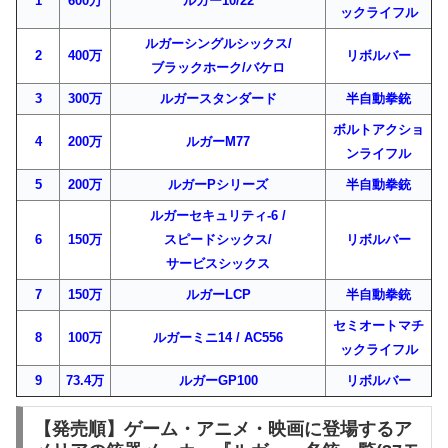
1
600万
ルガー10/22
ックライフル
ルガーシングルシックス/
2
400万
リボルバー
ブラックホーク/バケロ
3
300万
ルガースタンダード
半自動拳銃
ボルトアクショ
4
200万
ルガーM77
ンライフル
5
200万
ルガーPシリーズ
半自動拳銃
ルガーセキュリティ-6 /
6
150万
スピードシックス/
リボルバー
サービスシックス
7
150万
ルガーLCP
半自動拳銃
セミオートマチ
8
100万
ルガーミニ14 / AC556
ックライフル
9
73.4万
ルガーGP100
リボルバー
【発売順】ゲーム・アニメ・映画に登場するア