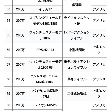
ル1912/42
散弾銃
53
200万
イサカ37
アメリカ
スプリングフィールド
ライフルマスケッ
54
200万
アメリカ
モデル1861/1863
ト銃
ウィンチェスターモデ
レバーアクション
55
200万
アメリカ
ル1892
ライフル
ソ連/ロシ
56
200万
PPS-42 / 43
小型機関銃
ア
ウィンチェスターモデ
単発ボルトアクシ
57
200万
アメリカ
ル1900-68
ョンライフル
“シャスポー” Fusil
58
200万
単発ライフル
フランス
Modèle1866
バイカル/ IMZMP
ソ連/ロシ
59
200万
二連式散弾銃
-27M
ア
60
200万
レイヴンMP-25
アメリカ