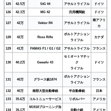
125
42.5万
StG 44
アサルトライフル
ドイツ
126
42.3万
MG 42
汎用機関銃
ドイツ
南アフリ
127
42万
Vektor R4
アサルトライフル
カ
ボルトアクション
128
42万
Ross Rifle
カナダ
ライフル
129
41万
FAMAS F1 / G1 / G2
アサルトライフル
フランス
セミオートマチッ
130
40.2万
Gewehr 43
ク
ドイツ
ライフル
ボルトアクション
131
40万
グラース銃1874
フランス
ライフル
132
40万
南部大型自動拳銃
半自動拳銃
日本
133
35.6万
コルトニューサービス
リボルバー
アメリカ
M1918ブローニング自
134
35.1万
自動小銃
アメリカ