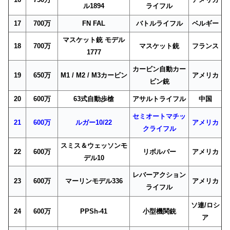
ル1894
ライフル
17
700万
FN FAL
バトルライフル
ベルギー
マスケット銃 モデル
18
700万
マスケット銃
フランス
1777
カービン自動カー
19
650万
M1 / M2 / M3カービン
アメリカ
ビン銃
20
600万
63式自動歩槍
アサルトライフル
中国
セミオートマチッ
21
600万
ルガー10/22
アメリカ
クライフル
スミス＆ウェッソンモ
22
600万
リボルバー
アメリカ
デル10
レバーアクション
23
600万
マーリンモデル336
アメリカ
ライフル
ソ連/ロシ
24
600万
PPSh-41
小型機関銃
ア