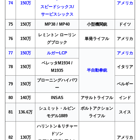
74
150万
アメリカ
スピードシックス/
サービスシックス
75
150万
MP38 / MP40
小型機関銃
ドイツ
レミントン ローリン
76
150万
単発ライフル
アメリカ
グブロック
77
150万
ルガーLCP
アメリカ
ベレッタM1934 /
78
150万
イタリア
半自動拳銃
M1935
ブローニングハイパワ
79
150万
ベルギー
ー
80
140万
INSAS
アサルトライフル
インド
シュミット・ルビン
ボルトアクション
81
136.6万
スイス
モデル1889
ライフル
ハリントン＆リチャー
ドソン
82
130万
アメリカ