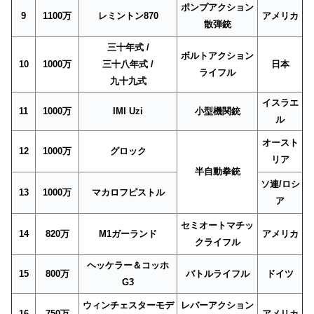
ポンプアクション
9
1100万
レミントン870
アメリカ
散弾銃
三十年式 /
ボルトアクション
10
1000万
三十八年式 /
日本
ライフル
九十九式
イスラエ
11
1000万
IMI Uzi
小型機関銃
ル
オースト
12
1000万
グロック
リア
半自動拳銃
ソ連/ロシ
13
1000万
マカロフピストル
ア
セミオートマチッ
14
820万
M1ガーランド
アメリカ
クライフル
ヘッケラー＆コッホ
15
800万
バトルライフル
ドイツ
G3
ウィンチェスターモデ
レバーアクション
16
750万
アメリカ