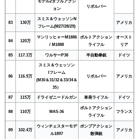
モデル2ダブルアクシ
リボルバー
ョン
スミス＆ウェッソンN
83
130万
アメリカ
フレーム(M27/28/29)
マンリッヒャーM1886
ボルトアクション
オースト
84
120万
/ M1888
ライフル
リア
85
117.3万
ワルサーP38
半自動拳銃
ドイツ
スミス＆ウェッソン
Iフレーム
86
116.9万
リボルバー
アメリカ
(M30＆31/32＆33/34＆
35）
87
115万
ドライゼニードルガン
単発ライフル
ドイツ
ボルトアクション
88
110万
MAS-36
フランス
ライフル
ウィンチェスターモデ
ポンプアクション
89
102.4万
アメリカ
ル1897
散弾銃