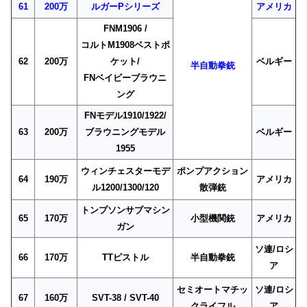
61
200万
ルガーPシリーズ
アメリカ
FNM1906 /
コルトM1908ベストポ
62
200万
ケット/
ベルギー
半自動拳銃
FNベイビーブラウニ
ング
FNモデル1910/1922/
63
200万
ブラウニングモデル
ベルギー
1955
ウィンチェスターモデ
ポンプアクション
64
190万
アメリカ
ル1200/1300/120
散弾銃
トンプソンサブマシン
65
170万
小型機関銃
アメリカ
ガン
ソ連/ロシ
66
170万
TTピストル
半自動拳銃
ア
セミオートマチッ
ソ連/ロシ
67
160万
SVT-38 / SVT-40
クライフル
ア