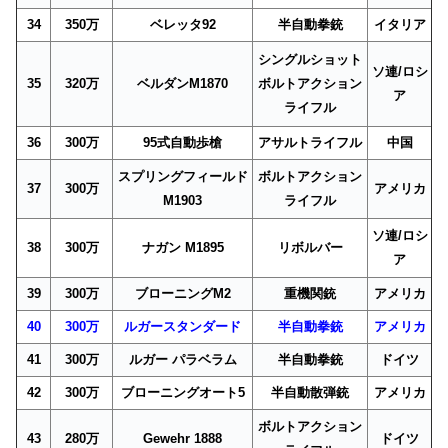
34
350万
ベレッタ92
半自動拳銃
イタリア
シングルショット
ソ連/ロシ
35
320万
ベルダンM1870
ボルトアクション
ア
ライフル
36
300万
95式自動歩槍
アサルトライフル
中国
スプリングフィールド
ボルトアクション
37
300万
アメリカ
M1903
ライフル
ソ連/ロシ
38
300万
ナガン M1895
リボルバー
ア
39
300万
ブローニングM2
重機関銃
アメリカ
40
300万
ルガースタンダード
半自動拳銃
アメリカ
41
300万
ルガー パラベラム
半自動拳銃
ドイツ
42
300万
ブローニングオート5
半自動散弾銃
アメリカ
ボルトアクション
43
280万
Gewehr 1888
ドイツ