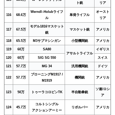
ト銃
リア
Werndl–Holubライフ
オースト
116
68.6万
単発ライフル
ル
リア
モデル1816マスケット
117
67.5万
マスケット銃
アメリカ
銃
118
65.5万
M3サブマシンガン
小型機関銃
アメリカ
119
60万
SA80
イギリス
アサルトライフル
120
60万
SIG SG 550
スイス
121
57.7万
MG 34
汎用機関銃
ドイツ
ブローニングM1917 /
122
57.7万
機関銃
アメリカ
M1919
ソ連/ロシ
123
50万
トゥーラコロビンTK
半自動拳銃
ア
コルトシングル
124
45.7万
リボルバー
アメリカ
アクションアーミー