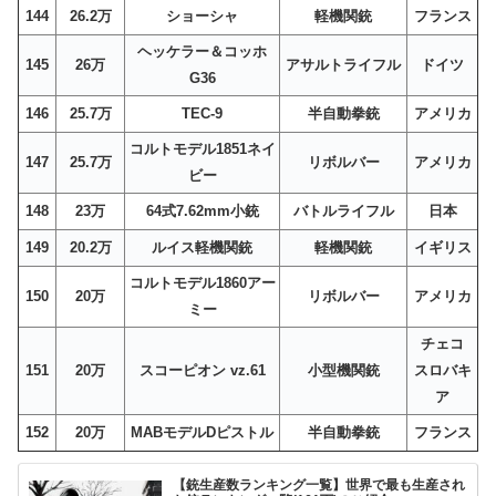
144
26.2万
ショーシャ
軽機関銃
フランス
ヘッケラー＆コッホ
145
26万
アサルトライフル
ドイツ
G36
146
25.7万
TEC-9
半自動拳銃
アメリカ
コルトモデル1851ネイ
147
25.7万
リボルバー
アメリカ
ビー
148
23万
64式7.62mm小銃
バトルライフル
日本
149
20.2万
ルイス軽機関銃
軽機関銃
イギリス
コルトモデル1860アー
150
20万
リボルバー
アメリカ
ミー
チェコ
151
20万
スコーピオン vz.61
小型機関銃
スロバキ
ア
152
20万
MABモデルDピストル
半自動拳銃
フランス
【銃生産数ランキング一覧】世界で最も生産され