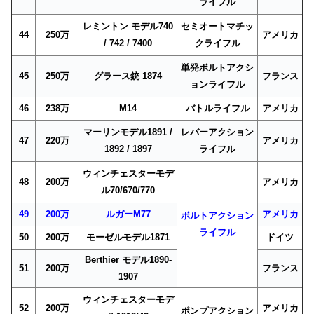
ライフル
レミントン モデル740
セミオートマチッ
44
250万
アメリカ
/ 742 / 7400
クライフル
単発ボルトアクシ
45
250万
グラース銃 1874
フランス
ョンライフル
46
238万
M14
バトルライフル
アメリカ
マーリンモデル1891 /
レバーアクション
47
220万
アメリカ
1892 / 1897
ライフル
ウィンチェスターモデ
48
200万
アメリカ
ル70/670/770
49
200万
ルガーM77
アメリカ
ボルトアクション
ライフル
50
200万
モーゼルモデル1871
ドイツ
Berthier モデル1890-
51
200万
フランス
1907
ウィンチェスターモデ
52
200万
アメリカ
ポンプアクション