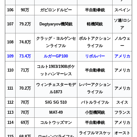
106
90万
ガビロンドルビー
半自動拳銃
スペイン
ソ連/ロシ
107
79.2万
Degtyaryov機関銃
軽機関銃
ア
クラッグ・ヨルゲンセ
ボルトアクション
ノルウェ
108
74.8万
ンライフル
ライフル
ー
109
73.4万
ルガーGP100
リボルバー
アメリカ
コルト1903/1908ポケ
110
71万
半自動拳銃
アメリカ
ットハンマーレス
ウィンチェスターモデ
レバーアクション
111
70.2万
アメリカ
ル1873
ライフル
112
70万
SIG SG 510
バトルライフル
スイス
113
70万
MAT-49
小型機関銃
フランス
114
69万
コルトウッズマン
半自動拳銃
アメリカ
ライフルマスケッ
オースト
115
68.8万
ローレンツライフル