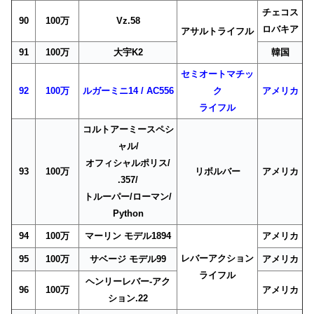
チェコス
90
100万
Vz.58
ロバキア
アサルトライフル
91
100万
大宇K2
韓国
セミオートマチッ
92
100万
ルガーミニ14 / AC556
ク
アメリカ
ライフル
コルトアーミースペシ
ャル/
オフィシャルポリス/
93
100万
リボルバー
アメリカ
.357/
トルーパー/ローマン/
Python
94
100万
マーリン モデル1894
アメリカ
レバーアクション
95
100万
サベージ モデル99
アメリカ
ライフル
ヘンリーレバー-アク
96
100万
アメリカ
ション.22