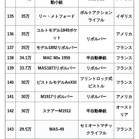
動小銃
ボルトアクション
135
35万
リー・メトフォード
イギリス
ライフル
コルトモデル1849ポケ
136
35万
アメリカ
ット
リボルバー
137
35万
モデル1892リボルバー
フランス
138
34.1万
MAC Mle 1950
半自動拳銃
フランス
139
33.7万
MAS1873リボルバー
リボルバー
フランス
フリントロック式
140
30万
ピストルモデルAnXIII
フランス
ピストル
141
30万
M1917リボルバー
リボルバー
アメリカ
オースト
142
30万
ステアーM1912
半自動拳銃
リア
セミオートマチッ
143
29.5万
MAS-49
フランス
クライフル