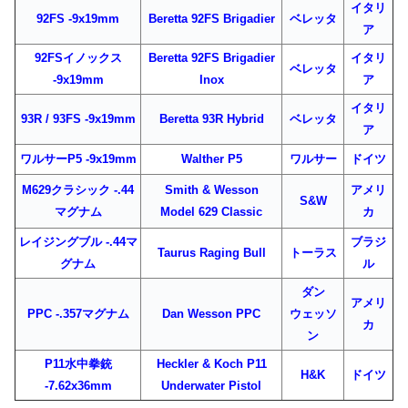
イタリ
92FS -9x19mm
Beretta 92FS Brigadier
ベレッタ
ア
92FSイノックス
Beretta 92FS Brigadier
イタリ
ベレッタ
-9x19mm
Inox
ア
イタリ
93R / 93FS -9x19mm
Beretta 93R Hybrid
ベレッタ
ア
ワルサーP5 -9x19mm
Walther P5
ワルサー
ドイツ
M629クラシック -.44
Smith & Wesson
アメリ
S&W
マグナム
Model 629 Classic
カ
レイジングブル -.44マ
ブラジ
Taurus Raging Bull
トーラス
グナム
ル
ダン
アメリ
PPC -.357マグナム
Dan Wesson PPC
ウェッソ
カ
ン
P11水中拳銃
Heckler & Koch P11
H&K
ドイツ
-7.62x36mm
Underwater Pistol