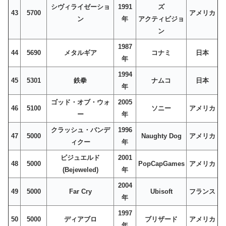
シヴィライゼーショ
1991
ズ
43
5700
アメリカ
ン
年
アクティビジョ
ン
1987
44
5690
メタルギア
コナミ
日本
年
1994
45
5301
鉄拳
ナムコ
日本
年
ゴッド・オブ・ウォ
2005
46
5100
ソニー
アメリカ
ー
年
クラッシュ・バンデ
1996
47
5000
Naughty Dog
アメリカ
ィクー
年
ビジュエルド
2001
48
5000
PopCapGames
アメリカ
(Bejeweled)
年
2004
49
5000
Far Cry
Ubisoft
フランス
年
1997
50
5000
ディアブロ
ブリザード
アメリカ
年