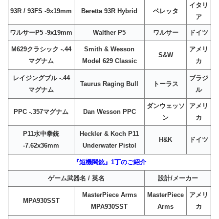
イタリ
93R / 93FS -9x19mm
Beretta 93R Hybrid
ベレッタ
ア
ワルサーP5 -9x19mm
Walther P5
ワルサー
ドイツ
M629クラシック -.44
Smith & Wesson
アメリ
S&W
マグナム
Model 629 Classic
カ
レイジングブル -.44
ブラジ
Taurus Raging Bull
トーラス
マグナム
ル
ダンウェッソ
アメリ
PPC -.357マグナム
Dan Wesson PPC
ン
カ
P11水中拳銃
Heckler & Koch P11
H&K
ドイツ
-7.62x36mm
Underwater Pistol
『短機関銃』1丁のご紹介
ゲーム武器名 / 英名
設計/メーカー
MasterPiece Arms
MasterPiece
アメリ
MPA930SST
MPA930SST
Arms
カ