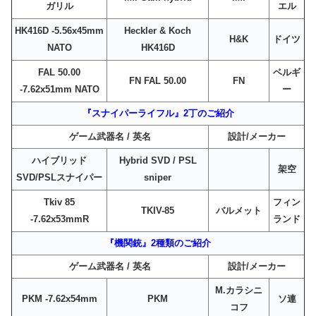
ガリル
エル
HK416D -5.56x45mm
Heckler & Koch
H&K
ドイツ
NATO
HK416D
FAL 50.00
ベルギ
FN FAL 50.00
FN
-7.62x51mm NATO
ー
『スナイパーライフル』2丁のご紹介
ゲーム武器名 / 英名
設計/メーカー
ハイブリッド
Hybrid SVD / PSL
架空
SVD/PSLスナイパー
sniper
Tkiv 85
フィン
TKIV-85
バルメット
-7.62x53mmR
ランド
『機関銃』2種類のご紹介
ゲーム武器名 / 英名
設計/メーカー
M.カラシニ
PKM -7.62x54mm
PKM
ソ連
コフ