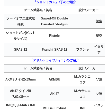
『ショットガン』3丁のご紹介
ゲーム武器名 / 英名
設計/メーカー
ソードオフ二連式散
Sawed-Off Double
架空
弾銃
Barreled Shotgun
ショットガン(ピスト
Pistole
架空
ルサイズ)
イタリ
SPAS-12
Franchi SPAS-12
フランキ
ア
『アサルトライフル』5丁のご紹介
ゲーム武器名 / 英名
設計/メーカー
M.カラシニ
AKMSU -7.62x39mm
AKMSU
ソ連
コフ
AK47 タイプIII
M.カラシニ
AK-47
ソ連
-7.62x39mm
コフ
IMIガリルMAR / IMI
イスラ
IMI Galil hybrid
IMI