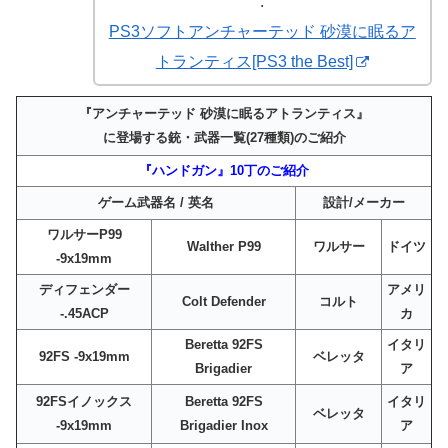
.
PS3ソフトアンチャーテッド 砂漠に眠るア
トランティス[PS3 the Best]
『アンチャーテッド 砂漠に眠るアトランティス』
に登場する銃・武器一覧(27種類)のご紹介
『ハンドガン』10丁のご紹介
ゲーム武器名 / 英名
設計/メーカー
ワルサーP99
Walther P99
ワルサー
ドイツ
-9x19mm
ディフェンダー
アメリ
Colt Defender
コルト
-.45ACP
カ
Beretta 92FS
イタリ
92FS -9x19mm
ベレッタ
Brigadier
ア
92FSイノックス
Beretta 92FS
イタリ
ベレッタ
-9x19mm
Brigadier Inox
ア