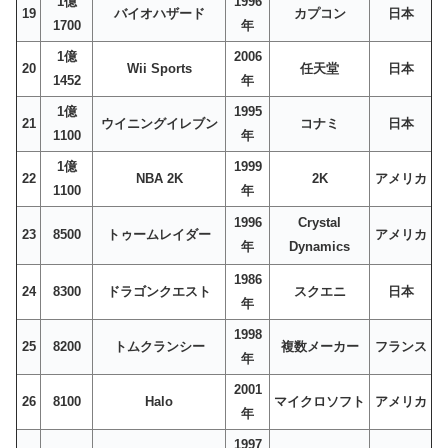
1億
1996
19
バイオハザード
カプコン
日本
1700
年
1億
2006
20
Wii Sports
任天堂
日本
1452
年
1億
1995
21
ウイニングイレブン
コナミ
日本
1100
年
1億
1999
22
NBA 2K
2K
アメリカ
1100
年
1996
Crystal
23
8500
トゥームレイダー
アメリカ
年
Dynamics
1986
24
8300
ドラゴンクエスト
スクエニ
日本
年
1998
25
8200
トムクランシー
複数メーカー
フランス
年
2001
26
8100
Halo
マイクロソフト
アメリカ
年
1997