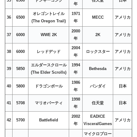
35
6500
ドンキーコング
任天堂
日本
年
オレゴントレイル
1971
36
6500
MECC
アメリカ
(The Oregon Trail)
年
2000
37
6000
WWE 2K
2K
アメリカ
年
2004
38
6000
レッドデッド
ロックスター
アメリカ
年
エルダースクロール
1994
39
5850
Bethesda
アメリカ
(The Elder Scrolls)
年
1986
40
5800
ドラゴンボール
バンダイ
日本
年
1998
41
5708
マリオパーティ
任天堂
日本
年
2002
EADICE
42
5700
Battlefield
アメリカ
年
VisceralGames
マイクロプロー