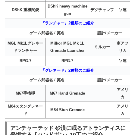
DShK heavy machine
DShK 重機関銃
デグチャレフ
ソ連
gun
『ランチャー』2種類のご紹介
ゲーム武器名 / 英名
設計/メーカー
MGL Mk1Lグレネー
Milkor MGL Mk 1L
南アフ
ミルカー
ドランチャー
Grenade Launcher
リカ
RPG-7
RPG-7
ソ連
『グレネード』2種類のご紹介
ゲーム武器名 / 英名
設計/メーカー
アメリ
M67手榴弾
M67 Hand Grenade
カ
M84スタングレネー
アメリ
M84 Stun Grenade
ド
カ
アンチャーテッド 砂漠に眠るアトランティスに
登場する『ハンドガン』10丁のご紹介