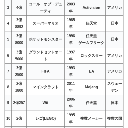
コール・オブ・デュ
2003
3
4億
Activision
アメリカ
ーティ
年
3億
1985
4
スーパーマリオ
任天堂
日本
8892
年
3億
1996
任天堂
5
ポケットモンスター
日本
8000
年
ゲームフリーク
3億
グランドセフトオー
1997
6
ロックスター
アメリカ
5000
ト
年
3億
1993
7
FIFA
EA
アメリカ
2500
年
2億
2011
スウェー
8
マインクラフト
Mojang
3800
年
デン
2006
9
2億257
Wii
任天堂
日本
年
1995
10
2億
レゴ(LEGO)
複数メーカー
複数の国
年