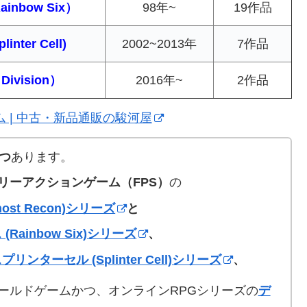
nbow Six）
98年~
19作品
ter Cell)
2002~2013年
7作品
ivision）
2016年~
2作品
ム | 中古・新品通販の駿河屋
つ
あります。
リーアクションゲーム（FPS）
の
st Recon)シリーズ
と
Rainbow Six)シリーズ
、
プリンターセル (Splinter Cell)シリーズ
、
ールドゲームかつ、オンラインRPGシリーズの
デ