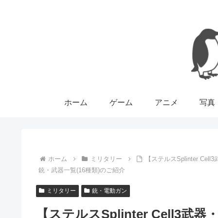
ホーム
ゲーム
アニメ
写真
ホーム
ミリタリー
【ステルスSplinter
銃・武器一覧(16種類)のご紹介
ミリタリー
銃・電動ガン
【ステルスSplinter Cel