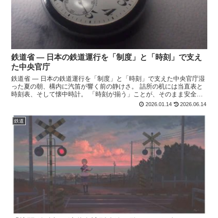
鉄道省 ― 日本の鉄道運行を「制度」と「時刻」で支え
た中央官庁
鉄道省 ― 日本の鉄道運行を「制度」と「時刻」で支えた中央官庁湿
った夏の朝、構内に汽笛が響く前の静けさ。 詰所の机には当直表と
時刻表、そして懐中時計。 「時刻が揃う」ことが、そのまま安全に
なる現場です。鉄道省とは鉄道省は、 日本の鉄道を国家...
2026.01.14
2026.06.14
鉄道