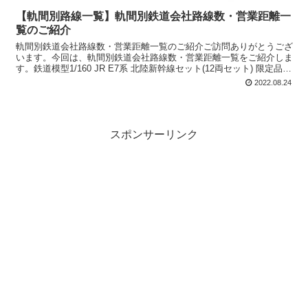
【軌間別路線一覧】軌間別鉄道会社路線数・営業距離一
覧のご紹介
軌間別鉄道会社路線数・営業距離一覧のご紹介ご訪問ありがとうござ
います。今回は、軌間別鉄道会社路線数・営業距離一覧をご紹介しま
す。鉄道模型1/160 JR E7系 北陸新幹線セット(12両セット) 限定品
『軌間(線路幅)別鉄道路線一覧』のご...
2022.08.24
スポンサーリンク