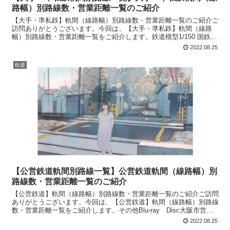
路幅）別路線数・営業距離一覧のご紹介
【大手・準私鉄】軌間（線路幅）別路線数・営業距離一覧のご紹介ご
訪問ありがとうございます。今回は、【大手・準私鉄】軌間（線路
幅）別路線数・営業距離一覧をご紹介します。鉄道模型1/150 国鉄
117-0系 近郊電車 新快速 6両セット 【大手...
2022.08.25
鉄道
【公営鉄道軌間別路線一覧】公営鉄道軌間（線路幅）別
路線数・営業距離一覧のご紹介
【公営鉄道】軌間（線路幅）別路線数・営業距離一覧のご紹介ご訪問
ありがとうございます。今回は、【公営鉄道】軌間（線路幅）別路線
数・営業距離一覧をご紹介します。その他Blu-ray Disc大阪市営地
下鉄運転席展望 四ツ橋線・南港ポートタウン線...
2022.08.25