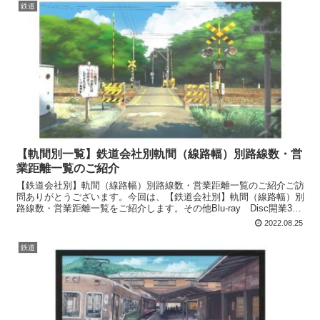
鉄道
【軌間別一覧】鉄道会社別軌間（線路幅）別路線数・営
業距離一覧のご紹介
【鉄道会社別】軌間（線路幅）別路線数・営業距離一覧のご紹介ご訪
問ありがとうございます。今回は、【鉄道会社別】軌間（線路幅）別
路線数・営業距離一覧をご紹介します。その他Blu-ray Disc開業30
周年記念作品 大阪モノレール運転席展望 門...
2022.08.25
鉄道