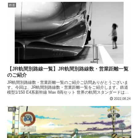
鉄道
【JR軌間別路線一覧】JR軌間別路線数・営業距離一覧
のご紹介
JR軌間別路線数・営業距離一覧のご紹介ご訪問ありがとうございま
す。今回は、JR軌間別路線数・営業距離一覧をご紹介します。鉄道
模型1/150 E4系新幹線 Max 8両セット 世界の軌間スタンダードは
1435mm、日本は1067mm現在の鉄道...
2022.08.24
鉄道