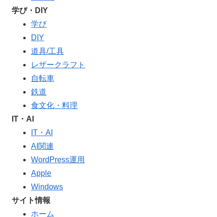
学び・DIY
学び
DIY
道具/工具
レザークラフト
自転車
鉄道
食文化・料理
IT・AI
IT・AI
AI関連
WordPress運用
Apple
Windows
サイト情報
ホーム