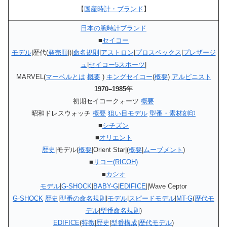
【
国産時計・ブランド
】
日本の腕時計ブランド
■
セイコー
モデル
|歴代(
発売順
|)|
命名規則
|
アストロン
|
プロスペックス
|
プレザージ
ュ
|
セイコー5スポーツ
|
MARVEL(
マーベルとは
概要
)
キングセイコー
(
概要
)
アルピニスト
1970–1985年
初期セイコークォーツ
概要
昭和ドレスウォッチ
概要
狙い目モデル
型番・素材刻印
■
シチズン
■
オリエント
歴史
|モデル(
概要
|Orient Star|(
概要
|
ムーブメント
)
■
リコー(RICOH)
■
カシオ
モデル
|
G-SHOCK
|
BABY-G
|
EDIFICE
||Wave Ceptor
G-SHOCK
歴史
|
型番の命名規則
|
モデル
|
スピードモデル
|
MT-G
(
歴代モ
デル
|
型番命名規則
)
EDIFICE
(
特徴
|
歴史
|
型番構成
|
歴代モデル
)