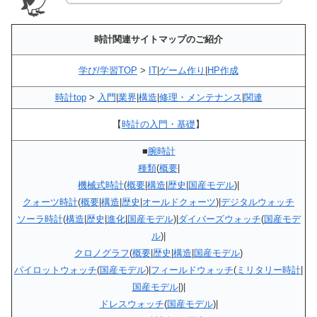
時計関連サイトマップのご紹介
学び/学習TOP
>
IT
|
ゲーム作り
|
HP作成
時計top
>
入門
|
業界
|
構造
|
修理・メンテナンス
|
関連
【
時計の入門・基礎
】
■
腕時計
種類
(
概要
|
機械式時計
(
概要
|
構造
|
歴史
|
国産モデル
)|
クォーツ時計
(
概要
|
構造
|
歴史
|
オールドクォーツ
)|
デジタルウォッチ
ソーラ時計
(
構造
|
歴史
|
進化
|
国産モデル
)|
ダイバーズウォッチ
(
国産モデ
ル
)|
クロノグラフ
(
概要
|
歴史
|
構造
|
国産モデル
)
パイロットウォッチ
(
国産モデル
)|
フィールドウォッチ
(
ミリタリー時計
|
国産モデル
|)|
ドレスウォッチ
(
国産モデル
)|