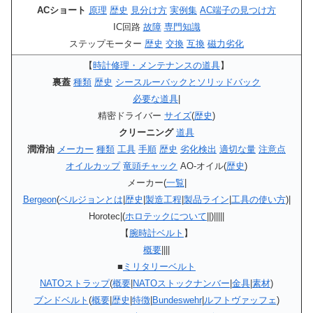
ACショート
原理
歴史
見分け方
実例集
AC端子の見つけ方
IC回路
故障
専門知識
ステップモーター
歴史
交換
互換
磁力劣化
【
時計修理・メンテナンスの道具
】
裏蓋
種類
歴史
シースルーバックとソリッドバック
必要な道具
|
精密ドライバー
サイズ
(
歴史
)
クリーニング
道具
潤滑油
メーカー
種類
工具
手順
歴史
劣化検出
適切な量
注意点
オイルカップ
竜頭チャック
AO-オイル(
歴史
)
メーカー(
一覧
|
Bergeon
(
ベルジョンとは
|
歴史
|
製造工程
|
製品ライン
|
工具の使い方
)|
Horotec|(
ホロテックについて
||)|||||
【
腕時計ベルト
】
概要
||||
■
ミリタリーベルト
NATOストラップ
(
概要
|
NATOストックナンバー
|
金具
|
素材
)
ブンドベルト
(
概要
|
歴史
|
特徴
|
Bundeswehr
|
ルフトヴァッフェ
)