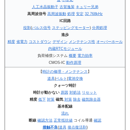
人工水晶振動子
古賀逸策
キュリー兄弟
高周波信号
高周波振動
処理
安定
32.768kHz
IC回路
役割
(
パルス信号
ステッピングモーター
)
分周処理
進歩
精度
省電力
コストダウン
デザイン
メンテナンス性
オーバーホール
内蔵RTCモジュール
負荷補償システム
概要
電力効率
CMOS-IC
動作原理
【
時計の修理・メンテナンス
】
道具
|
ベルト
|
電池交換
クォーツ時計
時計が動かない
原因
対処法
リセット
精度
低下
対策
磁気
対策
除去
磁気除去器
基本配線
流れ
断線
確認方法
正常抵抗値
コイル導通
確認
接触不良
(
道具
接点復活剤
)