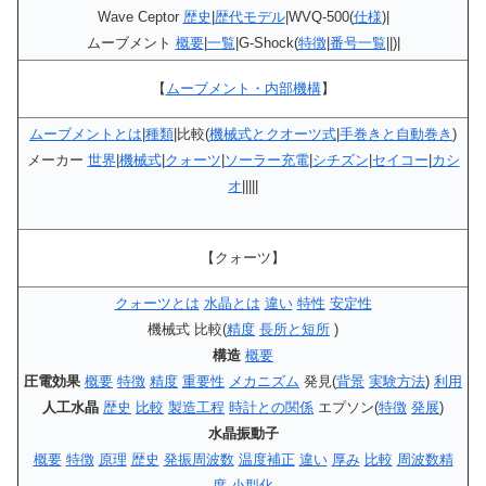
Wave Ceptor
歴史
|
歴代モデル
|WVQ-500(
仕様
)|
ムーブメント
概要
|
一覧
|G-Shock(
特徴
|
番号一覧
||)|
【
ムーブメント・内部機構
】
ムーブメントとは
|
種類
|比較(
機械式とクオーツ式
|
手巻きと自動巻き
)
メーカー
世界
|
機械式
|
クォーツ
|
ソーラー充電
|
シチズン
|
セイコー
|
カシ
オ
|||||
【クォーツ】
クォーツとは
水晶とは
違い
特性
安定性
機械式 比較(
精度
長所と短所
)
構造
概要
圧電効果
概要
特徴
精度
重要性
メカニズム
発見(
背景
実験方法
)
利用
人工水晶
歴史
比較
製造工程
時計との関係
エプソン(
特徴
発展
)
水晶振動子
概要
特徴
原理
歴史
発振周波数
温度補正
違い
厚み
比較
周波数精
度
小型化