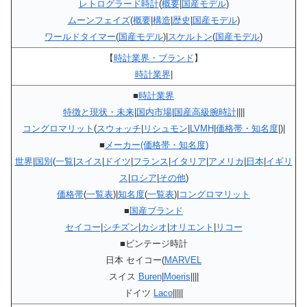
レトログラード時計
(
概要
|
国産モデル
)
ムーンフェイズ
(
概要
|
構造
|
歴史
|
国産モデル
)
ワールドタイマー
(
国産モデル
)|
スケルトン
(
国産モデル
)
【
時計業界・ブランド
】
時計業界
|
■
時計業界
特徴と現状・未来
|
国内市場
|
国産高級腕時計
||||
コングロマリット
(
スウォッチ
|
リシュモン
|
LVMH
|
価格帯・知名度
|)|
■
メーカー(価格帯・知名度)
世界
|
国別
(
一覧
|
スイス
|
ドイツ
|
フランス
|
イタリア
|
アメリカ
|
日本
|
イギリ
ス
|
ロシア
|
その他
)
価格帯
(
一覧表
)|
知名度
(
一覧表
)|
コングロマリット
■
国産ブランド
セイコー
|
シチズン
|
カシオ
|
オリエント
|
リコー
■ビンテージ時計
日本 セイコー(
MARVEL
スイス
Buren
|
Moeris
||||
ドイツ
Laco
|||||