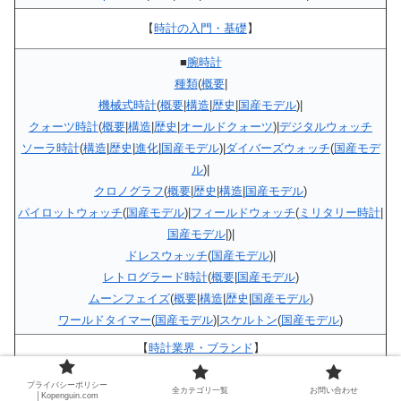
【
時計の入門・基礎
】
■
腕時計
種類
(
概要
|
機械式時計
(
概要
|
構造
|
歴史
|
国産モデル
)|
クォーツ時計
(
概要
|
構造
|
歴史
|
オールドクォーツ
)|
デジタルウォッチ
ソーラ時計
(
構造
|
歴史
|
進化
|
国産モデル
)|
ダイバーズウォッチ
(
国産モデ
ル
)|
クロノグラフ
(
概要
|
歴史
|
構造
|
国産モデル
)
パイロットウォッチ
(
国産モデル
)|
フィールドウォッチ
(
ミリタリー時計
|
国産モデル
|)|
ドレスウォッチ
(
国産モデル
)|
レトログラード時計
(
概要
|
国産モデル
)
ムーンフェイズ
(
概要
|
構造
|
歴史
|
国産モデル
)
ワールドタイマー
(
国産モデル
)|
スケルトン
(
国産モデル
)
【
時計業界・ブランド
】
時計業界
|
プライバシーポリシー
全カテゴリ一覧
お問い合わせ
■
時計業界
│Kopenguin.com