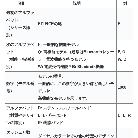
項目
説明
例
最初のアルファ
ベット
EDIFICEの略
E
（シリーズ識
別）
次のアルファベ
F: 一般的な機能モデル
ット
Q: 高機能モデル（通常はBluetoothやソー
F, Q,
（機能・特性識
ラー電波機能を持つモデル）
W, B
別）
W: 電波受信機能 * B: Bluetooth機能
モデルの番号。
数字（モデル番
一般的に、この数字が大きいほど新しいモ
1000
号）
デルや
高機能なモデルを示します。
アルファベット
D: ステンレススチールバンド
（材質やデザイ
L: レザーバンド
D, L, R
ンの識別）
R: 樹脂バンド
ダッシュと数
ダイヤルカラーやその他の特定のデザイン