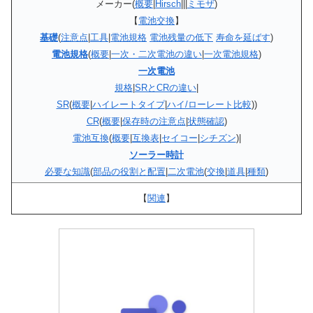
メーカー(
概要
|
Hirsch
|||
ミモザ
)
【
電池交換
】
基礎
(
注意点
|
工具
|
電池規格
電池残量の低下
寿命を延ばす
)
電池規格
(
概要
|
一次・二次電池の違い
|
一次電池規格
)
一次電池
規格
|
SRとCRの違い
|
SR
(
概要
|
ハイレートタイプ
|
ハイ/ローレート比較
))
CR
(
概要
|
保存時の注意点
|
状態確認
)
電池互換
(
概要
|
互換表
|
セイコー
|
シチズン
)|
ソーラー時計
必要な知識
(
部品の役割と配置
|
二次電池
(
交換
|
道具
|
種類
)
【
関連
】