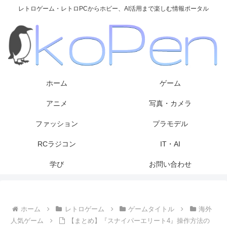
レトロゲーム・レトロPCからホビー、AI活用まで楽しむ情報ポータル
ホーム
ゲーム
アニメ
写真・カメラ
ファッション
プラモデル
RCラジコン
IT・AI
学び
お問い合わせ
ホーム
レトロゲーム
ゲームタイトル
海外
人気ゲーム
【まとめ】『スナイパーエリート4』操作方法の