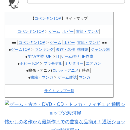
【
コペンギンTOP
】サイトマップ
コペンギンTOP
>
ゲーム
│
ホビー
│
書籍・マンガ
│
■■│
コペンギンTOP
>
ゲーム
│
ホビー
│
書籍・マンガ
│■■
●
ゲームTOP
>
ランキング
│
傑作・名作
│
機種別
│
ジャンル別
●
学び/学習TOP
>
IT
|
ゲーム作り
|
HP作成
●
ホビーTOP
>
プラモデル
│
ミリタリー
│
エアガン
●映像＞アニメ(
ロボットアニメ
)│映画│
●
書籍・マンガ
>
ゲーム雑誌
│
マンガ
サイトマップ一覧
懐かしの名作から最新作までの豊富な品揃え！通販ショッ