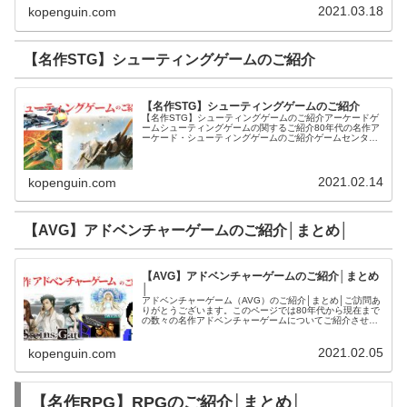
2021.03.18
kopenguin.com
【名作STG】シューティングゲームのご紹介
【名作STG】シューティングゲームのご紹介
【名作STG】シューティングゲームのご紹介アーケードゲ
ームシューティングゲームの関するご紹介80年代の名作ア
ーケード・シューティングゲームのご紹介ゲームセンター
でシューティングゲームが主役だった80年代のシューティ
ングゲームについてご紹介し...
2021.02.14
kopenguin.com
【AVG】アドベンチャーゲームのご紹介│まとめ│
【AVG】アドベンチャーゲームのご紹介│まとめ
│
アドベンチャーゲーム（AVG）のご紹介│まとめ│ご訪問あ
りがとうございます。このページでは80年代から現在まで
の数々の名作アドベンチャーゲームについてご紹介させて
頂きます。名作アドベンチャーゲームの紹介歴代の名作ア
ドベンチャーゲームのご紹介...
2021.02.05
kopenguin.com
【名作RPG】RPGのご紹介│まとめ│