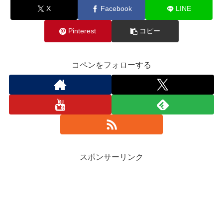
X
Facebook
LINE
Pinterest
コピー
コペンをフォローする
スポンサーリンク