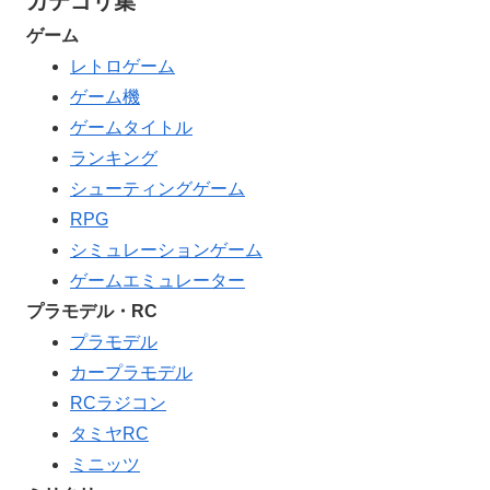
カテゴリ集
ゲーム
レトロゲーム
ゲーム機
ゲームタイトル
ランキング
シューティングゲーム
RPG
シミュレーションゲーム
ゲームエミュレーター
プラモデル・RC
プラモデル
カープラモデル
RCラジコン
タミヤRC
ミニッツ