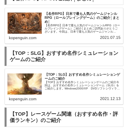
【名作RPG】日本で最も人気のゲームジャンル
RPG（ロールプレイングゲーム）のご紹介│まと
め│
【名作RPG】日本で最も人気のゲームジャンルRPG（ロー
ルプレイングゲーム）ご紹介│まとめご訪問ありがとうご
ざいます。今回は、日本で最も人気のゲームジャンル
RPG（ロールプレイングゲーム）をご紹介させて頂きま
2021.07.15
kopenguin.com
す。
【TOP：SLG】おすすめ名作シミュレーション
ゲームのご紹介
【TOP：SLG】おすすめ名作シミュレーションゲ
ームのご紹介
【TOP】おすすめ名作シミュレーションゲームのご紹介今
回は、おすすめの名作シミュレーションゲーム（SLG）を
ご紹介します。Windows2000/XP DVDソフトシヴィライ
ゼーション4
2021.12.13
kopenguin.com
【TOP】レースゲーム関連（おすすめ名作・評
価ランキン）のご紹介