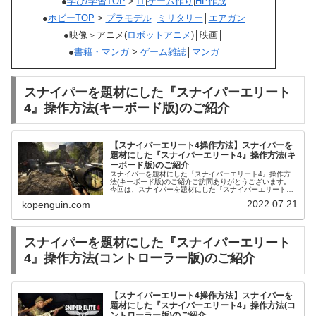
●
学び/学習TOP
>
IT
|
ゲーム作り
|
HP作成
●
ホビーTOP
>
プラモデル
│
ミリタリー
│
エアガン
●映像＞アニメ(
ロボットアニメ
)│映画│
●
書籍・マンガ
>
ゲーム雑誌
│
マンガ
スナイパーを題材にした『スナイパーエリート
4』操作方法(キーボード版)のご紹介
【スナイパーエリート4操作方法】スナイパーを
題材にした『スナイパーエリート4』操作方法(キ
ーボード版)のご紹介
スナイパーを題材にした『スナイパーエリート4』操作方
法(キーボード版)のご紹介ご訪問ありがとうございます。
今回は、スナイパーを題材にした『スナイパーエリート
4』の操作方法(キーボード版)をご紹介します。スナイパー
2022.07.21
kopenguin.com
エリート4 | 中古・新品通...
スナイパーを題材にした『スナイパーエリート
4』操作方法(コントローラー版)のご紹介
【スナイパーエリート4操作方法】スナイパーを
題材にした『スナイパーエリート4』操作方法(コ
ントローラー版)のご紹介