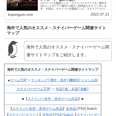
スナイパーを題材にした『スナイパーエリート4』操作方
法(コントローラー版)のご紹介ご訪問ありがとうございま
す。今回は、スナイパーを題材にした『スナイパーエリー
ト4』の操作方法(コントローラー版)をご紹介します。スナ
2022.07.21
kopenguin.com
イパーエリート | ゲーム...
海外で人気のオススメ・スナイパーゲーム関連サイト
マップ
海外で人気のオススメ・スナイパーゲーム関
連サイトマップをご紹介します。
海外で人気のオススメ・スナイパーゲーム関連サイトマップ
●
ゲームTOP
>
ランキング
│
傑作・名作
│
機種別
│
ジャンル別
スナイパーゲームTOP
＞
作品
│
銃・兵器
│
攻略
│
■【
スナイパー名作・良作ゲーム作品
】■
【
スナイパー名作・良作ゲーム作品
】
全作品
│PS4│Switch
【
スナイパーエリート
】
全作品
│
PS4
│
Switch
【
スナイパーゴー