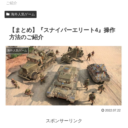
ご紹介
海外人気ゲーム
【まとめ】『スナイパーエリート4』操作
方法のご紹介
海外人気ゲーム
2022.07.22
スポンサーリンク