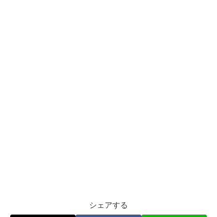
シェアする