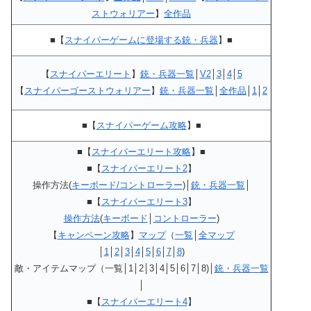
ストウォリアー
】
全作品
■【
スナイパーゲームに登場する銃・兵器
】■
【
スナイパーエリート
】
銃・兵器一覧
│
V2
│
3
│
4
│
5
【
スナイパーゴーストウォリアー
】
銃・兵器一覧
│
全作品
│
1
│
2
■【
スナイパーゲーム攻略
】■
■【
スナイパーエリート攻略
】■
■【
スナイパーエリート2
】
操作方法(
キーボード/コントローラー
)│
銃・兵器一覧
│
■【
スナイパーエリート3
】
操作方法
(
キーボード
│
コントローラー
)
【
キャンペーン攻略
】
マップ
（
一覧
│
全マップ
│
1
│
2
│
3
│
4
│
5
│
6
│
7
│
8
)
敵・アイテムマップ（一覧│1│2│3│4│5│6│7│8)│
銃・兵器一覧
│
■【
スナイパーエリート4
】