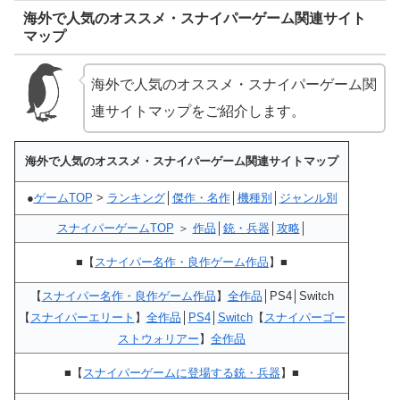
海外で人気のオススメ・スナイパーゲーム関連サイト
マップ
海外で人気のオススメ・スナイパーゲーム関
連サイトマップをご紹介します。
海外で人気のオススメ・スナイパーゲーム関連サイトマップ
●
ゲームTOP
>
ランキング
│
傑作・名作
│
機種別
│
ジャンル別
スナイパーゲームTOP
＞
作品
│
銃・兵器
│
攻略
│
■【
スナイパー名作・良作ゲーム作品
】■
【
スナイパー名作・良作ゲーム作品
】
全作品
│PS4│Switch
【
スナイパーエリート
】
全作品
│
PS4
│
Switch
【
スナイパーゴー
ストウォリアー
】
全作品
■【
スナイパーゲームに登場する銃・兵器
】■