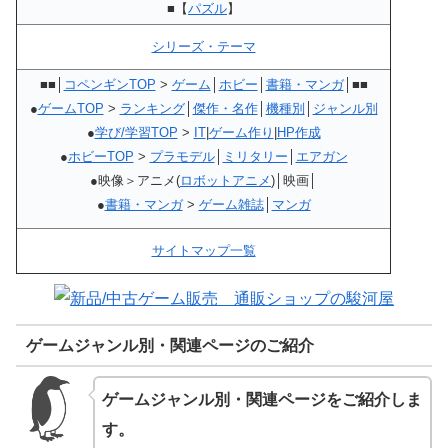
■【
パズル
】
シリーズ・テーマ
■■│
コペンギンTOP
>
ゲーム
│
ホビー
│
書籍・マンガ
│■■
●
ゲームTOP
>
ランキング
│
傑作・名作
│
機種別
│
ジャンル別
●
学び/学習TOP
>
IT
|
ゲーム作り
|
HP作成
●
ホビーTOP
>
プラモデル
│
ミリタリー
│
エアガン
●映像＞アニメ(
ロボットアニメ
)│映画│
●
書籍・マンガ
>
ゲーム雑誌
│
マンガ
サイトマップ一覧
ゲームジャンル別・関連ページのご紹介
ゲームジャンル別・関連ページをご紹介しま
す。