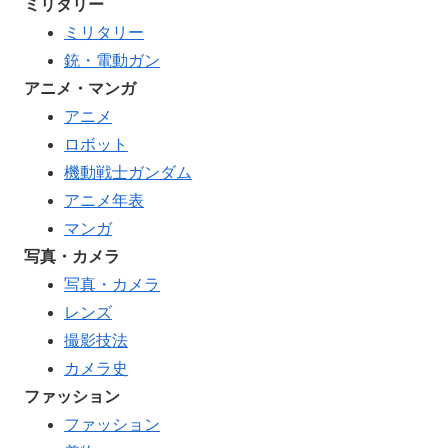
ミリタリー
ミリタリー
銃・電動ガン
アニメ・マンガ
アニメ
ロボット
機動戦士ガンダム
アニメ年表
マンガ
写真・カメラ
写真・カメラ
レンズ
撮影技法
カメラ史
ファッション
ファッション