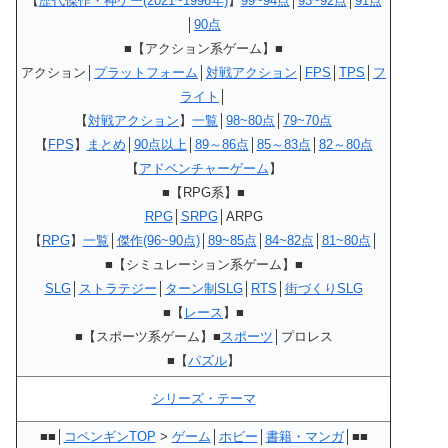
【
歴代傑作・神ゲー(2021~1996年)
】
99~94点
│
93~92点
│
91点
│
90点
■【アクション系ゲーム】■
アクション│
プラットフォーム
│
対戦アクション
│
FPS
│
TPS
│
フ
ライト
│
【
対戦アクション
】
一覧
│
98~80点
│
79~70点
【
FPS
】
まとめ
│
90点以上
│
89～86点
│
85～83点
│
82～80点
【
アドベンチャーゲーム
】
■【RPG系】■
RPG
│
SRPG
│ARPG
【
RPG
】
一覧
│
傑作(96~90点)
│
89~85点
│
84~82点
│
81~80点
│
■【シミュレーション系ゲーム】■
SLG
│
ストラテジー
│
ターン制SLG
│
RTS
│
街づくりSLG
■【
レース
】■
■【スポーツ系ゲーム】■
スポーツ
│プロレス
■【
パズル
】
シリーズ・テーマ
■■│
コペンギンTOP
>
ゲーム
│
ホビー
│
書籍・マンガ
│■■