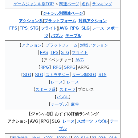
ゲームジャンル別TOP
＞
関連ページ
│
名作
│
ランキング
【
ジャンル別関連ページ
】
アクション系
(
プラットフォーム
│
対戦アクション
│
FPS
│
TPS
│
STG
│
フライト
)|
AVG
│
RPG
│
SLG
│
レース
│
スポー
ツ
│
パズル
│
テーブル
【
アクション
】
プラットフォーム
│
対戦アクション
│
FPS
│
TPS
│
STG
│
フライト
【アドベンチャー】
AVG
│
【
RPG
】
RPG
│
SRPG
│ARPG
【
SLG
】
SLG
│
ストラテジー
│
ターン制SLG
│
RTS
【
レース
】
レース
【
スポーツ系
】
スポーツ
│プロレス
【
パズル
】
【
テーブル
】
麻雀
【ジャンル別】おすすめ評価ランキング
アクション│AVG│RPG│SLG│
レース
│
スポーツ
│
パズル
│
テー
ブル