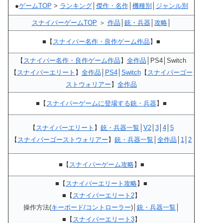
●
ゲームTOP
>
ランキング
│
傑作・名作
│
機種別
│
ジャンル別
スナイパーゲームTOP
＞
作品
│
銃・兵器
│
攻略
│
■【
スナイパー名作・良作ゲーム作品
】■
【
スナイパー名作・良作ゲーム作品
】
全作品
│PS4│Switch
【
スナイパーエリート
】
全作品
│
PS4
│
Switch
【
スナイパーゴー
ストウォリアー
】
全作品
■【
スナイパーゲームに登場する銃・兵器
】■
【
スナイパーエリート
】
銃・兵器一覧
│
V2
│
3
│
4
│
5
【
スナイパーゴーストウォリアー
】
銃・兵器一覧
│
全作品
│
1
│
2
■【
スナイパーゲーム攻略
】■
■【
スナイパーエリート攻略
】■
■【
スナイパーエリート2
】
操作方法(
キーボード/コントローラー
)│
銃・兵器一覧
│
■【
スナイパーエリート3
】