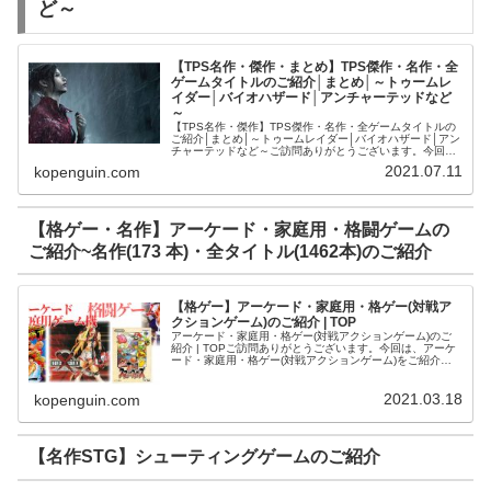
ど～
【TPS名作・傑作・まとめ】TPS傑作・名作・全
ゲームタイトルのご紹介│まとめ│～トゥームレ
イダー│バイオハザード│アンチャーテッドなど
～
【TPS名作・傑作】TPS傑作・名作・全ゲームタイトルの
ご紹介│まとめ│～トゥームレイダー│バイオハザード│アン
チャーテッドなど～ご訪問ありがとうございます。今回
は、TPS（サードパーソン・シューティングゲーム）につ
2021.07.11
kopenguin.com
いてご紹介します。【TP...
【格ゲー・名作】アーケード・家庭用・格闘ゲームの
ご紹介~名作(173 本)・全タイトル(1462本)のご紹介
【格ゲー】アーケード・家庭用・格ゲー(対戦ア
クションゲーム)のご紹介 | TOP
アーケード・家庭用・格ゲー(対戦アクションゲーム)のご
紹介 | TOPご訪問ありがとうございます。今回は、アーケ
ード・家庭用・格ゲー(対戦アクションゲーム)をご紹介さ
せて頂きます。格闘 | ゲーム | 中古・新品通販の駿河屋
2021.03.18
kopenguin.com
【名作STG】シューティングゲームのご紹介