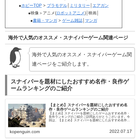
●
ホビーTOP
>
プラモデル
│
ミリタリー
│
エアガン
●映像＞アニメ(
ロボットアニメ
)│映画│
●
書籍・マンガ
>
ゲーム雑誌
│
マンガ
海外で人気のオススメ・スナイパーゲーム関連ページ
海外で人気のオススメ・スナイパーゲーム関
連ページをご紹介します。
スナイパーを題材にしたおすすめ名作・良作ゲ
ームランキングのご紹介
【まとめ】スナイパーを題材にしたおすすめ名
作・良作ゲームランキングのご紹介
【まとめ】スナイパーを題材にしたゲームおすすめ名作・
良作ランキングのご紹介ご訪問ありがとうございます。今
回は、【まとめ】スナイパーを題材にしたおすすめ名作・
良作ランキングをご紹介します。ニンテンドースイッチソ
フトSNIPER ELITE I...
2022.07.17
kopenguin.com