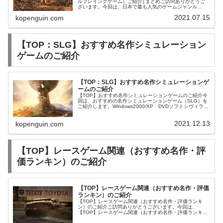
ルプレイングゲーム）ご紹介│まとめご訪問ありがとうご
ざいます。今回は、日本で最も人気のゲームジャンル
RPG（ロールプレイングゲーム）をご紹介させて頂きま
2021.07.15
kopenguin.com
す。
【TOP：SLG】おすすめ名作シミュレーション
ゲームのご紹介
【TOP：SLG】おすすめ名作シミュレーションゲ
ームのご紹介
【TOP】おすすめ名作シミュレーションゲームのご紹介今
回は、おすすめの名作シミュレーションゲーム（SLG）を
ご紹介します。Windows2000/XP DVDソフトシヴィライ
ゼーション4
2021.12.13
kopenguin.com
【TOP】レースゲーム関連（おすすめ名作・評
価ランキン）のご紹介
【TOP】レースゲーム関連（おすすめ名作・評価
ランキン）のご紹介
【TOP】レースゲーム関連（おすすめ名作・評価ランキ
ン）のご紹介ご訪問ありがとうございます。今回は、
【TOP】レースゲーム関連（おすすめ名作・評価ランキ
ン）をご紹介します。PS4ソフトグランツーリスモ7【ま