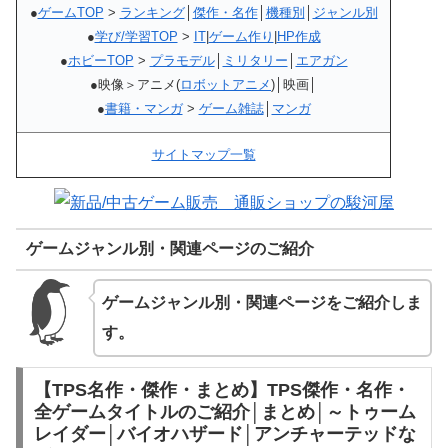
●
ゲームTOP
>
ランキング
│
傑作・名作
│
機種別
│
ジャンル別
●
学び/学習TOP
>
IT
|
ゲーム作り
|
HP作成
●
ホビーTOP
>
プラモデル
│
ミリタリー
│
エアガン
●映像＞アニメ(
ロボットアニメ
)│映画│
●
書籍・マンガ
>
ゲーム雑誌
│
マンガ
サイトマップ一覧
ゲームジャンル別・関連ページのご紹介
ゲームジャンル別・関連ページをご紹介しま
す。
【TPS名作・傑作・まとめ】TPS傑作・名作・
全ゲームタイトルのご紹介│まとめ│～トゥーム
レイダー│バイオハザード│アンチャーテッドな