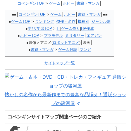
コペンギンTOP
>
ゲーム
│
ホビー
│
書籍・マンガ
│
■■│
コペンギンTOP
>
ゲーム
│
ホビー
│
書籍・マンガ
│■■
●
ゲームTOP
>
ランキング
│
傑作・名作
│
機種別
│
ジャンル別
●
学び/学習TOP
>
IT
|
ゲーム作り
|
HP作成
●
ホビーTOP
>
プラモデル
│
ミリタリー
│
エアガン
●映像＞アニメ(
ロボットアニメ
)│映画│
●
書籍・マンガ
>
ゲーム雑誌
│
マンガ
サイトマップ一覧
懐かしの名作から最新作までの豊富な品揃え！通販ショッ
プの駿河屋
コペンギンサイトマップ関連ページのご紹介