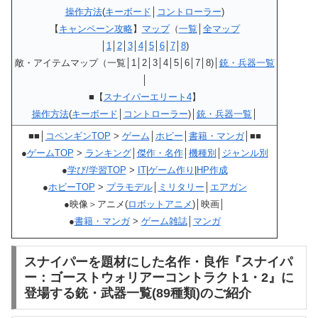
操作方法
(
キーボード
│
コントローラー
)
【
キャンペーン攻略
】
マップ
（
一覧
│
全マップ
│
1
│
2
│
3
│
4
│
5
│
6
│
7
│
8
)
敵・アイテムマップ（一覧│1│2│3│4│5│6│7│8)│
銃・兵器一覧
│
■【
スナイパーエリート4
】
操作方法
(
キーボード
│
コントローラー
)│
銃・兵器一覧
│
■■│
コペンギンTOP
>
ゲーム
│
ホビー
│
書籍・マンガ
│■■
●
ゲームTOP
>
ランキング
│
傑作・名作
│
機種別
│
ジャンル別
●
学び/学習TOP
>
IT
|
ゲーム作り
|
HP作成
●
ホビーTOP
>
プラモデル
│
ミリタリー
│
エアガン
●映像＞アニメ(
ロボットアニメ
)│映画│
●
書籍・マンガ
>
ゲーム雑誌
│
マンガ
スナイパーを題材にした名作・良作『スナイパ
ー：ゴーストウォリアーコントラクト1・2』に
登場する銃・武器一覧(89種類)のご紹介