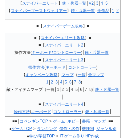
【
スナイパーエリート
】
銃・兵器一覧
│
V2
│
3
│
4
│
5
【
スナイパーゴーストウォリアー
】
銃・兵器一覧
│
全作品
│
1
│
2
■【
スナイパーゲーム攻略
】■
■【
スナイパーエリート攻略
】■
■【
スナイパーエリート2
】
操作方法(
キーボード/コントローラー
)│
銃・兵器一覧
│
■【
スナイパーエリート3
】
操作方法
(
キーボード
│
コントローラー
)
【
キャンペーン攻略
】
マップ
（
一覧
│
全マップ
│
1
│
2
│
3
│
4
│
5
│
6
│
7
│
8
)
敵・アイテムマップ（一覧│1│2│3│4│5│6│7│8)│
銃・兵器一覧
│
■【
スナイパーエリート4
】
操作方法
(
キーボード
│
コントローラー
)│
銃・兵器一覧
│
■■│
コペンギンTOP
>
ゲーム
│
ホビー
│
書籍・マンガ
│■■
●
ゲームTOP
>
ランキング
│
傑作・名作
│
機種別
│
ジャンル別
●
学び/学習TOP
>
IT
|
ゲーム作り
|
HP作成