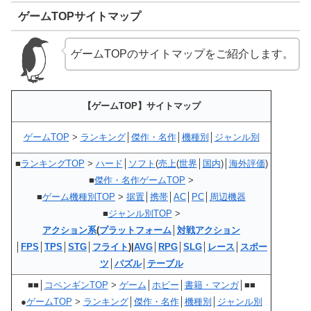
ゲームTOPサイトマップ
ゲームTOPのサイトマップをご紹介します。
【ゲームTOP】サイトマップ
ゲームTOP
>
ランキング
│
傑作・名作
│
機種別
│
ジャンル別
■
ランキングTOP
>
ハード
│
ソフト
(
売上
(
世界
│
国内
)│
海外評価
)
■
傑作・名作ゲームTOP
>
■
ゲーム機種別TOP
>
据置
│
携帯
│
AC
│
PC
│
周辺機器
■
ジャンル別TOP
>
アクション系
(
プラットフォーム
│
対戦アクション
│
FPS
│
TPS
│
STG
│
フライト
)|
AVG
│
RPG
│
SLG
│
レース
│
スポー
ツ
│
パズル
│
テーブル
■■│
コペンギンTOP
>
ゲーム
│
ホビー
│
書籍・マンガ
│■■
●
ゲームTOP
>
ランキング
│
傑作・名作
│
機種別
│
ジャンル別