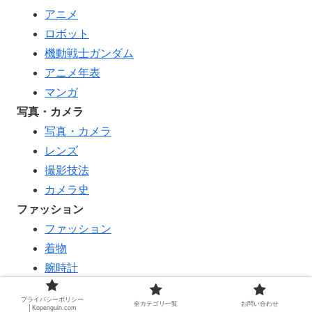
アニメ
ロボット
機動戦士ガンダム
アニメ年表
マンガ
写真・カメラ
写真・カメラ
レンズ
撮影技法
カメラ史
ファッション
ファッション
着物
腕時計
ファッションブランド
プライバシーポリシー
全カテゴリ一覧
お問い合わせ
服飾史
│Kopenguin.com