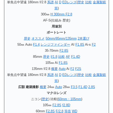
単焦点中望遠 180mm f/2.8
系譜
AI
D
EDレンズ
(
歴史
比較
金属製鏡
筒
)
300㎜
H 300mm F2.8
AF-S(仕組み 歴史)
用途別
ポートレート
歴史
オススメ
50mm/85mm/135mm
2本選び
50㎜ Auto
F1.4
レンジファインダー
AI
F1.8S
Ai-s
F2
35-70mm
F2.8S
85mm
歴史
f/1.8
比較
AF
F1.4D
105㎜ Ai
F1.8S
135mm f/2.8
概要
Auto
Ai
F2
F2S
単焦点中望遠 180mm f/2.8
系譜
AI
D
EDレンズ
(
歴史
比較
金属製鏡
筒
)
広額 建築撮影
概要
24㎜
Auto
28㎜
F3.5
F1.4D
2.8S
マクロレンズ
ニコン(
歴史
) 比較(
60mm・105mm
)
105㎜
F2.8S
f2.8D
60mm
F2.8S
F/2.8
等倍
WD