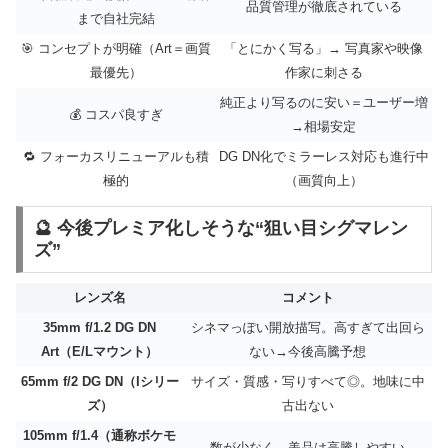
品質管理が徹底されている
まで自社完結
🎯 コンセプトが明確（Art＝画質
「とにかく写る」→ 写真家や映像
最優先）
作家に刺さる
純正より写るのに安い＝ユーザー増
💰 コスパ良すぎ
→相場安定
🔁 フォーカスリニューアルも積
DG DN化でミラーレス対応も進行中
極的
（画質向上）
🔮 今後プレミア化しそうな“狙い目シグマレン
ズ”
レンズ名
コメント
35mm f/1.2 DG DN
シネマっぽい開放描写。高すぎて出回ら
Art（E/Lマウント）
ない→今後高騰予想
65mm f/2 DG DN（Iシリー
サイズ・質感・写りすべて◎。地味に中
ズ）
古出ない
105mm f/1.4（通称ボケモ
数が少なく、美品は高騰しやすい