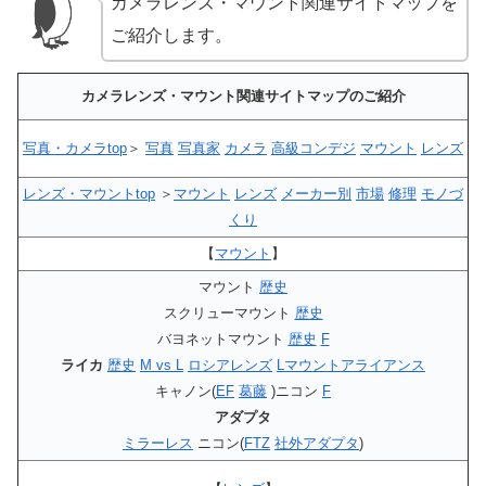
カメラレンズ・マウント関連サイトマップを
ご紹介します。
カメラレンズ・マウント関連サイトマップのご紹介
写真・カメラtop
＞
写真
写真家
カメラ
高級コンデジ
マウント
レンズ
レンズ・マウントtop
＞
マウント
レンズ
メーカー別
市場
修理
モノづ
くり
【
マウント
】
マウント
歴史
スクリューマウント
歴史
バヨネットマウント
歴史
F
ライカ
歴史
M vs L
ロシアレンズ
Lマウントアライアンス
キャノン(
EF
葛藤
)ニコン
F
アダプタ
ミラーレス
ニコン(
FTZ
社外アダプタ
)