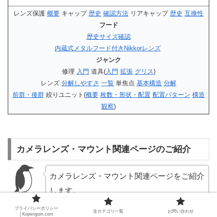
レンズ保護
概要
キャップ
歴史
確認方法
リアキャップ
歴史
互換性
フード
歴史
サイズ確認
内蔵式メタルフード付きNikkorレンズ
ジャンク
修理
入門
道具(
入門
拡張
グリス
)
レンズ
分解しやすさ
一覧
単焦点
基本構造
分解
前群・後群
絞りユニット(
概要
枚数・形状・配置
配置パターン
構造
観察
)
カメラレンズ・マウント関連ページのご紹介
カメラレンズ・マウント関連ページをご紹介
します。
プライバシーポリシー
全カテゴリ一覧
お問い合わせ
│Kopenguin.com