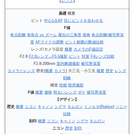
【
レンズ
】
基礎
概要
ピント
中心1点AF
目にピントを合わせる
F値
焦点距離
単焦点 vs ズーム
露出の三角形
画角
焦点距離/被写界深
度
AFマイクロ調整
ピント範囲の数値比較
レンズ/カメラ設定
概要
カメラのF値設定
F2.8
F2.8レンズ→F5.6撮影
ピント
対策
F4レンズ比較
F2.8‐200mm
室内舞踊撮影
被写界深度
カメラとレンズ
歴史(
概要
カメラ
) 大三元・小三元
概要
歴史
レンズ
戦略
構造
性能
暗所撮影
F値
概要
価格
明るいレンズ
ボケ
被写界深度
【デザイン】
歴史
概要
ニコン
キャノン
シグマ
タムロン
ミノルタ
(
Rokkor
)
ソニー
比較
刻印
概要
ニコン
キャノン
シグマ
タムロン
ニコン
歴史
刻印