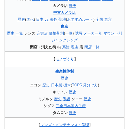
カメラ店
歴史
中古カメラ店
歴史
(
進化
)
日本 vs 海外
聖地
(
おすすめルート
)
全国
東京
東京
歴史
一覧
レンズ
充実店
価格帯別
(
一覧
)
試写
メーカー別
マウント別
ジャンクレンズ
閉店・消えた街
街
系譜
理由
店
閉店一覧
【
モノづくり
】
生産性体制
歴史
ニコン
歴史
日本製
栃木
(
TOP5
見分け方
)
キャノン
歴史
ミノルタ
歴史
系譜
ソニー
歴史
シグマ
完全日本国内生産
タムロン
歴史
【
レンズ・メンテナンス・修理
】