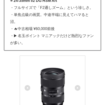
⭐ 24-35mm f/2 DG HSM Art
・フルサイズで「F2通しズーム」という珍しさ。
・単焦点級の画質。中途半端に見えてハマると
沼。
・🔥中古相場 ¥60,000前後
・▶️ 名玉ポイント マニアックだけど熱烈なファン
が多い。