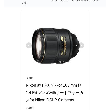
ン）
Nikon
Nikon af-s FX Nikkor 105 mm f / 
1.4 Edレンズwithオートフォーカ
スfor Nikon DSLR Cameras
20064