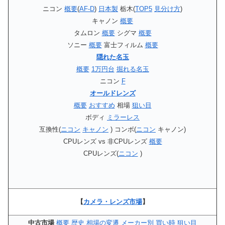
ニコン
概要
(
AF-D
)
日本製
栃木(
TOP5
見分け方
)
キャノン
概要
タムロン
概要
シグマ
概要
ソニー
概要
富士フィルム
概要
隠れた名玉
概要
1万円台
掘れる名玉
ニコン
F
オールドレンズ
概要
おすすめ
相場
狙い目
ボディ
ミラーレス
互換性(
ニコン
キャノン
) コンボ(
ニコン
キャノン)
CPUレンズ vs 非CPUレンズ
概要
CPUレンズ(
ニコン
)
【
カメラ・レンズ市場
】
中古市場
概要
歴史
相場の変遷
メーカー別
買い時
狙い目