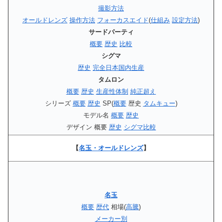
撮影方法
オールドレンズ
操作方法
フォーカスエイド
(
仕組み
設定方法
)
サードパーティ
概要
歴史
比較
シグマ
歴史
完全日本国内生産
タムロン
概要
歴史
生産性体制
純正超え
シリーズ
概要
歴史
SP(
概要
歴史
タムキュー
)
モデル名
概要
歴史
デザイン 概要
歴史
シグマ比較
【
名玉・オールドレンズ
】
名玉
概要
歴代
相場(
高騰
)
メーカー別