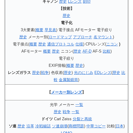
キャノン
歴史
Lレンズ
刻印
【技術】
歴史
電子化
3大要素(
概要
早見表
) 電子接点 AFモーター 電子絞り
歴史
メーカー別(
ロードマップ
アプローチ
名マウント
)
電子接点(
概要
歴史
通信プロトコル
仕様
) CPUレンズ(
ニコン
)
AFモーター
概要
歴史
ニコン(
歴史
AF-D
AF-S
比較
)
電子絞り
EXIF情報(
概要
歴史
)
レンズガラス
歴史
(
戦争
) 色収差(
歴史
)
光のにじみ
EDレンズ
(
歴史
比
較
金属製鏡筒
)
【
メーカー別レンズ
】
光学 メーカー
一覧
歴史
戦争
一覧
ドイツ
Carl Zeiss
分裂と再統
ソ連
歴史
沿革
冷戦秘話
ソ連崩壊
(
商標問題
)
中華コピー
比較(
日本
)