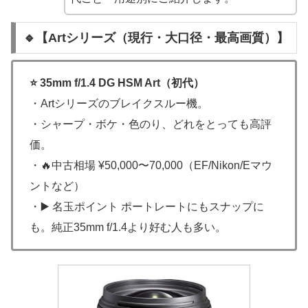
🔹【Artシリーズ（現行・大口径・最高画質）】
⭐ 35mm f/1.4 DG HSM Art（初代）
・Artシリーズのブレイクスルー機。
・シャープ・ボケ・色のり、どれをとっても高評
価。
・🔥中古相場 ¥50,000〜70,000（EF/Nikon/Eマウ
ントなど）
・▶️ 名玉ポイント ポートレートにもスナップに
も。純正35mm f/1.4より好む人も多い。