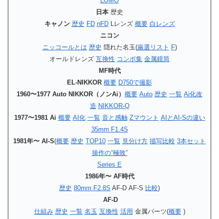
LOMO
日本
歴史
キャノン
歴史
FD
nFD
Lレンズ
概要
白レンズ
ニコン
ニッコールとは
歴史
隠れた名玉(
厳選リスト
F
)
オールドレンズ
互換性
コンボ集
金属鏡筒
MF時代
EL-NIKKOR
概要
D750で撮影
1960〜1977 Auto NIKKOR（ノンAi）
概要
Auto
歴史
一覧
Ai化改
造
NIKKOR-Q
1977〜1981 Ai
概要
AI化
一覧
音と感触
Zマウント
AIとAI-Sの違い
35mm F1.4S
1981年〜 AI-S
(
概要
歴史
TOP10
一覧
見分け方
描写比較
3本セット
操作の“極致”
Series E
1986年〜 AF時代
歴史
80mm F2.8S
AF-D AF-S
比較
)
AF-D
仕組み
歴史
一覧
名玉
互換性
活用
金属パーツ(
概要
)