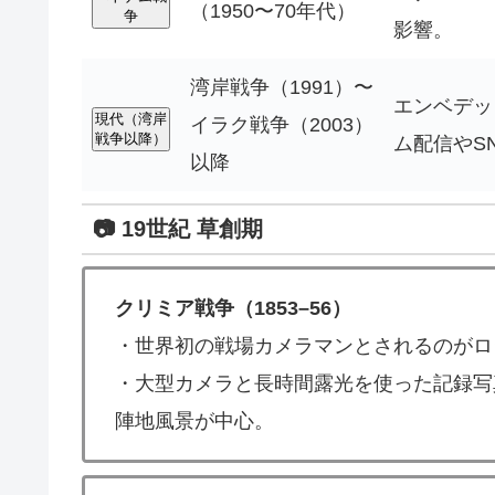
（1950〜70年代）
争
影響。
湾岸戦争（1991）〜
エンベデッ
現代（湾岸
イラク戦争（2003）
戦争以降）
ム配信やS
以降
📷 19世紀 草創期
クリミア戦争（1853–56）
・世界初の戦場カメラマンとされるのがロ
・大型カメラと長時間露光を使った記録写
陣地風景が中心。