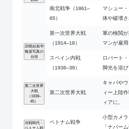
南北戦争（1861–
マシュー・
65）
体や破壊さ
第一次世界大戦
軍の検閲が
（1914–18）
マンが雇用
20世紀前半
報道写真の
台頭
スペイン内戦
ロバート・
（1936–39）
脚光を浴び
キャパやウ
第二次世界
大戦
第二次世界大戦
ィー上陸作
（1939–
45）
ィアに。
小型カメラ
ベトナム戦争
冷戦時代・
「ナパーム
ベトナム戦