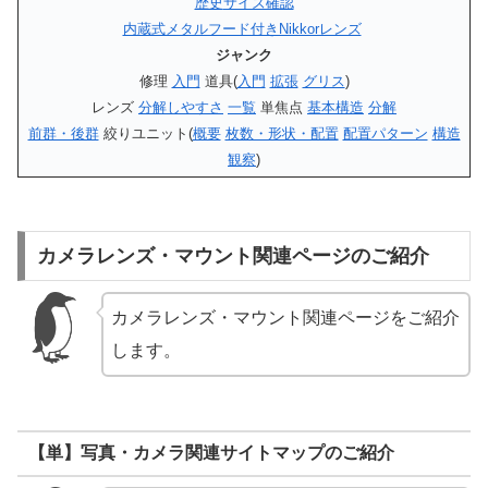
歴史
サイズ確認
内蔵式メタルフード付きNikkorレンズ
ジャンク
修理
入門
道具(
入門
拡張
グリス
)
レンズ
分解しやすさ
一覧
単焦点
基本構造
分解
前群・後群
絞りユニット(
概要
枚数・形状・配置
配置パターン
構造
観察
)
カメラレンズ・マウント関連ページのご紹介
カメラレンズ・マウント関連ページをご紹介
します。
【単】写真・カメラ関連サイトマップのご紹介