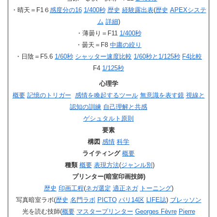
・晴天＝F1６
感度分の16
1/400秒
歴史
経験露出表
(
歴史
APEXシステ
ム
詳細
)
・薄曇り＝F11
1/400秒
・曇天＝F8
中庸の絞り
・日陰＝F5.6
1/60秒
シャッター速度比較
1/60秒と1/125秒
F4比較
F4
1/125秒
心理学
概要
記憶のトリガー
感情を喚起するツール
無意識を表す鏡
視線と
認知の訓練
自己理解と共感
ゲシュタルト原則
要素
構図
感情
科学
ライティング
概要
種類
概要
表現方法
(
ジャンル別
)
プリンター(暗室印画技師)
歴史
印画工程
(
ネガ選定
適正ネガ
トーニング
)
写真暗室ラボ(
歴史
名門ラボ
PICTO
パリ14区
LIFE誌
)
ブレッソン
光を読む技師(
概要
マスタープリンター
Georges Fèvre
Pierre