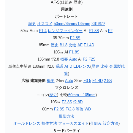
AF-S(仕組み 歴史)
用途別
ポートレート
歴史
オススメ
50mm/85mm/135mm
2本選び
50㎜ Auto
F1.4
レンジファインダー
AI
F1.8S
Ai-s
F2
35-70mm
F2.8S
85mm
歴史
f/1.8
比較
AF
F1.4D
105㎜ Ai
F1.8S
135mm f/2.8
概要
Auto
Ai
F2
F2S
単焦点中望遠 180mm f/2.8
系譜
AI
D
EDレンズ
(
歴史
比較
金属製鏡
筒
)
広額 建築撮影
概要
24㎜
Auto
28㎜
F3.5
F1.4D
2.8S
マクロレンズ
ニコン(
歴史
) 比較(
60mm・105mm
)
105㎜
F2.8S
f2.8D
60mm
F2.8S
F/2.8
等倍
WD
撮影方法
オールドレンズ
操作方法
フォーカスエイド
(
仕組み
設定方法
)
サードパーティ