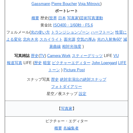
Gassmann
Pierre Boucher
Voja Mitrovic
)
ポートレート
概要
歴史(
世界
日本
写真家
)
芸術写真運動
黄金比
ISO400・1/60秒・F5.6
フェルメール(
光の使い方
トランジションゾーン
ハーフトーン
性質に
よる変化
北向き光
スカイライト
面光源
空気の厚み
光の入射角60°
減
衰曲線
相対光強度
)
写真雑誌
歴史
(
TV
)
Camera Work
スティーグリッツ
LIFE
VU
報道写真
LIFE (
歴史
暗室
ピクチャーエディター
John Loengard
LIFE
トーン
)
Picture Post
スナップ写真
歴史
絶対非演出の絶対スナップ
フォトダイアリー
星空／夜スナップ
設定
【
写真家
】
ピクチャー・エディター
概要
名編集者