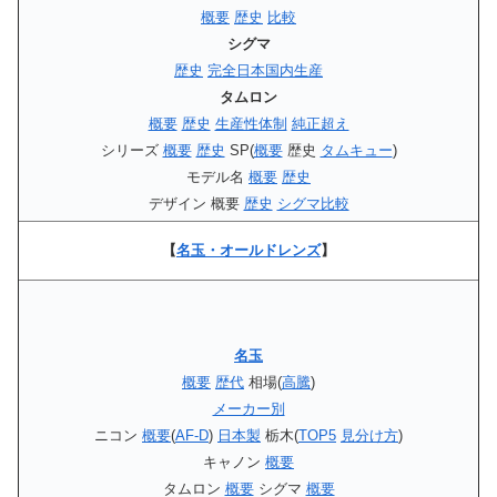
概要
歴史
比較
シグマ
歴史
完全日本国内生産
タムロン
概要
歴史
生産性体制
純正超え
シリーズ
概要
歴史
SP(
概要
歴史
タムキュー
)
モデル名
概要
歴史
デザイン 概要
歴史
シグマ比較
【
名玉・オールドレンズ
】
名玉
概要
歴代
相場(
高騰
)
メーカー別
ニコン
概要
(
AF-D
)
日本製
栃木(
TOP5
見分け方
)
キャノン
概要
タムロン
概要
シグマ
概要