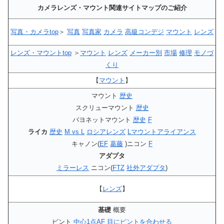
カメラレンズ・マウント関連サイトマップのご紹介
写真・カメラtop
＞
写真
写真家
カメラ
高級コンデジ
マウント
レンズ
レンズ・マウントtop
＞
マウント
レンズ
メーカー別
市場
修理
モノづ
くり
【
マウント
】
マウント
歴史
スクリューマウント
歴史
バヨネットマウント
歴史
F
ライカ
歴史
M vs L
ロシアレンズ
Lマウントアライアンス
キャノン(
EF
葛藤
)ニコン
F
アダプタ
ミラーレス
ニコン(
FTZ
社外アダプタ
)
【
レンズ
】
基礎
概要
ピント
中心1点AF
目にピントを合わせる