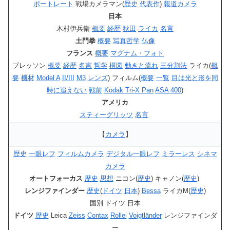
ポートレート
戦場カメラマン(
歴史
代表作
)
報道カメラ
日本
木村伊兵衛
概要
経歴
秋田
ライカ
名言
土門拳
概要
写真哲学
仏像
フランス
概要
マグナム・フォト
ブレッソン
概要
経歴
名言
哲学
構図
動きと流れ
三分割法
ライカ(
概
要
機材
Model A
II/III
M3
レンズ
) フィルム(
概要
一覧
目は光と形を同
時に追えない
戦前
Kodak Tri-X Pan
ASA 400
)
アメリカ
スティーグリッツ
名言
【
カメラ
】
歴史
一眼レフ
フィルムカメラ
デジタル一眼レフ
ミラーレス
シネマ
カメラ
オートフォーカス
歴史
思想
ニコン(
歴史
) キャノン(
歴史
)
レンジファインダー
歴史
(
ドイツ
日本
)
Bessa
ライカM(
歴史
)
国別 ドイツ 日本
ドイツ
歴史
Leica
Zeiss
Contax
Rollei
Voigtländer
レンジファインダ
ー