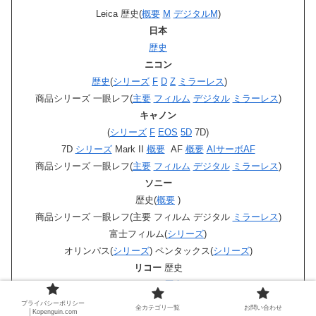
Leica 歴史(
概要
M
デジタルM
)
日本
歴史
ニコン
歴史
(
シリーズ
F
D
Z
ミラーレス
)
商品シリーズ 一眼レフ(
主要
フィルム
デジタル
ミラーレス
)
キャノン
(
シリーズ
F
EOS
5D
7D)
7D
シリーズ
Mark II
概要
AF
概要
AIサーボAF
商品シリーズ 一眼レフ(
主要
フィルム
デジタル
ミラーレス
)
ソニー
歴史(
概要
)
商品シリーズ 一眼レフ(主要 フィルム デジタル
ミラーレス
)
富士フィルム(
シリーズ
)
オリンパス(
シリーズ
) ペンタックス(
シリーズ
)
リコー
歴史
コシナ
歴史
レンジファインダー
プライバシーポリシー
全カテゴリ一覧
お問い合わせ
│Kopenguin.com