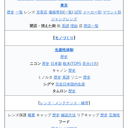
東京
歴史
一覧
レンズ
充実店
価格帯別
(
一覧
)
試写
メーカー別
マウント別
ジャンクレンズ
閉店・消えた街
街
系譜
理由
店
閉店一覧
【
モノづくり
】
生産性体制
歴史
ニコン
歴史
日本製
栃木
(
TOP5
見分け方
)
キャノン
歴史
ミノルタ
歴史
系譜
ソニー
歴史
シグマ
完全日本国内生産
タムロン
歴史
【
レンズ・メンテナンス・修理
】
レンズ保護
概要
キャップ
歴史
確認方法
リアキャップ
歴史
互換性
フード