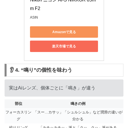
m F2
ASIN
Amazonで見る
楽天市場で見る
👂 4. “鳴り”の個性を味わう
実はAiレンズ、個体ごとに「鳴き」が違う
部位
鳴きの例
フォーカスリン
「スー…カサッ」「シュルシュル」など潤滑の違いが
グ
分かる
絞りリング
「カチッカチッ」派と「クッ、クッ」派がある