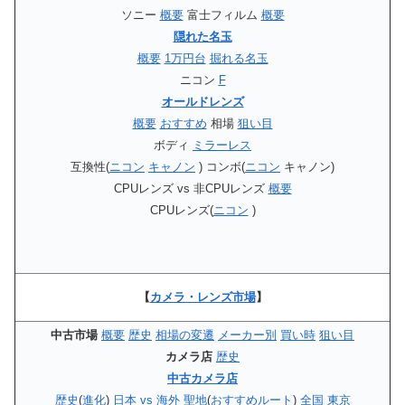
ソニー
概要
富士フィルム
概要
隠れた名玉
概要
1万円台
掘れる名玉
ニコン
F
オールドレンズ
概要
おすすめ
相場
狙い目
ボディ
ミラーレス
互換性(
ニコン
キャノン
) コンボ(
ニコン
キャノン)
CPUレンズ vs 非CPUレンズ
概要
CPUレンズ(
ニコン
)
【
カメラ・レンズ市場
】
中古市場
概要
歴史
相場の変遷
メーカー別
買い時
狙い目
カメラ店
歴史
中古カメラ店
歴史
(
進化
)
日本 vs 海外
聖地
(
おすすめルート
)
全国
東京