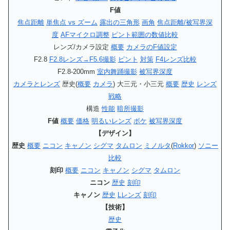
F値
焦点距離
単焦点 vs ズーム
露出の三角形
画角
焦点距離/被写界深
度
AFマイクロ調整
ピント範囲の数値比較
レンズ/カメラ設定
概要
カメラのF値設定
F2.8
F2.8レンズ→F5.6撮影
ピント
対策
F4レンズ比較
F2.8‐200mm
室内舞踊撮影
被写界深度
カメラとレンズ
歴史(
概要
カメラ
) 大三元・小三元
概要
歴史
レンズ
戦略
構造
性能
暗所撮影
F値
概要
価格
明るいレンズ
ボケ
被写界深度
【デザイン】
歴史
概要
ニコン
キャノン
シグマ
タムロン
ミノルタ
(
Rokkor
)
ソニー
比較
刻印
概要
ニコン
キャノン
シグマ
タムロン
ニコン
歴史
刻印
キャノン
歴史
Lレンズ
刻印
【技術】
歴史