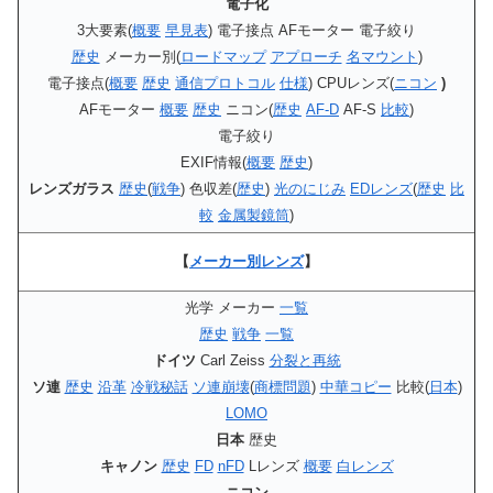
電子化
3大要素(
概要
早見表
) 電子接点 AFモーター 電子絞り
歴史
メーカー別(
ロードマップ
アプローチ
名マウント
)
電子接点(
概要
歴史
通信プロトコル
仕様
) CPUレンズ(
ニコン
)
AFモーター
概要
歴史
ニコン(
歴史
AF-D
AF-S
比較
)
電子絞り
EXIF情報(
概要
歴史
)
レンズガラス
歴史
(
戦争
) 色収差(
歴史
)
光のにじみ
EDレンズ
(
歴史
比
較
金属製鏡筒
)
【
メーカー別レンズ
】
光学 メーカー
一覧
歴史
戦争
一覧
ドイツ
Carl Zeiss
分裂と再統
ソ連
歴史
沿革
冷戦秘話
ソ連崩壊
(
商標問題
)
中華コピー
比較(
日本
)
LOMO
日本
歴史
キャノン
歴史
FD
nFD
Lレンズ
概要
白レンズ
ニコン