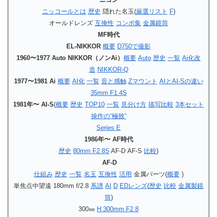
ニッコールとは
歴史
隠れた名玉(
厳選リスト
F
)
オールドレンズ
互換性
コンボ集
金属鏡筒
MF時代
EL-NIKKOR
概要
D750で撮影
1960〜1977 Auto NIKKOR（ノンAi）
概要
Auto
歴史
一覧
Ai化改
造
NIKKOR-Q
1977〜1981 Ai
概要
AI化
一覧
音と感触
Zマウント
AIとAI-Sの違い
35mm F1.4S
1981年〜 AI-S
(
概要
歴史
TOP10
一覧
見分け方
描写比較
3本セット
操作の“極致”
Series E
1986年〜 AF時代
歴史
80mm F2.8S
AF-D AF-S
比較
)
AF-D
仕組み
歴史
一覧
名玉
互換性
活用
金属パーツ(
概要
)
単焦点中望遠 180mm f/2.8
系譜
AI
D
EDレンズ
(
歴史
比較
金属製鏡
筒
)
300㎜
H 300mm F2.8