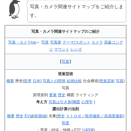
写真・カメラ関連サイトマップをご紹介しま
す。
写真・カメラ関連サイトマップのご紹介
写真・カメラtop
＞
写真
写真家
テーマ/スポット
カメラ
高級コンデ
ジ
マウント
レンズ
【
写真
】
視覚芸術
概要
歴史(
世界
日本
)
写真との関係
絵画比較
社会構造(
視覚芸術
写真
)
写真
原理原則
要素
歴史
構図 ライティング
考え方
写真は引き算
(
構図
心理学
)
露出計算の法則
概要
歴史
EV値
(
初期値
) 光量(
歴史
ストロボ／暗所撮影／高感度撮影
)
照度
・雪原・砂浜・快晴＝F22
1/400秒