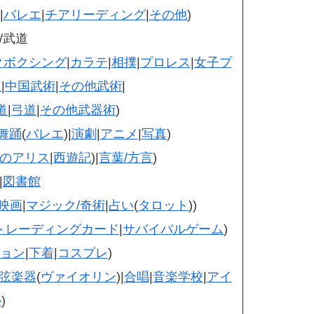
|
バレエ
|
チアリーディング
|
その他
)
/武道
クボクシング
|
カラテ
|
相撲
|
プロレス
|
女子プ
道
|
中国武術
|
その他武術
|
道
|
弓道
|
その他武器術
)
舞踊
(
バレエ
)|
演劇
|
アニメ
|
写真
)
のアリス
|
西遊記
)|
言葉/方言
)
|
図書館
映画
|
マジック/奇術
|
占い
(
タロット
))
トレーディングカード
|
サバイバルゲーム
)
ョン
|
下着
|
コスプレ
)
弦楽器
(
ヴァイオリン
)|
合唱
|
音楽学校
|
アイ
ル
)