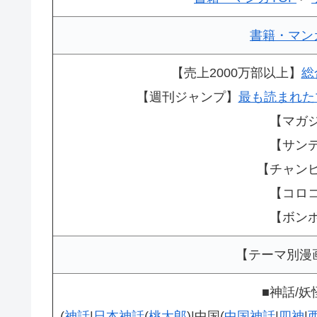
書籍・マン
【売上2000万部以上】
総
【週刊ジャンプ】
最も読まれた
【マガ
【サン
【チャン
【コロ
【ボン
【テーマ別漫
■神話/妖
(
神話
|
日本神話
(
桃太郎
)|中国(
中国神話
|
四神
|