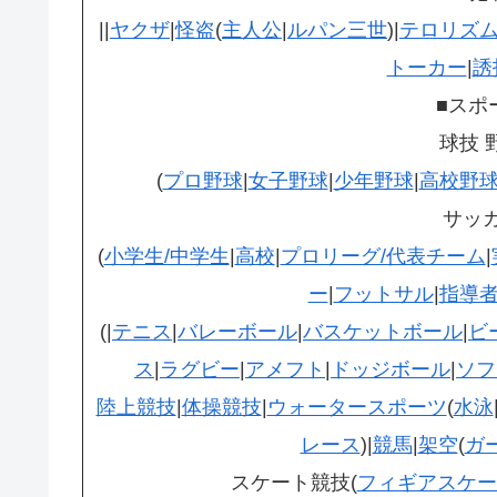
||
ヤクザ
|
怪盗
(
主人公
|
ルパン三世
)|
テロリズ
トーカー
|
誘
■スポ
球技 
(
プロ野球
|
女子野球
|
少年野球
|
高校野
サッ
(
小学生/中学生
|
高校
|
プロリーグ/代表チーム
|
ー
|
フットサル
|
指導
(|
テニス
|
バレーボール
|
バスケットボール
|
ビ
ス
|
ラグビー
|
アメフト
|
ドッジボール
|
ソフ
陸上競技
|
体操競技
|
ウォータースポーツ
(
水泳
レース
)|
競馬
|
架空
(
ガ
スケート競技(
フィギアスケー