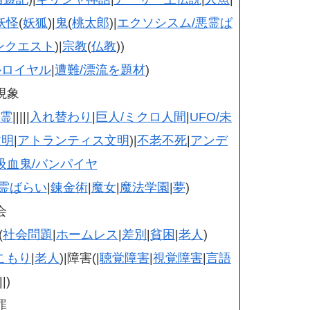
妖怪
(
妖狐
)|
鬼
(
桃太郎
)|
エクソシスム/悪霊ば
ンクエスト
)|
宗教
(
仏教
))
ルロイヤル
|
遭難/漂流を題材
)
現象
幽霊
|||||
入れ替わり
|
巨人/ミクロ人間
|
UFO/未
文明
|
アトランティス文明
)|
不老不死
|
アンデ
吸血鬼/バンパイヤ
霊ばらい
|
錬金術
|
魔女
|
魔法学園
|
夢
)
会
(
社会問題
|
ホームレス
|
差別
|
貧困
|
老人
)
こもり
|
老人
)|障害(|
聴覚障害
|
視覚障害
|
言語
||)
罪