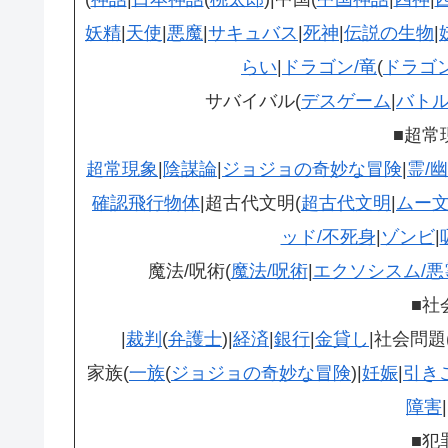
妖精
|
天使
|
悪魔
|
サキュバス
|
死神
|
伝説の生物
|
らい
|
ドラゴン/竜
(
ドラゴ
サバイバル(
デスゲーム
|
バト
■超常
超常現象
|
陰謀論
|
ジョジョの奇妙な冒険
|
霊/
確認飛行物体
|超古代文明(
超古代文明
|
ムー
ッド/不死身
|
ゾンビ
|
魔法/呪術(
魔法/呪術
|
エクソシスム/悪
■社
|
裁判
(
弁護士
)|
経済
|
銀行
|
金貸し
|社会問題
家族(
一族
(
ジョジョの奇妙な冒険
)|
妊娠
|
引き
障害
|
■犯