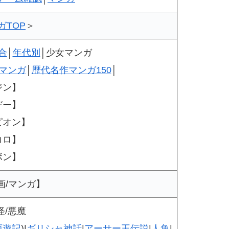
ガTOP
＞
合
│
年代別
│少女マンガ
マンガ
│
歴代名作マンガ150
│
ジン】
デー】
ピオン】
コロ】
ボン】
画/マンガ】
怪/悪魔
西遊記
)|
ギリシャ神話
|
アーサー王伝説
|
人魚
|