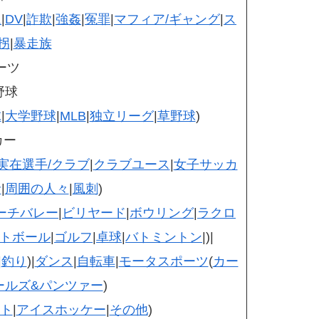
ム
|
DV
|
詐欺
|
強姦
|
冤罪
|
マフィア/ギャング
|
ス
拐
|
暴走族
ーツ
野球
球
|
大学野球
|
MLB
|
独立リーグ
|
草野球
)
カー
実在選手/クラブ
|
クラブユース
|
女子サッカ
者
|
周囲の人々
|
風刺
)
ーチバレー
|
ビリヤード
|
ボウリング
|
ラクロ
トボール
|
ゴルフ
|
卓球
|
バトミントン
|)|
|
釣り
)|
ダンス
|
自転車
|
モータスポーツ
(
カー
ールズ&パンツァー
)
ト
|
アイスホッケー
|
その他
)