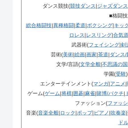
ダンス競技(
競技ダンス
|
ジャズダンス
■格闘技
総合格闘技
|
異種格闘
|
柔道
|
ボクシング
|
キッ
ロレス
|
レスリング
|
合気
武器術(
フェイシング
|
剣
芸術(
美術
|
絵画
|
画家
|
茶道
|
ダンス/
文学/言語(
文学全般
|
不思議の国
学園(
受験
)
エンターテインメント(
マンガ
|
アニメ
|
ゲーム(
ゲーム
|
将棋
|
囲碁
|
麻雀
|
賭博/バクチ
|
ファッション(
ファッシ
音楽(
音楽全般
|
ロック
|
ポップ
|
ピアノ
|
吹奏楽
|
ド