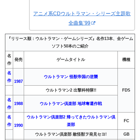
アニメ系CDウルトラマン・シリーズ主題歌
全曲集’99
『リリース順：ウルトラマン・ゲームシリーズ』名作13本、全ゲーム
ソフト50本のご紹介
名
発売
ゲームタイトル
機種
作
名
ウルトラマン 怪獣帝国の逆襲
作
1987
ウルトラマン2 出撃科特隊!!
FDS
名
1988
ウルトラマン倶楽部 地球奪還作戦
作
名
ウルトラマン倶楽部2 帰ってきたウルトラマン倶
FC
作
楽部
1990
ウルトラマン倶楽部 敵怪獣ヲ発見セヨ!
GB