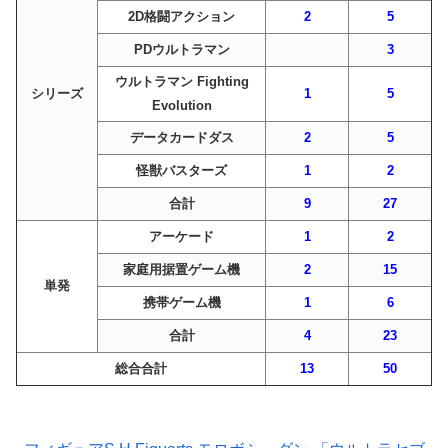
2D格闘アクション
2
5
PDウルトラマン
3
ウルトラマン Fighting
シリーズ
1
5
Evolution
データカードダス
2
5
怪獣バスターズ
1
2
合計
9
27
アーケード
1
2
家庭用据置ゲーム機
2
15
単発
携帯ゲーム機
1
6
合計
4
23
総合合計
13
50