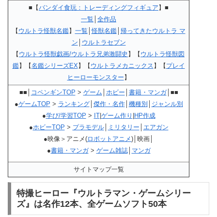
■【
バンダイ食玩：トレーディングフィギュア
】■
一覧
│
全作品
【
ウルトラ怪獣名鑑
】
一覧
│
怪獣名鑑
│
帰ってきたウルトラ マ
ン
│
ウルトラセブン
【
ウルトラ怪獣戯画/ウルトラ兄弟激闘史
】【
ウルトラ怪獣図
鑑
】【
名鑑シリーズEX
】【
ウルトラメカニックス
】【
プレイ
ヒーローモンスター
】
■■│
コペンギンTOP
>
ゲーム
│
ホビー
│
書籍・マンガ
│■■
●
ゲームTOP
>
ランキング
│
傑作・名作
│
機種別
│
ジャンル別
●
学び/学習TOP
>
IT
|
ゲーム作り
|
HP作成
●
ホビーTOP
>
プラモデル
│
ミリタリー
│
エアガン
●映像＞アニメ(
ロボットアニメ
)│映画│
●
書籍・マンガ
>
ゲーム雑誌
│
マンガ
サイトマップ一覧
特撮ヒーロー『ウルトラマン・ゲームシリー
ズ』は名作12本、全ゲームソフト50本