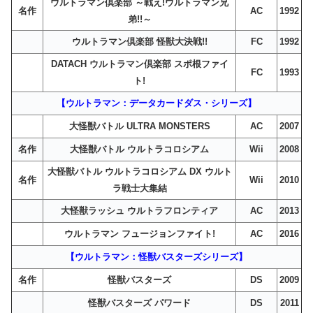
ウルトラマン倶楽部 ～戦え!ウルトラマン兄
名作
AC
1992
弟!!～
ウルトラマン倶楽部 怪獣大決戦!!
FC
1992
DATACH ウルトラマン倶楽部 スポ根ファイ
FC
1993
ト!
【ウルトラマン：データカードダス・シリーズ】
大怪獣バトル ULTRA MONSTERS
AC
2007
名作
大怪獣バトル ウルトラコロシアム
Wii
2008
大怪獣バトル ウルトラコロシアム DX ウルト
名作
Wii
2010
ラ戦士大集結
大怪獣ラッシュ ウルトラフロンティア
AC
2013
ウルトラマン フュージョンファイト!
AC
2016
【ウルトラマン：怪獣バスターズシリーズ】
名作
怪獣バスターズ
DS
2009
怪獣バスターズ パワード
DS
2011