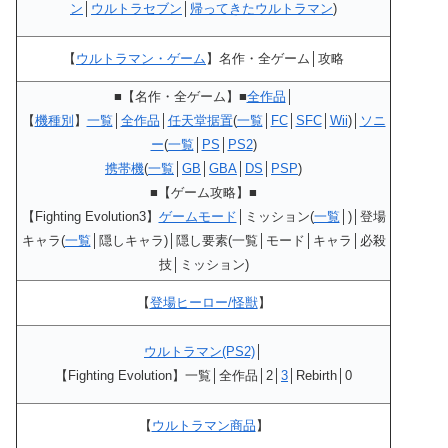
ン
│
ウルトラセブン
│
帰ってきたウルトラマン
)
【
ウルトラマン・ゲーム
】名作・全ゲーム│攻略
■【名作・全ゲーム】■
全作品
│
【
機種別
】
一覧
│
全作品
│
任天堂据置
(
一覧
│
FC
│
SFC
│
Wii
)│
ソニ
ー
(
一覧
│
PS
│
PS2
)
携帯機
(
一覧
│
GB
│
GBA
│
DS
│
PSP
)
■【ゲーム攻略】■
【Fighting Evolution3】
ゲームモード
│ミッション(
一覧
│)│登場
キャラ(
一覧
│隠しキャラ)│隠し要素(一覧│モード│キャラ│必殺
技│ミッション)
【
登場ヒーロー/怪獣
】
ウルトラマン(PS2)
│
【Fighting Evolution】一覧│全作品│2│
3
│Rebirth│0
【
ウルトラマン商品
】