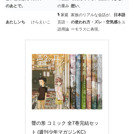
のあとで。
の重み
想い
。
🎙 家庭
家族のリアルな会話が、
日本語
あたしンち
けらえいこ
言語・
の使われ方・ズレ・空気感
をユ
語用論
ーモラスに表現。
聲の形 コミック 全7巻完結セッ
ト (週刊少年マガジンKC)