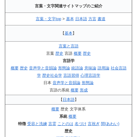
言葉・文字関連サイトマップのご紹介
言葉・文字top
>
基本
日本語
方言
書道
【
基本
】
言葉と言語
言葉
歴史
言語
概要
歴史
言語学
概要
歴史
音声学と音韻論
形態論
統語論
意味論
語用論
社会言語
学
歴史社会学
言語習得
心理言語学
日本
音声学と音韻論
形態論
言語の系統
概要
形成
【
日本語
】
概要
歴史 文字体系
系統
概要
特徴
受容と洗練
言霊
ことのは
名づけ
言祝ぎ
間(あわい)
歴史