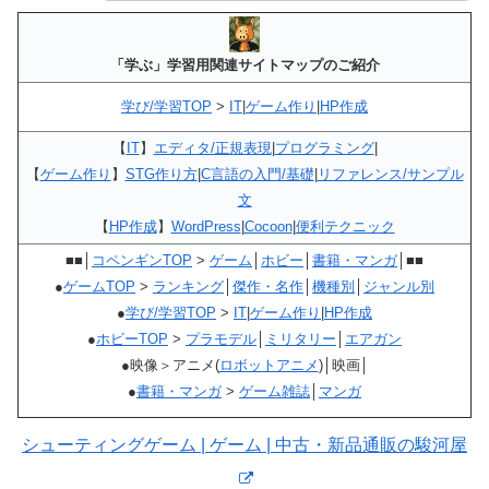
「学ぶ」学習用関連サイトマップのご紹介
学び/学習TOP
>
IT
|
ゲーム作り
|
HP作成
【
IT
】
エディタ/正規表現
|
プログラミング
|
【
ゲーム作り
】
STG作り方
|
C言語の入門/基礎
|
リファレンス/サンプル
文
【
HP作成
】
WordPress
|
Cocoon
|
便利テクニック
■■│
コペンギンTOP
>
ゲーム
│
ホビー
│
書籍・マンガ
│■■
●
ゲームTOP
>
ランキング
│
傑作・名作
│
機種別
│
ジャンル別
●
学び/学習TOP
>
IT
|
ゲーム作り
|
HP作成
●
ホビーTOP
>
プラモデル
│
ミリタリー
│
エアガン
●映像＞アニメ(
ロボットアニメ
)│映画│
●
書籍・マンガ
>
ゲーム雑誌
│
マンガ
シューティングゲーム | ゲーム | 中古・新品通販の駿河屋