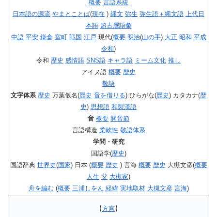
概要
言語系統
日本語の源流
やまとことば
(
現在
)
縄文
弥生
弥生語＋縄文語
上代日
本語
超古層語彙
中語
平安
鎌倉
室町
戦国
江戸
現代(
概要
明治
(
山の手
)
大正
昭和
平成
令和
)
令和
歴史
感情語
SNS語
キャラ語
ミーム文化
推し
アイヌ語
概要
歴史
敬語
文字体系
歴史
万葉仮名(
歴史
音を借りる
) ひらがな(
歴史
) カタカナ(
歴
史
)
思想語
和製漢語
音
概要
開音節
言語構造
柔軟性
敬語体系
学問・研究
国語学(
歴史
)
国語辞典
世界史
(
国家
) 日本 (
概要
歴史
) 言海
概要
歴史
大槻文彦(
概要
人生
父
大槻家
)
舟を編む
(
概要
三浦しをん
経緯
実地取材
大槻文彦
言海
)
【
方言
】