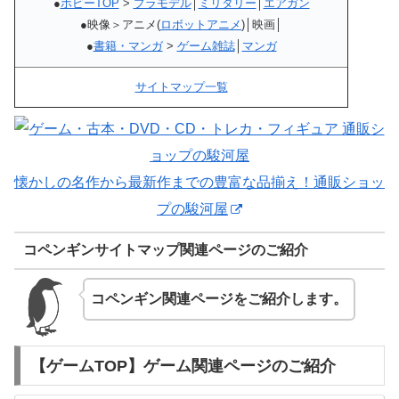
●
ホビーTOP
>
プラモデル
│
ミリタリー
│
エアガン
●映像＞アニメ(
ロボットアニメ
)│映画│
●
書籍・マンガ
>
ゲーム雑誌
│
マンガ
サイトマップ一覧
懐かしの名作から最新作までの豊富な品揃え！通販ショッ
プの駿河屋
コペンギンサイトマップ関連ページのご紹介
コペンギン関連ページをご紹介します。
【ゲームTOP】ゲーム関連ページのご紹介