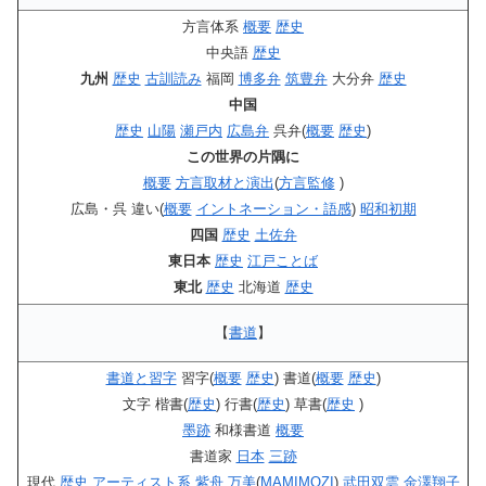
方言体系
概要
歴史
中央語
歴史
九州
歴史
古訓読み
福岡
博多弁
筑豊弁
大分弁
歴史
中国
歴史
山陽
瀬戸内
広島弁
呉弁(
概要
歴史
)
この世界の片隅に
概要
方言取材と演出
(
方言監修
)
広島・呉 違い(
概要
イントネーション・語感
)
昭和初期
四国
歴史
土佐弁
東日本
歴史
江戸ことば
東北
歴史
北海道
歴史
【
書道
】
書道と習字
習字(
概要
歴史
) 書道(
概要
歴史
)
文字 楷書(
歴史
) 行書(
歴史
) 草書(
歴史
)
墨跡
和様書道
概要
書道家
日本
三跡
現代
歴史
アーティスト系
紫舟
万美
(
MAMIMOZI
)
武田双雲
金澤翔子