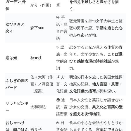
ガーデン 外
を伝える難しさと温かさ
を描
かり（作画）
筆
伝
く。
🤟 手
聴覚障害を持つ女子大学生と健
ゆびさきと
話・非
森下suu
聴の男子の恋。
手話を通じた心
恋々
音声言
のふれあい
が軸。
語
✨ 語
恋をすると光が見える体質の青
感・文
年と、文学少女たち。
ことば選
恋は光
秋★枝
学的台
びと感情表現の詩的対話
が魅
詞
力。
佐々大河（作
🗾 方
明治の日本を旅した英国女性探
ふしぎの国の
画）／澤宮優
言・文
検家の記録。
地方言語・風習・
バード
（原案）
化語彙
文化語彙の描写
が興味深い。
🌍 通
日本人女性と英語しか話せない
サラとピンキ
大和和紀
訳・言
少女の交流。
異文化と言葉の壁
ー
語習慣
を超える友情物語
。
おしゃべり
☕ 日
食卓の小さな会話のやりとりか
は、朝ごはん
秀良子
常会話
ら見えてくる、
言葉にできない