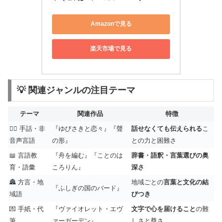
Amazonで見る
楽天市場で見る
💡 関連ジャンルの注目テーマ
テーマ
関連作品
特徴
🧏‍♀️ 手話・非
『ゆびさきと恋々』『聲
話せなくても伝えられる
こ
音声言語
の形』
との力と困難さ
📖 言語教
『舟を編む』『ことのは
辞書・語釈・言葉選びの奥
育・語彙
ころりん』
深さ
🏯 方言・地
地域ごとの
言葉と文化の結
『ふしぎの国のバード』
域語
びつき
💌 手紙・代
『ヴァイオレット・エヴ
文字で心を届けること
の難
筆
ァーガーデン』
しさと尊さ