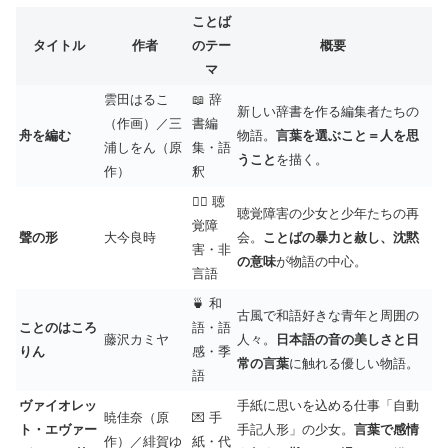
ことば
タイトル
作者
のテー
概要
マ
雲田はるこ
📖 辞
新しい辞書を作る編集者たちの
（作画）／三
書編
舟を編む
物語。
言葉を選ぶこと＝人を思
浦しをん（原
集・語
うこと
を描く。
作）
釈
🧏‍♀️ 聴
聴覚障害の少女と少年たちの再
覚障
聲の形
大今良時
会。
ことばの暴力と赦し、沈黙
害・非
の意味
が物語の中心。
言語
🍵 和
古風で和語好きな青年と周囲の
ことのはころ
語・語
藤沢カミヤ
人々。
日本語の音の美しさと日
りん
感・季
常の言葉
に触れる優しい物語。
語
ヴァイオレッ
手紙に思いを込める仕事「自動
暁佳奈（原
💌 手
ト・エヴァー
手記人形」の少女。
言葉で感情
作）／緋賀ゆ
紙・代