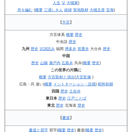
人生
父
大槻家
)
舟を編む
(
概要
三浦しをん
経緯
実地取材
大槻文彦
言海
)
【
方言
】
方言体系
概要
歴史
中央語
歴史
九州
歴史
古訓読み
福岡
博多弁
筑豊弁
大分弁
歴史
中国
歴史
山陽
瀬戸内
広島弁
呉弁(
概要
歴史
)
この世界の片隅に
概要
方言取材と演出
(
方言監修
)
広島・呉 違い(
概要
イントネーション・語感
)
昭和初期
四国
歴史
土佐弁
東日本
歴史
江戸ことば
東北
歴史
北海道
歴史
【
書道
】
書道と習字
習字(
概要
歴史
) 書道(
概要
歴史
)