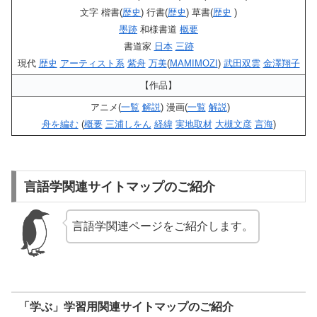
文字 楷書(
歴史
) 行書(
歴史
) 草書(
歴史
)
墨跡
和様書道
概要
書道家
日本
三跡
現代
歴史
アーティスト系
紫舟
万美
(
MAMIMOZI
)
武田双雲
金澤翔子
【作品】
アニメ(
一覧
解説
) 漫画(
一覧
解説
)
舟を編む
(
概要
三浦しをん
経緯
実地取材
大槻文彦
言海
)
言語学関連サイトマップのご紹介
言語学関連ページをご紹介します。
「学ぶ」学習用関連サイトマップのご紹介