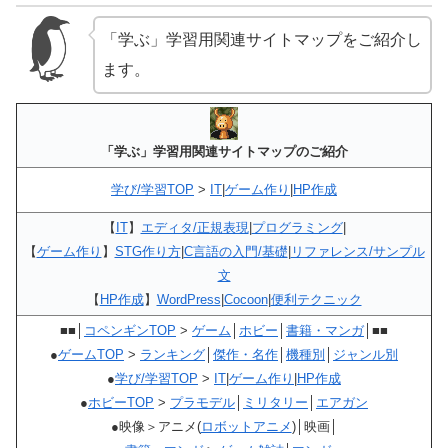
「学ぶ」学習用関連サイトマップをご紹介し
ます。
「学ぶ」学習用関連サイトマップのご紹介
学び/学習TOP
>
IT
|
ゲーム作り
|
HP作成
【
IT
】
エディタ/正規表現
|
プログラミング
|
【
ゲーム作り
】
STG作り方
|
C言語の入門/基礎
|
リファレンス/サンプル
文
【
HP作成
】
WordPress
|
Cocoon
|
便利テクニック
■■│
コペンギンTOP
>
ゲーム
│
ホビー
│
書籍・マンガ
│■■
●
ゲームTOP
>
ランキング
│
傑作・名作
│
機種別
│
ジャンル別
●
学び/学習TOP
>
IT
|
ゲーム作り
|
HP作成
●
ホビーTOP
>
プラモデル
│
ミリタリー
│
エアガン
●映像＞アニメ(
ロボットアニメ
)│映画│