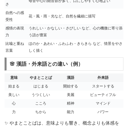
母音中心の開音節が多く、口にしやすく心地よい
さ
自然への感
花・風・雨・光など、自然を繊細に描写
受性
感情の表現
うれしい・かなしい・さびしい など、心の機微に寄り添
力
う語が豊富
比喩と重ね
ほのか・あわい・ふわふわ・きらきら など、情景をやさ
言葉
しく描く
🌸 漢語・外来語との違い（例）
意味
やまとことば
漢語
外来語
始まる
はじまる
開始する
スタートする
美しい
うつくしい
美麗
ビューティフル
心
こころ
精神
マインド
力
ちから
能力
パワー
✨ やまとことばは、意味よりも響き、概念よりも体感を