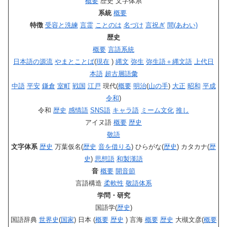
概要
歴史 文字体系
系統
概要
特徴
受容と洗練
言霊
ことのは
名づけ
言祝ぎ
間(あわい)
歴史
概要
言語系統
日本語の源流
やまとことば
(
現在
)
縄文
弥生
弥生語＋縄文語
上代日
本語
超古層語彙
中語
平安
鎌倉
室町
戦国
江戸
現代(
概要
明治
(
山の手
)
大正
昭和
平成
令和
)
令和
歴史
感情語
SNS語
キャラ語
ミーム文化
推し
アイヌ語
概要
歴史
敬語
文字体系
歴史
万葉仮名(
歴史
音を借りる
) ひらがな(
歴史
) カタカナ(
歴
史
)
思想語
和製漢語
音
概要
開音節
言語構造
柔軟性
敬語体系
学問・研究
国語学(
歴史
)
国語辞典
世界史
(
国家
) 日本 (
概要
歴史
) 言海
概要
歴史
大槻文彦(
概要