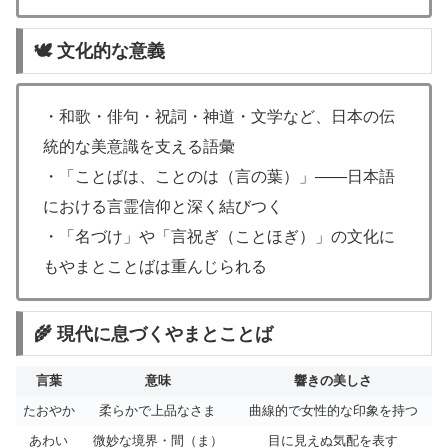
🕊 文化的な意義
・和歌・俳句・祝詞・神道・文学など、日本の伝
統的な美意識を支える語彙
・「ことばは、ことのは（言の葉）」――日本語
における言霊信仰と深く結びつく
・「名づけ」や「言祝ぎ（ことほぎ）」の文化に
もやまとことばは重んじられる
🌾 現代に息づくやまとことば
言葉
意味
響きの美しさ
たおやか
柔らかで上品なさま
曲線的で女性的な印象を持つ
あわい
微妙な境界・間（ま）
目に見えぬ気配を表す