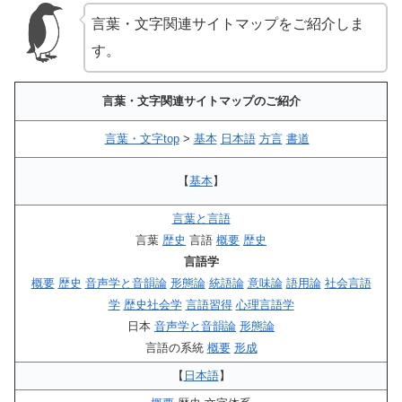
言葉・文字関連サイトマップをご紹介しま
す。
言葉・文字関連サイトマップのご紹介
言葉・文字top
>
基本
日本語
方言
書道
【
基本
】
言葉と言語
言葉
歴史
言語
概要
歴史
言語学
概要
歴史
音声学と音韻論
形態論
統語論
意味論
語用論
社会言語
学
歴史社会学
言語習得
心理言語学
日本
音声学と音韻論
形態論
言語の系統
概要
形成
【
日本語
】