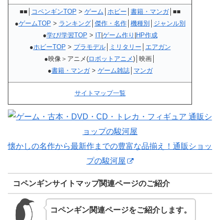
■■│
コペンギンTOP
>
ゲーム
│
ホビー
│
書籍・マンガ
│■■
●
ゲームTOP
>
ランキング
│
傑作・名作
│
機種別
│
ジャンル別
●
学び/学習TOP
>
IT
|
ゲーム作り
|
HP作成
●
ホビーTOP
>
プラモデル
│
ミリタリー
│
エアガン
●映像＞アニメ(
ロボットアニメ
)│映画│
●
書籍・マンガ
>
ゲーム雑誌
│
マンガ
サイトマップ一覧
懐かしの名作から最新作までの豊富な品揃え！通販ショッ
プの駿河屋
コペンギンサイトマップ関連ページのご紹介
コペンギン関連ページをご紹介します。