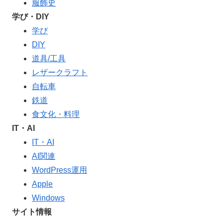
服飾史
学び・DIY
学び
DIY
道具/工具
レザークラフト
自転車
鉄道
食文化・料理
IT・AI
IT・AI
AI関連
WordPress運用
Apple
Windows
サイト情報