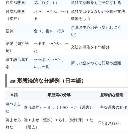
自立形態素
花、行く、山
単独で意味をもち語になれる
付属形態素
お〜、〜さん、〜れ
単独では使えないが意味や文法
（接辞）
る
機能をもつ
意味の中心部分（変化しにく
語幹
食べ、書き、行き
い）
語尾（屈折語
〜ます、〜たい、〜
文法的機能をもつ部分
尾）
た
派生語形成要
〜っぽい、〜らし
新しい語をつくる語尾や語頭
素
い、〜化
🧱 形態論的な分解例（日本語）
単語
形態素の分解
意味的な構造
食べまし
食（語幹）＋まし（丁寧）＋た（過去）
丁寧な過去の動作
た
読ませら
読＋ませ（使役）＋られ（受け身）＋た
「読まされた」
れた
（過去）