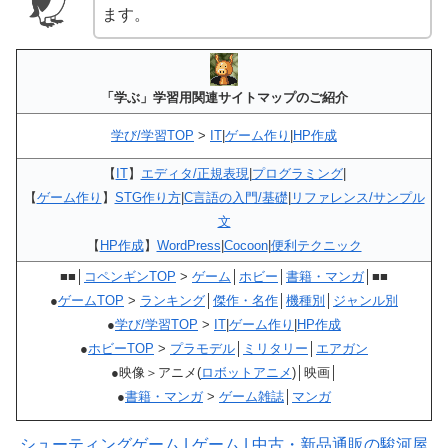
ます。
「学ぶ」学習用関連サイトマップのご紹介
学び/学習TOP
>
IT
|
ゲーム作り
|
HP作成
【
IT
】
エディタ/正規表現
|
プログラミング
|
【
ゲーム作り
】
STG作り方
|
C言語の入門/基礎
|
リファレンス/サンプル
文
【
HP作成
】
WordPress
|
Cocoon
|
便利テクニック
■■│
コペンギンTOP
>
ゲーム
│
ホビー
│
書籍・マンガ
│■■
●
ゲームTOP
>
ランキング
│
傑作・名作
│
機種別
│
ジャンル別
●
学び/学習TOP
>
IT
|
ゲーム作り
|
HP作成
●
ホビーTOP
>
プラモデル
│
ミリタリー
│
エアガン
●映像＞アニメ(
ロボットアニメ
)│映画│
●
書籍・マンガ
>
ゲーム雑誌
│
マンガ
シューティングゲーム | ゲーム | 中古・新品通販の駿河屋