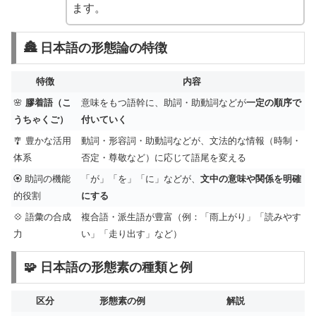
ます。
🏯 日本語の形態論の特徴
特徴
内容
🌸
膠着語（こ
意味をもつ語幹に、助詞・助動詞などが
一定の順序で
うちゃくご）
付いていく
🎐 豊かな活用
動詞・形容詞・助動詞などが、文法的な情報（時制・
体系
否定・尊敬など）に応じて語尾を変える
🏵 助詞の機能
「が」「を」「に」などが、
文中の意味や関係を明確
的役割
にする
💠 語彙の合成
複合語・派生語が豊富（例：「雨上がり」「読みやす
力
い」「走り出す」など）
🧩 日本語の形態素の種類と例
区分
形態素の例
解説