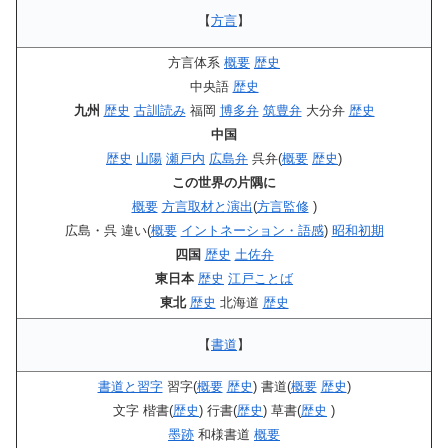
【
方言
】
方言体系
概要
歴史
中央語
歴史
九州
歴史
古訓読み
福岡
博多弁
筑豊弁
大分弁
歴史
中国
歴史
山陽
瀬戸内
広島弁
呉弁(
概要
歴史
)
この世界の片隅に
概要
方言取材と演出
(
方言監修
)
広島・呉 違い(
概要
イントネーション・語感
)
昭和初期
四国
歴史
土佐弁
東日本
歴史
江戸ことば
東北
歴史
北海道
歴史
【
書道
】
書道と習字
習字(
概要
歴史
) 書道(
概要
歴史
)
文字 楷書(
歴史
) 行書(
歴史
) 草書(
歴史
)
墨跡
和様書道
概要