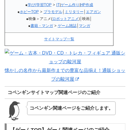
●
学び/学習TOP
>
IT
|
ゲーム作り
|
HP作成
●
ホビーTOP
>
プラモデル
│
ミリタリー
│
エアガン
●映像＞アニメ(
ロボットアニメ
)│映画│
●
書籍・マンガ
>
ゲーム雑誌
│
マンガ
サイトマップ一覧
懐かしの名作から最新作までの豊富な品揃え！通販ショッ
プの駿河屋
コペンギンサイトマップ関連ページのご紹介
コペンギン関連ページをご紹介します。