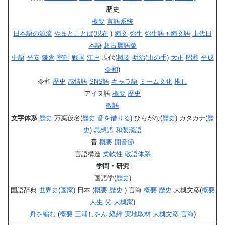
歴史
概要
言語系統
日本語の源流
やまとことば
(
現在
)
縄文
弥生
弥生語＋縄文語
上代日
本語
超古層語彙
中語
平安
鎌倉
室町
戦国
江戸
現代(
概要
明治
(
山の手
)
大正
昭和
平成
令和
)
令和
歴史
感情語
SNS語
キャラ語
ミーム文化
推し
アイヌ語
概要
歴史
敬語
文字体系
歴史
万葉仮名(
歴史
音を借りる
) ひらがな(
歴史
) カタカナ(
歴
史
)
思想語
和製漢語
音
概要
開音節
言語構造
柔軟性
敬語体系
学問・研究
国語学(
歴史
)
国語辞典
世界史
(
国家
) 日本 (
概要
歴史
) 言海
概要
歴史
大槻文彦(
概要
人生
父
大槻家
)
舟を編む
(
概要
三浦しをん
経緯
実地取材
大槻文彦
言海
)