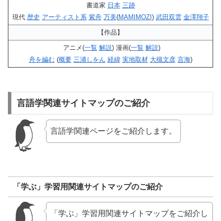
書道家
日本
三跡
現代
歴史
アーティスト系
紫舟
万美
(
MAMIMOZI
)
武田双雲
金澤翔子
【作品】
アニメ(
一覧
解説
) 漫画(
一覧
解説
)
舟を編む
(
概要
三浦しをん
経緯
実地取材
大槻文彦
言海
)
言語学関連サイトマップのご紹介
言語学関連ページをご紹介します。
「学ぶ」学習用関連サイトマップのご紹介
「学ぶ」学習用関連サイトマップをご紹介し