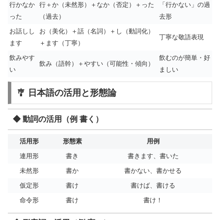
行かなか
行＋か（未然形）＋なか（否定）＋った
「行かない」の過
った
（過去）
去形
お話しし
お（美化）＋話（名詞）＋し（動詞化）
丁寧な敬語表現
ます
＋ます（丁寧）
飲みやす
飲むのが簡単・好
飲み（語幹）＋やすい（可能性・傾向）
い
ましい
🎐 日本語の活用と形態論
◆ 動詞の活用（例 書く）
活用形
形態素
用例
連用形
書き
書きます、書いた
未然形
書か
書かない、書かせる
仮定形
書け
書けば、書ける
命令形
書け
書け！