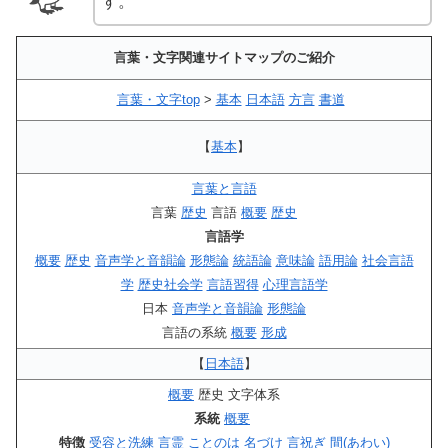
す。
言葉・文字関連サイトマップのご紹介
言葉・文字top
>
基本
日本語
方言
書道
【
基本
】
言葉と言語
言葉
歴史
言語
概要
歴史
言語学
概要
歴史
音声学と音韻論
形態論
統語論
意味論
語用論
社会言語
学
歴史社会学
言語習得
心理言語学
日本
音声学と音韻論
形態論
言語の系統
概要
形成
【
日本語
】
概要
歴史 文字体系
系統
概要
特徴
受容と洗練
言霊
ことのは
名づけ
言祝ぎ
間(あわい)