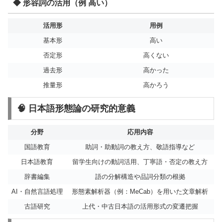
◆ 形容詞の活用（例 高い）
活用形
用例
基本形
高い
否定形
高くない
過去形
高かった
推量形
高かろう
🧠 日本語形態論の研究的意義
分野
応用内容
国語教育
助詞・助動詞の教え方、敬語指導など
日本語教育
留学生向けの動詞活用、丁寧語・否定の教え方
辞書編集
語の分解構造や品詞分類の根拠
AI・自然言語処理
形態素解析器（例：MeCab）を用いた文章解析
古語研究
上代・中古日本語の活用形式の変遷把握