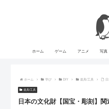
ホーム
ゲーム
アニメ
写真
ホーム
学び
DIY
道具/工具
日
道具/工具
日本の文化財【国宝・彫刻】関