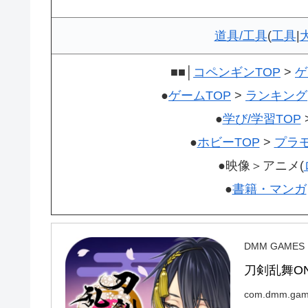
道具/工具
(
工具
|
■■│
コペンギンTOP
>
ゲ
●
ゲームTOP
>
ランキング
●
学び/学習TOP
●
ホビーTOP
>
プラ
●映像＞アニメ(
●
書籍・マンガ
DMM GAMES
刀剣乱舞ONLI
com.dmm.gam