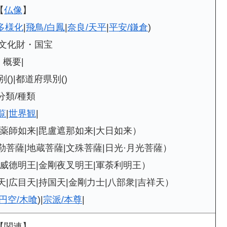
【
仏像
】
多様化
|
飛鳥/白鳳
|
奈良/天平
|
平安/鎌倉
)
要文化財・国宝
概要|
()|都道府県別()
分類/種類
覧
|
世界観
|
|薬師如来|毘盧遮那如来|大日如来）
勒菩薩|地蔵菩薩|文殊菩薩|日光·月光菩薩）
大威德明王|金剛夜叉明王|軍荼利明王）
天|広目天|持国天|金剛力士|八部衆|吉祥天）
円空/木喰
)|
宗派/本尊
|
【関連】