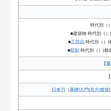
時代別（
■建築物 時代別（）
■
工芸品
時代別（）|
■
彫刻
時代別（）|都道
【
重
【
日本刀
（
基礎/入門
|
見方/鑑賞
|