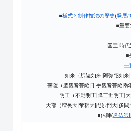
■
様式と制作技法の歴史
(
発展/
■重
国宝 時代別
■
一
如来（釈迦如来|阿弥陀如来
菩薩（聖観音菩薩|千手観音菩薩|弥
明王（不動明王|降三世明王|
天部（増長天|帝釈天|毘沙門天|多聞
■仏師(
名仏師
|