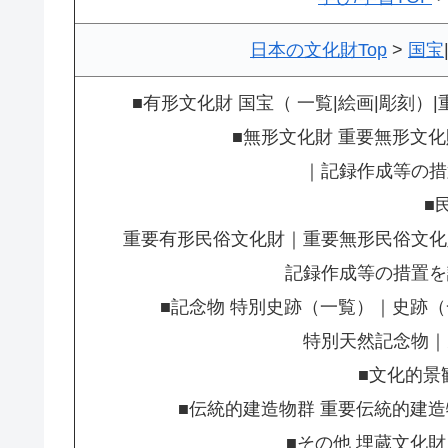
日本の文化財Top
>
国宝
■有形文化財 国宝（ 一覧|絵画|彫刻
■無形文化財 重要無形文
｜記録作成等の措
■
重要有形民俗文化財｜重要無形民俗文化
記録作成等の措置を
■記念物 特別史跡（一覧）｜史跡
特別天然記念物｜
■文化的景
■伝統的建造物群 重要伝統的建
■その他 埋蔵文化