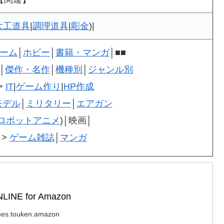
大工道具
|
調理道具
|
彫金
)|
ーム
│
ホビー
│
書籍・マンガ
│■■
│
傑作・名作
│
機種別
│
ジャンル別
>
IT
|
ゲーム作り
|
HP作成
モデル
│
ミリタリー
│
エアガン
ロボットアニメ
)│映画│
>
ゲーム雑誌
│
マンガ
NE for Amazon
es.touken.amazon