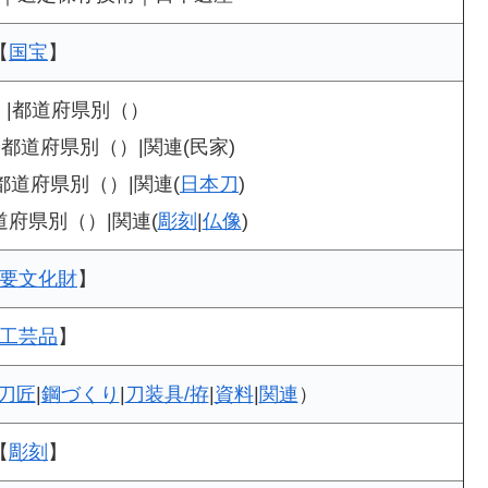
【
国宝
】
）|都道府県別（）
|都道府県別（）|関連(民家)
都道府県別（）|関連(
日本刀
)
府県別（）|関連(
彫刻
|
仏像
)
要文化財
】
工芸品
】
刀匠
|
鋼づくり
|
刀装具/拵
|
資料
|
関連
）
【
彫刻
】