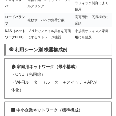
ラフィック制御によく
バ
ルタリング
使用
ロードバラン
高可用性・冗長構成に
複数サーバへの負荷分散
サ
必須
NAS（ネット
LAN上でファイル共有を可能
小規模オフィス／家庭
ワークHDD）
にするストレージ機器
用にも普及
🧭 利用シーン別 機器構成例
🏠 家庭用ネットワーク（最小構成）
・ONU（光回線）
・Wi-Fiルーター（ルーター＋スイッチ＋APが一
体化）
🏢 中小企業ネットワーク（標準構成）