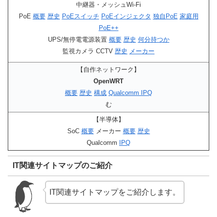
中継器・メッシュWi-Fi
PoE
概要
歴史
PoEスイッチ
PoEインジェクタ
独自PoE
家庭用
PoE++
UPS/無停電電源装置
概要
歴史
何分持つか
監視カメラ CCTV
歴史
メーカー
【自作ネットワーク】
OpenWRT
概要
歴史
構成
Qualcomm IPQ
む
【半導体】
SoC
概要
メーカー
概要
歴史
Qualcomm
IPQ
IT関連サイトマップのご紹介
IT関連サイトマップをご紹介します。