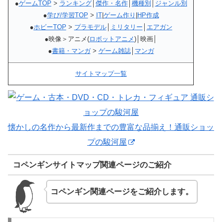
●
ゲームTOP
>
ランキング
│
傑作・名作
│
機種別
│
ジャンル別
●
学び/学習TOP
>
IT
|
ゲーム作り
|
HP作成
●
ホビーTOP
>
プラモデル
│
ミリタリー
│
エアガン
●映像＞アニメ(
ロボットアニメ
)│映画│
●
書籍・マンガ
>
ゲーム雑誌
│
マンガ
サイトマップ一覧
懐かしの名作から最新作までの豊富な品揃え！通販ショッ
プの駿河屋
コペンギンサイトマップ関連ページのご紹介
コペンギン関連ページをご紹介します。