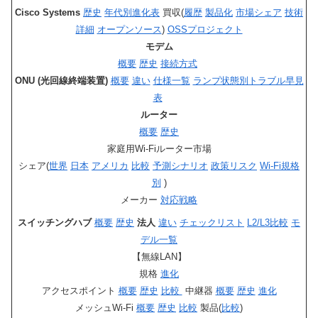
Cisco Systems
歴史
年代別進化表
買収(
履歴
製品化
市場シェア
技術
詳細
オープンソース
)
OSSプロジェクト
モデム
概要
歴史
接続方式
ONU (光回線終端装置)
概要
違い
仕様一覧
ランプ状態別トラブル早見
表
ルーター
概要
歴史
家庭用Wi‑Fiルーター市場
シェア(
世界
日本
アメリカ
比較
予測シナリオ
政策リスク
Wi‑Fi規格
別
)
メーカー
対応戦略
スイッチングハブ
概要
歴史
法人
違い
チェックリスト
L2/L3比較
モ
デル一覧
【無線LAN】
規格
進化
アクセスポイント
概要
歴史
比較
中継器
概要
歴史
進化
メッシュWi-Fi
概要
歴史
比較
製品(
比較
)