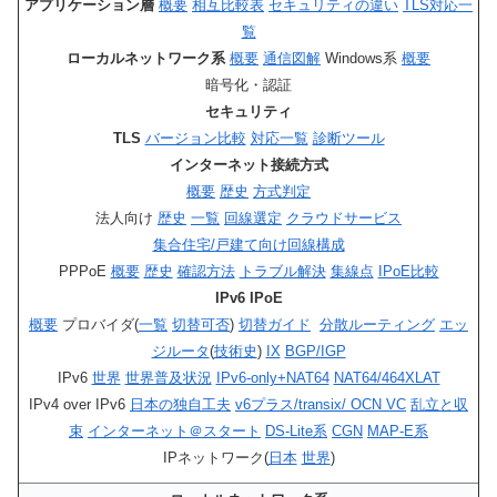
アプリケーション層
概要
相互比較表
セキュリティの違い
TLS対応一
覧
ローカルネットワーク系
概要
通信図解
Windows系
概要
暗号化・認証
セキュリティ
TLS
バージョン比較
対応一覧
診断ツール
インターネット接続方式
概要
歴史
方式判定
法人向け
歴史
一覧
回線選定
クラウドサービス
集合住宅/戸建て向け回線構成
PPPoE
概要
歴史
確認方法
トラブル解決
集線点
IPoE比較
IPv6 IPoE
概要
プロバイダ(
一覧
切替可否
)
切替ガイド
分散ルーティング
エッ
ジルータ
(
技術史
)
IX
BGP/IGP
IPv6
世界
世界普及状況
IPv6-only+NAT64
NAT64/464XLAT
IPv4 over IPv6
日本の独自工夫
v6プラス/transix/ OCN VC
乱立と収
束
インターネット＠スタート
DS-Lite系
CGN
MAP-E系
IPネットワーク(
日本
世界
)