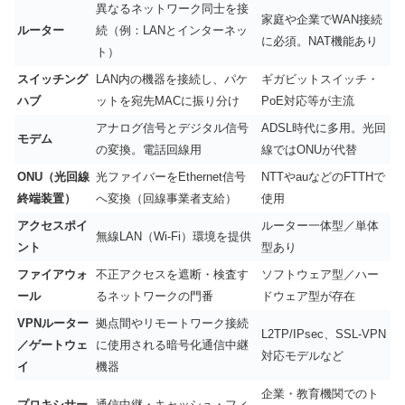
異なるネットワーク同士を接
家庭や企業でWAN接続
ルーター
続（例：LANとインターネッ
に必須。NAT機能あり
ト）
スイッチング
LAN内の機器を接続し、パケ
ギガビットスイッチ・
ハブ
ットを宛先MACに振り分け
PoE対応等が主流
アナログ信号とデジタル信号
ADSL時代に多用。光回
モデム
の変換。電話回線用
線ではONUが代替
ONU（光回線
光ファイバーをEthernet信号
NTTやauなどのFTTHで
終端装置）
へ変換（回線事業者支給）
使用
アクセスポイ
ルーター一体型／単体
無線LAN（Wi-Fi）環境を提供
ント
型あり
ファイアウォ
不正アクセスを遮断・検査す
ソフトウェア型／ハー
ール
るネットワークの門番
ドウェア型が存在
VPNルーター
拠点間やリモートワーク接続
L2TP/IPsec、SSL-VPN
／ゲートウェ
に使用される暗号化通信中継
対応モデルなど
イ
機器
企業・教育機関でのト
プロキシサー
通信中継・キャッシュ・フィ