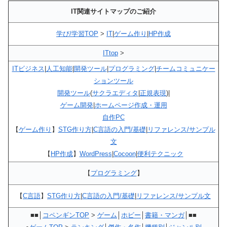
IT関連サイトマップのご紹介
学び/学習TOP
>
IT
|
ゲーム作り
|
HP作成
ITtop
>
ITビジネス
|
人工知能
|
開発ツール
|
プログラミング
|
チームコミュニケー
ションツール
開発ツール
(
サクラエディタ
|
正規表現
)|
ゲーム開発
|
ホームページ作成・運用
自作PC
【
ゲーム作り
】
STG作り方
|
C言語の入門/基礎
|
リファレンス/サンプル
文
【
HP作成
】
WordPress
|
Cocoon
|
便利テクニック
【
プログラミング
】
【
C言語
】
STG作り方
|
C言語の入門/基礎
|
リファレンス/サンプル文
■■│
コペンギンTOP
>
ゲーム
│
ホビー
│
書籍・マンガ
│■■