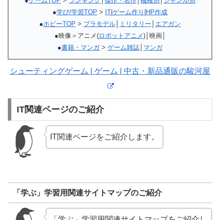
●
ゲームTOP
>
ランキング
│
傑作・名作
│
機種別
│
ジャンル別
●
学び/学習TOP
>
IT
|
ゲーム作り
|
HP作成
●
ホビーTOP
>
プラモデル
│
ミリタリー
│
エアガン
●映像＞アニメ(
ロボットアニメ
)│映画│
●
書籍・マンガ
>
ゲーム雑誌
│
マンガ
シューティングゲーム | ゲーム | 中古・新品通販の駿河屋
IT関連ページのご紹介
IT関連ページをご紹介します。
「学ぶ」学習用関連サイトマップのご紹介
「学ぶ」学習用関連サイトマップをご紹介し