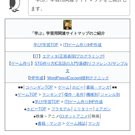
ます。
「学ぶ」学習用関連サイトマップのご紹介
学び/学習TOP
>
IT
|
ゲーム作り
|
HP作成
【
IT
】
エディタ/正規表現
|
プログラミング
|
【
ゲーム作り
】
STG作り方
|
C言語の入門/基礎
|
リファレンス/サンプル
文
【
HP作成
】
WordPress
|
Cocoon
|
便利テクニック
■■│
コペンギンTOP
>
ゲーム
│
ホビー
│
書籍・マンガ
│■■
●
ゲームTOP
>
ランキング
│
傑作・名作
│
機種別
│
ジャンル別
●
学び/学習TOP
>
IT
|
ゲーム作り
|
HP作成
●
ホビーTOP
>
プラモデル
│
ミリタリー
│
エアガン
●映像＞アニメ(
ロボットアニメ
)│映画│
●
書籍・マンガ
>
ゲーム雑誌
│
マンガ