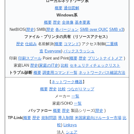
ローカルネットワーク系
概要
通信図解
Windows系
概要
歴史
全体像
基本要素
NetBIOS(
歴史
) SMB(
歴史
各バージョン
SMB over QUIC
SMB v3
)
ファイル・プリンタの共有（リソースアクセス）
歴史
仕組み
名前解決(
概要
コマンド
) アクセス制御(
二重構
造
Everyone
)
バックスラッシュ
印刷
印刷スプール
Point and Print(
概要
歴史
プリントナイトメア
)
家庭LAN
歴史
(
家庭のIT史
)
比較
セキュリティチェックリスト
トラブル診断
概要
調査用コマンド一覧
ネットワークパス確認方法
【
ネットワーク機器
】
概要
歴史
比較
つながりマップ
メーカー
一覧
家庭/SOHO
一覧
バッファロー
概要
歴史
製品シリーズ(
歴史
)
TP-Link
(
概要
歴史
規制問題
導入制限
米国家庭向けルーター市場
比
較
)
Linksys
法人
シェア