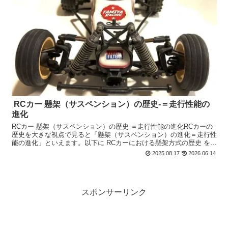
RCカー 懸架（サスペンション）の歴史‐＝走行性能の
進化
RCカー 懸架（サスペンション）の歴史‐＝走行性能の進化RCカーの
歴史を大きな視点で見ると「懸架（サスペンション）の進化＝走行性
能の進化」といえます。以下に RCカーにおける懸架方式の歴史 をご
紹介します。1970年代 最初期（オンロード主...
2025.08.17
2026.06.14
スポンサーリンク