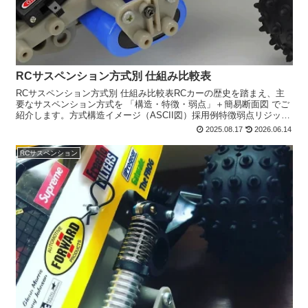
RCサスペンション方式別 仕組み比較表
RCサスペンション方式別 仕組み比較表RCカーの歴史を踏まえ、主
要なサスペンション方式を 「構造・特徴・弱点」＋簡易断面図 でご
紹介します。方式構造イメージ（ASCII図）採用例特徴弱点リジッド
（固定軸）車体───o────o───車体初期...
2025.08.17
2026.06.14
RCサスペンション