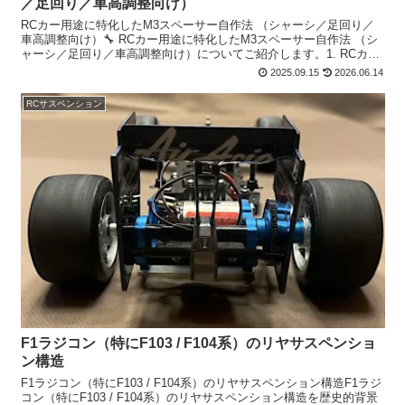
／足回り／車高調整向け）
RCカー用途に特化したM3スペーサー自作法 （シャーシ／足回り／
車高調整向け）🔧 RCカー用途に特化したM3スペーサー自作法 （シ
ャーシ／足回り／車高調整向け）についてご紹介します。1. RCカー
でのスペーサー用途・シャーシ剛性調整 カーボ...
2025.09.15
2026.06.14
RCサスペンション
F1ラジコン（特にF103 / F104系）のリヤサスペンショ
ン構造
F1ラジコン（特にF103 / F104系）のリヤサスペンション構造F1ラジ
コン（特にF103 / F104系）のリヤサスペンション構造を歴史的背景