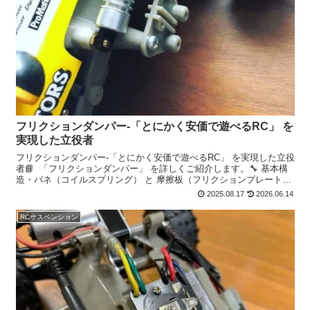
フリクションダンパー‐「とにかく安価で遊べるRC」 を
実現した立役者
フリクションダンパー‐「とにかく安価で遊べるRC」 を実現した立役
者📘 「フリクションダンパー」 を詳しくご紹介します。🔧 基本構
造・バネ（コイルスプリング） と 摩擦板（フリクションプレート）
のみで減衰を発生させるシンプルなサスペンシ...
2025.08.17
2026.06.14
RCサスペンション