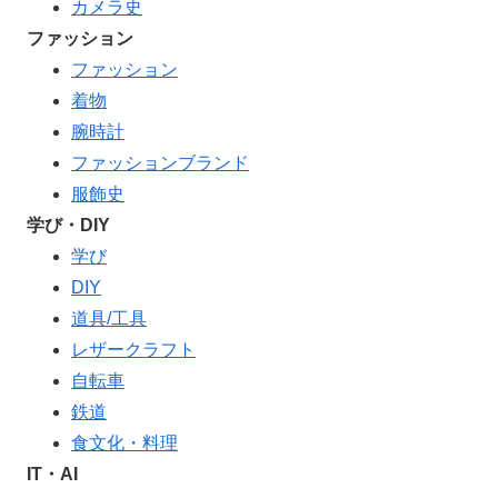
カメラ史
ファッション
ファッション
着物
腕時計
ファッションブランド
服飾史
学び・DIY
学び
DIY
道具/工具
レザークラフト
自転車
鉄道
食文化・料理
IT・AI