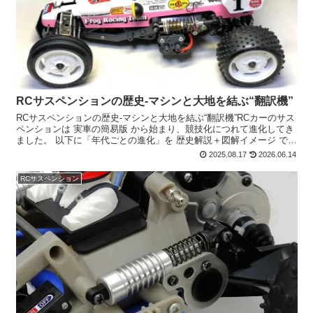
RCサスペンションの歴史‐マシンと大地を結ぶ“翻訳機”
RCサスペンションの歴史‐マシンと大地を結ぶ“翻訳機”RCカーのサス
ペンションは 実車の簡易版 から始まり、競技化につれて進化してき
ました。 以下に「年代ごとの進化」を 歴史解説＋図解イメージ でご
紹介します。🔹 1970年代 サスペンショ...
2025.08.17
2026.06.14
RCサスペンション